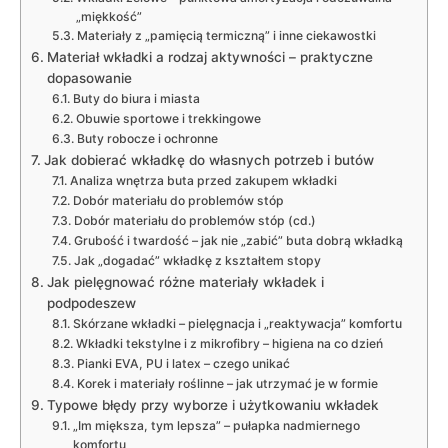
„miękkość”
Materiały z „pamięcią termiczną” i inne ciekawostki
Materiał wkładki a rodzaj aktywności – praktyczne
dopasowanie
Buty do biura i miasta
Obuwie sportowe i trekkingowe
Buty robocze i ochronne
Jak dobierać wkładkę do własnych potrzeb i butów
Analiza wnętrza buta przed zakupem wkładki
Dobór materiału do problemów stóp
Dobór materiału do problemów stóp (cd.)
Grubość i twardość – jak nie „zabić” buta dobrą wkładką
Jak „dogadać” wkładkę z kształtem stopy
Jak pielęgnować różne materiały wkładek i
podpodeszew
Skórzane wkładki – pielęgnacja i „reaktywacja” komfortu
Wkładki tekstylne i z mikrofibry – higiena na co dzień
Pianki EVA, PU i latex – czego unikać
Korek i materiały roślinne – jak utrzymać je w formie
Typowe błędy przy wyborze i użytkowaniu wkładek
„Im miększa, tym lepsza” – pułapka nadmiernego
komfortu