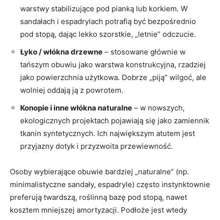
warstwy stabilizujące pod pianką lub korkiem. W
sandałach i espadrylach potrafią być bezpośrednio
pod stopą, dając lekko szorstkie, „letnie” odczucie.
Łyko / włókna drzewne
– stosowane głównie w
tańszym obuwiu jako warstwa konstrukcyjna, rzadziej
jako powierzchnia użytkowa. Dobrze „piją” wilgoć, ale
wolniej oddają ją z powrotem.
Konopie i inne włókna naturalne
– w nowszych,
ekologicznych projektach pojawiają się jako zamiennik
tkanin syntetycznych. Ich największym atutem jest
przyjazny dotyk i przyzwoita przewiewność.
Osoby wybierające obuwie bardziej „naturalne” (np.
minimalistyczne sandały, espadryle) często instynktownie
preferują twardszą, roślinną bazę pod stopą, nawet
kosztem mniejszej amortyzacji. Podłoże jest wtedy