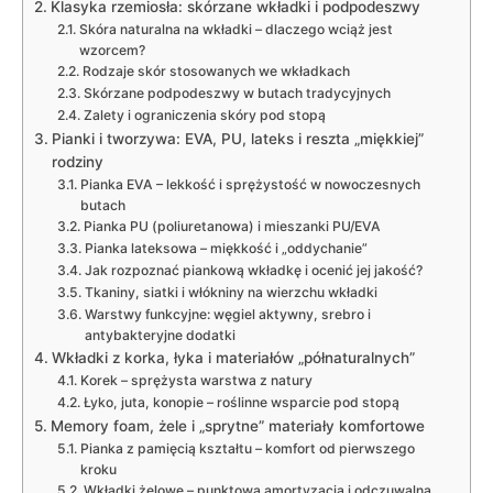
Klasyka rzemiosła: skórzane wkładki i podpodeszwy
Skóra naturalna na wkładki – dlaczego wciąż jest
wzorcem?
Rodzaje skór stosowanych we wkładkach
Skórzane podpodeszwy w butach tradycyjnych
Zalety i ograniczenia skóry pod stopą
Pianki i tworzywa: EVA, PU, lateks i reszta „miękkiej”
rodziny
Pianka EVA – lekkość i sprężystość w nowoczesnych
butach
Pianka PU (poliuretanowa) i mieszanki PU/EVA
Pianka lateksowa – miękkość i „oddychanie”
Jak rozpoznać piankową wkładkę i ocenić jej jakość?
Tkaniny, siatki i włókniny na wierzchu wkładki
Warstwy funkcyjne: węgiel aktywny, srebro i
antybakteryjne dodatki
Wkładki z korka, łyka i materiałów „półnaturalnych”
Korek – sprężysta warstwa z natury
Łyko, juta, konopie – roślinne wsparcie pod stopą
Memory foam, żele i „sprytne” materiały komfortowe
Pianka z pamięcią kształtu – komfort od pierwszego
kroku
Wkładki żelowe – punktowa amortyzacja i odczuwalna