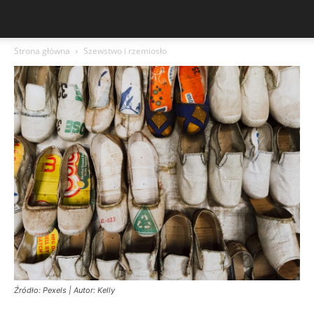
Strona główna
Szewstwo i rzemiosło
Źródło: Pexels | Autor: Kelly