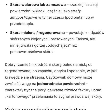
Skóra welurowa lub zamszowa
– rzadziej na całej
powierzchni wkładki, częściej jako
strefy
antypoślizgowe
w tylnej części (pod piętą) lub w
przodostopiu.
Skóra mielona / regenerowana
– powstaje z odpadów
skórzanych klejonych i prasowanych. Tańsza, ale
mniej trwała i gorzej „oddychająca” niż
pełnowartościowa skóra.
Dobry rzemieślnik odróżni skórę pełnoziarnistą od
regenerowanej po zapachu, dotyku i sposobie, w jaki
krawędzie się strzępią. Użytkownik domowy może
zwrócić uwagę na
jednorodność powierzchni
–
charakterystyczne pory, delikatne różnice faktury i brak
„kartonowego” przełamania to sygnał prawdziwej skóry.
Skórzane podpodeszwy w butach