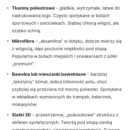
Tkaniny poliestrowe
– gładkie, wytrzymałe, łatwe do
nadrukowania logo. Często spotykane w butach
sportowych i sieciówkach. Słabiej chłoną wilgoć, ale
szybko schną.
Mikrofibra
– „aksamitna” w dotyku, dobrze mierzy się
z wilgocią, daje poczucie miękkości pod stopą.
Popularna w butach miejskich i sneakersach z półki
„premium”.
Bawełna lub mieszanki bawełniane
– bardziej
„tekstylny” klimat, dobra chłonność potu, choć
szybciej się przeciera niż mocny poliester. Spotykana
w wkładkach wymiennych do trampek, balerinek,
mokasynów.
Siatki 3D
– przestrzenne, „poduszkowe” struktury z
włókien syntetycznych. Tworzą pod stopą cienką
warstwę powietrza, co poprawia wentylację. Typowe