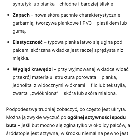
syntetyk lub pianka – chłodne i bardziej śliskie.
Zapach
– nowa skóra pachnie charakterystycznie
garbarnią, tworzywa piankowe i PVC – plastikiem lub
gumą.
Elastyczność
– typowa pianka łatwo się ugina pod
palcem, skórzana wkładka jest raczej sprężysta niż
miękka.
Wygląd krawędzi
– przy wyjmowanej wkładce widać
przekrój materiału: struktura porowata = pianka,
jednolita, z widocznymi włóknami = filc lub tekstylia,
zwarta, „zwłókniona” = skóra lub skóra mielona.
Podpodeszwę trudniej zobaczyć, bo często jest ukryta.
Można ją zwykle wyczuć po
ogólnej sztywności spodu
buta
– jeśli but mocno się zgina tylko w okolicy palców, a
śródstopie jest sztywne, w środku niemal na pewno jest