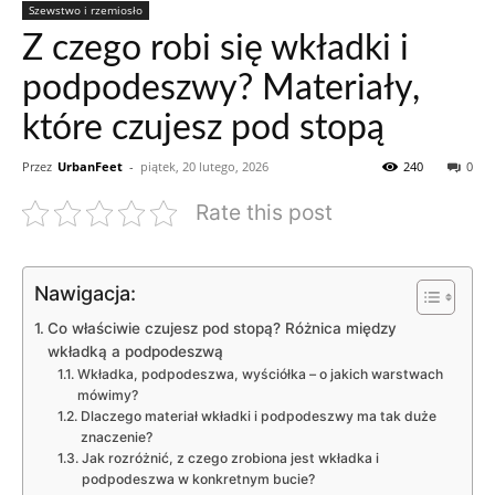
Szewstwo i rzemiosło
Z czego robi się wkładki i
podpodeszwy? Materiały,
które czujesz pod stopą
Przez
UrbanFeet
-
piątek, 20 lutego, 2026
240
0
Rate this post
Nawigacja:
Co właściwie czujesz pod stopą? Różnica między
wkładką a podpodeszwą
Wkładka, podpodeszwa, wyściółka – o jakich warstwach
mówimy?
Dlaczego materiał wkładki i podpodeszwy ma tak duże
znaczenie?
Jak rozróżnić, z czego zrobiona jest wkładka i
podpodeszwa w konkretnym bucie?