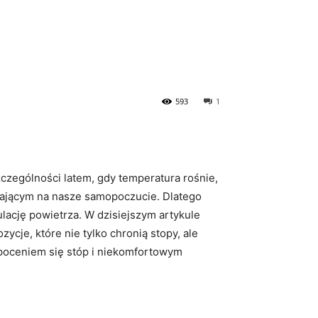
593
1
zczególności ⁢latem, gdy​ temperatura rośnie,
pływającym na nasze samopoczucie. Dlatego
kulację powietrza. W dzisiejszym artykule
je, które nie tylko​ chronią stopy, ‍ale
 poceniem się stóp⁣ i​ niekomfortowym