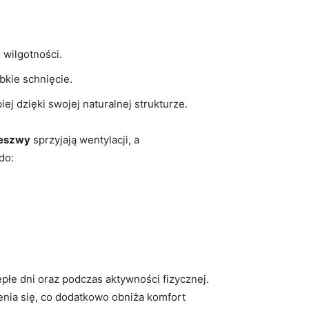
 wilgotności.
bkie schnięcie.
j ​dzięki swojej naturalnej strukturze.
eszwy
sprzyjają​ wentylacji,‌ a⁢
do:
epłe dni oraz podczas aktywności ⁣fizycznej.
nia się, co dodatkowo obniża komfort‌