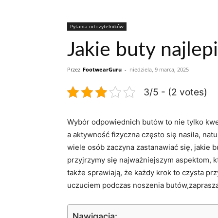
Pytania od czytelników
Jakie buty najlep
Przez
FootwearGuru
-
niedziela, 9 marca, 2025
3/5 - (2 votes)
Wybór ⁤odpowiednich butów​ to nie tylko ‌kwe
a aktywność ‍fizyczna często ⁣się nasila, n
wiele osób zaczyna⁢ zastanawiać się, jakie​ 
przyjrzymy ​się najważniejszym aspektom, kt
także sprawiają,​ że każdy‍ krok to czysta 
uczuciem podczas noszenia butów,zapraszam
Nawigacja: