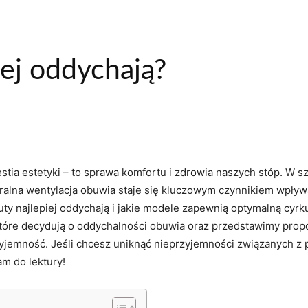
iej oddychają?
stia estetyki – to sprawa komfortu i zdrowia‍ naszych⁢ stóp. ​W s
aturalna wentylacja ⁢obuwia staje ⁤się ​kluczowym czynnikiem​ w
buty najlepiej⁢ oddychają i jakie modele zapewnią optymalną cyr
óre decydują o oddychalności ⁤obuwia oraz przedstawimy propozyc
przyjemność. Jeśli⁣ chcesz uniknąć nieprzyjemności ⁢związanych z
⁤ do lektury!