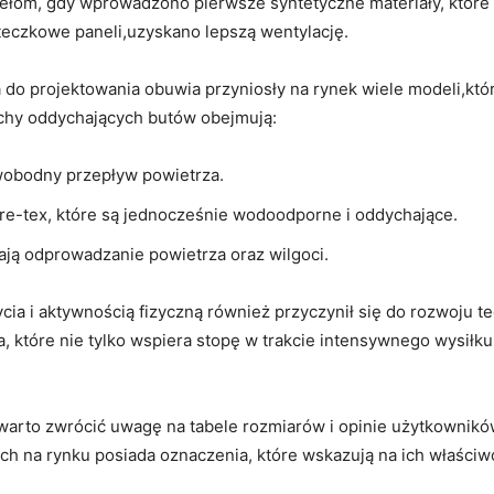
przełom, gdy‍ wprowadzono pierwsze syntetyczne‌ materiały, które
eczkowe‌ paneli,uzyskano lepszą⁤ wentylację.
a do ‍projektowania obuwia przyniosły ‌na rynek wiele modeli,któr
echy​ oddychających butów obejmują:
wobodny przepływ‌ powietrza.
ore-tex, które ‌są jednocześnie wodoodporne i oddychające.
ają odprowadzanie powietrza oraz wilgoci.
a i⁤ aktywnością fizyczną również przyczynił się do rozwoju‌ t
które nie tylko wspiera stopę w trakcie​ intensywnego wysiłku,⁣ 
warto zwrócić ‍uwagę‌ na tabele rozmiarów i opinie ⁢użytkownik
 na rynku posiada​ oznaczenia, które wskazują na⁢ ich‌ właściw