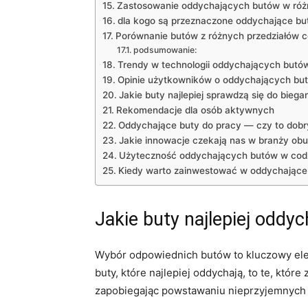
Zastosowanie oddychających butów w ró
dla kogo są przeznaczone oddychające bu
Porównanie butów‍ z różnych przedziałów 
podsumowanie:
Trendy w ‌technologii oddychających ⁢butó
Opinie⁣ użytkowników o⁢ oddychających⁤ bu
Jakie‌ buty najlepiej sprawdzą się do biega
Rekomendacje⁢ dla osób aktywnych
Oddychające buty ‌do pracy — czy to dobr
Jakie innowacje czekają nas w branży obu
Użyteczność oddychających butów⁢ w cod
Kiedy warto zainwestować​ w oddychające
Jakie ​buty⁤ najlepiej oddy
Wybór odpowiednich butów‌ to kluczowy ele
buty, które najlepiej oddychają, to ⁣te, któ
zapobiegając ⁣powstawaniu nieprzyjemnych 