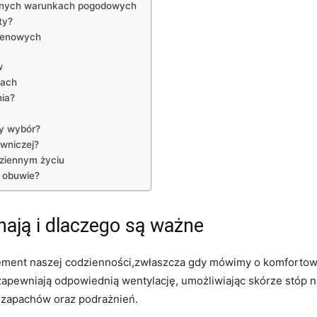
żnych warunkach pogodowych
ty?
‌cenowych
w
tach
nia?
y ‌wybór?
wniczej?
ziennym życiu
 obuwie?
chają i dlaczego⁢ są ważne
ment naszej codzienności,zwłaszcza gdy mówimy ​o komfortowych
re zapewniają odpowiednią wentylację, umożliwiając skórze⁢ stóp‌
zapachów​ oraz podrażnień.