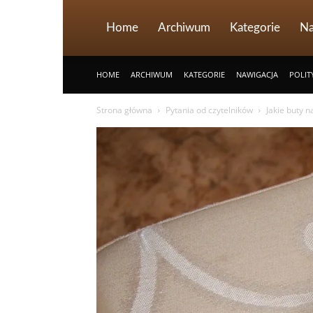
Home
Archiwum
Kategorie
Na
HOME
ARCHIWUM
KATEGORIE
NAWIGACJA
POLIT
Strona główna
Pytania od czytelników
Jakie buty n