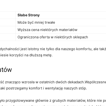
Słabe Strony
Może​ być mniej trwałe
Wyższa cena niektórych materiałów
Ograniczona oferta w ​niektórych sklepach
alności jest istotny nie tylko dla naszego komfortu, ale ⁤takż
iesie korzyści na dłuższą metę.
butów
ność znacząco ​wzrosła w ​ostatnich dwóch​ dekadach.Współczesne
aki postrzegamy​ komfort i wentylację naszych ‍stóp.
o‌ przygotowywane głównie z grubych materiałów,​ które nie poz