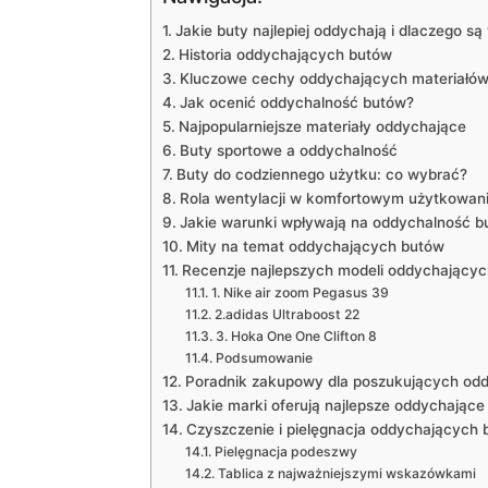
Jakie ​buty⁤ najlepiej oddychają i dlaczego⁢ s
Historia oddychających ​butów
Kluczowe cechy oddychających materiałó
Jak ⁣ocenić⁢ oddychalność⁣ butów?
Najpopularniejsze materiały oddychające
Buty sportowe a oddychalność
Buty do codziennego‌ użytku: co ‌wybrać?
Rola wentylacji w komfortowym użytkowan
Jakie warunki wpływają‌ na oddychalność 
Mity na temat oddychających butów
Recenzje najlepszych modeli⁣ oddychający
1. Nike air zoom Pegasus 39
2.adidas Ultraboost ‌22
3. Hoka One One⁣ Clifton 8
Podsumowanie
Poradnik zakupowy dla ⁤poszukujących od
Jakie marki oferują najlepsze oddychające
Czyszczenie i pielęgnacja oddychających‍
Pielęgnacja podeszwy
Tablica‌ z​ najważniejszymi wskazówkami