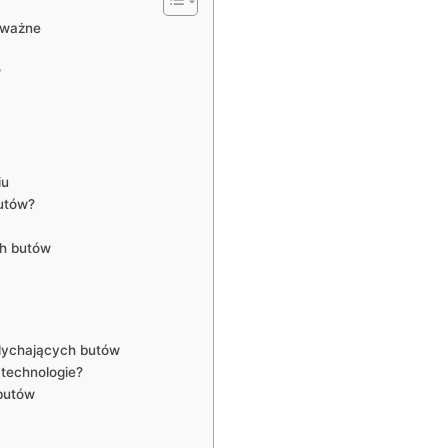
ą ważne
w
iu
butów?
ch butów
dychających butów
 technologie?
 butów