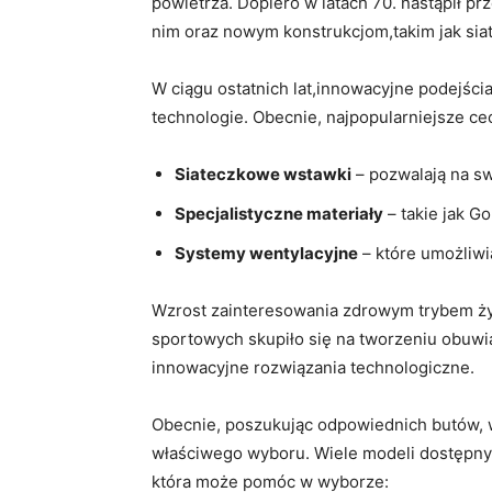
powietrza.‍ Dopiero w latach ‌70. nastąpił 
nim oraz nowym konstrukcjom,takim ⁣jak siat
W‍ ciągu ostatnich‍ lat,innowacyjne ⁤podejści
technologie. Obecnie, najpopularniejsze c
Siateczkowe wstawki
– pozwalają na‍ s
Specjalistyczne ​materiały
– takie jak G
Systemy wentylacyjne
– które umożliwi
Wzrost zainteresowania ⁢zdrowym trybem życi
sportowych skupiło się na tworzeniu obuwia, 
innowacyjne rozwiązania technologiczne.
Obecnie, poszukując ⁢odpowiednich butów,​ 
właściwego wyboru. Wiele⁢ modeli dostępnych
która może pomóc w wyborze: