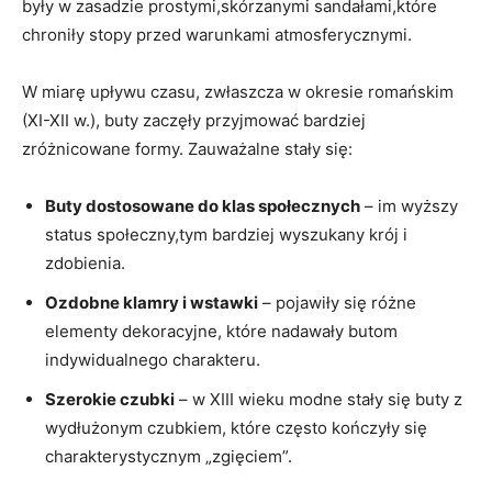
były w ‌zasadzie prostymi,skórzanymi sandałami,które
chroniły stopy przed warunkami atmosferycznymi.
W miarę upływu czasu, zwłaszcza w‌ okresie⁤ romańskim
(XI-XII ‍w.), buty​ zaczęły przyjmować bardziej
zróżnicowane formy.​ Zauważalne stały się:
Buty dostosowane do klas społecznych
– im wyższy
status społeczny,tym bardziej wyszukany krój i
zdobienia.
Ozdobne klamry i wstawki
– pojawiły się różne
elementy dekoracyjne, które nadawały butom
indywidualnego charakteru.
Szerokie⁣ czubki
– w XIII​ wieku modne stały się buty z
wydłużonym czubkiem, które ​często kończyły się
charakterystycznym „zgięciem”.