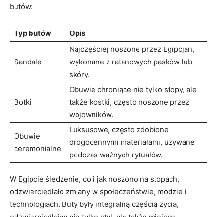
butów:
Typ butów
Opis
Najczęściej ⁤noszone przez⁣ Egipcjan,
Sandale
⁣wykonane z ratanowych pasków lub
skóry.
Obuwie chroniące​ nie tylko stopy, ale
Botki
także kostki, często noszone przez
‌wojowników.
Luksusowe, często zdobione
Obuwie
drogocennymi materiałami, używane
ceremonialne
podczas ważnych ⁤rytuałów.
W Egipcie śledzenie, co i ⁤jak noszono​ na​ stopach,
odzwierciedlało zmiany ‌w społeczeństwie, modzie i ​
technologiach.‌ Buty były‌ integralną częścią życia,‍
odzwierciedlając ​nie tylko styl, ale także miejsce