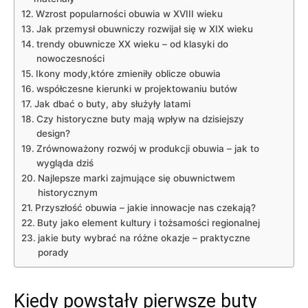
Wzrost popularności obuwia w XVIII wieku
Jak przemysł obuwniczy rozwijał się w XIX wieku
trendy obuwnicze ⁢XX wieku ⁢– od klasyki do
nowoczesności
Ikony⁣ mody,które⁢ zmieniły ‌oblicze ⁣obuwia
współczesne kierunki ‍w projektowaniu butów
Jak dbać o⁤ buty, aby⁣ służyły latami
Czy historyczne ‌buty mają wpływ na⁢ dzisiejszy
design?
Zrównoważony rozwój w produkcji obuwia ‌– jak to
wygląda dziś
Najlepsze marki⁤ zajmujące się obuwnictwem
historycznym
Przyszłość obuwia – jakie innowacje nas‍ czekają?
Buty jako ⁣element⁢ kultury i tożsamości ‍regionalnej
jakie buty​ wybrać na różne⁤ okazje ​–⁣ praktyczne
porady
Kiedy ​powstały⁤ pierwsze buty