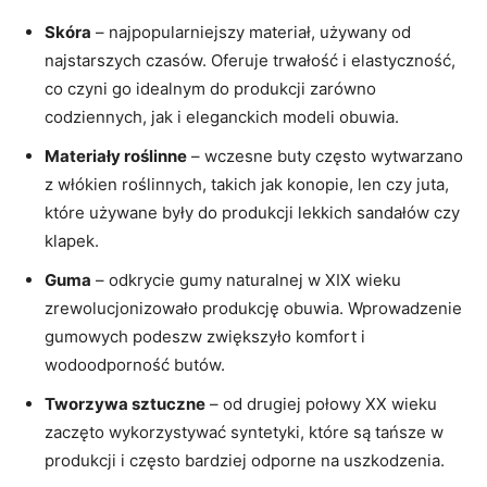
Skóra
– najpopularniejszy materiał, używany ⁢od
najstarszych czasów. Oferuje ‍trwałość i elastyczność,
co czyni go idealnym do produkcji zarówno
codziennych, jak i eleganckich⁤ modeli obuwia.
Materiały roślinne
​– wczesne buty często⁢ wytwarzano
z włókien roślinnych, ​takich jak konopie, len czy juta,
⁢które używane były do⁣ produkcji lekkich‌ sandałów czy
klapek.
Guma
–⁢ odkrycie gumy‌ naturalnej w XIX⁤ wieku
⁤zrewolucjonizowało produkcję obuwia. Wprowadzenie
gumowych podeszw zwiększyło komfort i
wodoodporność butów.
Tworzywa sztuczne
– od​ drugiej⁣ połowy XX wieku
zaczęto⁣ wykorzystywać syntetyki, ⁤które są tańsze⁣ w
produkcji i często bardziej odporne na uszkodzenia.