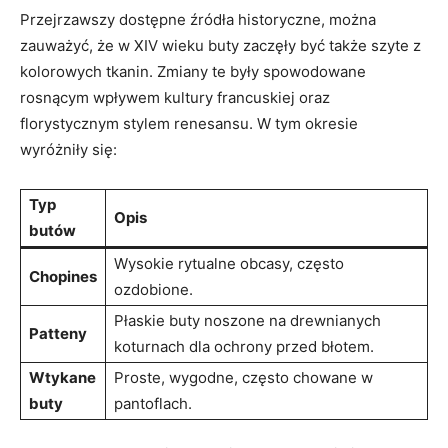
Przejrzawszy dostępne źródła⁤ historyczne, ⁢można
zauważyć,‍ że⁣ w XIV wieku buty zaczęły być także szyte z
kolorowych tkanin. Zmiany te były spowodowane
‌rosnącym wpływem kultury​ francuskiej oraz
florystycznym stylem renesansu. W ​tym okresie ​
wyróżniły się:
Typ
Opis
butów
Wysokie rytualne obcasy, często
Chopines
ozdobione.
Płaskie⁣ buty ‌noszone na ‌drewnianych
Patteny
koturnach dla ochrony przed błotem.
Wtykane
Proste, wygodne, często chowane w
buty
pantoflach.