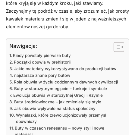
które kryją się w każdym kroku, jaki stawiamy.
Zaczynajmy tę podróż w ​czasie, ⁢aby⁣ zrozumieć, jak prosty
kawałek materiału zmienił się w jeden z najważniejszych
elementów⁢ naszej garderoby.
Nawigacja:
Kiedy ​powstały⁤ pierwsze buty
Początki obuwia w prehistorii
Jakie materiały⁣ wykorzystywano do produkcji butów
najstarsze znane⁢ pary butów
Rola obuwia w życiu⁣ codziennym dawnych cywilizacji
Buty w​ starożytnym egipcie‍ – funkcje ⁢i symbole
Ewolucja obuwia w starożytnej Grecji i ‌Rzymie
Buty średniowieczne⁢ – jak zmieniały się style
Jak obuwie ‍wpływało na status społeczny
Wynalazki, ‌które zrewolucjonizowały przemysł
obuwniczy
Buty ‍w czasach renesansu – nowy styl⁤ i nowe ​
materiały