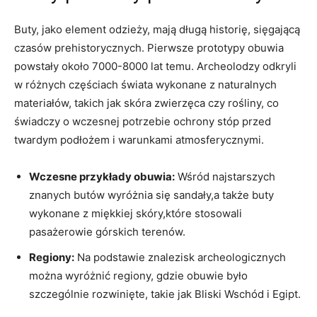
Buty, jako element⁣ odzieży,⁢ mają długą historię, sięgającą​
czasów prehistorycznych. Pierwsze prototypy obuwia
powstały około 7000-8000‍ lat⁣ temu. Archeolodzy ⁣odkryli⁣
w różnych częściach świata wykonane z naturalnych
materiałów, ‌takich jak skóra zwierzęca czy rośliny, co
świadczy o wczesnej potrzebie ochrony stóp‍ przed⁣
twardym⁣ podłożem i warunkami atmosferycznymi.
Wczesne⁢ przykłady ‌obuwia:
Wśród najstarszych
‌znanych butów‌ wyróżnia się sandały,a ‍także buty
wykonane z miękkiej skóry,które stosowali
pasażerowie​ górskich terenów.
Regiony:
Na podstawie znalezisk archeologicznych
można wyróżnić ⁣regiony, gdzie‌ obuwie‌ było
szczególnie rozwinięte, takie jak​ Bliski Wschód ⁢i Egipt.