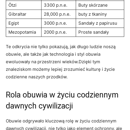
Ötzi
3300 p.n.e.
Buty skórzane
Gibraltar
28,000 ⁤p.n.e.
buty z ⁣tkaniny
Egipt
3000 p.n.e.
Sandały z papirusu
Mezopotamia
2000 ⁢p.n.e.
Proste sandały
Te odkrycia nie tylko pokazują, jak długo ⁢ludzie ‍noszą
obuwie, ale⁢ także​ jak technologia‍ i styl obuwia
ewoluowały na przestrzeni wieków.Dzięki tym
⁤znaleziskom‍ możemy ​lepiej zrozumieć ‌kulturę i życie
codzienne naszych przodków.
Rola obuwia w życiu⁣ codziennym
dawnych cywilizacji
Obuwie odgrywało kluczową rolę w życiu‌ codziennym‌
dawnych⁣ cywilizacji, nie tylko jako element ⁢ochronny, ale