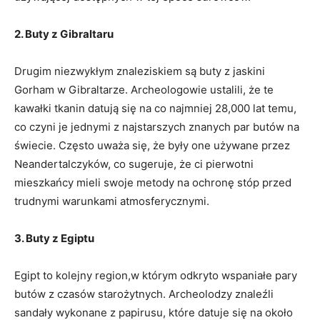
2. Buty z Gibraltaru
Drugim niezwykłym znaleziskiem są buty z jaskini
Gorham w​ Gibraltarze. Archeologowie ustalili, że te
⁢kawałki ⁢tkanin datują się na co najmniej 28,000 lat⁢ temu,
co czyni je⁤ jednymi z najstarszych‌ znanych par⁢ butów​ na
świecie. Często uważa się, że były one używane przez
Neandertalczyków, co sugeruje, że ci pierwotni
mieszkańcy mieli swoje metody na ochronę⁣ stóp przed‍
trudnymi‍ warunkami atmosferycznymi.
3. Buty z Egiptu
Egipt to kolejny region,w ‌którym odkryto wspaniałe pary
butów z czasów starożytnych. Archeolodzy‍ znaleźli
sandały wykonane z ⁤papirusu,‍ które datuje się na około