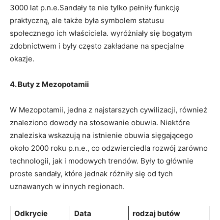
3000 lat p.n.e.Sandały te⁤ nie tylko pełniły funkcję
⁤praktyczną, ale także była symbolem statusu
społecznego⁤ ich właściciela. wyróżniały się⁤ bogatym
zdobnictwem i były często zakładane na specjalne
okazje.
4. Buty z ‍Mezopotamii
W ‌Mezopotamii, jedna​ z ​najstarszych cywilizacji, również
znaleziono dowody na stosowanie ​obuwia. Niektóre
znaleziska ‌wskazują na istnienie obuwia sięgającego‍
około 2000 roku p.n.e., co odzwierciedla⁢ rozwój ⁣zarówno
technologii, jak i modowych‍ trendów. Były to głównie
proste sandały, które jednak różniły⁤ się od tych
uznawanych ⁢w innych⁤ regionach.
Odkrycie
Data
rodzaj butów