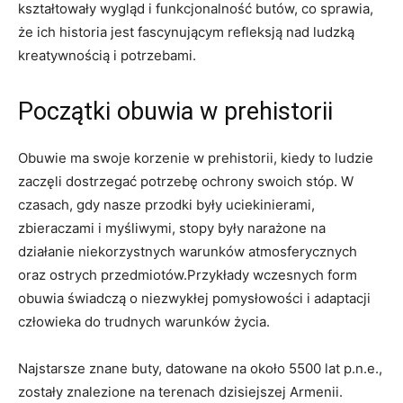
kształtowały wygląd⁤ i funkcjonalność butów, co sprawia,
że ich historia⁣ jest fascynującym‍ refleksją ‌nad ludzką
kreatywnością i potrzebami.
Początki obuwia w prehistorii
Obuwie ‌ma swoje korzenie w prehistorii,‌ kiedy to ludzie
zaczęli dostrzegać potrzebę​ ochrony‍ swoich stóp. W
czasach,⁣ gdy ‌nasze przodki były uciekinierami,
zbieraczami i myśliwymi, stopy były narażone na
działanie⁤ niekorzystnych warunków atmosferycznych
oraz ‍ostrych przedmiotów.Przykłady wczesnych form
obuwia świadczą o niezwykłej pomysłowości ‍i⁣ adaptacji
człowieka ‍do trudnych warunków życia.
Najstarsze znane buty, datowane na około 5500⁢ lat ‌p.n.e.,
zostały znalezione‍ na terenach dzisiejszej Armenii.⁤