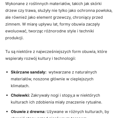
Wykonane z roślinnych materiałów, takich⁢ jak skórki⁢
drzew czy⁤ trawa, służyły nie tylko ⁤jako‌ ochronna powłoka,
ale ⁢również jako‌ element grzewczy, chroniący przed​
zimnem. W miarę ‌upływu lat, formy obuwia zaczęły
ewoluować, tworząc ⁤różnorodne ⁣style ⁣i techniki
produkcji.
Tu są niektóre​ z najwcześniejszych form obuwia, które
wspierały rozwój kultury i ‌technologii:
Skórzane sandały:
​ wytwarzane z naturalnych
materiałów, noszone głównie ‍w cieplejszych
klimatach.
Cholewki:
Zakrywały nogi⁢ i stopy,a w niektórych
kulturach ich zdobienia ⁤miały znaczenie‌ rytualne.
Obuwie z drewna:
Używane​ w różnych⁤ kulturach,⁣ by