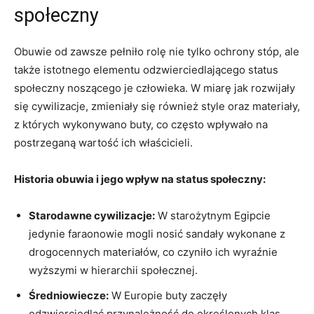
społeczny
Obuwie od zawsze pełniło ‌rolę nie⁢ tylko ochrony stóp, ale
także istotnego elementu ⁣odzwierciedlającego status
społeczny noszącego⁤ je człowieka. W⁣ miarę jak rozwijały
się cywilizacje, zmieniały się ​również ⁤style oraz materiały,
z których wykonywano buty, co często wpływało na
‌postrzeganą ⁢wartość ich ​właścicieli.
Historia ⁤obuwia⁤ i jego wpływ na status społeczny:
Starodawne cywilizacje:
W starożytnym Egipcie
jedynie faraonowie mogli‌ nosić ‍sandały‌ wykonane⁢ z
drogocennych materiałów,​ co czyniło ich wyraźnie
wyższymi w hierarchii społecznej.
Średniowiecze:
W Europie buty zaczęły
odzwierciedlać⁢ przynależność do określonych klas