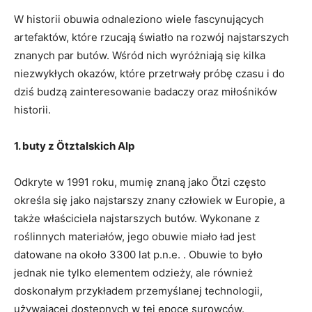
W historii obuwia odnaleziono wiele fascynujących
artefaktów, które⁢ rzucają światło na ‍rozwój najstarszych
znanych par⁤ butów. Wśród nich wyróżniają się kilka
niezwykłych okazów,⁢ które przetrwały próbę czasu i ‍do
dziś budzą zainteresowanie badaczy oraz⁤ miłośników
historii.
1. ‍buty z Ötztalskich Alp
Odkryte w 1991 ‍roku, mumię ⁣znaną jako ⁤Ötzi często
określa ​się⁢ jako najstarszy znany⁢ człowiek w Europie, a
⁤także właściciela najstarszych butów. Wykonane z
roślinnych materiałów, ​jego obuwie miało ład jest
‍datowane na‍ około ‍3300 lat p.n.e. ⁢. Obuwie to było
jednak ‌nie tylko elementem⁢ odzieży, ale również
doskonałym przykładem przemyślanej technologii,
używającej dostępnych w tej epoce surowców.