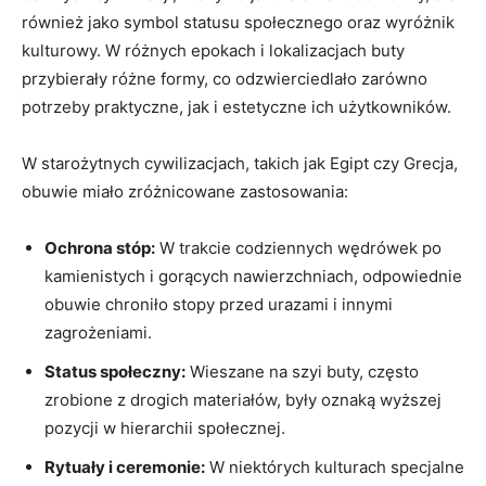
również‌ jako symbol statusu społecznego oraz wyróżnik
kulturowy. W różnych epokach i lokalizacjach buty
przybierały różne⁢ formy, co odzwierciedlało ​zarówno
potrzeby praktyczne, ⁤jak i estetyczne ich użytkowników.
W‌ starożytnych cywilizacjach, takich jak Egipt czy Grecja,
obuwie⁤ miało zróżnicowane zastosowania:
Ochrona stóp:
W trakcie codziennych wędrówek ​po
kamienistych i ‌gorących nawierzchniach, odpowiednie
⁢obuwie chroniło stopy przed urazami i ‍innymi​
zagrożeniami.
Status społeczny:
Wieszane na⁤ szyi buty, często
zrobione‌ z drogich materiałów, były oznaką‌ wyższej ​
pozycji w‌ hierarchii‌ społecznej.
Rytuały i ceremonie:
W niektórych ​kulturach specjalne