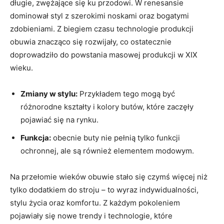
długie, zwężające się ku⁤ przodowi. W⁢ renesansie
dominował styl z ⁣szerokimi noskami oraz ‍bogatymi
zdobieniami. Z biegiem czasu technologie produkcji‍
obuwia znacząco się rozwijały, co ostatecznie
doprowadziło do powstania masowej ⁣produkcji ⁤w XIX
wieku.
Zmiany w stylu:
Przykładem ⁢tego mogą być
różnorodne kształty i ⁣kolory butów, które zaczęły
pojawiać się na rynku.
Funkcja:
obecnie buty nie pełnią tylko ⁢funkcji
ochronnej, ale są ​również elementem modowym.
Na przełomie wieków obuwie stało się ⁢czymś‌ więcej niż⁣
tylko⁢ dodatkiem do⁣ stroju – to wyraz indywidualności,
stylu życia oraz komfortu. Z każdym pokoleniem
pojawiały się nowe trendy i ‍technologie, które