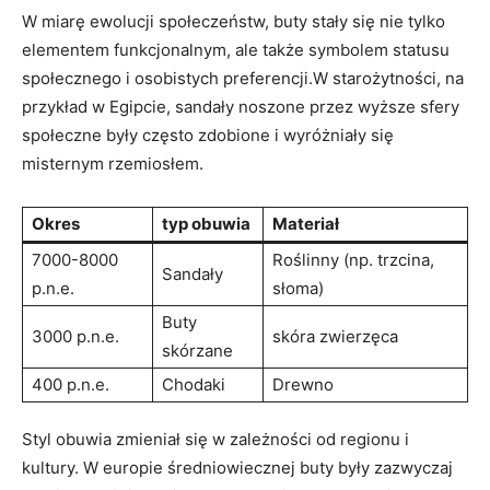
W miarę ewolucji‍ społeczeństw, buty​ stały się nie tylko
elementem funkcjonalnym, ​ale⁤ także symbolem statusu
społecznego i osobistych preferencji.W starożytności, na⁤
przykład w Egipcie, sandały noszone przez wyższe sfery
społeczne były ⁢często zdobione i wyróżniały się
misternym⁤ rzemiosłem.
Okres
typ obuwia
Materiał
7000-8000
Roślinny (np. trzcina,
Sandały
p.n.e.
słoma)
Buty​
3000 p.n.e.
skóra​ zwierzęca
skórzane
400 ‌p.n.e.
Chodaki
Drewno
Styl obuwia ‍zmieniał⁣ się w zależności od ⁤regionu i
kultury. W europie średniowiecznej buty były zazwyczaj ​