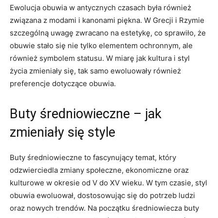
Ewolucja obuwia w ⁤antycznych czasach była również
związana z modami⁤ i‌ kanonami piękna. ⁤W Grecji i Rzymie
szczególną uwagę zwracano na estetykę, ‍co ‌sprawiło, że
obuwie stało się nie tylko elementem ochronnym, ale
również‍ symbolem⁤ statusu. ⁣W miarę jak⁢ kultura i styl
życia zmieniały się, tak samo ⁤ewoluowały również
preferencje dotyczące ⁣obuwia.
Buty średniowieczne⁢ – jak
zmieniały się style
Buty średniowieczne to‌ fascynujący temat, który
odzwierciedla zmiany społeczne, ekonomiczne oraz⁣
kulturowe⁢ w okresie od V do XV wieku.‌ W tym⁢ czasie, ​styl
obuwia ⁣ewoluował, dostosowując się ​do potrzeb ludzi
oraz nowych trendów. Na początku średniowiecza‌ buty