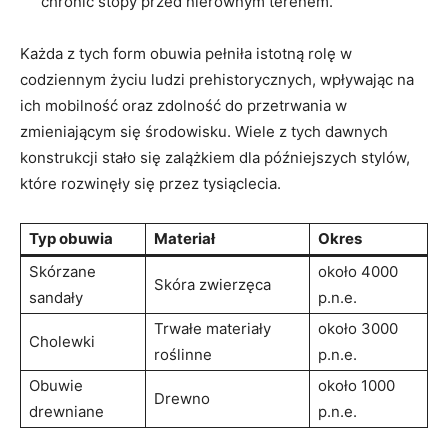
chronić stopy przed nierównym terenem.
Każda z tych form obuwia pełniła istotną ⁣rolę w
codziennym życiu ludzi prehistorycznych, wpływając ⁢na
ich⁤ mobilność oraz zdolność do przetrwania w
zmieniającym się‌ środowisku. Wiele z tych dawnych
konstrukcji ‌stało się zalążkiem dla późniejszych stylów,
które rozwinęły⁤ się przez tysiąclecia.
Typ obuwia
Materiał
Okres
Skórzane
około 4000 ​
Skóra zwierzęca
sandały
p.n.e.
Trwałe materiały‍
około 3000⁣
Cholewki
roślinne
p.n.e.
Obuwie
około⁤ 1000‌
Drewno
drewniane
p.n.e.