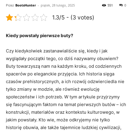
Przez
BootsHunter
-
piątek, 28 lutego, 2025
551
0
1.3/5 - (3 votes)
Kiedy powstały pierwsze buty?
Czy kiedykolwiek zastanawialiście się, kiedy i jak
wyglądały początki tego, co dziś nazywamy obuwiem?
Buty‍ towarzyszą nam na każdym⁤ kroku, od⁢ codziennych
spacerów po eleganckie przyjęcia. ‌Ich historia⁤ sięga
czasów ⁣prehistorycznych, ​a ⁤ich rozwój odzwierciedla nie
tylko zmiany⁢ w ⁤modzie, ale również ewolucję
⁣społeczeństw i⁣ ich potrzeb. W tym artykule przyjrzymy
się fascynującym⁤ faktom na temat pierwszych butów ​–⁤ ich
konstrukcji, materiałów oraz kontekstu kulturowego, w
jakim powstały.⁤ Kto ‍wie, może odkryjemy nie tylko
‌historię obuwia, ale także tajemnice ludzkiej cywilizacji,