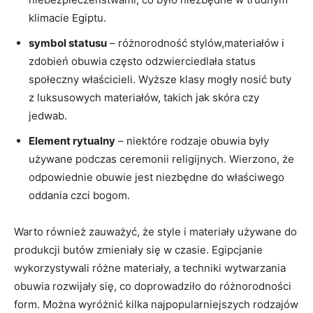
klimacie Egiptu.
symbol statusu
–‍ różnorodność⁤ stylów,materiałów i
‌zdobień obuwia często ‍odzwierciedlała status‍
społeczny właścicieli. Wyższe klasy mogły nosić buty
z luksusowych‌ materiałów, takich jak skóra czy
⁣jedwab.
Element rytualny
‍– niektóre rodzaje obuwia były
‍używane podczas ceremonii religijnych. Wierzono, że
odpowiednie obuwie jest niezbędne ​do właściwego
oddania⁤ czci bogom.
Warto również zauważyć,‍ że style i materiały używane do
⁤produkcji butów zmieniały się w​ czasie. Egipcjanie
‌wykorzystywali różne materiały, ​a techniki wytwarzania​
obuwia rozwijały​ się, ‍co doprowadziło do różnorodności
form. Można wyróżnić⁣ kilka najpopularniejszych rodzajów