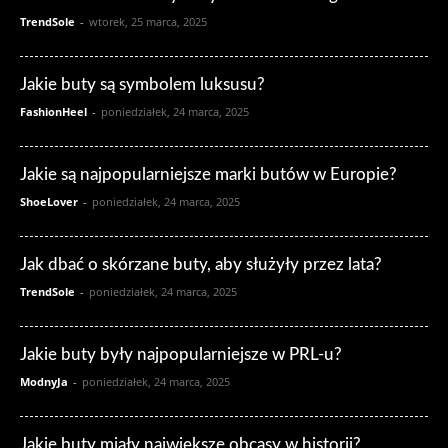
TrendSole
-
wtorek, 25 marca, 2025
Jakie buty są symbolem luksusu?
FashionHeel
-
poniedziałek, 24 marca, 2025
Jakie są najpopularniejsze marki butów w Europie?
ShoeLover
-
poniedziałek, 24 marca, 2025
Jak dbać o skórzane buty, aby służyły przez lata?
TrendSole
-
poniedziałek, 24 marca, 2025
Jakie buty były najpopularniejsze w PRL-u?
ModnyJa
-
poniedziałek, 24 marca, 2025
Jakie buty miały największe obcasy w historii?