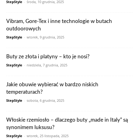
StepStyle
-
środa, 10 grudnia, 2025
Vibram, Gore-Tex i inne technologie w butach
outdoorowych
StepStyle
-
wtorek, 9 grudnia, 2025
Buty ze złota i platyny – kto je nosi?
StepStyle
-
niedziela, 7 grudnia, 2025
Jakie obuwie wybierać w bardzo niskich
temperaturach?
StepStyle
-
sobota, 6 grudnia, 2025
Włoskie rzemiosło – dlaczego buty „made in Italy” są
synonimem luksusu?
StepStyle
-
wtorek, 25 listopada, 2025