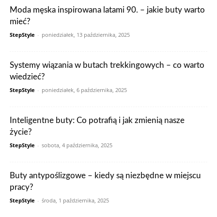
Moda męska inspirowana latami 90. – jakie buty warto
mieć?
StepStyle
-
poniedziałek, 13 października, 2025
Systemy wiązania w butach trekkingowych – co warto
wiedzieć?
StepStyle
-
poniedziałek, 6 października, 2025
Inteligentne buty: Co potrafią i jak zmienią nasze
życie?
StepStyle
-
sobota, 4 października, 2025
Buty antypoślizgowe – kiedy są niezbędne w miejscu
pracy?
StepStyle
-
środa, 1 października, 2025