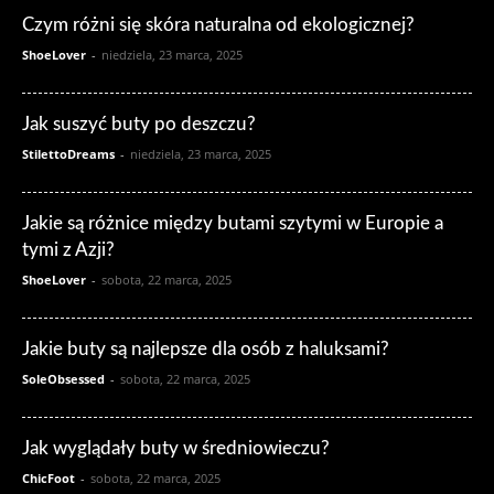
Czym różni się skóra naturalna od ekologicznej?
ShoeLover
-
niedziela, 23 marca, 2025
Jak suszyć buty po deszczu?
StilettoDreams
-
niedziela, 23 marca, 2025
Jakie są różnice między butami szytymi w Europie a
tymi z Azji?
ShoeLover
-
sobota, 22 marca, 2025
Jakie buty są najlepsze dla osób z haluksami?
SoleObsessed
-
sobota, 22 marca, 2025
Jak wyglądały buty w średniowieczu?
ChicFoot
-
sobota, 22 marca, 2025