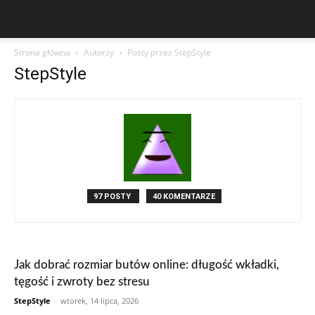
Strona główna
Autorzy
Posty przez StepStyle
StepStyle
97 POSTY
40 KOMENTARZE
Jak dobrać rozmiar butów online: długość wkładki,
tęgość i zwroty bez stresu
StepStyle
-
wtorek, 14 lipca, 2026