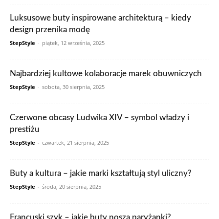
Luksusowe buty inspirowane architekturą – kiedy
design przenika modę
StepStyle
-
piątek, 12 września, 2025
Najbardziej kultowe kolaboracje marek obuwniczych
StepStyle
-
sobota, 30 sierpnia, 2025
Czerwone obcasy Ludwika XIV – symbol władzy i
prestiżu
StepStyle
-
czwartek, 21 sierpnia, 2025
Buty a kultura – jakie marki kształtują styl uliczny?
StepStyle
-
środa, 20 sierpnia, 2025
Francuski szyk – jakie buty noszą paryżanki?