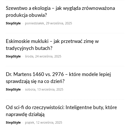
Szewstwo a ekologia – jak wygląda zrównoważona
produkcja obuwia?
StepStyle
-
poniedziałek, 29 września, 2025
Eskimoskie mukluki – jak przetrwać zimę w
tradycyjnych butach?
StepStyle
-
środa, 24 września, 2025
Dr. Martens 1460 vs. 2976 – które modele lepiej
sprawdzają się na co dzień?
StepStyle
-
sobota, 13 września, 2025
Od sci-fi do rzeczywistości: Inteligentne buty, które
naprawdę działają
StepStyle
-
piątek, 12 września, 2025