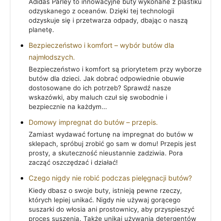
Adidas Parley to innowacyjne buty wykonane z plastiku
odzyskanego z oceanów. Dzięki tej technologii
odzyskuje się i przetwarza odpady, dbając o naszą
planetę.
Bezpieczeństwo i komfort – wybór butów dla
najmłodszych.
Bezpieczeństwo i komfort są priorytetem przy wyborze
butów dla dzieci. Jak dobrać odpowiednie obuwie
dostosowane do ich potrzeb? Sprawdź nasze
wskazówki, aby maluch czuł się swobodnie i
bezpiecznie na każdym…
Domowy impregnat do butów – przepis.
Zamiast wydawać fortunę na impregnat do butów w
sklepach, spróbuj zrobić go sam w domu! Przepis jest
prosty, a skuteczność nieustannie zadziwia. Pora
zacząć oszczędzać i działać!
Czego nigdy nie robić podczas pielęgnacji butów?
Kiedy dbasz o swoje buty, istnieją pewne rzeczy,
których lepiej unikać. Nigdy nie używaj gorącego
suszarki do włosia ani prostownicy, aby przyspieszyć
proces suszenia. Także unikaj używania detergentów