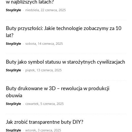
w najbliższych latach?
StepStyle
-
niedziela, 22 czerwca, 2025
Buty przyszłości: Jakie technologie zobaczymy za 10
lat?
StepStyle
-
sobota, 14 czerwca, 2025
Buty jako symbol statusu w starożytnych cywilizacjach
StepStyle
-
piątek, 13 czerwca, 2025
Buty drukowane w 3D – rewolucja w produkcji
obuwia
StepStyle
-
czwartek, 5 czerwca, 2025
Jak zrobić transparentne buty DIY?
StepStyle
-
wtorek, 3 czerwca, 2025