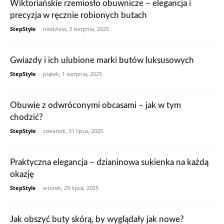
Wiktoriańskie rzemiosło obuwnicze – elegancja i
precyzja w ręcznie robionych butach
StepStyle
-
niedziela, 3 sierpnia, 2025
Gwiazdy i ich ulubione marki butów luksusowych
StepStyle
-
piątek, 1 sierpnia, 2025
Obuwie z odwróconymi obcasami – jak w tym
chodzić?
StepStyle
-
czwartek, 31 lipca, 2025
Praktyczna elegancja – dzianinowa sukienka na każdą
okazję
StepStyle
-
wtorek, 29 lipca, 2025
Jak obszyć buty skórą, by wyglądały jak nowe?