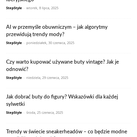
StepStyle
-
wtorek, 8 lipca, 2025
AI w przemyśle obuwniczym – jak algorytmy
przewidują trendy mody?
StepStyle
-
poniedziałek, 30 czerwca, 2025
Czy warto kupować używane buty vintage? Jak je
odnowić?
StepStyle
-
niedziela, 29 czerwca, 2025
Jak dobrać buty do figury? Wskazówki dla każdej
sylwetki
StepStyle
-
środa, 25 czerwca, 2025
Trendy w świecie sneakerheadów – co będzie modne