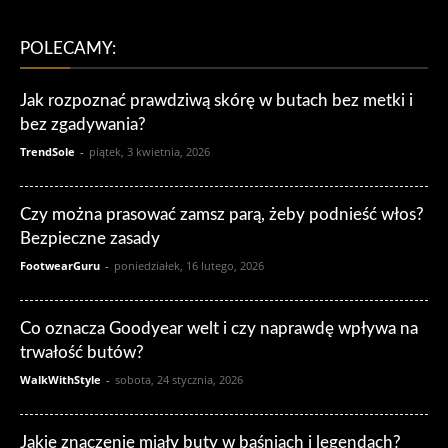
POLECAMY:
Jak rozpoznać prawdziwą skórę w butach bez metki i
bez zgadywania?
TrendSole
-
piątek, 3 kwietnia, 2026
Czy można prasować zamsz parą, żeby podnieść włos?
Bezpieczne zasady
FootwearGuru
-
poniedziałek, 16 lutego, 2026
Co oznacza Goodyear welt i czy naprawdę wpływa na
trwałość butów?
WalkWithStyle
-
sobota, 24 stycznia, 2026
Jakie znaczenie miały buty w baśniach i legendach?