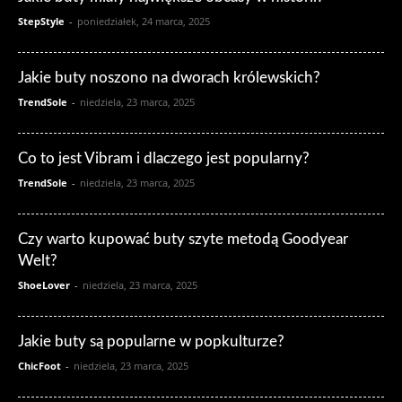
StepStyle
-
poniedziałek, 24 marca, 2025
Jakie buty noszono na dworach królewskich?
TrendSole
-
niedziela, 23 marca, 2025
Co to jest Vibram i dlaczego jest popularny?
TrendSole
-
niedziela, 23 marca, 2025
Czy warto kupować buty szyte metodą Goodyear
Welt?
ShoeLover
-
niedziela, 23 marca, 2025
Jakie buty są popularne w popkulturze?
ChicFoot
-
niedziela, 23 marca, 2025