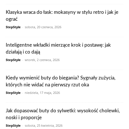
Klasyka wraca do łask: mokasyny w stylu retro i jak je
ograć
StepStyle
-
sobota, 20 czerwca, 2026
Inteligentne wkładki mierzące krok i postawę: jak
działają i co dają
StepStyle
-
wtorek, 2 czerwca, 2026
Kiedy wymienić buty do biegania? Sygnały zużycia,
których nie widać na pierwszy rzut oka
StepStyle
-
niedziela, 17 maja, 2026
Jak dopasować buty do sylwetki: wysokość cholewki,
noski i proporcje
StepStyle
-
sobota, 25 kwietnia, 2026