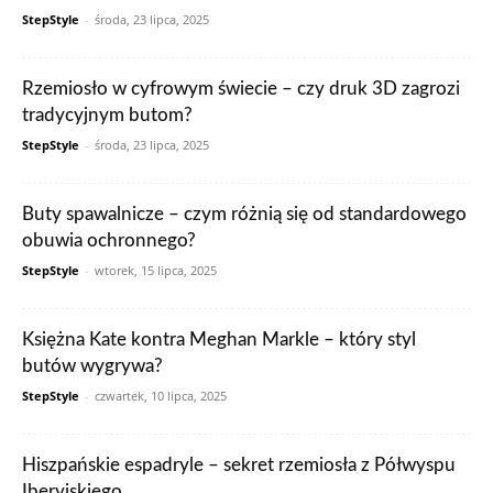
StepStyle
-
środa, 23 lipca, 2025
Rzemiosło w cyfrowym świecie – czy druk 3D zagrozi
tradycyjnym butom?
StepStyle
-
środa, 23 lipca, 2025
Buty spawalnicze – czym różnią się od standardowego
obuwia ochronnego?
StepStyle
-
wtorek, 15 lipca, 2025
Księżna Kate kontra Meghan Markle – który styl
butów wygrywa?
StepStyle
-
czwartek, 10 lipca, 2025
Hiszpańskie espadryle – sekret rzemiosła z Półwyspu
Iberyjskiego