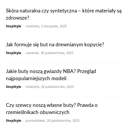
Skóra naturalna czy syntetyczna – które materiały są
zdrowsze?
StepStyle
-
niedziela, 2 listopada, 2025
Jak formuje się but na drewnianym kopycie?
StepStyle
-
czwartek, 30 października, 2025
Jakie buty noszą gwiazdy NBA? Przegląd
najpopularniejszych modeli
StepStyle
-
niedziela, 26 października, 2025
Czy szewcy noszą własne buty? Prawda o
rzemieślnikach obuwniczych
StepStyle
-
poniedziałek, 20 października, 2025