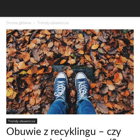
Strona główna
Trendy obuwnicze
Trendy obuwnicze
Obuwie z recyklingu – czy