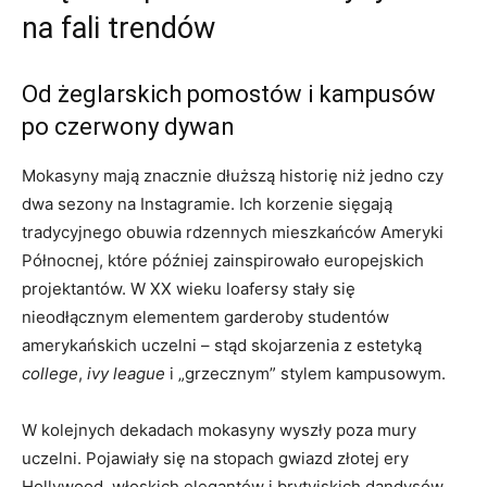
na fali trendów
Od żeglarskich pomostów i kampusów
po czerwony dywan
Mokasyny mają znacznie dłuższą historię niż jedno czy
dwa sezony na Instagramie. Ich korzenie sięgają
tradycyjnego obuwia rdzennych mieszkańców Ameryki
Północnej, które później zainspirowało europejskich
projektantów. W XX wieku loafersy stały się
nieodłącznym elementem garderoby studentów
amerykańskich uczelni – stąd skojarzenia z estetyką
college
,
ivy league
i „grzecznym” stylem kampusowym.
W kolejnych dekadach mokasyny wyszły poza mury
uczelni. Pojawiały się na stopach gwiazd złotej ery
Hollywood, włoskich elegantów i brytyjskich dandysów.