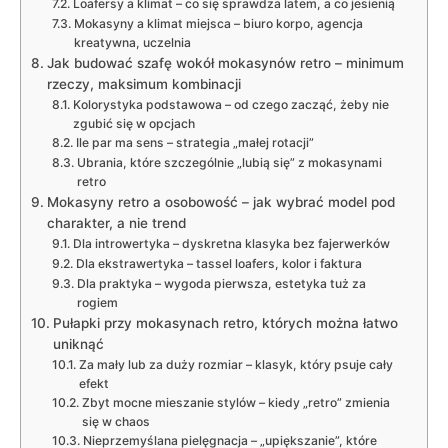
Loafersy a klimat – co się sprawdza latem, a co jesienią
Mokasyny a klimat miejsca – biuro korpo, agencja
kreatywna, uczelnia
Jak budować szafę wokół mokasynów retro – minimum
rzeczy, maksimum kombinacji
Kolorystyka podstawowa – od czego zacząć, żeby nie
zgubić się w opcjach
Ile par ma sens – strategia „małej rotacji”
Ubrania, które szczególnie „lubią się” z mokasynami
retro
Mokasyny retro a osobowość – jak wybrać model pod
charakter, a nie trend
Dla introwertyka – dyskretna klasyka bez fajerwerków
Dla ekstrawertyka – tassel loafers, kolor i faktura
Dla praktyka – wygoda pierwsza, estetyka tuż za
rogiem
Pułapki przy mokasynach retro, których można łatwo
uniknąć
Za mały lub za duży rozmiar – klasyk, który psuje cały
efekt
Zbyt mocne mieszanie stylów – kiedy „retro” zmienia
się w chaos
Nieprzemyślana pielęgnacja – „upiększanie”, które