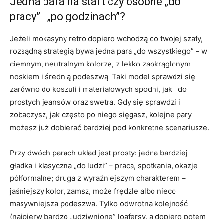
Jedna para na start czy osobne „do
pracy” i „po godzinach”?
Jeżeli mokasyny retro dopiero wchodzą do twojej szafy,
rozsądną strategią bywa jedna para „do wszystkiego” – w
ciemnym, neutralnym kolorze, z lekko zaokrąglonym
noskiem i średnią podeszwą. Taki model sprawdzi się
zarówno do koszuli i materiałowych spodni, jak i do
prostych jeansów oraz swetra. Gdy się sprawdzi i
zobaczysz, jak często po niego sięgasz, kolejne pary
możesz już dobierać bardziej pod konkretne scenariusze.
Przy dwóch parach układ jest prosty: jedna bardziej
gładka i klasyczna „do ludzi” – praca, spotkania, okazje
półformalne; druga z wyraźniejszym charakterem –
jaśniejszy kolor, zamsz, może frędzle albo nieco
masywniejsza podeszwa. Tylko odwrotna kolejność
(najpierw bardzo „udziwnione” loafersy, a dopiero potem