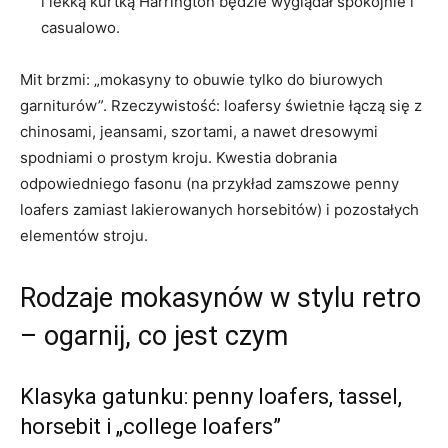
i lekką kurtką Harrington będzie wyglądał spokojnie i
casualowo.
Mit brzmi: „mokasyny to obuwie tylko do biurowych
garniturów”. Rzeczywistość: loafersy świetnie łączą się z
chinosami, jeansami, szortami, a nawet dresowymi
spodniami o prostym kroju. Kwestia dobrania
odpowiedniego fasonu (na przykład zamszowe penny
loafers zamiast lakierowanych horsebitów) i pozostałych
elementów stroju.
Rodzaje mokasynów w stylu retro
– ogarnij, co jest czym
Klasyka gatunku: penny loafers, tassel,
horsebit i „college loafers”