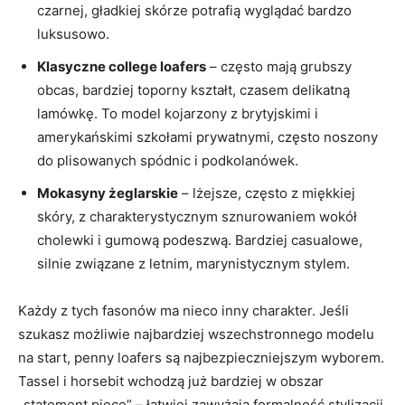
czarnej, gładkiej skórze potrafią wyglądać bardzo
luksusowo.
Klasyczne college loafers
– często mają grubszy
obcas, bardziej toporny kształt, czasem delikatną
lamówkę. To model kojarzony z brytyjskimi i
amerykańskimi szkołami prywatnymi, często noszony
do plisowanych spódnic i podkolanówek.
Mokasyny żeglarskie
– lżejsze, często z miękkiej
skóry, z charakterystycznym sznurowaniem wokół
cholewki i gumową podeszwą. Bardziej casualowe,
silnie związane z letnim, marynistycznym stylem.
Każdy z tych fasonów ma nieco inny charakter. Jeśli
szukasz możliwie najbardziej wszechstronnego modelu
na start, penny loafers są najbezpieczniejszym wyborem.
Tassel i horsebit wchodzą już bardziej w obszar
„statement piece” – łatwiej zawyżają formalność stylizacji,