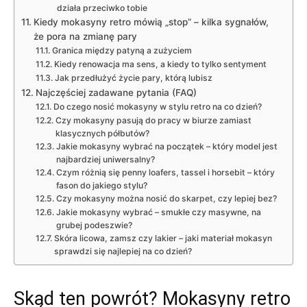
działa przeciwko tobie
Kiedy mokasyny retro mówią „stop” – kilka sygnałów,
że pora na zmianę pary
Granica między patyną a zużyciem
Kiedy renowacja ma sens, a kiedy to tylko sentyment
Jak przedłużyć życie pary, którą lubisz
Najczęściej zadawane pytania (FAQ)
Do czego nosić mokasyny w stylu retro na co dzień?
Czy mokasyny pasują do pracy w biurze zamiast
klasycznych półbutów?
Jakie mokasyny wybrać na początek – który model jest
najbardziej uniwersalny?
Czym różnią się penny loafers, tassel i horsebit – który
fason do jakiego stylu?
Czy mokasyny można nosić do skarpet, czy lepiej bez?
Jakie mokasyny wybrać – smukłe czy masywne, na
grubej podeszwie?
Skóra licowa, zamsz czy lakier – jaki materiał mokasyn
sprawdzi się najlepiej na co dzień?
Skąd ten powrót? Mokasyny retro