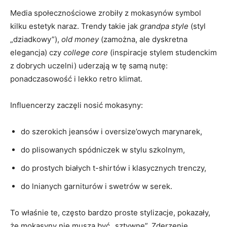
Media społecznościowe zrobiły z mokasynów symbol
kilku estetyk naraz. Trendy takie jak
grandpa style
(styl
„dziadkowy”),
old money
(zamożna, ale dyskretna
elegancja) czy
college core
(inspiracje stylem studenckim
z dobrych uczelni) uderzają w tę samą nutę:
ponadczasowość i lekko retro klimat.
Influencerzy zaczęli nosić mokasyny:
do szerokich jeansów i oversize’owych marynarek,
do plisowanych spódniczek w stylu szkolnym,
do prostych białych t-shirtów i klasycznych trenczy,
do lnianych garniturów i swetrów w serek.
To właśnie te, często bardzo proste stylizacje, pokazały,
że mokasyny nie muszą być „sztywne”. Zderzenie