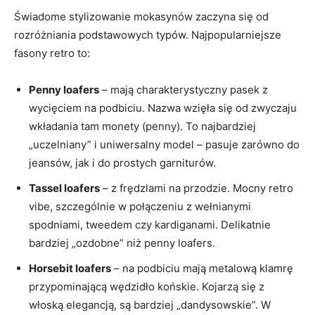
Świadome stylizowanie mokasynów zaczyna się od
rozróżniania podstawowych typów. Najpopularniejsze
fasony retro to:
Penny loafers
– mają charakterystyczny pasek z
wycięciem na podbiciu. Nazwa wzięła się od zwyczaju
wkładania tam monety (penny). To najbardziej
„uczelniany” i uniwersalny model – pasuje zarówno do
jeansów, jak i do prostych garniturów.
Tassel loafers
– z frędzlami na przodzie. Mocny retro
vibe, szczególnie w połączeniu z wełnianymi
spodniami, tweedem czy kardiganami. Delikatnie
bardziej „ozdobne” niż penny loafers.
Horsebit loafers
– na podbiciu mają metalową klamrę
przypominającą wędzidło końskie. Kojarzą się z
włoską elegancją, są bardziej „dandysowskie”. W