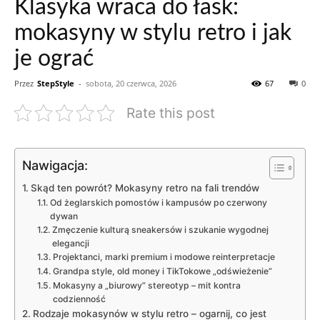
Klasyka wraca do łask:
mokasyny w stylu retro i jak
je ograć
Przez
StepStyle
-
sobota, 20 czerwca, 2026
67
0
Rate this post
Nawigacja:
Skąd ten powrót? Mokasyny retro na fali trendów
Od żeglarskich pomostów i kampusów po czerwony
dywan
Zmęczenie kulturą sneakersów i szukanie wygodnej
elegancji
Projektanci, marki premium i modowe reinterpretacje
Grandpa style, old money i TikTokowe „odświeżenie”
Mokasyny a „biurowy” stereotyp – mit kontra
codzienność
Rodzaje mokasynów w stylu retro – ogarnij, co jest