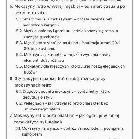
Mokasyny retro w wersji męskiej – od smart casualu po
pełen retro vibe
Smart casual z mokasynami – prosta recepta bez
modowego żargonu
Męskie loafersy i garnitur – gdzie kończy się retro, a
zaczyna przebranie
Męski „retro vibe” na co dzień – inspiracja latami 70. i
80. bez kostiumu
Mokasyny i skarpetki w męskim wydaniu – mały
element, duża różnica
Mokasyny dla mężczyzn, którzy „nie noszą eleganckich
butów”
Stylizacyjne niuanse, które robią różnicę przy
mokasynach retro
Długość spodni a mokasyny – centymetry, które
decydują o stylu
Pielęgnacja – jak utrzymać retro charakter bez
„muzealnego” efektu
Mokasyny retro poza miastem – jak ograć je w mniej
oczywistych sytuacjach
Mokasyny na wyjazd – podróż samochodem, pociągiem,
samolotem