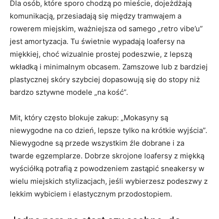
Dla osób, które sporo chodzą po mieście, dojeżdżają
komunikacją, przesiadają się między tramwajem a
rowerem miejskim, ważniejsza od samego „retro vibe’u”
jest amortyzacja. Tu świetnie wypadają loafersy na
miękkiej, choć wizualnie prostej podeszwie, z lepszą
wkładką i minimalnym obcasem. Zamszowe lub z bardziej
plastycznej skóry szybciej dopasowują się do stopy niż
bardzo sztywne modele „na kość”.
Mit, który często blokuje zakup: „Mokasyny są
niewygodne na co dzień, lepsze tylko na krótkie wyjścia”.
Niewygodne są przede wszystkim źle dobrane i za
twarde egzemplarze. Dobrze skrojone loafersy z miękką
wyściółką potrafią z powodzeniem zastąpić sneakersy w
wielu miejskich stylizacjach, jeśli wybierzesz podeszwy z
lekkim wybiciem i elastycznym przodostopiem.