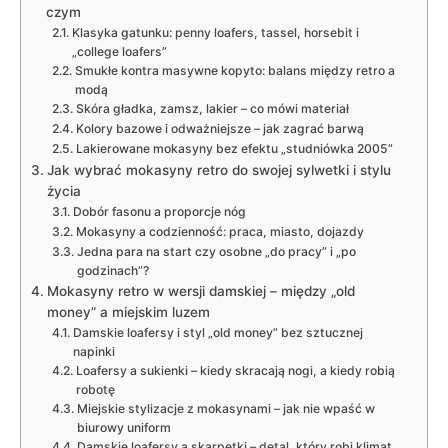
czym
Klasyka gatunku: penny loafers, tassel, horsebit i
„college loafers”
Smukłe kontra masywne kopyto: balans między retro a
modą
Skóra gładka, zamsz, lakier – co mówi materiał
Kolory bazowe i odważniejsze – jak zagrać barwą
Lakierowane mokasyny bez efektu „studniówka 2005”
Jak wybrać mokasyny retro do swojej sylwetki i stylu
życia
Dobór fasonu a proporcje nóg
Mokasyny a codzienność: praca, miasto, dojazdy
Jedna para na start czy osobne „do pracy” i „po
godzinach”?
Mokasyny retro w wersji damskiej – między „old
money” a miejskim luzem
Damskie loafersy i styl „old money” bez sztucznej
napinki
Loafersy a sukienki – kiedy skracają nogi, a kiedy robią
robotę
Miejskie stylizacje z mokasynami – jak nie wpaść w
biurowy uniform
Damskie loafersy a skarpetki – detal, który robi klimat