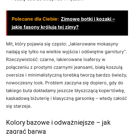
Polecane dla Ciebie:
Zimowe botki i kozaki –
jakie fasony królują tej zimy?
Mit, który pojawia się często: „lakierowane mokasyny
nadają się tylko na wielkie wyjścia i odświętne garnitury”.
Rzeczywistość: czarne, lakierowane loafersy w
połączeniu z prostymi czarnymi jeansami, białą koszulą
oversize i minimalistyczną torebką tworzą bardzo świeży,
nowoczesny look. Problem zaczyna się dopiero, gdy do
takiego buta dokładamy jeszcze błyszczącą kopertówkę,
kaskadową biżuterię i klasyczną garsonkę – wtedy całość
się starzeje.
Kolory bazowe i odważniejsze – jak
zagrać barwą