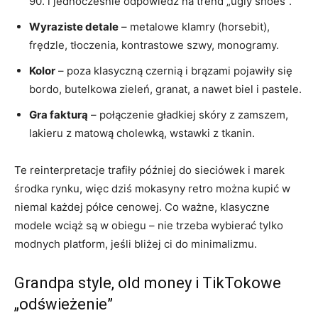
90. i jednocześnie odpowiedź na trend „ugly shoes”.
Wyraziste detale
– metalowe klamry (horsebit),
frędzle, tłoczenia, kontrastowe szwy, monogramy.
Kolor
– poza klasyczną czernią i brązami pojawiły się
bordo, butelkowa zieleń, granat, a nawet biel i pastele.
Gra fakturą
– połączenie gładkiej skóry z zamszem,
lakieru z matową cholewką, wstawki z tkanin.
Te reinterpretacje trafiły później do sieciówek i marek
środka rynku, więc dziś mokasyny retro można kupić w
niemal każdej półce cenowej. Co ważne, klasyczne
modele wciąż są w obiegu – nie trzeba wybierać tylko
modnych platform, jeśli bliżej ci do minimalizmu.
Grandpa style, old money i TikTokowe
„odświeżenie”