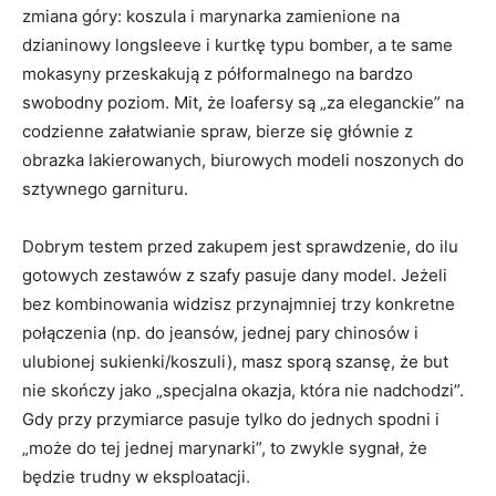
zmiana góry: koszula i marynarka zamienione na
dzianinowy longsleeve i kurtkę typu bomber, a te same
mokasyny przeskakują z półformalnego na bardzo
swobodny poziom. Mit, że loafersy są „za eleganckie” na
codzienne załatwianie spraw, bierze się głównie z
obrazka lakierowanych, biurowych modeli noszonych do
sztywnego garnituru.
Dobrym testem przed zakupem jest sprawdzenie, do ilu
gotowych zestawów z szafy pasuje dany model. Jeżeli
bez kombinowania widzisz przynajmniej trzy konkretne
połączenia (np. do jeansów, jednej pary chinosów i
ulubionej sukienki/koszuli), masz sporą szansę, że but
nie skończy jako „specjalna okazja, która nie nadchodzi”.
Gdy przy przymiarce pasuje tylko do jednych spodni i
„może do tej jednej marynarki”, to zwykle sygnał, że
będzie trudny w eksploatacji.