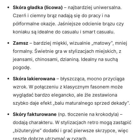
Skóra gładka (licowa)
– najbardziej uniwersalna.
Czerń i ciemny brąz nadają się do pracy i na
półformalne okazje. Jaśniejsze odcienie brązu czy
koniaku są idealne do casualu i smart casualu.
Zamsz
– bardziej miękki, wizualnie „matowy”, mniej
formalny. Świetnie gra w stylizacjach miejskich, z
jeansami, chinosami, dzianiną. Idealny na suchą
pogodę.
Skóra lakierowana
– błyszcząca, mocno przyciąga
wzrok. W połączeniu z klasycznym fasonem może
wyglądać bardzo elegancko, ale źle zestawiona
szybko daje efekt „balu maturalnego sprzed dekady”.
Skóry fakturowane
(np. tłoczenie na krokodyla) –
dodają charakteru. W stylizacjach retro mogą zastąpić
„biżuteryjne” dodatki i grać pierwsze skrzypce, więc
resztę dobrze utrzymać w ryzach.