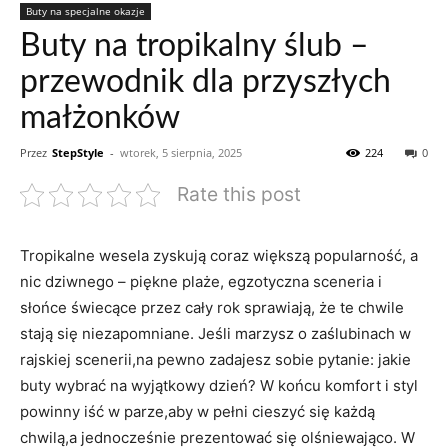
Buty na specjalne okazje
Buty na tropikalny ślub –
przewodnik dla przyszłych
małżonków
Przez
StepStyle
-
wtorek, 5 sierpnia, 2025
224
0
Rate this post
Tropikalne wesela zyskują coraz większą popularność, a
nic dziwnego – piękne plaże, egzotyczna sceneria i
słońce świecące przez cały rok sprawiają, że te chwile
stają się niezapomniane. Jeśli marzysz o zaślubinach w
rajskiej scenerii,na pewno zadajesz sobie pytanie: jakie
buty wybrać na wyjątkowy dzień? W końcu komfort i styl
powinny iść w parze,aby w pełni cieszyć się każdą
chwilą,a jednocześnie prezentować się olśniewająco. W