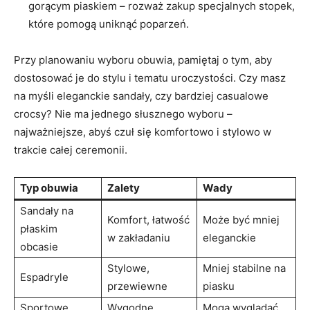
gorącym piaskiem – rozważ zakup specjalnych stopek,
które pomogą uniknąć poparzeń.
Przy planowaniu wyboru obuwia, pamiętaj o tym, aby
dostosować je do stylu i tematu uroczystości. Czy masz
na myśli eleganckie sandały, czy bardziej casualowe
crocsy? Nie ma jednego słusznego wyboru –
najważniejsze, abyś czuł się komfortowo i stylowo w
trakcie całej ceremonii.
Typ obuwia
Zalety
Wady
Sandały na
Komfort, łatwość
Może być mniej
płaskim
w zakładaniu
eleganckie
obcasie
Stylowe,
Mniej stabilne na
Espadryle
przewiewne
piasku
Sportowe
Wygodne,
Mogą wyglądać