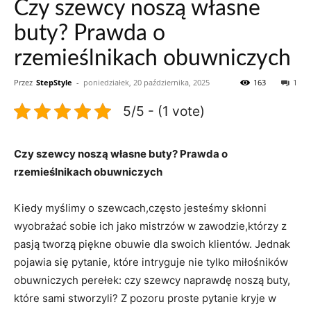
Czy szewcy noszą własne
buty? Prawda o
rzemieślnikach obuwniczych
Przez
StepStyle
-
poniedziałek, 20 października, 2025
163
1
5/5 - (1 vote)
Czy szewcy noszą własne buty? Prawda o
rzemieślnikach obuwniczych
Kiedy myślimy o szewcach,często jesteśmy skłonni
wyobrażać sobie ich jako mistrzów w zawodzie,którzy z
pasją tworzą piękne obuwie dla swoich klientów. Jednak
pojawia się pytanie, które intryguje nie tylko miłośników
obuwniczych perełek: czy szewcy naprawdę noszą buty,
które sami stworzyli? Z pozoru proste pytanie kryje w