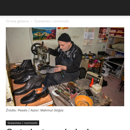
Strona główna
Szewstwo i rzemiosło
Źródło: Pexels | Autor: Mahmut Göğüs
Szewstwo i rzemiosło