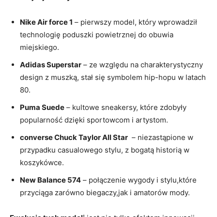
Nike Air ‌force 1
– pierwszy⁣ model, który‍ wprowadził
technologię poduszki powietrznej ​do obuwia
miejskiego.
Adidas Superstar
– ze względu na⁢ charakterystyczny​
design‍ z muszką, stał się symbolem hip-hopu⁢ w ⁤latach
‍80.
Puma Suede
– ⁣kultowe sneakersy, które zdobyły
⁢popularność dzięki sportowcom i artystom.
converse Chuck Taylor All ⁣Star
⁣ – niezastąpione ⁢w
przypadku casualowego⁢ stylu, z bogatą historią w
koszykówce.
New Balance 574
–⁣ połączenie⁤ wygody i stylu,które⁤
przyciąga⁣ zarówno biegaczy,jak i‌ amatorów mody.