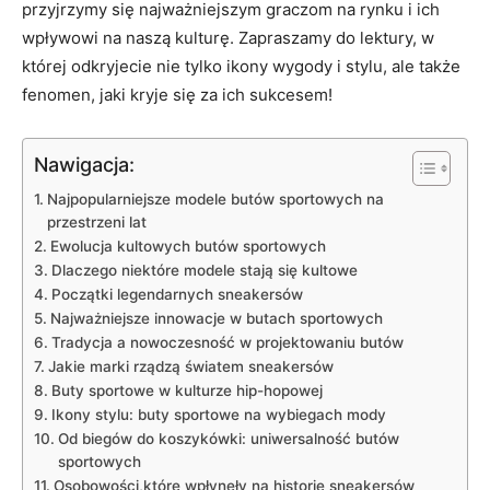
przyjrzymy się najważniejszym ​graczom na rynku i ich
wpływowi na⁤ naszą kulturę.‌ Zapraszamy do lektury, ⁣w
której odkryjecie ​nie tylko ikony wygody i stylu, ale także
fenomen, jaki ​kryje ‌się za ich ​sukcesem!
Nawigacja:
Najpopularniejsze modele butów sportowych‌ na
przestrzeni lat
Ewolucja kultowych butów sportowych
Dlaczego niektóre modele stają ‍się kultowe
Początki legendarnych sneakersów
Najważniejsze innowacje ‍w butach sportowych
Tradycja a nowoczesność‌ w projektowaniu butów
Jakie marki⁤ rządzą światem sneakersów
Buty sportowe‍ w ‍kulturze hip-hopowej
Ikony stylu:⁣ buty sportowe‍ na⁢ wybiegach mody
Od biegów ‍do ‌koszykówki: ‌uniwersalność butów ​
sportowych
Osobowości,które wpłynęły na historię⁤ sneakersów