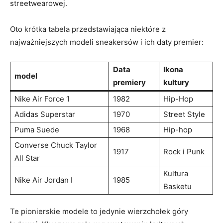
streetwearowej.
Oto krótka tabela przedstawiająca niektóre z
najważniejszych modeli sneakersów i ⁤ich‍ daty premier:
Data
Ikona
model
premiery
‌kultury
Nike Air Force ⁣1
1982
Hip-Hop
Adidas‍ Superstar
1970
Street Style
Puma Suede
1968
Hip-hop
Converse Chuck Taylor
1917
Rock ‌i Punk
All‌ Star
Kultura
Nike Air ⁢Jordan I
1985
Basketu
Te pionierskie modele to jedynie wierzchołek góry