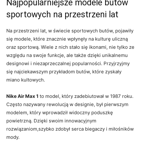
Najpopularniejsze modele butów
sportowych‌ na przestrzeni lat
Na przestrzeni lat, w świecie sportowych butów, ⁢pojawiły
się ⁤modele, które znacznie wpłynęły na kulturę uliczną
oraz ‌sportową. Wiele z nich stało się⁤ ikonami, nie tylko ​ze
względu na swoje ⁤funkcje, ale także dzięki ⁣unikalnemu
designowi‌ i niezaprzeczalnej popularności. Przyjrzyjmy
się ​najciekawszym ​przykładom‍ butów,‍ które ⁣zyskały
miano kultowych.
Nike ⁣Air Max 1
‌to model, ​który zadebiutował w⁤ 1987 ⁣roku.
Często nazywany rewolucją w designie, był pierwszym
modelem, który wprowadził widoczny ⁣poduszkę
powietrzną. Dzięki‌ swoim ‌innowacyjnym
rozwiązaniom,szybko zdobył serca biegaczy i miłośników
mody.