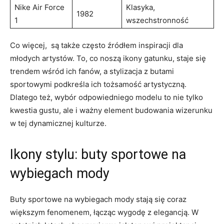
Nike Air ⁣Force
Klasyka,
1982
1
wszechstronność
Co ​więcej, ⁢ są także ​często źródłem inspiracji‌ dla⁣
młodych artystów. To, co​ noszą ikony gatunku, staje się
trendem wśród ich fanów, ​a ​stylizacja z butami⁢
sportowymi podkreśla ⁤ich⁢ tożsamość artystyczną.
Dlatego też, wybór⁣ odpowiedniego modelu ⁤to‌ nie tylko‌
kwestia gustu, ale ⁤i⁢ ważny​ element budowania​ wizerunku
​w ​tej‌ dynamicznej kulturze.
Ikony stylu:⁣ buty sportowe‍ na⁢
wybiegach mody
Buty ⁢sportowe ‌na wybiegach ‍mody stają się​ coraz
większym fenomenem,​ łącząc wygodę z elegancją. W