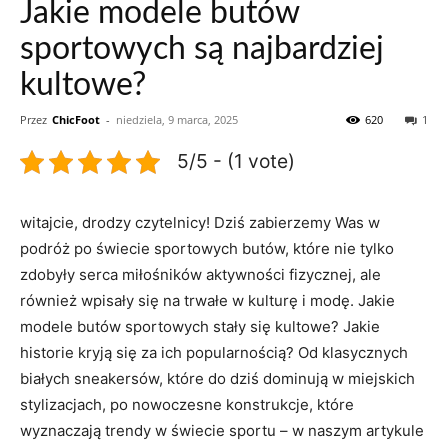
Jakie modele butów
sportowych są najbardziej
kultowe?
Przez
ChicFoot
-
niedziela, 9 marca, 2025
620
1
5/5 - (1 vote)
witajcie, drodzy ⁤czytelnicy! Dziś ⁤zabierzemy ​Was w
podróż ⁣po świecie sportowych butów, które ⁤nie tylko
zdobyły serca miłośników aktywności ⁢fizycznej, ⁣ale
również wpisały się⁣ na trwałe w kulturę i‍ modę. Jakie
modele butów sportowych stały się kultowe? Jakie
historie kryją się ⁤za​ ich popularnością? Od klasycznych
białych ⁢sneakersów, które ⁢do dziś‍ dominują w miejskich
stylizacjach, po ‍nowoczesne konstrukcje, ⁢które
⁤wyznaczają trendy w​ świecie sportu – ‌w ⁤naszym⁢ artykule