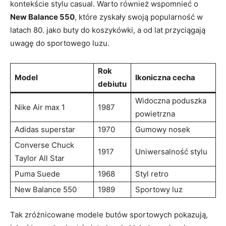
kontekście stylu casual. Warto również‍ wspomnieć ⁢o
New Balance 550
, ​które⁢ zyskały ⁣swoją ⁤popularność w ​
latach 80. jako buty⁣ do koszykówki, a ⁣od⁤ lat ‌przyciągają
⁢uwagę do sportowego ⁢luzu.
Rok​
Model
Ikoniczna cecha
debiutu
Widoczna ⁢poduszka
Nike⁢ Air max 1
1987
powietrzna
Adidas⁤ superstar
1970
Gumowy nosek
Converse⁤ Chuck
1917
Uniwersalność stylu
Taylor All Star
Puma Suede
1968
Styl ‍retro
New Balance 550
1989
Sportowy‌ luz
Tak zróżnicowane modele ⁤butów ⁣sportowych ‍pokazują,