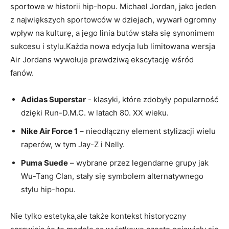
sportowe‍ w historii hip-hopu. Michael Jordan, ​jako‍ jeden
z największych sportowców w dziejach, wywarł ogromny​
wpływ na ⁣kulturę,⁤ a jego linia​ butów stała się synonimem​
sukcesu i stylu.Każda⁢ nowa edycja lub limitowana wersja
⁤Air Jordans wywołuje prawdziwą ekscytację wśród⁢
fanów.
Adidas Superstar
-⁢ klasyki, które ​zdobyły⁣ popularność‍
dzięki Run-D.M.C. w⁣ latach 80. XX⁢ wieku.
Nike Air Force 1
– ‌nieodłączny⁢ element stylizacji wielu ​
raperów, w tym Jay-Z i Nelly.
Puma Suede
– wybrane​ przez legendarne grupy‍ jak
Wu-Tang Clan,⁢ stały się ⁣symbolem ​alternatywnego⁣
stylu hip-hopu.
Nie tylko ⁢estetyka,ale⁣ także kontekst historyczny