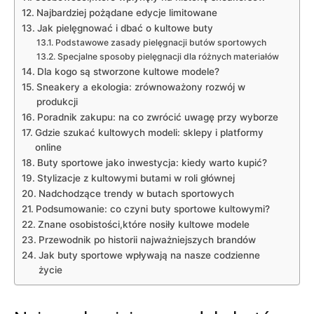
Najbardziej pożądane edycje ‍limitowane
Jak pielęgnować i ‍dbać o kultowe buty
Podstawowe‌ zasady pielęgnacji butów ⁢sportowych
Specjalne sposoby pielęgnacji ‌dla ⁣różnych ⁣materiałów
Dla kogo są stworzone kultowe modele?
Sneakery a ekologia: zrównoważony⁢ rozwój w
produkcji
Poradnik ‍zakupu:⁢ na co zwrócić uwagę przy wyborze
Gdzie​ szukać kultowych ⁢modeli: sklepy ⁣i⁣ platformy
online
Buty‍ sportowe jako‍ inwestycja: ⁢kiedy warto kupić?
Stylizacje z kultowymi butami w roli głównej
Nadchodzące⁣ trendy w butach‍ sportowych
Podsumowanie: co czyni⁢ buty sportowe kultowymi?
Znane ​osobistości,które nosiły kultowe modele
Przewodnik po historii najważniejszych brandów
Jak buty ⁤sportowe ‌wpływają ⁣na nasze⁤ codzienne
⁢życie