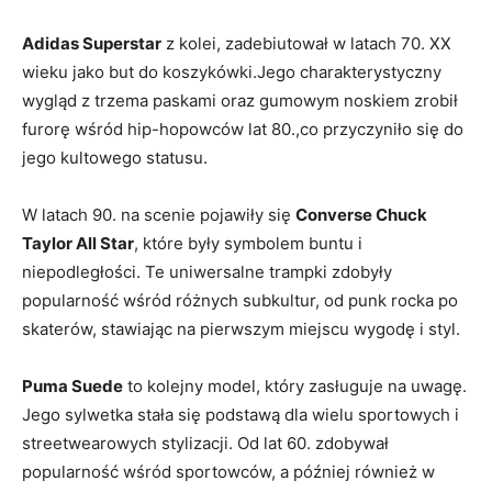
Adidas Superstar
z kolei, zadebiutował w latach 70. XX‍
wieku jako but do ‍koszykówki.Jego charakterystyczny‍
wygląd z trzema paskami oraz⁤ gumowym noskiem‌ zrobił
furorę wśród‌ hip-hopowców​ lat 80.,co ⁤przyczyniło się do
jego ‍kultowego ‍statusu.
W latach 90. na ⁤scenie⁤ pojawiły się
Converse Chuck
Taylor All Star
, które były‍ symbolem buntu ​i
niepodległości. Te uniwersalne trampki zdobyły
popularność wśród różnych subkultur, od punk rocka‍ po
skaterów, stawiając na pierwszym​ miejscu wygodę i styl.
Puma⁣ Suede
to kolejny‍ model, który zasługuje na⁤ uwagę.
Jego ⁤sylwetka ‌stała się podstawą ⁢dla wielu sportowych i⁤
streetwearowych stylizacji. Od lat‌ 60. zdobywał
popularność wśród sportowców, a​ później również w