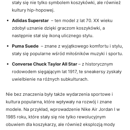
stały​ się nie tylko​ symbolem​ koszykówki, ale również
⁣kultury hip-hopowej.
Adidas Superstar
⁤ – ten‌ model z ⁢lat‍ 70.⁤ XX ‍wieku
zdobył uznanie dzięki ‍graczom koszykówki, a
⁢następnie‌ stał się ikoną ulicznego stylu.
Puma Suede
⁤ – znane ⁤z wyjątkowego‍ komfortu i ‌stylu,
stały⁢ się popularne wśród miłośników muzyki ⁢i sportu.
Converse Chuck⁢ Taylor All⁤ Star
– z ⁢historycznym‍
rodowodem⁣ sięgającym lat 1917, te ⁤sneakersy zyskały
uwielbienie ⁣na różnych ⁤subkulturach.
Nie bez znaczenia były⁣ także⁢ wydarzenia sportowe i
kultura popularna, które wpływały na ‍rozwój i znane⁣
modele. Na przykład, wprowadzenie Nike Air ‌Jordan‌ I w
‌1985 roku, które⁤ stały się ‌nie tylko rewolucyjnym
obuwiem dla‌ koszykarzy, ale również eksplozją mody