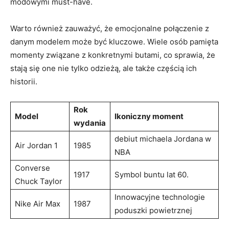
modowymi must-have.
Warto również zauważyć, że emocjonalne połączenie ‍z⁤
danym modelem ⁣może ⁣być kluczowe. Wiele osób pamięta
momenty⁢ związane z konkretnymi butami, co sprawia, że‍
stają się ​one ⁤nie tylko odzieżą, ⁣ale także częścią ich
historii.
Rok
Model
Ikoniczny moment
wydania
debiut ⁢michaela‌ Jordana ⁢w
Air Jordan 1
1985
NBA
Converse
1917
Symbol buntu lat⁣ 60.
Chuck‌ Taylor
Innowacyjne technologie
Nike ⁣Air ‌Max
1987
poduszki ⁣powietrznej