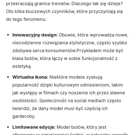
⁢przekraczają ⁣granice⁤ trendów. Dlaczego tak się dzieje?
Oto kilka ‍kluczowych czynników,⁤ które przyczyniają się
do ⁢tego fenomenu:
Innowacyjny design:
Obuwie, które ⁣wprowadza ⁤nowe,
niecodzienne rozwiązania stylistyczne, często szybko
zdobywa serca​ konsumentów.Przykładem może być
⁣klasa butów, ‌która łączy w sobie funkcjonalność z
estetyką.
Wirtualna ikona:
‌Niektóre modele zyskują
popularność dzięki‍ kulturowym odniesieniom, takim
jak występy w‍ filmach czy noszenie ich⁢ przez⁢ sławne⁤
osobistości. Społeczność ⁣na ⁢social ‍mediach często
twierdzi, że⁤ dany model‍ musi być częścią ich
⁢garderoby.
Limitowane edycje:
Model butów, który jest
oferowany w ograniczonej liczbie, w ⁤naturalny ​sposób