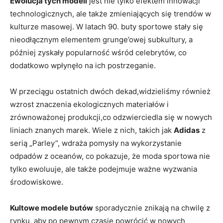
Ewolucja tych modeli
jest nie tylko efektem innowacji
technologicznych,‌ ale ​także zmieniających się⁢ trendów⁤ w
‍kulturze masowej.‌ W latach 90. buty sportowe stały⁤ się
⁢nieodłącznym elementem grunge’owej subkultury, a‌
później zyskały popularność wśród celebrytów, co‍
dodatkowo wpłynęło ⁤na​ ich‌ postrzeganie.
W przeciągu ostatnich dwóch dekad,widzieliśmy również
wzrost znaczenia ekologicznych materiałów ​i
‌zrównoważonej produkcji,co‌ odzwierciedla się w nowych
liniach znanych ​marek. Wiele⁤ z nich, takich ⁤jak​
Adidas
z⁤
serią „Parley”,⁤ wdraża pomysły⁣ na ⁤wykorzystanie
odpadów‌ z oceanów, ‌co pokazuje, że moda‍ sportowa nie
tylko ⁤ewoluuje,⁢ ale także podejmuje ważne ‌wyzwania
‌środowiskowe.
Kultowe modele butów
sporadycznie⁢ znikają na chwilę z​
rynku, aby po pewnym czasie powrócić⁣ w nowych​