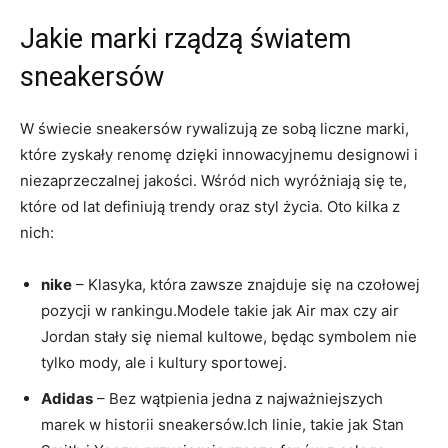
Jakie marki⁤ rządzą światem
sneakersów
W⁤ świecie sneakersów rywalizują ⁤ze sobą liczne⁤ marki,
które zyskały renomę dzięki ⁣innowacyjnemu ⁤designowi i
niezaprzeczalnej⁤ jakości.⁤ Wśród nich wyróżniają‍ się te,
które‌ od ‍lat definiują trendy ⁢oraz⁢ styl życia. ​Oto kilka z ​
nich:
nike
– Klasyka, która zawsze znajduje się ‍na czołowej
pozycji w rankingu.Modele takie jak⁢ Air ‍max ‍czy air
Jordan stały⁣ się niemal kultowe, będąc symbolem nie
tylko mody, ale i kultury‍ sportowej.
Adidas
– Bez ⁤wątpienia jedna z najważniejszych
‍marek w historii‍ sneakersów.Ich ​linie, ​takie‌ jak Stan‍