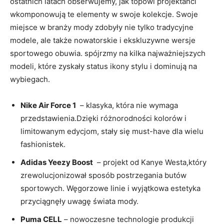
⁢ostatnich ‍latach obserwujemy,‍ jak topowi projektanci
wkomponowują te elementy ⁤w‍ swoje⁢ kolekcje. Swoje
miejsce w branży‍ mody zdobyły ⁤nie tylko tradycyjne
modele, ale ⁢także nowatorskie i ekskluzywne ⁤wersje
sportowego obuwia. spójrzmy na kilka najważniejszych
modeli, które zyskały status ⁤ikony stylu i dominują na
wybiegach.
Nike Air Force ‍1
⁢ – klasyka,⁤ która nie ⁢wymaga
przedstawienia.Dzięki różnorodności⁢ kolorów i
⁢limitowanym edycjom, ‍stały się must-have ​dla ​wielu
fashionistek.
Adidas Yeezy Boost
‍ – projekt od Kanye Westa,który
zrewolucjonizował sposób postrzegania butów
⁣sportowych.​ Węgorzowe⁤ linie i wyjątkowa ⁤estetyka⁤
przyciągnęły⁢ uwagę świata mody.
Puma CELL
–⁤ nowoczesne technologie produkcji