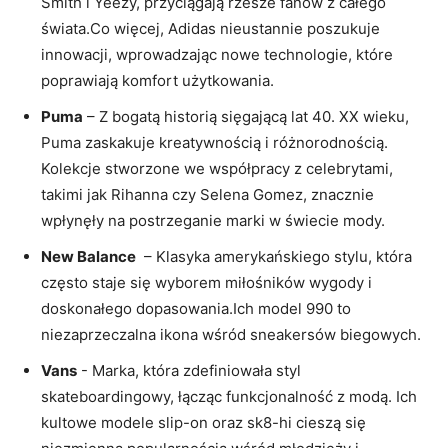
Smith⁤ i Yeezy, przyciągają rzesze fanów z całego
‌świata.Co więcej,‍ Adidas ‌nieustannie poszukuje ​
innowacji, wprowadzając nowe technologie, które
poprawiają ⁣komfort użytkowania.
Puma
– Z bogatą historią sięgającą lat⁢ 40.‌ XX‍ wieku,⁢
Puma ⁣zaskakuje​ kreatywnością i różnorodnością.
‌Kolekcje stworzone we współpracy ⁣z celebrytami,⁤
takimi jak Rihanna czy Selena Gomez, znacznie
wpłynęły na postrzeganie ‍marki w świecie mody.
New Balance
⁣ – Klasyka‌ amerykańskiego​ stylu, która
często staje​ się wyborem miłośników ⁣wygody i
doskonałego⁣ dopasowania.Ich⁣ model 990 to
niezaprzeczalna ikona wśród sneakersów biegowych.
Vans
⁣-⁣ Marka, która zdefiniowała styl
skateboardingowy,⁣ łącząc ​funkcjonalność z‍ modą. Ich
‍kultowe ‍modele ⁢slip-on oraz sk8-hi‍ cieszą się