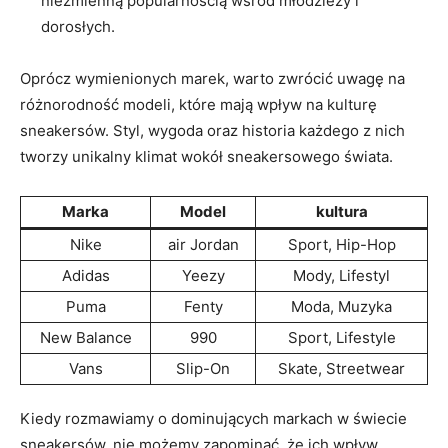
⁣niezmienną popularnością ​wśród młodzieży i
dorosłych.
Oprócz wymienionych marek,⁤ warto zwrócić ‌uwagę na
⁤różnorodność modeli, które mają⁤ wpływ na kulturę
sneakersów. Styl,‍ wygoda oraz historia każdego⁣ z ⁣nich‍
tworzy ⁤unikalny klimat ‍wokół ⁤sneakersowego świata.
Marka
Model
kultura
Nike
air Jordan
Sport, ‍Hip-Hop
Adidas
Yeezy
Mody, Lifestyl
Puma
Fenty
Moda, Muzyka
New‌ Balance
990
Sport, Lifestyle
Vans
Slip-On
Skate, Streetwear
Kiedy rozmawiamy ⁣o dominujących ⁢markach w​ świecie
sneakersów, nie​ możemy zapominać, że ich⁤ wpływ