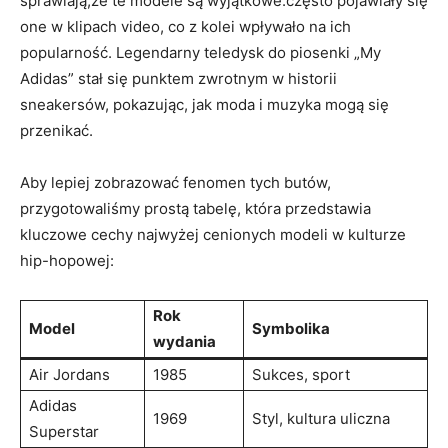
sprawiają,że te modele są wyjątkowe.często pojawiały ⁣się
one w klipach video,⁤ co ⁢z kolei wpływało na ⁤ich​
popularność.⁤ Legendarny teledysk do piosenki „My
Adidas” ‍stał się⁢ punktem zwrotnym⁢ w historii ​
sneakersów, pokazując, jak moda‍ i ⁣muzyka mogą⁤ się
przenikać.
Aby ‌lepiej zobrazować fenomen ⁤tych⁤ butów,
przygotowaliśmy prostą⁣ tabelę, która przedstawia
kluczowe cechy⁣ najwyżej cenionych modeli w kulturze ​
hip-hopowej:
Rok⁤
Model
Symbolika
wydania
Air⁤ Jordans
1985
Sukces, sport
Adidas
1969
Styl, kultura uliczna
Superstar