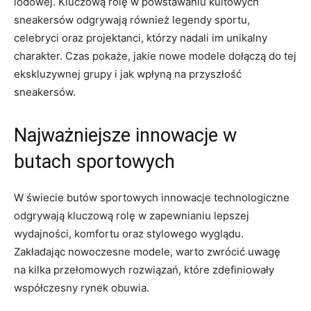
lodowej. ⁢Kluczową rolę w ⁤powstawaniu‍ kultowych
⁢sneakersów‍ odgrywają​ również ​legendy sportu,
celebryci​ oraz projektanci, którzy nadali im unikalny
charakter. Czas pokaże,‍ jakie nowe modele dołączą do tej
ekskluzywnej grupy i jak ​wpłyną na przyszłość
sneakersów.
Najważniejsze innowacje ‍w
butach sportowych
W świecie ⁤butów sportowych ⁣innowacje⁣ technologiczne
odgrywają kluczową rolę w zapewnianiu lepszej
wydajności, komfortu⁢ oraz ⁣stylowego wyglądu.
‍Zakładając⁢ nowoczesne modele,⁤ warto zwrócić uwagę
na kilka ‌przełomowych rozwiązań, ​które zdefiniowały
⁢współczesny⁢ rynek obuwia.