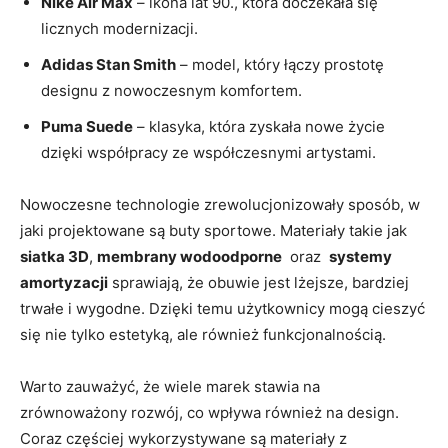
Nike Air Max
– ikona lat 90., która doczekała‌ się
licznych modernizacji.
Adidas⁢ Stan Smith
– model, który łączy prostotę‌
designu z nowoczesnym komfortem.
Puma Suede
– klasyka, która ⁤zyskała nowe‍ życie
dzięki‍ współpracy ze współczesnymi ⁢artystami.
Nowoczesne technologie ‌zrewolucjonizowały sposób, w
‌jaki​ projektowane są ​buty sportowe.​ Materiały takie jak ⁣
siatka 3D
,
membrany wodoodporne
​ oraz ‌
systemy
amortyzacji
sprawiają, że obuwie⁢ jest lżejsze, bardziej
trwałe⁤ i wygodne. Dzięki​ temu ​użytkownicy mogą ‌cieszyć
się nie ⁢tylko estetyką, ale również funkcjonalnością.
Warto zauważyć, że wiele marek‌ stawia na
zrównoważony​ rozwój,‌ co wpływa również na design.‌
Coraz częściej wykorzystywane ⁤są materiały z