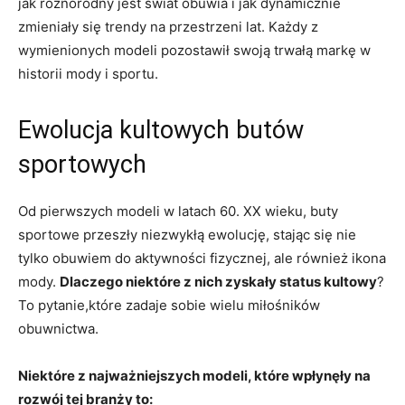
jak⁤ różnorodny ⁢jest świat‍ obuwia ‍i ⁢jak dynamicznie
zmieniały się‍ trendy na przestrzeni lat. Każdy z‌
wymienionych‍ modeli ​pozostawił⁢ swoją⁢ trwałą markę w
historii⁤ mody⁣ i sportu.
Ewolucja kultowych butów
sportowych
Od ​pierwszych‍ modeli w latach⁣ 60.‌ XX ⁣wieku, buty
sportowe przeszły⁢ niezwykłą ⁢ewolucję, stając się nie
tylko ⁣obuwiem do aktywności fizycznej,‍ ale również ikona⁤
mody.⁣
Dlaczego ⁣niektóre z nich zyskały status kultowy
?
To pytanie,które zadaje sobie‍ wielu miłośników
obuwnictwa.
Niektóre z najważniejszych modeli, które​ wpłynęły na
rozwój​ tej branży to: