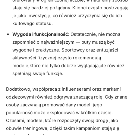
⁣staje ⁤się bardziej ⁣pożądany.‍ Klienci często postrzegają
‍je ‍jako inwestycję, co również przyczynia się do ich
⁣kultowego​ statusu.
Wygoda i funkcjonalność:
⁣Ostatecznie, nie‍ można
zapomnieć o najważniejszym — buty muszą być
wygodne⁢ i ⁤praktyczne. Sportowcy oraz entuzjaści
aktywności fizycznej ⁣często ‌rekomendują
modele,które nie ‌tylko ⁤dobrze wyglądają,ale ⁤również
⁢spełniają swoje ‌funkcje.
Dodatkowo, ⁢współpraca z influenserami‍ oraz ⁤markami
⁣odzieżowymi⁢ również​ odgrywa znaczącą rolę. Gdy znane
osoby zaczynają⁢ promować dany model, jego⁤
popularność ⁤może eksplodować⁣ w krótkim czasie.
Czasami, modele, które rozpoczęły⁤ swoją drogę jako⁢
obuwie treningowe, dzięki takim ⁣kampaniom stają się