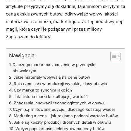
artykule ‌przyjrzymy się dokładniej tajemnicom skrytym ⁤za
ceną ‌ekskluzywnych ​butów, odkrywając wpływ⁣ jakości⁣
materiałów, rzemiosła,⁢ marketingu oraz tej nieuchwytnej
magii, która‍ czyni je pożądanymi‍ przez miliony.
⁣Zapraszam do lektury!
Nawigacja:
Dlaczego​ marka​ ma znaczenie ‌w przemyśle
obuwniczym
Jakie​ materiały⁤ wpływają ⁣na⁢ cenę butów
Rola rzemiosła w produkcji wysokiej klasy obuwia
Czy marka ⁤to synonim jakości?
Jak historia marki kształtuje jej wartość
Znaczenie innowacji technologicznych w obuwiu
Czym są limitowane edycje ⁢i dlaczego kosztują ‍więcej
Marketing‌ a cena ​- ​jak ⁣reklama⁣ podnosi wartość butów
Jakie⁤ są ⁢koszty produkcji drobnych detali w obuwiu
Wpływ ‍popularności ⁣celebrytów⁣ na ceny ⁤butów