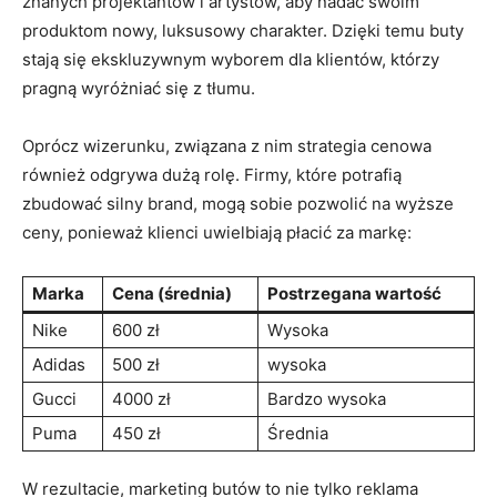
znanych projektantów i artystów, aby nadać swoim
produktom‍ nowy, luksusowy charakter. Dzięki temu ​buty
stają‍ się ekskluzywnym ⁢wyborem dla klientów, którzy
‌pragną⁤ wyróżniać się z ‌tłumu.
Oprócz wizerunku, związana z ⁣nim strategia cenowa
⁤również ⁣odgrywa​ dużą rolę. Firmy,⁤ które potrafią
zbudować silny brand,​ mogą sobie pozwolić na wyższe
ceny, ponieważ‌ klienci uwielbiają ⁢płacić ⁣za ‌markę:
Marka
Cena (średnia)
Postrzegana wartość
Nike
600 zł
Wysoka
Adidas
500 zł
wysoka
Gucci
4000 ​zł
Bardzo wysoka
Puma
450 zł
Średnia
W rezultacie, ​marketing ‍butów ​to⁤ nie tylko reklama​