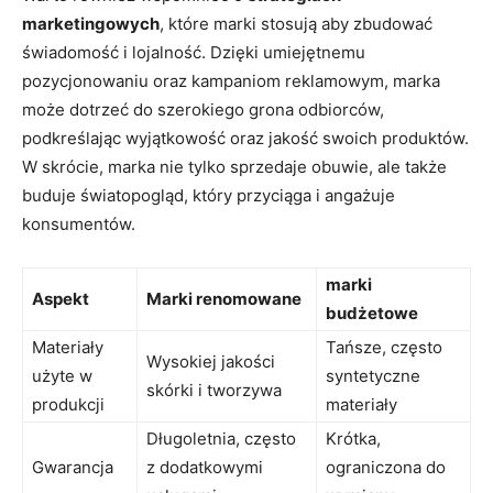
marketingowych
, które ⁣marki stosują⁣ aby‍ zbudować ​
świadomość i lojalność.‌ Dzięki‍ umiejętnemu
pozycjonowaniu oraz kampaniom reklamowym, marka​
może ⁤dotrzeć‍ do szerokiego grona odbiorców,
podkreślając wyjątkowość⁢ oraz jakość swoich‌ produktów.
W skrócie, ⁤marka nie tylko sprzedaje ‌obuwie,‍ ale‍ także
‍buduje‌ światopogląd, ⁢który przyciąga i angażuje
konsumentów.
marki
Aspekt
Marki renomowane
⁤budżetowe
Materiały‍
Tańsze, często
Wysokiej jakości
użyte⁣ w
syntetyczne
skórki i ⁢tworzywa
‍produkcji
materiały
Długoletnia, często
Krótka,
Gwarancja
z⁣ dodatkowymi
ograniczona do