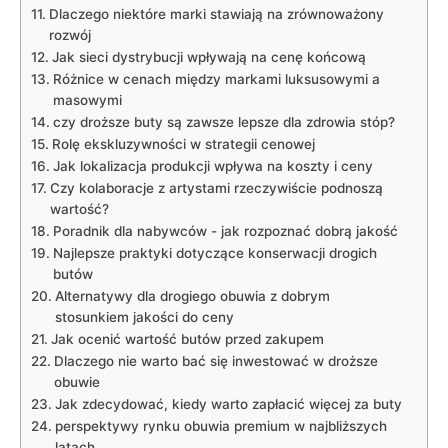
Dlaczego⁢ niektóre marki stawiają ⁢na zrównoważony​
rozwój
Jak sieci dystrybucji wpływają na ⁢cenę ​końcową
Różnice⁣ w ⁢cenach między ⁢markami luksusowymi a
masowymi
czy ​droższe buty są⁤ zawsze lepsze ‍dla zdrowia stóp?
Rolę​ ekskluzywności ⁤w strategii cenowej
Jak lokalizacja produkcji‍ wpływa na koszty i ceny
Czy kolaboracje z⁢ artystami rzeczywiście podnoszą
wartość?
Poradnik dla nabywców⁢ -‌ jak ‌rozpoznać dobrą jakość
Najlepsze praktyki ⁤dotyczące konserwacji‍ drogich
butów
Alternatywy dla​ drogiego obuwia z dobrym
stosunkiem jakości‌ do ‌ceny
Jak ocenić ‍wartość butów przed zakupem
Dlaczego nie‍ warto bać się ⁣inwestować ⁢w droższe​
obuwie
Jak zdecydować, ⁢kiedy warto⁣ zapłacić więcej​ za buty
perspektywy rynku obuwia premium ‌w najbliższych
latach