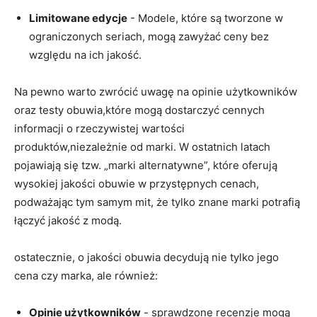
Limitowane edycje
​- Modele, które są ‌tworzone ⁣w⁣
ograniczonych ⁣seriach, mogą zawyżać ceny bez
względu na‍ ich jakość.
Na pewno warto zwrócić⁢ uwagę ‌na opinie użytkowników
oraz testy obuwia,które mogą dostarczyć cennych
‍informacji o rzeczywistej wartości
produktów,niezależnie ⁤od marki. W ostatnich⁣ latach
pojawiają się tzw. „marki alternatywne”, ​które‌ oferują
wysokiej jakości obuwie w przystępnych ⁢cenach,
⁣podważając tym samym mit, ⁢że tylko znane marki potrafią
łączyć jakość‍ z modą.
ostatecznie, ‍o⁤ jakości‌ obuwia decydują nie tylko⁤ jego‍
cena czy marka, ale ⁣również:
Opinie użytkowników
-⁢ sprawdzone recenzje mogą