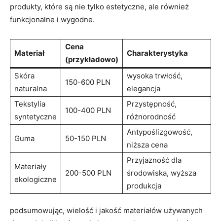
produkty, ⁤które są nie tylko estetyczne, ale również
funkcjonalne i wygodne.
Cena
Materiał
Charakterystyka
(przykładowo)
Skóra
wysoka trwłość,‌
150-600 ⁣PLN
naturalna
elegancja
Tekstylia
Przystępność,
100-400 ⁣PLN
‍syntetyczne
różnorodność
Antypoślizgowość,
Guma
50-150 PLN
niższa cena
Przyjazność ⁤dla
Materiały
200-500⁤ PLN
środowiska, wyższa
ekologiczne
produkcja
podsumowując, wielość‍ i jakość​ materiałów używanych