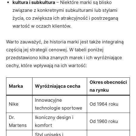
kultura i subkultura
– Niektóre marki⁢ są blisko
związane z konkretnymi ‌subkulturami lub‍ stylami⁢
życia, co zwiększa ich atrakcyjność ‌i postrzeganą
wartość w ⁢oczach klientów.
Warto zauważyć, że historia ‌marki jest także​ integralną
częścią jej​ strategii cenowej.⁣ W tabeli poniżej⁣
przedstawiono kilka znanych marek i​ ich⁣ wyróżniające
cechy, które wpływają ‍na ich wartość:
Okres obecności
Marka
Wyróżniająca cecha
na rynku
Innowacyjne
Nike
Od‌ 1964 roku
technologie⁤ sportowe
Dr.
Ikoniczny design‍ i
Od‌ 1960 roku
⁢Martens
komfort
Styl uniseks i