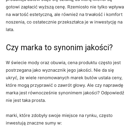
gotowi ⁢zapłacić wyższą cenę.⁢ Rzemiosło nie ⁢tylko wpływa
na wartość estetyczną, ale ​również‌ na trwałość i komfort⁢
noszenia,⁢ co ostatecznie przekształca ​je ⁢w inwestycję na
lata.
Czy marka ⁤to synonim jakości?
W świecie‍ mody​ oraz⁤ obuwia, cena produktu często jest
postrzegana‌ jako wyznacznik jego jakości.⁢ Nie da​ się
ukryć, ⁢że ​wiele⁢ renomowanych marek butów ustala ⁣ceny,
które ‍mogą przyprawić‍ o zawrót głowy. Ale czy naprawdę
marka jest równocześnie synonimem jakości? Odpowiedź
nie jest taka prosta.
marki, które​ zdobyły swoje miejsce na rynku, często
inwestują znaczne sumy w: