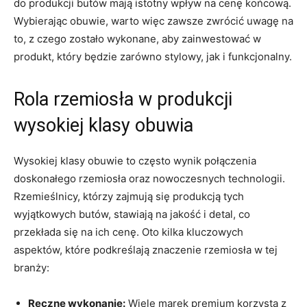
do produkcji butów mają istotny wpływ na cenę końcową.
Wybierając obuwie, warto⁤ więc ⁤zawsze zwrócić uwagę na
⁤to, z czego zostało wykonane, aby zainwestować ‍w
produkt, który będzie ⁣zarówno‌ stylowy, jak ‌i funkcjonalny.
Rola rzemiosła w produkcji
wysokiej klasy obuwia
Wysokiej​ klasy⁢ obuwie to ​często wynik połączenia⁣
doskonałego⁢ rzemiosła oraz nowoczesnych technologii.⁢
Rzemieślnicy, którzy zajmują się produkcją ⁢tych
wyjątkowych butów, stawiają ⁢na ⁣jakość i detal, ​co
⁢przekłada ‌się na‌ ich cenę. Oto kilka kluczowych
aspektów, które podkreślają znaczenie rzemiosła w tej
branży:
Ręczne wykonanie:
Wiele marek premium korzysta z