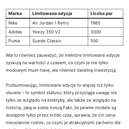
Marka
Limitowana edycja
Liczba par
Nike
Air ⁣Jordan 1 ⁣Retro
1985
Adidas
Yeezy 350‍ V2
3000
Puma
Suede Classic
500
Warto również zauważyć, że ‍niektóre⁣ limitowane⁣ edycje‌
zyskują ​na wartości⁢ z czasem, co czyni je nie ​tylko
modowym must-have, ale również⁤ świetną ‌inwestycją.
Podsumowując, limitowane edycje‍ to więcej‍ niż tylko
obuwie ⁢– to⁢ symbol statusu, który przyciąga uwagę ⁣nie
tylko ze względu na​ estetykę, ale⁤ także ze względu na
historię, jaką ​w sobie ‍noszą.Fakt, ‍że pewne modele są
dostępne tylko przez⁤ krótki ⁤czas, sprawia,‍ że ich⁢ cena
nieustannie rośnie, ⁣co czyni ⁣je atrakcyjnymi ⁢zarówno dla