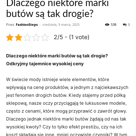
Dlaczego niektóre marki
butów są tak drogie?
Przez
FashionSteps
-
niedziela, 9 marca, 2025
538
0
2/5 - (1 vote)
Dlaczego niektóre marki butów są tak drogie?
Odkryjmy tajemnice wysokiej ‍ceny
W świecie mody istnieje wiele⁢ elementów, które‍
wpływają na cenę ​produktów,⁣ a jednym ⁤z najciekawszych‌
jest‌ fenomen drogich butów. Kiedy‍ stajemy ⁣przed półką
sklepową,⁢ nasze ⁣oczy⁤ przyciągają te‌ luksusowe modele,
często z cenami, ​które mogą przyprawić o zawrót ⁤głowy.
Dlaczego jednak niektóre marki⁢ butów żądają od nas tak
wysokiej ‌kwoty?‍ Czy to tylko ​efekt prestiżu,⁤ czy na ich
koszt składają się inne, mniej oczywiste ​czynniki?⁤ W tym