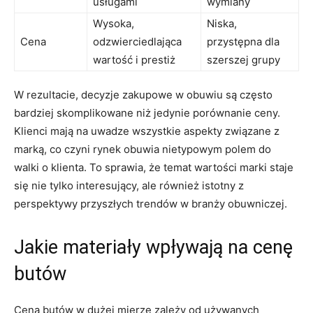
usługami
‍wymiany
Wysoka,
Niska,
Cena
odzwierciedlająca
przystępna dla
wartość i⁢ prestiż
szerszej grupy
W rezultacie, decyzje ‍zakupowe⁣ w obuwiu są‍ często
bardziej skomplikowane ​niż jedynie porównanie ceny.
Klienci mają na⁢ uwadze wszystkie aspekty związane⁤ z
‍marką, co czyni rynek ​obuwia​ nietypowym polem​ do
walki o klienta. To sprawia, że temat​ wartości marki staje
⁤się nie tylko interesujący, ale również istotny z
perspektywy przyszłych trendów w‍ branży‍ obuwniczej.
Jakie​ materiały⁤ wpływają ⁣na⁢ cenę
butów
Cena butów w⁤ dużej⁢ mierze‌ zależy od używanych