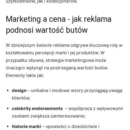
użytkowników, jak i ⁢kolekcjonerów.
Marketing‌ a cena ​- ​jak ⁣reklama⁣
podnosi wartość butów
W dzisiejszym świecie reklama‍ odgrywa kluczową ⁣rolę⁢ w
kształtowaniu percepcji marki i jej produktów. W
przypadku obuwia, strategia marketingowa może
znacząco wpłynąć na postrzeganą wartość butów.​
Elementy takie jak:
design
– unikalne i ​modowe wzory przyciągają ⁤uwagę
klientów;
celebrity ⁤endorsements
‍ – ⁣współpraca z wpływowymi
osobami zwiększa zainteresowanie;
historie marki
– opowieści o dziedzictwie i⁢