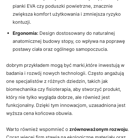
pianki EVA czy poduszki powietrzne, znacznie
zwiększa komfort ​użytkowania⁢ i zmniejsza ⁣ryzyko
⁢kontuzji.
Ergonomia:
‍Design dostosowany do ⁢naturalnej ​
anatomicznej budowy stopy, co ⁢wpływa na ‌poprawę
postawy ciała oraz ⁣ogólnego samopoczucia.
dobrym przykładem‍ mogą​ być marki,które inwestują ‍w
‍badania i⁢ rozwój nowych technologii. ⁢Często angażują
‌one specjalistów z różnych dziedzin, takich jak‌
biomechanika ⁣czy‍ fisioterapia, aby stworzyć‍ produkt,⁤
który nie​ tylko ⁣wygląda dobrze, ale również jest
funkcjonalny.‌ Dzięki ⁣tym innowacjom, ⁤uzasadniona jest
wyższa cena ⁤końcowa obuwia.
Warto ​również wspomnieć o
zrównoważonym rozwoju
.
⁤Coraz więcej⁤ firm stawia na ekologiczne materiały oraz