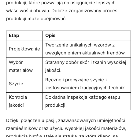
produkcji, które ⁤pozwalają na osiągnięcie lepszych
właściwości obuwia. ⁤Dobrze zorganizowany ⁣proces
produkcji może⁢ obejmować:
Etap
Opis
Tworzenie unikalnych wzorów z
Projektowanie
⁣uwzględnieniem⁣ aktualnych ‌trendów.
Wybór
Staranny dobór skór⁢ i tkanin⁣ wysokiej
‌materiałów
jakości.
Ręczne i precyzyjne szycie ⁢z
Szycie
zastosowaniem tradycyjnych technik.
Kontrola
Dokładna inspekcja każdego⁢ etapu‍
jakości
produkcji.
Dzięki połączeniu pasji, ⁤zaawansowanych ⁢umiejętności⁤
rzemieślników oraz ‌użyciu wysokiej jakości materiałów,
produkcja​ butów⁣ staje się sztuką,‍ za ​którą klienci ⁤są