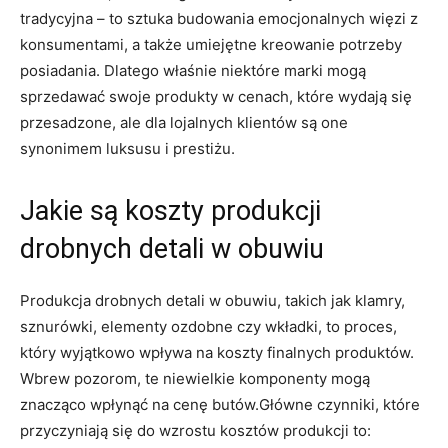
tradycyjna‌ – to⁣ sztuka⁤ budowania emocjonalnych więzi z
konsumentami, a także umiejętne kreowanie potrzeby
posiadania. Dlatego właśnie niektóre marki mogą
sprzedawać swoje produkty w cenach, które wydają⁣ się
przesadzone, ale‌ dla lojalnych ​klientów są⁢ one
synonimem luksusu i prestiżu.
Jakie⁤ są ⁢koszty produkcji
drobnych detali w obuwiu
Produkcja drobnych‍ detali w obuwiu,‍ takich jak ⁤klamry,
sznurówki, elementy ozdobne czy wkładki, to proces,
który wyjątkowo ‌wpływa na koszty finalnych⁤ produktów.
Wbrew pozorom, te ⁢niewielkie komponenty mogą
⁢znacząco wpłynąć⁢ na cenę butów.Główne czynniki, ​które‌
przyczyniają się ‌do wzrostu kosztów produkcji to: