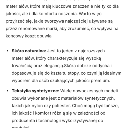
materiałów, które ⁤mają kluczowe znaczenie nie ‍tylko dla
‍jakości, ale i dla ⁤komfortu noszenia. ⁤Warto więc
przyjrzeć⁢ się, jakie tworzywa najczęściej ​używane ‌są
⁤przez renomowane⁤ marki, ⁤aby zrozumieć, ‍co wpływa⁢ na
końcowy⁣ koszt obuwia.
Skóra naturalna:
⁣Jest to jeden z najdroższych
materiałów, który ⁣charakteryzuje się wysoką
trwałością oraz elegancją.Skóra dobrze ⁢oddycha i
dopasowuje się‍ do kształtu stopy, co czyni ją idealnym
wyborem ⁣dla osób ‌szukających‌ jakości premium.
Tekstylia syntetyczne:
Wiele ‍nowoczesnych‌ modeli
obuwia wykonane jest z materiałów syntetycznych,
takich​ jak ⁣nylon czy ‍poliester. Choć mogą być tańsze,​
ich jakość⁢ i komfort ⁢różnią się w zależności od
⁤producenta i technologii wykorzystywanej do
produkcji.