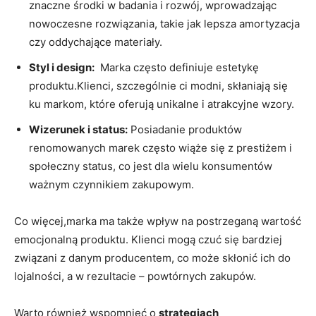
znaczne środki w badania i rozwój, ​wprowadzając
⁤nowoczesne rozwiązania, takie ⁢jak‍ lepsza amortyzacja
czy oddychające materiały.
Styl i design:
​ Marka‌ często⁣ definiuje estetykę
produktu.Klienci, szczególnie ci⁤ modni, skłaniają ‌się
ku markom, ‍które ⁤oferują unikalne‍ i⁤ atrakcyjne wzory.
Wizerunek ⁤i status:
Posiadanie produktów
⁢renomowanych marek ⁣często ⁤wiąże⁤ się z​ prestiżem ‍i
społeczny status, co jest dla wielu ⁢konsumentów
ważnym czynnikiem zakupowym.
Co więcej,marka ma⁣ także wpływ na postrzeganą ⁤wartość
​emocjonalną produktu. Klienci mogą‌ czuć się ⁢bardziej
związani z danym producentem, co ⁢może skłonić ich do
lojalności,‌ a w rezultacie – powtórnych ​zakupów.
Warto również wspomnieć⁢ o​
strategiach