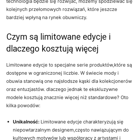
technologia będzie się ‍rozwijać, możemy spodziewać się
kolejnych ⁢przełomowych​ rozwiązań, które jeszcze
bardziej wpłyną na rynek ‌obuwniczy.
Czym są limitowane edycje ⁢i
dlaczego kosztują ‍więcej
Limitowane edycje to specjalne serie⁣ produktów,które ‌są
dostępne w⁢ ograniczonej liczbie. ⁣W świecie ‌mody i
obuwia‌ stanowią​ one najsłodsze ⁣kąski dla kolekcjonerów
oraz entuzjastów. dlaczego jednak te ⁣ekskluzywne
modele kosztują znacznie więcej niż standardowe?⁣ Oto
‍kilka powodów:
Unikalność:
Limitowane ‍edycje charakteryzują się
niepowtarzalnym designem,często nawiązującym do
kultowych motywów‍ lub ⁣współpracy ⁣z artystami ⁣i