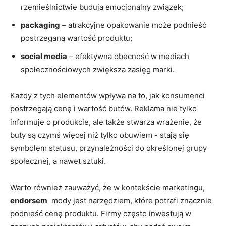
rzemieślnictwie budują emocjonalny związek;
packaging
– atrakcyjne opakowanie może podnieść
postrzeganą wartość ‌produktu;
social ⁢media
– efektywna​ obecność w mediach
społecznościowych zwiększa zasięg marki.
Każdy⁣ z tych elementów wpływa na to, jak konsumenci⁣
postrzegają ⁢cenę i wartość⁣ butów. Reklama nie tylko
informuje o ⁤produkcie, ale także stwarza wrażenie, że
‌buty⁣ są‌ czymś więcej niż tylko ‌obuwiem⁤ -⁤ stają⁣ się
symbolem statusu, przynależności do ⁢określonej grupy
⁢społecznej, a nawet⁢ sztuki.
Warto ‌również ​zauważyć, że⁢ w ⁣kontekście ⁣marketingu,
endorsem
‍ mody ⁢jest narzędziem, które⁤ potrafi znacznie
podnieść cenę produktu. ​Firmy często inwestują w