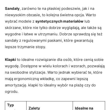
Sandały
, zarówno te na płaskiej podeszwie, jak i na
niewysokim‌ obcasie, to‌ kolejna ⁣świetna opcja. Warto
wybrać ⁣modele z
syntetycznych materiałów
lub
skórzane, które nie tylko⁤ dobrze wyglądają, ale także są
wygodne i łatwe ⁣w⁣ utrzymaniu. Dobrze‌ sprawdzą‍ się też​
sandały z regulowanymi paskami,⁤ które gwarantują
lepsze trzymanie stopy.
Klapki
to idealne rozwiązanie ‌dla osób,⁣ które cenią sobie ​
wygodę.‌ Dostępne w wielu⁢ kolorach ⁣i wzorach,‍ pozwalają⁢
na swobodne stylizacje. Warto jednak⁢ wybierać te, które
mają ergonomiczną wkładkę,‍ co‍ zapewni⁣ lepszą⁢
amortyzację. klapki to idealny wybór na‍ plażę czy do
ogrodu.
Typ ​
Zalety
Idealne na