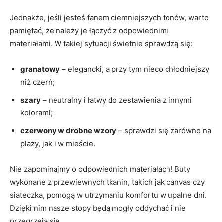
Jednakże,⁣ jeśli jesteś fanem ciemniejszych tonów, warto
pamiętać, że należy je łączyć ‌z odpowiednimi
materiałami.⁤ W takiej ‍sytuacji świetnie sprawdzą⁤ się:
granatowy
– ⁤elegancki,‍ a przy tym ‍nieco chłodniejszy
niż czerń;
szary
– neutralny i łatwy do zestawienia z​ innymi
kolorami;
czerwony w drobne wzory
– sprawdzi się zarówno na
plaży, jak i w mieście.
Nie zapominajmy ⁣o ‍odpowiednich materiałach!​ Buty
wykonane‍ z ⁢przewiewnych tkanin,⁤ takich jak canvas czy
‌siateczka, pomogą ⁤w utrzymaniu ⁢komfortu w upalne dni.
Dzięki nim nasze stopy będą mogły oddychać i nie
⁤przegrzeją ‍się.