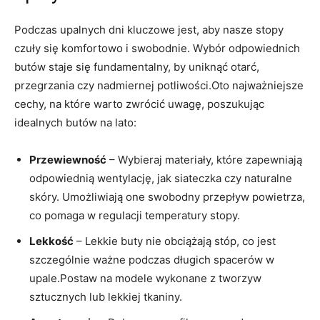
Podczas upalnych‌ dni‌ kluczowe ⁣jest, aby nasze stopy
czuły się komfortowo i swobodnie. Wybór odpowiednich
butów staje się fundamentalny, by uniknąć⁢ otarć,
przegrzania czy nadmiernej potliwości.Oto najważniejsze
cechy,⁢ na⁢ które warto zwrócić uwagę, poszukując
idealnych butów⁢ na lato:
Przewiewność
– Wybieraj materiały, ​które zapewniają
‍odpowiednią⁢ wentylację, jak⁤ siateczka ‌czy naturalne
skóry. Umożliwiają one swobodny ‌przepływ powietrza,⁣
co pomaga w regulacji temperatury stopy.
Lekkość
– Lekkie buty nie obciążają stóp,⁣ co⁤ jest
szczególnie ​ważne podczas długich spacerów w
upale.Postaw na modele wykonane​ z tworzyw
sztucznych ‍lub lekkiej tkaniny.