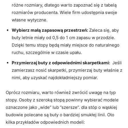
różne rozmiary, dlatego warto zapoznać się z tabelą
rozmiarów producenta. Wiele firm udostępnia swoje
własne wytyczne.
Wybierz małą zapasową przestrzeń:
Zaleca się, aby
⁤buty letnie‍ miały od ‍0,5 do 1⁤ cm zapasu w przodzie.
Dzięki temu stopy będą miały‍ miejsce do naturalnego
⁣ruchu, szczególnie w ⁢czasie ‌upału.
Przymierzaj buty z odpowiednimi skarpetkami:
⁤ Jeśli
zamierzasz nosić skarpetki, przymierzaj buty właśnie⁤ z
nimi, ‌aby uzyskać najdokładniejszy pomiar.
Oprócz rozmiaru,‍ warto‌ również zwrócić uwagę na typ
⁢stopy.‌ Osoby z szeroką stopą powinny wybierać‍ modele
oznaczone jako „wide” lub ⁤”szersze”. dla stóp o wąskiej
budowie polecane są buty‌ o bardziej smukłej linii. Oto ​
kilka przykładów odpowiednich modeli: