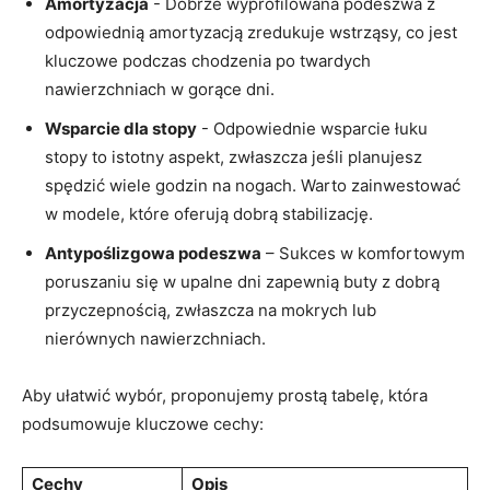
Amortyzacja
⁤-‍ Dobrze‌ wyprofilowana podeszwa z
odpowiednią amortyzacją zredukuje wstrząsy, co jest
⁣kluczowe‌ podczas chodzenia po twardych
nawierzchniach w⁢ gorące dni.
Wsparcie dla stopy
⁢- Odpowiednie wsparcie łuku
stopy​ to istotny aspekt, ‍zwłaszcza jeśli planujesz
spędzić⁣ wiele godzin na nogach. Warto zainwestować
w modele, które ‌oferują dobrą stabilizację.
Antypoślizgowa podeszwa
– Sukces w komfortowym⁣
poruszaniu się⁤ w upalne dni ‌zapewnią buty z‌ dobrą
przyczepnością, zwłaszcza na mokrych lub
nierównych ‍nawierzchniach.
Aby ułatwić wybór, proponujemy prostą tabelę, która
podsumowuje‌ kluczowe‍ cechy:
Cechy
Opis