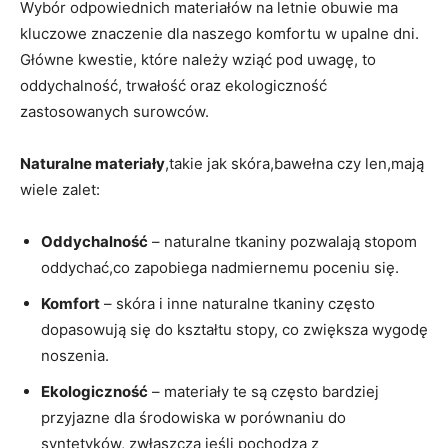
Wybór odpowiednich ⁤materiałów na letnie obuwie ‌ma
kluczowe znaczenie dla naszego komfortu w ⁣upalne ⁣dni.
Główne kwestie, które należy wziąć pod uwagę,⁤ to ​
oddychalność, trwałość oraz ekologiczność
zastosowanych ​surowców.
Naturalne materiały
,takie jak skóra,bawełna czy len,mają⁢
wiele zalet:
Oddychalność
– naturalne tkaniny pozwalają stopom
oddychać,co zapobiega ‌nadmiernemu poceniu‌ się.
Komfort
⁢– ⁤skóra i inne naturalne tkaniny często
dopasowują się⁤ do kształtu stopy, co zwiększa wygodę
noszenia.
Ekologiczność
– materiały te są często bardziej
przyjazne dla‍ środowiska w porównaniu do ​
syntetyków, zwłaszcza jeśli‌ pochodzą‌ z