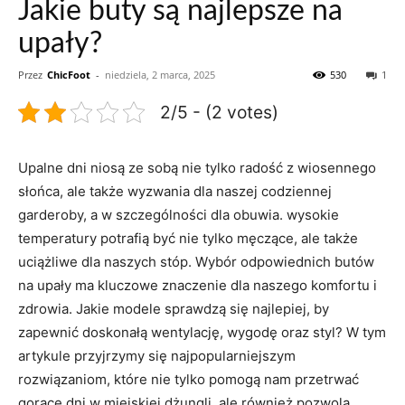
Jakie buty są najlepsze na
upały?
Przez
ChicFoot
-
niedziela, 2 marca, 2025
530
1
2/5 - (2 votes)
Upalne dni⁤ niosą ze sobą nie tylko radość z ‌wiosennego
słońca, ale także wyzwania ‌dla naszej codziennej
garderoby, a ⁣w szczególności dla obuwia. wysokie
temperatury potrafią być nie tylko męczące, ale także
uciążliwe dla naszych stóp. Wybór odpowiednich butów
na ‌upały ma kluczowe znaczenie dla naszego komfortu i
zdrowia. Jakie modele sprawdzą się ⁣najlepiej, ⁢by
zapewnić doskonałą‍ wentylację, wygodę ​oraz styl? W tym​
artykule przyjrzymy⁣ się najpopularniejszym
⁢rozwiązaniom, które ‌nie tylko pomogą nam przetrwać
gorące dni w miejskiej dżungli,‍ ale również​ pozwolą