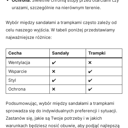
Ochrona:
Świetnie ⁢chronią stopy przed otarciami czy‌
urazami, szczególnie na nierównym ​terenie.
Wybór między ‍sandałami ‍a trampkami często zależy od
celu naszego wyjścia. W tabeli poniżej przedstawiamy
najważniejsze różnice:
Cecha
Sandały
Trampki
Wentylacja
✔️
❌
Wsparcie
❌
✔️
Styl
✔️
✔️
Ochrona
❌
✔️
Podsumowując,⁣ wybór między sandałami ‌a trampkami
⁢sprowadza się do indywidualnych preferencji i sytuacji.
Zastanów się, jakie są Twoje‍ potrzeby⁢ i w jakich
⁣warunkach będziesz ⁣nosić obuwie, aby podjąć najlepszą‌