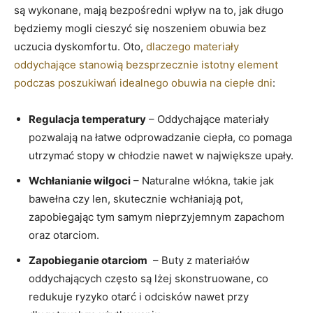
są wykonane, mają bezpośredni wpływ ‍na to, jak długo
będziemy mogli cieszyć się noszeniem obuwia bez ​
uczucia dyskomfortu. Oto,
dlaczego materiały
oddychające stanowią bezsprzecznie istotny element
podczas poszukiwań‌ idealnego obuwia ‍na ciepłe dni
:
Regulacja temperatury
– ​Oddychające ⁤materiały
pozwalają na ‍łatwe odprowadzanie ciepła, co pomaga
‍utrzymać ⁣stopy w chłodzie nawet ‍w największe upały.
Wchłanianie wilgoci
– Naturalne włókna, takie​ jak
bawełna czy len, skutecznie wchłaniają⁤ pot,
zapobiegając⁣ tym samym ‌nieprzyjemnym zapachom
‍oraz otarciom.
Zapobieganie otarciom
​ – Buty z materiałów
oddychających często⁢ są lżej skonstruowane, co
redukuje ryzyko otarć i odcisków nawet przy