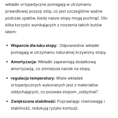
wkładki ortopedyczne⁢ pomagają ⁤w utrzymaniu‌
prawidłowej ⁢pozycji stóp, co⁤ jest szczególnie ważne
‌podczas upałów, kiedy nasze⁤ stopy ‌mogą⁢ puchnąć. Oto
kilka ⁢korzyści‌ wynikających ⁢z noszenia takich butów
‌latem:
Wsparcie dla łuku stopy:
⁤ Odpowiednie wkładki
⁢pomagają ⁣w utrzymaniu naturalnej krzywizny stopy.
Amortyzacja:
Wkładki zapewniają ‌dodatkową
amortyzację, ⁤co zmniejsza nacisk na stopy.
regulacja‍ temperatury:
Wiele wkładek
ortopedycznych wykonanych jest z ⁢materiałów
⁤oddychających, co pozwala⁢ stopom „oddychać”.
Zwiększona stabilność:
Poprawiając równowagę i
stabilność, redukują ryzyko kontuzji.