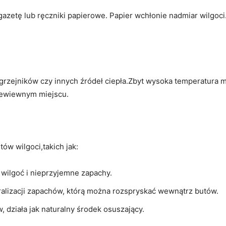
gazetę lub ręczniki papierowe. ​Papier wchłonie nadmiar wilgoci
grzejników czy innych źródeł ciepła.Zbyt wysoka​ temperatura m
zewiewnym miejscu.
w wilgoci,takich jak:
 wilgoć i nieprzyjemne‌ zapachy.
alizacji ​zapachów, którą można​ rozspryskać wewnątrz⁣ butów.
ziała jak naturalny⁢ środek ⁢osuszający.