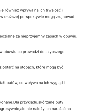
le również wpływa na ich trwałość⁤ i
e w dłuższej perspektywie mogą zrujnować
iedzialne za ⁢nieprzyjemny zapach​ w obuwiu.
h w obuwiu,co prowadzi do szybszego
z ⁢obtarć na stopach, które mogą być
łt butów,⁣ co wpływa ⁢na ich wygląd i
ykonane.Dla ⁣przykładu,skórzane buty
resywnie,ale nie należy ⁤ich narażać na