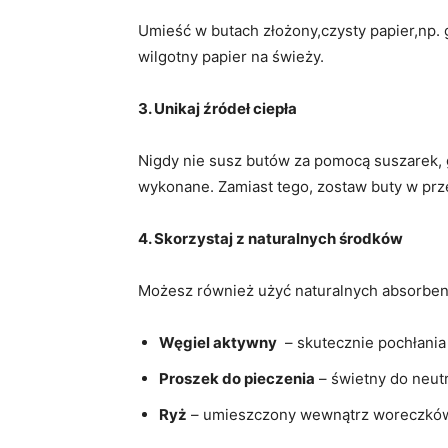
Umieść w⁣ butach złożony,czysty papier,np. 
wilgotny papier na świeży.
3. Unikaj źródeł ciepła
Nigdy nie⁤ susz ‍butów za pomocą suszarek, 
wykonane. Zamiast ⁢tego, zostaw buty w pr
4. ​Skorzystaj z naturalnych środków
Możesz również użyć naturalnych absorbentó
Węgiel aktywny
‌ – skutecznie pochłania
Proszek do pieczenia
– świetny do neutr
Ryż
– umieszczony ‍wewnątrz woreczków, d