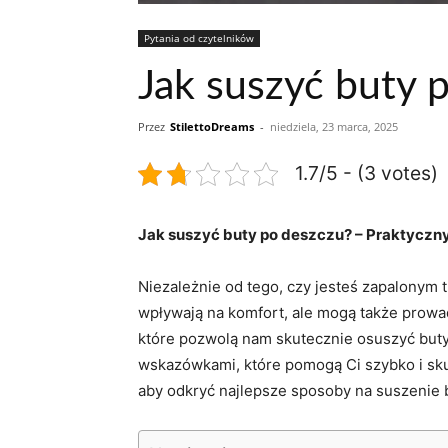
Pytania od czytelników
Jak suszyć buty 
Przez
StilettoDreams
-
niedziela, 23 marca, 2025
1.7/5 - (3 votes)
Jak suszyć ⁤buty po deszczu?​ – Praktyczn
Niezależnie od tego,​ czy jesteś zapalonym 
wpływają na komfort, ale mogą także ​prow
‍które pozwolą⁣ nam skutecznie osuszyć buty
wskazówkami, ⁣które pomogą Ci szybko i⁤ sku
aby ​odkryć najlepsze⁣ sposoby na ​suszenie