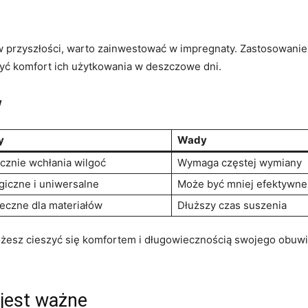
 w przyszłości, warto zainwestować w impregnaty. Zastosowan
yć komfort⁢ ich użytkowania w deszczowe dni.
w
y
Wady
cznie ⁣wchłania wilgoć
Wymaga częstej wymiany
giczne i ‍uniwersalne
Może być mniej efektywne
eczne dla materiałów
Dłuższy czas suszenia
esz⁤ cieszyć się ‌komfortem i‌ długowiecznością ​swojego obuwi
jest ważne