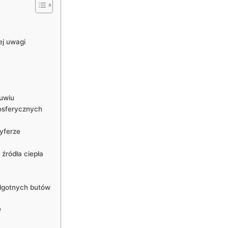
ej uwagi
uwiu
osferycznych
yferze
źródła ciepła
lgotnych butów
w