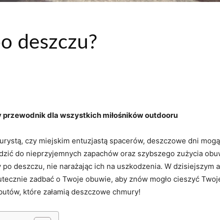
po deszczu?
y przewodnik ‌dla wszystkich miłośników outdooru
turystą, czy miejskim entuzjastą spacerów, deszczowe‍ dni ⁢mogą
adzić⁤ do nieprzyjemnych zapachów oraz szybszego zużycia ob
 po deszczu,‍ nie narażając ich na uszkodzenia. W dzisiejszym 
tecznie ‌zadbać⁤ o‍ Twoje obuwie, aby znów mogło cieszyć Twoje
​ butów, które załamią deszczowe chmury!