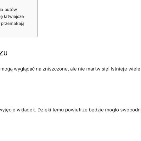
a ​butów
ę łatwiejsze
o przemakają
czu
ogą wyglądać ‌na zniszczone, ale nie martw się! ‌Istnieje wiel
wyjęcie​ wkładek. Dzięki temu powietrze będzie mogło⁤ swobodn