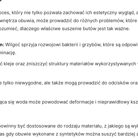
es, który nie⁢ tylko ⁤pozwala zachować ich estetyczny wygląd, a
o wnętrza obuwia, może prowadzić do różnych ‍problemów, któr
ozumieć, dlaczego właściwe suszenie ‌butów jest tak⁣ ważne.
m:
⁤Wilgoć sprzyja rozwojowi bakterii i ⁢grzybów, które są odpow
minację.
ć ‌kleje⁤ oraz zniszczyć struktury materiałów wykorzystywanyc
ie tylko⁤ niewygodne, ale także mogą prowadzić⁤ do odcisków ora
jąca się woda może powodować deformacje ‌i nieprawidłowy‌ kszta
powinny⁤ być dostosowane do rodzaju materiału, z‍ jakiego są w
as gdy obuwie wykonane z syntetyków można suszyć bardziej ⁢ag