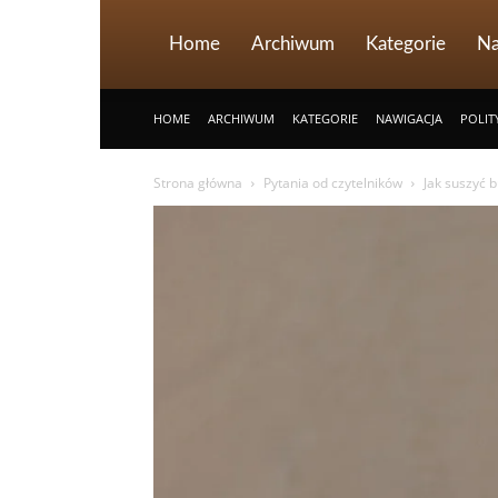
Home
Archiwum
Kategorie
Na
HOME
ARCHIWUM
KATEGORIE
NAWIGACJA
POLIT
Strona główna
Pytania od czytelników
Jak suszyć 