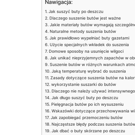
Nawigacja:
Jak suszyć‌ buty po deszczu
Dlaczego suszenie butów jest ważne
Jakie materiały butów wymagają szczególn
Naturalne⁢ metody suszenia butów
Jak prawidłowo wypełniać buty gazetami
Użycie specjalnych wkładek do suszenia
Domowe sposoby na‍ usunięcie wilgoci
Jak unikać nieprzyjemnych zapachów w ob
Suszenie butów ⁢w ‌różnych warunkach atm
Jaką temperaturę⁣ wybrać ⁤do​ suszenia
Zasady dotyczące suszenia butów na kalor
wykorzystanie ‌suszarki do butów
Dlaczego nie należy używać intensywnego ⁢
Jak ‍długo suszyć buty po deszczu
Pielęgnacja butów po ich​ wysuszeniu
Wskazówki‍ dotyczące przechowywania wi
Jak ⁣zapobiegać przemoczeniu butów
Najczęstsze błędy podczas ​suszenia butó
Jak dbać o buty skórzane po deszczu