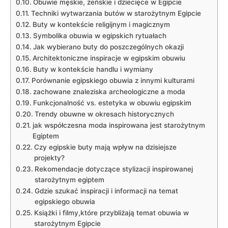
Obuwie ⁤męskie, ‍żeńskie ⁢i dziecięce w⁣ Egipcie
Techniki wytwarzania butów w starożytnym Egipcie
Buty w kontekście religijnym i magicznym
Symbolika obuwia w egipskich rytuałach
Jak wybierano buty‌ do ‍poszczególnych okazji
Architektoniczne inspiracje w egipskim obuwiu
Buty w kontekście ⁢handlu i wymiany
Porównanie egipskiego obuwia ​z ‌innymi‌ kulturami
zachowane znaleziska archeologiczne a moda
Funkcjonalność vs. estetyka ‌w obuwiu egipskim
Trendy obuwne ​w okresach historycznych
jak współczesna moda inspirowana jest​ starożytnym
Egiptem
Czy egipskie buty mają wpływ ⁤na dzisiejsze⁤
projekty?
Rekomendacje dotyczące stylizacji⁣ inspirowanej
starożytnym egiptem
Gdzie szukać inspiracji i informacji na temat
egipskiego obuwia
Książki i​ filmy,które przybliżają ​temat obuwia w
starożytnym Egipcie