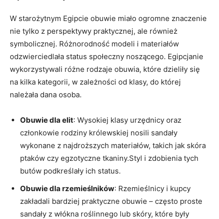
W starożytnym⁣ Egipcie obuwie miało ogromne znaczenie ​
nie tylko z ⁢perspektywy praktycznej, ale również
symbolicznej. Różnorodność ‍modeli i materiałów
odzwierciedlała ‍status społeczny noszącego.⁣ Egipcjanie‌
wykorzystywali ​różne rodzaje ‍obuwia, które dzieliły ‌się
na kilka ⁤kategorii, w zależności od klasy, do której⁣
należała dana​ osoba.
Obuwie dla elit
:​ Wysokiej klasy ‍urzędnicy oraz
członkowie rodziny królewskiej nosili sandały​
wykonane z⁣ najdroższych materiałów, takich jak skóra
ptaków czy egzotyczne tkaniny.Styl ​i zdobienia tych
butów podkreślały ich status.
Obuwie dla rzemieślników
: Rzemieślnicy i kupcy
⁣zakładali ‍bardziej praktyczne ⁤obuwie – często proste
sandały⁢ z włókna roślinnego lub ‌skóry,⁣ które ⁢były⁤