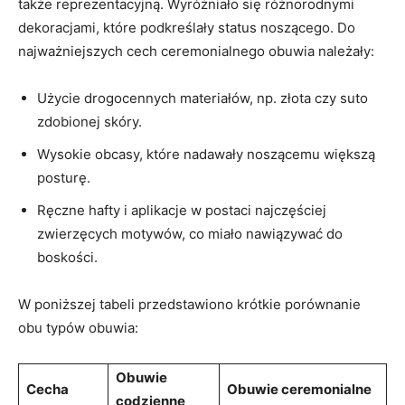
także reprezentacyjną. Wyróżniało‌ się różnorodnymi
dekoracjami,⁣ które podkreślały status noszącego. Do ​
najważniejszych cech ceremonialnego obuwia należały:
Użycie drogocennych materiałów, np. złota ⁣czy suto
zdobionej skóry.
Wysokie obcasy,​ które nadawały noszącemu‍ większą
posturę.
Ręczne‍ hafty i⁣ aplikacje w ‍postaci najczęściej
‌zwierzęcych ‍motywów, co miało nawiązywać ⁣do
boskości.
W poniższej ⁣tabeli przedstawiono⁤ krótkie porównanie
obu typów obuwia:
Obuwie
Cecha
Obuwie ⁤ceremonialne
codzienne