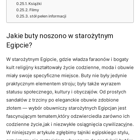
Książki
Filmy
stół pełen informacji
Jakie buty noszono w starożytnym⁣
Egipcie?
W starożytnym⁣ Egipcie, ‍gdzie⁤ władza faraonów i bogaty
kult religijny kształtowały życie codzienne, moda i obuwie
miały swoje‍ specyficzne miejsce. Buty nie były jedynie
praktycznym elementem​ stroju; były także wyrazem⁢
statusu społecznego, kultury ‍i obyczajów.‍ Od prostych
sandałów z trzciny po eleganckie obuwie zdobione
złotem — wybór obuwniczy starożytnych Egipcjan jest
fascynującym tematem,który odzwierciedla zarówno ⁤ich
codzienne życie,jak i niezwykłe osiągnięcia cywilizacyjne.
W ‌niniejszym artykule ‌zgłębimy tajniki egipskiego⁢ stylu,