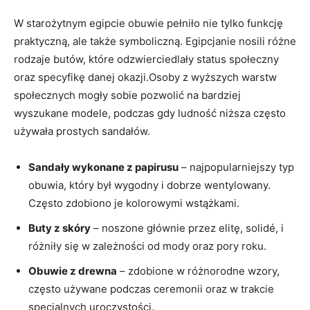
W starożytnym egipcie​ obuwie pełniło‌ nie tylko funkcję
‌praktyczną, ale także symboliczną. Egipcjanie nosili różne
rodzaje butów, które ​odzwierciedlały status‍ społeczny
oraz ⁢specyfikę‍ danej okazji.Osoby⁤ z wyższych warstw
⁣społecznych mogły⁣ sobie pozwolić na bardziej
wyszukane modele, podczas gdy ⁢ludność niższa często
używała ‌prostych ‍sandałów.
Sandały wykonane z papirusu
– najpopularniejszy typ
⁣obuwia, który⁣ był wygodny i dobrze wentylowany.
Często zdobiono je kolorowymi wstążkami.
Buty z skóry
– noszone głównie przez elitę, solidé, i
różniły się w zależności od ⁤mody oraz pory roku.
Obuwie z drewna
– zdobione w różnorodne wzory,
‍często używane podczas ceremonii oraz w trakcie
specjalnych uroczystości.