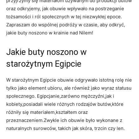
przyjrzymy ⁤się materiałom ​używanym do produkcji butów⁣
oraz odkryjemy, jak obuwie wpływało na postrzeganie
tożsamości i ról społecznych w tej niezwykłej ⁤epoce.
Zapraszam ⁢do wspólnej podróży w czasie, aby odkryć,
jakie buty ⁢noszono ​w ​krainie​ nad Nilem!
Jakie buty noszono w
starożytnym ⁤Egipcie
W starożytnym Egipcie obuwie odgrywało istotną rolę ‌nie
tylko ⁢jako element ubioru, ale⁣ również jako wyraz statusu
społecznego. Egipcjanie,zarówno​ mężczyźni,jak ‍i
‍kobiety,posiadali wiele różnych rodzajów butów,które
różniły się ⁢materiałem,kształtem oraz
przeznaczeniem.Zwykle ich​ obuwie‌ było wykonane z
naturalnych surowców,‍ takich jak skóra, ‌trzcin czy ⁢len. ⁤