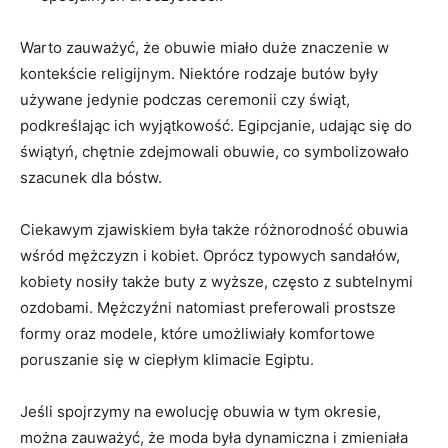
Warto zauważyć, że obuwie miało duże znaczenie w
kontekście ​religijnym. ‍Niektóre rodzaje butów​ były
⁢używane jedynie podczas ceremonii czy ⁣świąt,
podkreślając ich wyjątkowość. Egipcjanie,‍ udając⁢ się do
świątyń, chętnie zdejmowali obuwie,⁣ co symbolizowało
szacunek⁢ dla bóstw.
Ciekawym zjawiskiem była także różnorodność obuwia
wśród mężczyzn i kobiet. Oprócz typowych ⁣sandałów,
‍kobiety​ nosiły także buty⁣ z​ wyższe, często z subtelnymi
ozdobami. Mężczyźni natomiast preferowali ‌prostsze
formy oraz modele, które ⁤umożliwiały komfortowe
poruszanie się w ciepłym⁤ klimacie Egiptu.
Jeśli spojrzymy na ewolucję obuwia w tym okresie,‍
można zauważyć, że moda była dynamiczna i ⁣zmieniała⁢