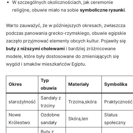
W szczególnych okolicznościach, ⁤jak ceremonie
religijne, obuwie miało na sobie
symboliczne rysunki
.
Warto zauważyć, że w⁣ późniejszych‌ okresach, zwłaszcza
⁣podczas panowania grecko-rzymskiego, obuwie⁤ egipskie
zaczęło przyjmować elementy obcych kultur. Pojawiły ⁣się
buty z niższymi cholewami
i bardziej zróżnicowane
modele, które były dostosowane do zmieniających się​
wygód⁤ i smaków mieszkańców Egiptu.
Typ
Okres
Materiały
Symbolika
obuwia
Sandały z
starożytność
Trzcina,skóra
Praktyczność
trzciny
Nowe
Ozdobne
Status
Skóra,len
Królestwo
‌sandały
społeczny
Buty z