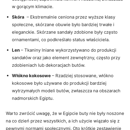
w gorącym⁤ klimacie.
Skóra
⁣ – Ekstremalnie ​ceniona przez wyższe klasy
społeczne, skórzane obuwie było ⁣bardziej​ trwałe i
eleganckie. Skórzane sandały zdobione były często
ornamentami, co podkreślało status właściciela.
Len
– Tkaniny lniane wykorzystywano do produkcji
sandałów oraz jako ⁣element zewnętrzny, często przy
zdobieniach lub⁣ dekoracjach butów.
Włókno kokosowe
– Rzadziej stosowane, włókno
kokosowe było używane do produkcji bardziej​
wytrzymałych modeli⁣ butów, zwłaszcza na obszarach
nadmorskich‌ Egiptu.
Warto zwrócić uwagę, że⁤ w Egipcie buty nie były noszone
na co dzień przez wszystkich, a ich użycie ‍wiązało⁤ się ⁤z
pewnymi⁢ normami społecznymi. Oto krótkie zestawienie