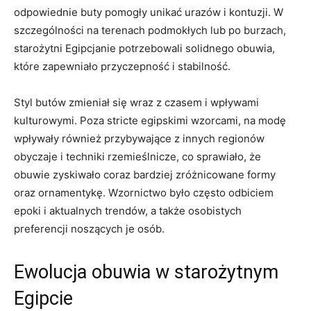
odpowiednie buty pomogły unikać urazów ​i kontuzji. W⁣
szczególności na terenach podmokłych​ lub po burzach,
starożytni Egipcjanie potrzebowali solidnego obuwia,​
które zapewniało przyczepność i stabilność.
Styl butów ⁢zmieniał się wraz z czasem i wpływami
kulturowymi. Poza stricte egipskimi wzorcami, ​na⁣ modę
wpływały również przybywające z innych regionów
obyczaje i techniki rzemieślnicze,⁢ co sprawiało, że
obuwie⁣ zyskiwało⁢ coraz bardziej zróżnicowane formy
oraz⁢ ornamentykę. ⁢Wzornictwo było często odbiciem
epoki i‌ aktualnych trendów, a⁤ także osobistych
preferencji noszących je osób.
Ewolucja obuwia‍ w⁣ starożytnym
Egipcie