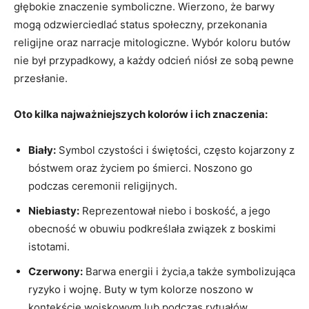
głębokie znaczenie ‍symboliczne. Wierzono, że​ barwy
mogą odzwierciedlać ⁤status ⁤społeczny, przekonania
religijne oraz narracje mitologiczne. Wybór koloru butów
nie był przypadkowy, a​ każdy odcień niósł​ ze sobą pewne
przesłanie.
Oto kilka najważniejszych kolorów i ich znaczenia:
Biały:
Symbol czystości i świętości, często kojarzony z
bóstwem oraz życiem po śmierci. Noszono go
podczas‌ ceremonii ​religijnych.
Niebiasty:
Reprezentował niebo i boskość, a jego
obecność w obuwiu podkreślała związek z boskimi
istotami.
Czerwony:
Barwa‌ energii i życia,a także symbolizująca
ryzyko‌ i‌ wojnę. Buty w tym kolorze noszono ⁢w
kontekście wojskowym‌ lub podczas rytuałów