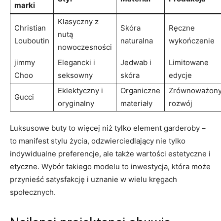
marki
Klasyczny z
Christian
Skóra
Ręczne
⁣nutą
Louboutin
naturalna
wykończenie
nowoczesności
jimmy
Elegancki i
Jedwab i
Limitowane
Choo
seksowny
skóra
edycje
Eklektyczny i
Organiczne
Zrównoważon
Gucci
oryginalny
materiały
rozwój
Luksusowe‍ buty to więcej niż tylko ‌element ​garderoby –
to ‍manifest stylu życia, odzwierciedlający nie ‍tylko
indywidualne preferencje, ale także wartości estetyczne i⁢
etyczne. ‍Wybór takiego modelu to inwestycja,⁣ która może
⁤przynieść satysfakcję i uznanie w wielu kręgach
społecznych.