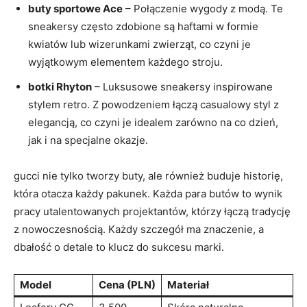
buty sportowe Ace
– Połączenie ​wygody z‍ modą.​ Te
sneakersy często zdobione są haftami w formie
⁤kwiatów lub wizerunkami zwierząt, co czyni je
wyjątkowym elementem każdego⁣ stroju.
botki ​Rhyton
– Luksusowe sneakersy ‌inspirowane
stylem retro. Z powodzeniem łączą casualowy styl z
elegancją,⁢ co czyni ⁢je idealem‌ zarówno na co dzień,
jak i⁢ na specjalne okazje.
gucci nie tylko tworzy buty, ale również buduje ‌historię,
która otacza każdy‌ pakunek. Każda para butów‌ to wynik
pracy utalentowanych projektantów,⁤ którzy ‌łączą tradycję
z nowoczesnością. ‍Każdy szczegół ma znaczenie, a‍
dbałość o detale ​to klucz do sukcesu marki.
Model
Cena (PLN)
Materiał