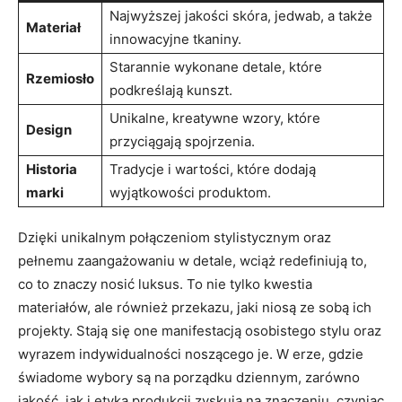
Najwyższej jakości skóra, jedwab, a także
Materiał
innowacyjne tkaniny.
Starannie wykonane detale, które
Rzemiosło
podkreślają kunszt.
Unikalne, kreatywne wzory, które
Design
przyciągają spojrzenia.
Historia
Tradycje i⁣ wartości, które dodają
marki
wyjątkowości produktom.
Dzięki unikalnym połączeniom stylistycznym oraz
pełnemu zaangażowaniu ​w detale, wciąż redefiniują to,
co to znaczy nosić luksus. To nie tylko kwestia
materiałów, ale‌ również​ przekazu, jaki‍ niosą ze sobą ich
projekty. Stają się one manifestacją osobistego stylu oraz​
wyrazem indywidualności noszącego je. W ​erze, gdzie
świadome ⁤wybory ​są ‌na porządku dziennym, zarówno
jakość, jak⁤ i​ etyka produkcji zyskują na znaczeniu, czyniąc