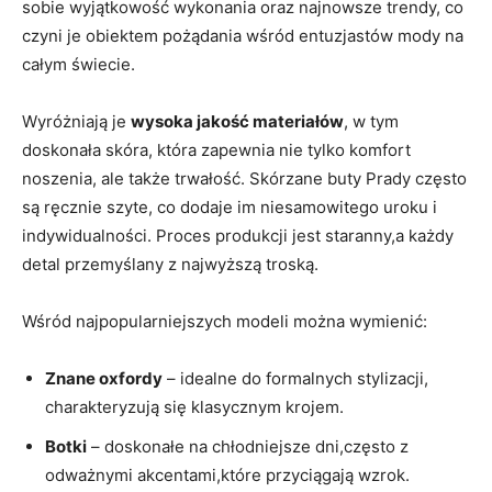
‌sobie wyjątkowość‍ wykonania ​oraz najnowsze ⁤trendy, co
czyni je ⁤obiektem ‌pożądania wśród ‍entuzjastów mody na
całym świecie.
Wyróżniają je
wysoka jakość ‌materiałów
,⁤ w tym
doskonała skóra, która zapewnia nie tylko​ komfort​
noszenia, ale także trwałość. Skórzane buty⁢ Prady często
‌są ręcznie szyte, co dodaje im niesamowitego uroku i
indywidualności. Proces produkcji jest staranny,a każdy ​
detal ⁤przemyślany z najwyższą troską.
Wśród⁣ najpopularniejszych modeli można⁤ wymienić:
Znane​ oxfordy
– idealne do ⁣formalnych stylizacji,
charakteryzują się klasycznym krojem.
Botki
– doskonałe na chłodniejsze dni,często z
odważnymi akcentami,które przyciągają wzrok.