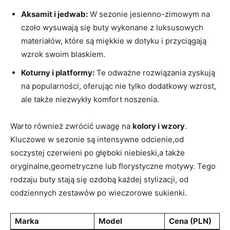
Aksamit i ⁣jedwab:
W sezonie​ jesienno-zimowym na
czoło wysuwają się buty ⁤wykonane z luksusowych
materiałów, które są miękkie w dotyku i przyciągają
⁢wzrok swoim blaskiem.
Koturny i platformy:
Te odważne‍ rozwiązania zyskują
na popularności, ⁤oferując nie ⁢tylko dodatkowy wzrost,
ale także niezwykły komfort noszenia.
Warto również zwrócić uwagę na
kolory i wzory
.
Kluczowe w sezonie są intensywne odcienie,od
soczystej czerwieni po głęboki niebieski,a także
oryginalne,geometryczne⁤ lub florystyczne motywy. Tego
⁢rodzaju buty stają się ozdobą każdej stylizacji, od
codziennych ⁤zestawów ⁢po wieczorowe⁣ sukienki.
Marka
Model
Cena (PLN)