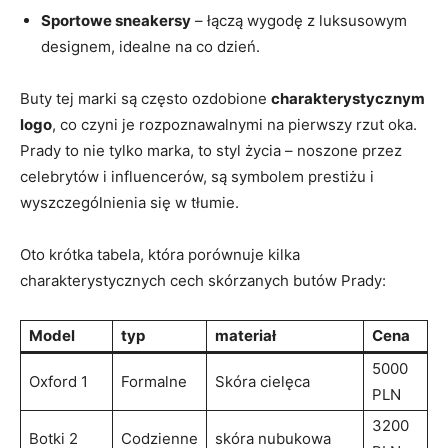
Sportowe⁣ sneakersy
– łączą ‌wygodę z luksusowym‌
designem, idealne na co dzień.
Buty tej marki są⁢ często ozdobione
charakterystycznym
logo
, co‌ czyni je rozpoznawalnymi​ na pierwszy rzut oka.⁢
Prady to nie tylko marka, ‍to styl życia – noszone przez
celebrytów i influencerów, są symbolem​ prestiżu i
wyszczególnienia się ⁢w tłumie.
Oto krótka tabela,⁤ która porównuje kilka
charakterystycznych ‌cech ⁤skórzanych butów Prady:
Model
typ
materiał
Cena
5000
Oxford⁢ 1
Formalne
Skóra⁤ cielęca
PLN
3200
Botki 2
Codzienne
skóra nubukowa