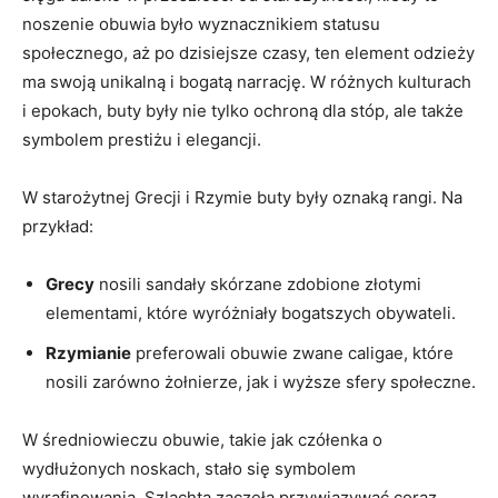
noszenie obuwia było wyznacznikiem statusu
społecznego, aż po dzisiejsze czasy, ten element odzieży
⁤ma swoją unikalną i bogatą narrację. W różnych kulturach
i epokach, buty były nie tylko ⁣ochroną dla​ stóp, ale także
symbolem prestiżu⁤ i elegancji.
W⁢ starożytnej ‌Grecji‍ i⁤ Rzymie buty były oznaką rangi. Na
przykład:
Grecy
nosili sandały skórzane zdobione złotymi
elementami, które wyróżniały bogatszych obywateli.
Rzymianie
preferowali obuwie zwane caligae, które⁢
nosili zarówno żołnierze, jak i ⁢wyższe sfery społeczne.
W średniowieczu obuwie, takie jak czółenka ‌o
wydłużonych noskach, stało się symbolem
wyrafinowania. Szlachta‍ zaczęła przywiązywać coraz