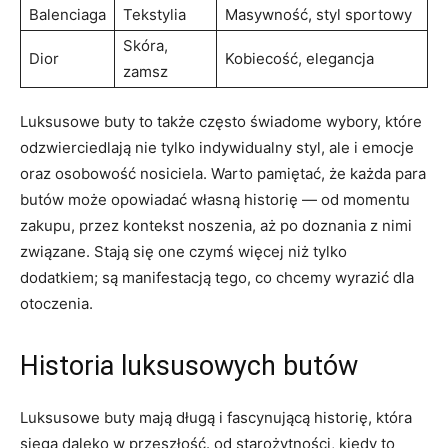
Balenciaga
Tekstylia
Masywność, styl sportowy
Skóra,
Dior
Kobiecość, ⁣elegancja
zamsz
Luksusowe ⁢buty⁣ to‍ także często świadome wybory, które
odzwierciedlają nie tylko ⁤indywidualny styl, ale i emocje
oraz osobowość ⁢nosiciela. Warto pamiętać, że każda para
butów może opowiadać własną historię — od momentu
zakupu, przez kontekst noszenia, aż po doznania z nimi⁣
związane. Stają się‌ one czymś więcej niż tylko
dodatkiem; są manifestacją tego, co chcemy wyrazić‌ dla
otoczenia.
Historia‍ luksusowych ⁤butów
Luksusowe buty ⁤mają ‌długą i fascynującą ⁤historię, która
sięga daleko w przeszłość. od starożytności, kiedy to