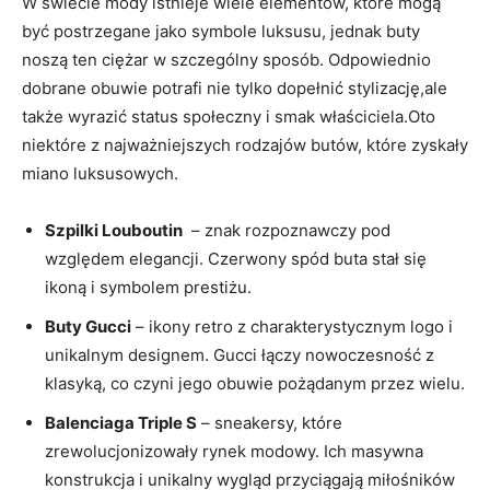
W świecie mody istnieje wiele elementów, które mogą
być postrzegane jako symbole luksusu, jednak buty⁣
noszą ​ten ciężar w szczególny sposób. Odpowiednio
dobrane ⁣obuwie potrafi ⁤nie tylko ‍dopełnić stylizację,ale
także wyrazić status społeczny i smak właściciela.Oto
niektóre z najważniejszych rodzajów butów, które zyskały⁣
miano luksusowych.
Szpilki Louboutin
⁢ – ⁤znak rozpoznawczy pod
względem ⁣elegancji. Czerwony⁣ spód buta stał się
ikoną i symbolem prestiżu.
Buty Gucci
– ikony retro z charakterystycznym⁤ logo i⁢
unikalnym designem. Gucci łączy​ nowoczesność z
klasyką, co czyni ‌jego obuwie pożądanym przez ‌wielu.
Balenciaga Triple S
– ⁤sneakersy, które
zrewolucjonizowały rynek modowy. Ich⁢ masywna
konstrukcja i unikalny‌ wygląd przyciągają miłośników