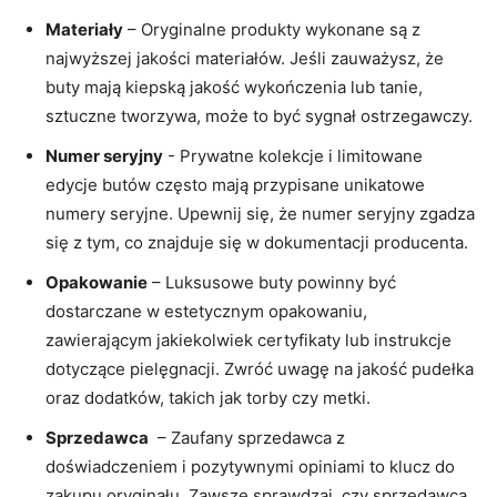
Materiały
– Oryginalne produkty ​wykonane są z
najwyższej jakości materiałów. Jeśli zauważysz, że
buty mają kiepską ‍jakość​ wykończenia lub tanie,
sztuczne tworzywa, może to być sygnał ostrzegawczy.
Numer seryjny
-⁤ Prywatne kolekcje i limitowane
edycje butów często mają przypisane ​unikatowe
numery seryjne. Upewnij​ się, że numer seryjny ⁣zgadza
się z tym, co ​znajduje się w dokumentacji producenta.
Opakowanie
– Luksusowe buty powinny być
dostarczane w estetycznym opakowaniu,
zawierającym jakiekolwiek certyfikaty lub‍ instrukcje
dotyczące⁢ pielęgnacji. Zwróć⁣ uwagę na jakość pudełka
oraz⁤ dodatków, takich jak torby⁤ czy metki.
Sprzedawca
⁤ – Zaufany‍ sprzedawca z
‌doświadczeniem i pozytywnymi opiniami to klucz do
zakupu ​oryginału. Zawsze ‌sprawdzaj, czy sprzedawca