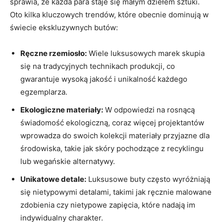
‍sprawia, że każda ⁣para staje się małym dziełem sztuki.
Oto kilka kluczowych trendów, które obecnie dominują w
świecie ekskluzywnych butów:
Ręczne rzemiosło:
​Wiele luksusowych‌ marek⁣ skupia
się ⁤na tradycyjnych technikach produkcji, co
gwarantuje wysoką ⁤jakość i​ unikalność każdego
egzemplarza.
Ekologiczne materiały:
‌W odpowiedzi na‍ rosnącą
świadomość ekologiczną, coraz ⁢więcej projektantów
wprowadza do⁤ swoich kolekcji materiały⁤ przyjazne dla
środowiska, takie jak skóry pochodzące‌ z recyklingu
⁣lub wegańskie⁣ alternatywy.
Unikatowe detale:
Luksusowe buty często wyróżniają
się nietypowymi detalami, takimi ‍jak ręcznie malowane
zdobienia czy nietypowe zapięcia, które nadają ‌im
⁤indywidualny charakter.