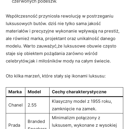
czerwonych ‍podeszw.
Współczesność ​przyniosła rewolucję w postrzeganiu
luksusowych butów.⁤ dziś nie tylko sama⁤ jakość
materiałów i precyzyjne wykonanie wpływają ⁢na prestiż,
ale również ⁣marka, projektant oraz unikalność danego
modelu. Warto‍ zauważyć,że luksusowe obuwie często
staje się obiektem pożądania zarówno wśród
celebrytów,jak i miłośników mody na⁣ całym świecie.
Oto kilka marzeń, które ⁢stały⁤ się​ ikonami luksusu:
Marka
Model
Cechy charakterystyczne
Klasyczny‍ model z 1955 roku,
Chanel
2.55
zamknięcie‌ na ⁤zamek.
Minimalizm połączony‍ z
Branded
Prada
luksusem,‌ wykonane‍ z wysokiej ​
Sneakers