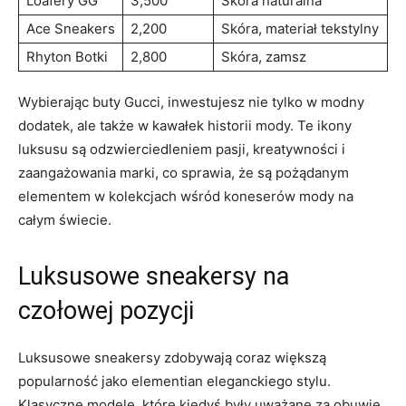
Loafery GG
3,500
Skóra naturalna
Ace ‌Sneakers
2,200
Skóra, materiał tekstylny
Rhyton Botki
2,800
Skóra, zamsz
Wybierając buty Gucci, inwestujesz nie ⁢tylko‍ w modny
dodatek,⁢ ale także w kawałek historii ‌mody. Te ikony⁤
luksusu są odzwierciedleniem pasji, ‌kreatywności i
zaangażowania marki, co ⁢sprawia, że są pożądanym
elementem w kolekcjach wśród koneserów mody‍ na
całym świecie.
Luksusowe sneakersy na
czołowej pozycji
Luksusowe sneakersy zdobywają coraz ⁢większą
popularność jako elementian eleganckiego stylu.
Klasyczne‌ modele, które kiedyś były uważane za obuwie⁣