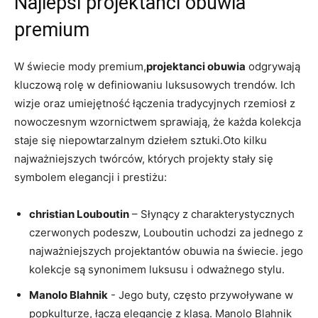
Najlepsi projektanci obuwia
premium
W świecie mody‌ premium,
projektanci obuwia
odgrywają
kluczową⁤ rolę⁢ w definiowaniu luksusowych trendów. Ich‌
wizje oraz umiejętność łączenia tradycyjnych rzemiosł z
nowoczesnym wzornictwem ⁤sprawiają, że każda kolekcja
staje się niepowtarzalnym dziełem sztuki.Oto⁤ kilku
najważniejszych ​twórców, których projekty ‍stały się
symbolem elegancji i prestiżu:
christian Louboutin
– ‌Słynący‍ z charakterystycznych
czerwonych‍ podeszw, Louboutin uchodzi ‌za jednego z
najważniejszych projektantów obuwia na świecie. jego
kolekcje są synonimem luksusu i odważnego stylu.
Manolo Blahnik
‍- Jego buty, ⁤często przywoływane w
popkulturze, łączą elegancję z⁤ klasą. ⁣Manolo Blahnik