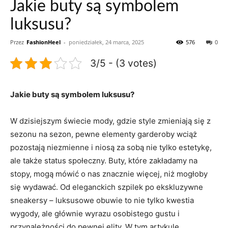
Jakie buty są symbolem
luksusu?
Przez
FashionHeel
-
poniedziałek, 24 marca, 2025
576
0
3/5 - (3 votes)
Jakie​ buty są symbolem ⁣luksusu?
W dzisiejszym⁤ świecie mody, gdzie style zmieniają się z
sezonu na sezon, ⁢pewne elementy garderoby ​wciąż
pozostają niezmienne i niosą‍ za sobą nie tylko estetykę,
ale także ⁢status społeczny. Buty,​ które ‌zakładamy na
stopy, ​mogą mówić⁣ o‌ nas znacznie więcej, niż mogłoby
się wydawać. Od eleganckich szpilek po ekskluzywne
sneakersy – luksusowe⁢ obuwie to nie tylko kwestia
wygody, ale ‌głównie wyrazu osobistego gustu i
przynależności do pewnej elity. W ​tym‍ artykule