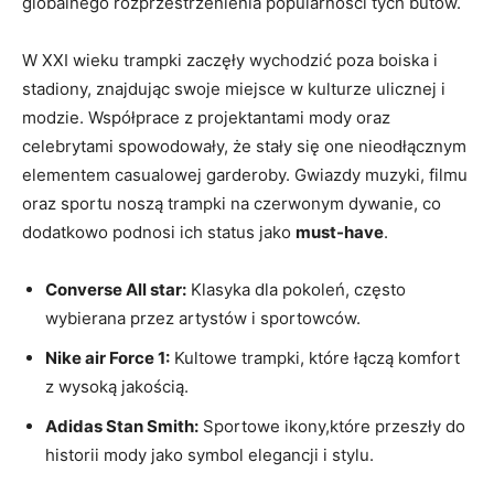
‌globalnego rozprzestrzenienia ‌popularności tych ‌butów.
W XXI wieku trampki‍ zaczęły wychodzić poza boiska i
stadiony, znajdując swoje miejsce ⁢w‌ kulturze ⁤ulicznej i
modzie. ‍Współprace‍ z ‌projektantami mody‌ oraz
celebrytami spowodowały, że stały się ​one nieodłącznym
elementem casualowej‌ garderoby.⁤ Gwiazdy muzyki, filmu
‍oraz sportu noszą trampki na czerwonym dywanie, co
dodatkowo podnosi‌ ich status jako
must-have
.
Converse All⁢ star:
Klasyka dla pokoleń, często
wybierana przez ‌artystów‍ i sportowców.
Nike air Force‍ 1:
Kultowe ‍trampki, które ​łączą komfort
‌z wysoką jakością.
Adidas Stan ‍Smith:
Sportowe⁢ ikony,które przeszły do
historii mody jako symbol elegancji i stylu.