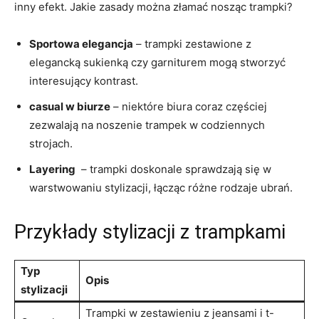
inny efekt.⁤ Jakie zasady można ⁣złamać ‌nosząc trampki?
Sportowa elegancja
– trampki ‍zestawione z
⁢elegancką sukienką czy garniturem mogą stworzyć
interesujący kontrast.
casual w‍ biurze
​– ⁣niektóre biura coraz częściej
zezwalają na noszenie trampek w codziennych‌
strojach.
Layering
‍ – trampki doskonale sprawdzają się w ​
warstwowaniu​ stylizacji, łącząc różne rodzaje ‍ubrań.
Przykłady⁣ stylizacji z trampkami
Typ
Opis
⁢stylizacji
Trampki ​w ​zestawieniu z ​jeansami i t-