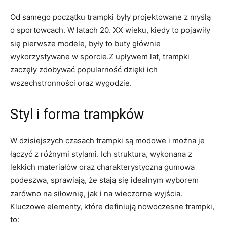
Od samego początku trampki były projektowane z ‍myślą
o sportowcach. W latach 20. XX wieku, kiedy‍ to pojawiły⁢
się pierwsze modele, były ​to buty głównie
wykorzystywane⁤ w sporcie.Z upływem ⁢lat, ⁣trampki
zaczęły zdobywać popularność dzięki ich
wszechstronności oraz wygodzie.
Styl i⁤ forma trampków
W dzisiejszych ⁤czasach trampki są modowe ‍i można je
łączyć z ​różnymi stylami. ⁣Ich‌ struktura,⁣ wykonana z
lekkich⁣ materiałów oraz charakterystyczna ⁤gumowa
podeszwa, ⁢sprawiają, że stają się idealnym⁢ wyborem
zarówno​ na siłownię,⁣ jak i na⁤ wieczorne ⁢wyjścia.
Kluczowe elementy, ‌które definiują‌ nowoczesne trampki,
to: