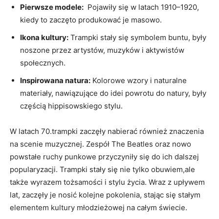
Pierwsze modele:
‌ Pojawiły się​ w ‌latach 1910–1920,⁣
kiedy ‌to zaczęto produkować je masowo.
Ikona kultury:
Trampki stały ⁤się ⁤symbolem buntu, były
⁢noszone ‍przez artystów, ​muzyków i⁤ aktywistów​
społecznych.
Inspirowana natura:
Kolorowe wzory i ⁢naturalne
materiały, nawiązujące ⁤do idei ⁢powrotu do‍ natury, były
częścią ‌hippisowskiego stylu.
W latach 70.trampki zaczęły nabierać‌ również ‌znaczenia
na scenie ‌muzycznej. Zespół‍ The Beatles⁤ oraz nowo
powstałe ⁤ruchy ‍punkowe przyczyniły⁣ się ⁣do ⁣ich dalszej
⁤popularyzacji. Trampki stały ‌się nie⁤ tylko obuwiem,ale
także wyrazem tożsamości‍ i ⁤stylu ‍życia. Wraz z upływem​
lat, zaczęły ⁢je ​nosić kolejne pokolenia, stając się ⁤stałym
⁢elementem ⁤kultury młodzieżowej⁤ na całym świecie.