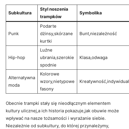
Styl noszenia
Subkultura
Symbolika
trampków
Podarte‌
Punk
dżinsy,skórzane
Bunt,niezależność
kurtki
Luźne‌
Hip-hop
ubrania,szerokie
Klasa,odwaga
spodnie
Kolorowe
Alternatywna
wzory,nietypowe
Kreatywność,indywidua
moda
fasony
Obecnie ⁢trampki ‍stały‌ się nieodłącznym elementem‍
kultury ulicznej,a ‌ich⁣ historia pokazuje,jak⁢ obuwie może
wpływać na nasze tożsamości ‌i wyrażanie siebie.
⁢Niezależnie⁤ od ⁢subkultury,⁤ do której przynależymy,