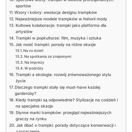
sportów
Wzory i kolory:​ ewolucja designu​ trampków
Najważniejsze ‌modele trampków w⁢ historii mody
Kultowe kolaboracje: trampki jako platforma dla
artystów
Trampki w popkulturze: film, ⁢muzyka i sztuka
Jak nosić trampki: porady na‌ różne okazje
Na co​ dzień
Na spotkania ze znajomymi
Na⁢ imprezy
W⁣ podróży
Trampki ⁢a ​ekologia: rozwój ⁣zrównoważonego​ stylu
życia
Dlaczego​ trampki stały ⁤się must-have każdej
garderoby?
Kiedy trampki są odpowiednie? ‌Stylizacje na codzień i
⁢na specjalne okazje
Słynne​ marki trampków:⁣ przegląd najważniejszych⁤
graczy na rynku
Jak ⁣dbać o trampki: porady dotyczące⁣ konserwacji i
czyszczenia