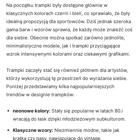
Na początku trampki były dostępne ⁢głównie ⁢w
klasycznych kolorach czerni‌ i ​bieli, co⁢ sprawiało, ​że ⁤były⁣
idealną propozycją dla⁤ sportowców. Dziś jednak szeroka
gama barw ​i wzorów ⁢sprawia, że każdy może ⁢znaleźć coś
dla siebie. Obecnie można spotkać zarówno jednolite,
minimalistyczne modele, jak i trampki ‍przyciągające⁣
wzrok intensywnymi kolorami‌ oraz ciekawymi grafikami.
Trampki zaczęły stać się również płótnem dla artystów,
którzy‌ wykorzystują ​tę‍ przestrzeń⁤ do wyrażania siebie.
Poniżej przedstawiamy ​kilka najpopularniejszych
trendów ‌w designie ​trampków:
neonowe kolory:
Stały się ⁣popularne w latach 80.i
wracają​ do łask dzięki młodzieżowym subkulturom.
Klasyczne⁣ wzory:
Niezmiennie modne, takie jak
kratka czy⁤ pasy, nawiązujące do vintage.