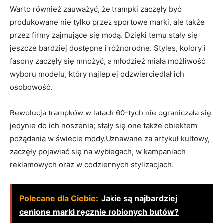
Warto również zauważyć, że ⁢trampki zaczęły ​być
produkowane ⁣nie tylko⁣ przez‌ sportowe marki, ale także
przez firmy zajmujące‍ się modą. ⁤Dzięki temu stały​ się
jeszcze bardziej dostępne i różnorodne. Styles, kolory i
fasony zaczęły się mnożyć,⁤ a młodzież miała możliwość
‍wyboru ⁣modelu, który najlepiej ‍odzwierciedlał ich‌
osobowość.
Rewolucja ​trampków w latach 60-tych nie ograniczała się
jedynie do ich noszenia; stały się one także ‍obiektem
pożądania⁣ w świecie ​mody.Uznawane za artykuł kultowy,
zaczęły pojawiać się‍ na​ wybiegach, w ⁤kampaniach
reklamowych oraz w codziennych stylizacjach.
Polecane dla Ciebie:
Jakie są najbardziej
cenione marki ręcznie robionych butów?