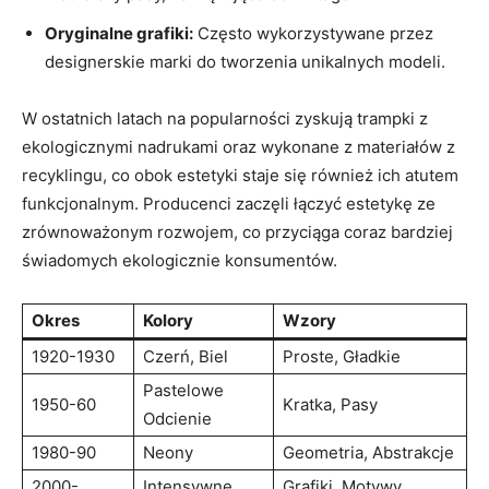
Oryginalne grafiki:
Często ‍wykorzystywane ​przez
designerskie marki do‌ tworzenia unikalnych ‍modeli.
W ​ostatnich ⁣latach na popularności ‌zyskują trampki z
ekologicznymi nadrukami oraz wykonane ⁣z materiałów z
recyklingu, ​co obok estetyki‌ staje się również ich atutem
funkcjonalnym. Producenci zaczęli ⁣łączyć estetykę ze
zrównoważonym rozwojem,⁣ co przyciąga coraz bardziej
świadomych ekologicznie​ konsumentów.
Okres
Kolory
Wzory
1920-1930
Czerń, Biel
Proste, Gładkie
Pastelowe⁢
1950-60
Kratka, Pasy
Odcienie
1980-90
Neony
Geometria,‍ Abstrakcje
2000-
Intensywne
Grafiki,​ Motywy