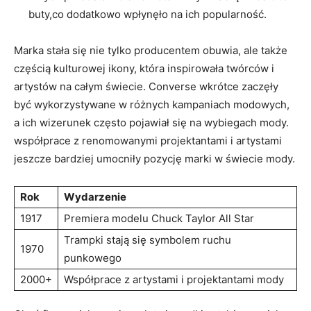
buty,co​ dodatkowo wpłynęło na‍ ich​ popularność.
Marka stała się nie tylko⁣ producentem obuwia, ​ale‍ także⁣
częścią ​kulturowej ikony, która⁤ inspirowała ⁢twórców ⁤i
artystów na całym ‍świecie. Converse wkrótce ⁤zaczęły
być ‍wykorzystywane w różnych kampaniach⁣ modowych,
a ich ​wizerunek często ‌pojawiał się na‍ wybiegach ⁤mody.
współprace⁤ z renomowanymi projektantami i artystami
jeszcze bardziej ⁢umocniły pozycję⁤ marki⁢ w świecie​ mody.
Rok
Wydarzenie
1917
Premiera modelu Chuck⁤ Taylor All‍ Star
Trampki stają⁣ się ⁤symbolem‌ ruchu⁢
1970
punkowego
2000+
Współprace z ⁤artystami i projektantami mody