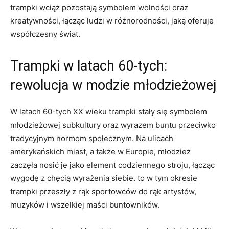
trampki wciąż⁢ pozostają symbolem wolności oraz
kreatywności,⁣ łącząc ludzi​ w różnorodności, jaką ‍oferuje
współczesny świat.
Trampki w⁤ latach 60-tych:
rewolucja w modzie młodzieżowej
W latach ‌60-tych XX​ wieku​ trampki ‍stały‍ się symbolem
młodzieżowej subkultury oraz wyrazem buntu przeciwko⁣
tradycyjnym ⁣normom społecznym. Na ulicach
amerykańskich miast, a także w Europie, młodzież
zaczęła nosić⁤ je jako element codziennego⁣ stroju, ‍łącząc
wygodę z ⁢chęcią ‍wyrażenia siebie. to w tym okresie ​
trampki ‍przeszły z rąk sportowców do rąk⁣ artystów,
⁤muzyków ‌i wszelkiej ⁤maści buntowników.