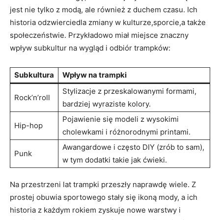
jest nie ​tylko z modą, ale również z duchem czasu. Ich⁢
historia ​odzwierciedla zmiany w kulturze,sporcie,a ‌także
społeczeństwie. Przykładowo ⁣miał ​miejsce znaczny​
wpływ subkultur na wygląd ⁣i odbiór trampków:
Subkultura
Wpływ na⁣ trampki
Stylizacje z przeskalowanymi formami,
Rock’n’roll
bardziej wyraziste ‍kolory.
Pojawienie się modeli z wysokimi
Hip-hop
⁣cholewkami i różnorodnymi printami.
Awangardowe i często DIY (zrób to sam),
Punk
w tym dodatki takie jak ćwieki.
Na przestrzeni lat trampki przeszły⁣ naprawdę ‍wiele. Z
prostej obuwia⁤ sportowego stały się ​ikoną⁢ mody,‌ a ich
⁣historia z każdym‍ rokiem zyskuje nowe warstwy i