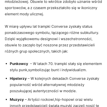
młodzieżowej.⁢ Obuwie to wkrótce zdobyło ‌uznanie wśród
sportowców, a z czasem przekształciło się ‌w ikoniczny
element mody ulicznej.
W miarę⁢ upływu lat⁤ trampki Converse​ zyskały status⁢
ponadczasowego symbolu, łączącego różne subkultury.
Dzięki wyjątkowemu designowi i wszechstronności,‍
obuwie ⁢to⁢ zaczęło ⁣być noszone przez przedstawicieli
różnych grup społecznych, takich ⁢jak:
Punkowcy
‍ – W latach 70. trampki ​stały się ⁤elementem
stylu ​punk,symbolizując bunt⁤ i indywidualizm.
Hipsterzy
– W kolejnych dekadach Converse zyskały
⁤popularność wśród ‌alternatywnej młodzieży
poszukującej ‍autentyczności w⁤ modzie.
Muzycy
– Artyści ⁢rockowi,hip-hopowi oraz​ wielu
innych przedstawicieli świata muzyki zaczęli nosić te