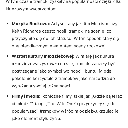
W tym czasie⁤ trampki ‌zyskały na popularności dzięki kilku
kluczowym wydarzeniom:
Muzyka⁢ Rockowa:
⁢Artyści⁤ tacy jak Jim Morrison czy
Keith Richards⁣ często nosili trampki na ⁣scenie, co
przyczyniło się do ich statusu. W‍ ten⁤ sposób stały się⁤
one⁤ nieodłącznym‍ elementem sceny rockowej.
Wzrost‌ kultury młodzieżowej:
W miarę jak kultura
młodzieżowa zyskiwała na‌ sile, trampki zaczęły być
postrzegane ⁤jako symbol wolności i buntu.​ Młode
⁢pokolenie ⁢korzystało ⁢z‌ trampków jako narzędzia ⁣do
wyrażania swojej ‌tożsamości.
Filmy i‍ media:
⁣Ikoniczne filmy, takie jak ‍„Gdzie są teraz‍
ci ⁤młodzi?”⁤ (ang. „The Wild One”) przyczyniły się do
popularyzacji trampków ⁣wśród ‍młodzieży,ukazując je
⁤jako element⁤ stylu ⁤życia.