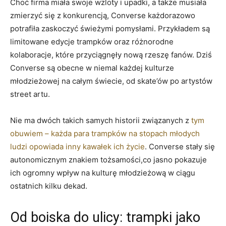
Choć firma miała swoje wzloty i ⁢upadki, a także musiała
zmierzyć się‍ z konkurencją, ⁢Converse każdorazowo
⁤potrafiła ‌zaskoczyć⁢ świeżymi‌ pomysłami.‌ Przykładem ⁤są
limitowane edycje ​trampków oraz⁣ różnorodne‌
kolaboracje, ⁤które przyciągnęły⁣ nową rzeszę fanów. ​Dziś
Converse są ⁤obecne w niemal​ każdej kulturze
młodzieżowej‌ na⁤ całym świecie, od skate’ów ​po ⁣artystów
street artu.
Nie ma dwóch‍ takich ⁤samych historii związanych z
tym
⁣obuwiem​ –‍ każda ⁢para trampków na‍ stopach młodych
ludzi opowiada inny ⁢kawałek⁢ ich życie
. Converse stały‍ się
autonomicznym ‌znakiem ⁤tożsamości,co jasno⁤ pokazuje
ich ogromny ⁣wpływ na kulturę młodzieżową ‍w ciągu
ostatnich kilku dekad.
Od boiska ‌do ulicy: trampki jako