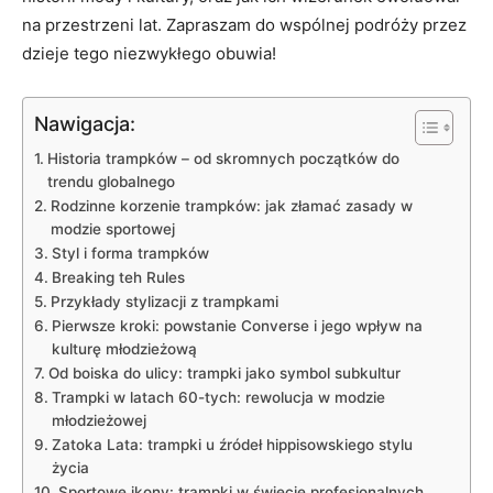
na przestrzeni lat. Zapraszam do wspólnej podróży przez
dzieje ⁤tego niezwykłego ⁢obuwia!
Nawigacja:
Historia trampków – ​od skromnych początków do⁣
trendu globalnego
Rodzinne korzenie trampków: jak złamać zasady w
‌modzie sportowej
Styl i⁤ forma trampków
Breaking teh ​Rules
Przykłady⁣ stylizacji z trampkami
Pierwsze kroki:‌ powstanie Converse​ i jego‍ wpływ ‌na
⁢kulturę ⁣młodzieżową
Od boiska ‌do ulicy: trampki jako symbol subkultur
Trampki w⁤ latach 60-tych: rewolucja w modzie
młodzieżowej
Zatoka Lata: trampki ​u źródeł hippisowskiego stylu
życia
Sportowe ikony: trampki​ w​ świecie⁣ profesjonalnych