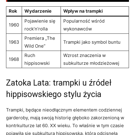
Rok
Wydarzenie
Wpływ‍ na trampki
Pojawienie ‍się
Popularność wśród
1960
rock’n’rolla
wykonawców
Premiera „The
1963
Trampki ⁣jako symbol buntu
Wild One”
Ruch
Wzrost znaczenia ⁢w
1968
⁤hippisowski
subkulturze‍ młodzieżowej
Zatoka Lata: trampki ​u źródeł
hippisowskiego stylu życia
Trampki, będące nieodłącznym elementem codziennej⁤
garderoby, mają swoją historię głęboko zakorzenioną w
kontrkulturze⁤ lat 60. XX wieku. To właśnie w ‌tym​ czasie⁤
pojawiła się⁤ subkultura hippisowska, która⁤ odcisnęła