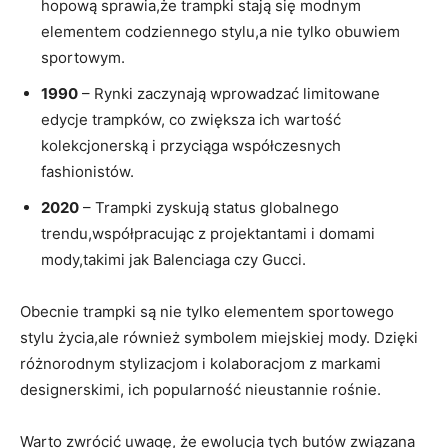
hopową sprawia,że ⁤trampki⁣ stają⁣ się⁤ modnym
elementem codziennego ‌stylu,a ‍nie tylko ⁣obuwiem
‌sportowym.
1990
– Rynki zaczynają⁤ wprowadzać limitowane
edycje trampków, co zwiększa‍ ich⁣ wartość⁤
kolekcjonerską i przyciąga współczesnych​
fashionistów.
2020
– Trampki zyskują status globalnego
trendu,współpracując z projektantami i ⁢domami
mody,takimi jak ⁢Balenciaga czy Gucci.
Obecnie trampki ‌są nie tylko ⁤elementem sportowego
stylu życia,ale również ⁣symbolem miejskiej ‌mody. Dzięki
⁤różnorodnym stylizacjom ⁢i kolaboracjom z​ markami
designerskimi, ich popularność nieustannie rośnie.
Warto‍ zwrócić uwagę, ⁣że ewolucja tych butów związana