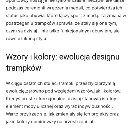
Sportowcy noszą je nie tylko w czasie meczów, ale także⁢
podczas ceremonii wręczenia medali, co ‌potwierdza ich
status jako obuwia, ‍które łączy sport ‌z modą. Ta zmiana ‌w
⁤postrzeganiu trampków⁢ sprawia, że stały się one ​tym,
czym są dzisiaj -⁢ nie tylko funkcjonalnym ⁣obuwiem, ale
⁤również ikoną stylu.
Wzory i kolory:​ ewolucja designu​
trampków
W ciągu ostatnich stuleci trampki przeszły⁤ olbrzymią
ewolucję,zarówno⁢ pod względem wzorów,jak​ i⁣ kolorów.
⁣Kiedyś proste i funkcjonalne, ⁢dzisiaj⁢ stanowią istotny
element mody ulicznej oraz wyraz indywidualności.
Warto przyjrzeć ⁢się, ​jak zmieniały się ⁢ich projekty oraz
jakie kolory dominowały na przestrzeni lat.