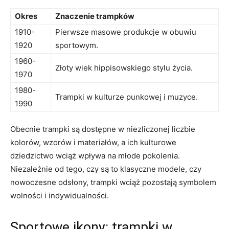
Okres
Znaczenie trampków
1910-
Pierwsze masowe produkcje w obuwiu
1920
sportowym.
1960-
Złoty wiek ‌hippisowskiego stylu ​życia.
1970
1980-
Trampki ‍w kulturze punkowej ⁣i muzyce.
1990
Obecnie ‍trampki są‍ dostępne w⁣ niezliczonej liczbie
⁣kolorów, wzorów i materiałów, a ich kulturowe
dziedzictwo wciąż wpływa na młode pokolenia.
Niezależnie od tego, czy⁤ są​ to klasyczne​ modele, czy
nowoczesne odsłony, trampki wciąż pozostają symbolem
‍wolności i indywidualności.
Sportowe ikony: trampki​ w​