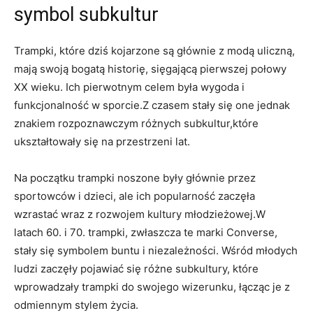
symbol subkultur
Trampki, które dziś⁢ kojarzone ⁣są⁢ głównie ⁢z modą uliczną,
mają⁢ swoją bogatą historię, sięgającą pierwszej ‍połowy
‍XX wieku. Ich pierwotnym celem była ⁢wygoda i
funkcjonalność w sporcie.Z czasem stały się one⁢ jednak
‌znakiem rozpoznawczym‌ różnych subkultur,które
ukształtowały się na przestrzeni lat.
Na początku ⁤trampki noszone ⁢były głównie przez
sportowców‌ i dzieci,⁣ ale ich popularność zaczęła
‍wzrastać wraz z ‌rozwojem kultury ⁢młodzieżowej.W
latach 60. i‌ 70.​ trampki,​ zwłaszcza te marki Converse,
stały ⁤się symbolem buntu i​ niezależności. Wśród ⁤młodych
ludzi zaczęły pojawiać się różne ⁢subkultury, które
wprowadzały trampki do swojego wizerunku, łącząc‍ je z⁢
odmiennym stylem życia.