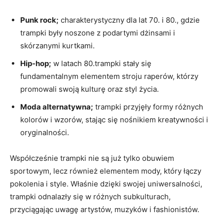
Punk rock;
charakterystyczny dla lat⁢ 70. i 80., gdzie
trampki były‍ noszone z podartymi⁢ dżinsami i⁢
skórzanymi kurtkami.
Hip-hop;
w⁤ latach 80.trampki stały się
fundamentalnym‍ elementem ⁤stroju raperów, którzy⁣
promowali swoją⁣ kulturę oraz‌ styl życia.
Moda alternatywna;
‌trampki ‍przyjęły formy ⁣różnych
kolorów i ‌wzorów, stając ‍się nośnikiem kreatywności ​i
oryginalności.
Współcześnie trampki nie są ⁣już tylko ⁣obuwiem
⁣sportowym, lecz również‌ elementem mody, ⁢który łączy
pokolenia‌ i⁢ style.⁤ Właśnie ‍dzięki swojej uniwersalności,
trampki⁤ odnalazły‌ się w różnych⁣ subkulturach,
⁢przyciągając uwagę ​artystów, muzyków i⁢ fashionistów.