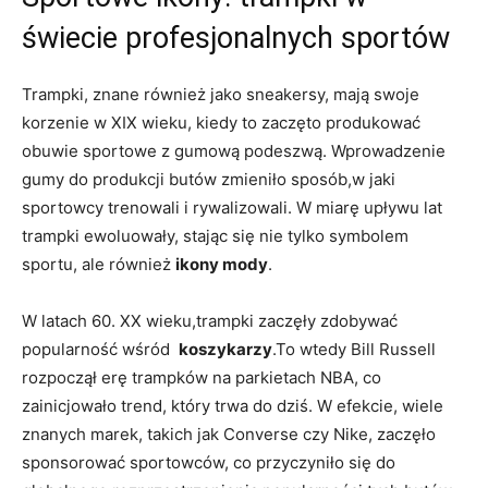
świecie⁣ profesjonalnych sportów
Trampki, znane również‌ jako sneakersy, ​mają swoje
korzenie​ w ‍XIX wieku, kiedy to zaczęto produkować
obuwie sportowe z gumową ‍podeszwą. Wprowadzenie
gumy ‍do ⁣produkcji butów zmieniło sposób,w jaki
sportowcy ⁤trenowali i ​rywalizowali. W ⁢miarę upływu lat⁤
trampki ⁤ewoluowały, stając się nie ⁤tylko symbolem
sportu, ale ‍również
ikony⁤ mody
.
W latach 60. XX⁤ wieku,trampki zaczęły zdobywać
popularność wśród ‍
koszykarzy
.To wtedy Bill ‍Russell
rozpoczął erę ‍trampków na parkietach NBA, co
⁢zainicjowało trend,​ który trwa‌ do dziś. ⁢W efekcie, wiele
znanych marek, takich jak Converse czy Nike, zaczęło⁤
sponsorować sportowców, co przyczyniło się do