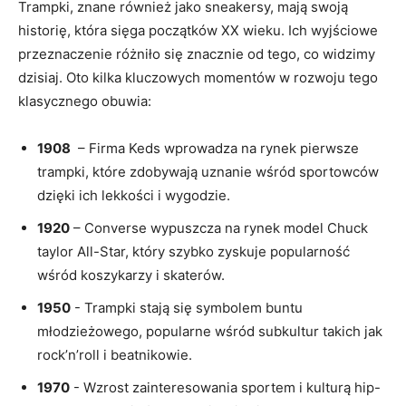
Trampki, znane ⁣również ‌jako sneakersy, mają swoją
historię,‍ która sięga ⁢początków‍ XX⁣ wieku.​ Ich ⁤wyjściowe
przeznaczenie różniło się znacznie od​ tego,⁣ co​ widzimy
dzisiaj.‍ Oto kilka ⁢kluczowych ⁣momentów w rozwoju tego
klasycznego obuwia:
1908
‍ – Firma Keds⁢ wprowadza na rynek pierwsze
trampki, które zdobywają uznanie wśród ⁢sportowców⁣
dzięki ich‍ lekkości⁢ i wygodzie.
1920
– Converse wypuszcza ‍na ‌rynek ⁢model Chuck ​
taylor All-Star, który szybko zyskuje popularność
wśród koszykarzy i‌ skaterów.
1950
‌- ​Trampki stają się symbolem buntu
młodzieżowego, popularne ⁣wśród subkultur takich jak
rock’n’roll i ‍beatnikowie.
1970
-​ Wzrost zainteresowania sportem ⁣i ⁢kulturą hip-