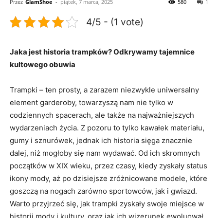
Przez
GlamShoe
-
piątek, 7 marca, 2025
580
1
4/5 - (1 vote)
Jaka jest historia‌ trampków? Odkrywamy tajemnice
kultowego obuwia
Trampki – ten prosty, a⁢ zarazem niezwykle uniwersalny
element garderoby, towarzyszą nam nie tylko w
codziennych spacerach, ale także na najważniejszych
wydarzeniach życia. Z pozoru to tylko kawałek ​materiału,
gumy i sznurówek, jednak ich historia sięga ​znacznie⁣
dalej, niż‍ mogłoby się ​nam⁤ wydawać. Od‍ ich skromnych
początków ⁤w ⁢XIX​ wieku, przez czasy, kiedy zyskały status⁤
ikony mody, aż po dzisiejsze zróżnicowane modele, które
goszczą na​ nogach​ zarówno sportowców, jak i gwiazd.⁣
Warto⁢ przyjrzeć się, jak⁢ trampki ⁢zyskały⁣ swoje miejsce w
historii‍ mody i kultury, oraz ⁢jak ich wizerunek ⁣ewoluował ​