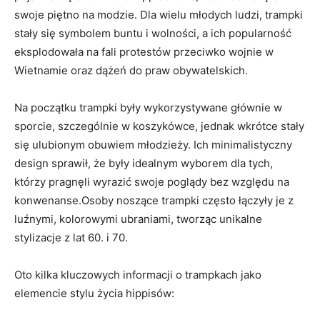
swoje piętno na modzie. Dla wielu młodych ludzi, trampki
stały się​ symbolem buntu i wolności, ⁤a ich ‍popularność
eksplodowała na fali protestów⁣ przeciwko wojnie w
⁤Wietnamie oraz dążeń ⁢do praw obywatelskich.
Na ​początku trampki ⁢były wykorzystywane głównie⁢ w
‌sporcie, szczególnie w koszykówce, jednak⁣ wkrótce stały
​się ulubionym obuwiem młodzieży. Ich minimalistyczny
⁣design ⁣sprawił, ⁢że były ⁢idealnym ⁤wyborem dla tych,
‍którzy pragnęli wyrazić​ swoje poglądy bez względu na
konwenanse.Osoby noszące trampki często ⁤łączyły je z
luźnymi, kolorowymi ubraniami, tworząc‌ unikalne
stylizacje z‌ lat 60. i 70.
Oto kilka ‌kluczowych informacji o ‍trampkach jako
elemencie‌ stylu życia hippisów: