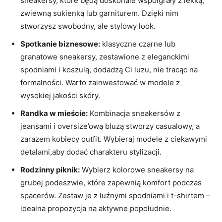
sneakersy, które będą doskonale współgrały z lekką,
zwiewną sukienką lub garniturem. Dzięki nim
stworzysz swobodny, ale stylowy look.
Spotkanie biznesowe:
klasyczne czarne lub
granatowe sneakersy, zestawione z eleganckimi
spodniami i koszulą, dodadzą Ci luzu, nie tracąc na
formalności. Warto zainwestować w modele z
wysokiej jakości skóry.
Randka w mieście:
Kombinacja sneakersów z
jeansami i oversize’ową bluzą stworzy casualowy, a
zarazem kobiecy outfit. Wybieraj modele z ciekawymi
detalami,aby dodać charakteru stylizacji.
Rodzinny piknik:
Wybierz kolorowe sneakersy na
grubej podeszwie, które zapewnią komfort podczas
spacerów. Zestaw je z luźnymi spodniami i t-shirtem –
idealna propozycja na aktywne popołudnie.