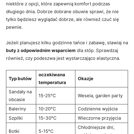
niektóre z opcji, które zapewnią komfort podczas
długiego dnia. Dobrze dobrane obuwie sprawi, że nie
tylko będziesz wyglądać dobrze, ale również czuć się
pewnie.
Jeżeli planujesz kilku godzinne tańce i zabawę, stawiaj na
buty z odpowiednim wsparciem
dla stóp. Sprawdzaj
również, czy podeszwa jest wystarczająco elastyczna.
oczekiwana
Typ butów
Okazje
temperatura
Sandały na
15-25°C
Wesela, garden party
obcasie
Baleriny
10-20°C
Codzienne wyjścia
Szpilki
15-30°C
Wieczorne przyjęcia
Chłodniejsze dni,
Botki
5-15°C