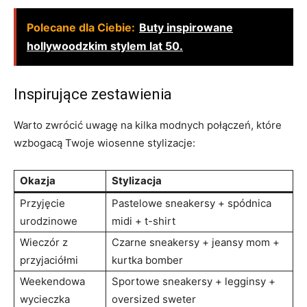
Polecane dla Ciebie:
Buty inspirowane
hollywoodzkim stylem lat 50.
Inspirujące zestawienia
Warto zwrócić uwagę na kilka modnych połączeń, które
wzbogacą Twoje wiosenne stylizacje:
Okazja
Stylizacja
Przyjęcie
Pastelowe sneakersy + spódnica
urodzinowe
midi + t-shirt
Wieczór z
Czarne sneakersy + jeansy mom +
przyjaciółmi
kurtka bomber
Weekendowa
Sportowe sneakersy + legginsy +
wycieczka
oversized sweter