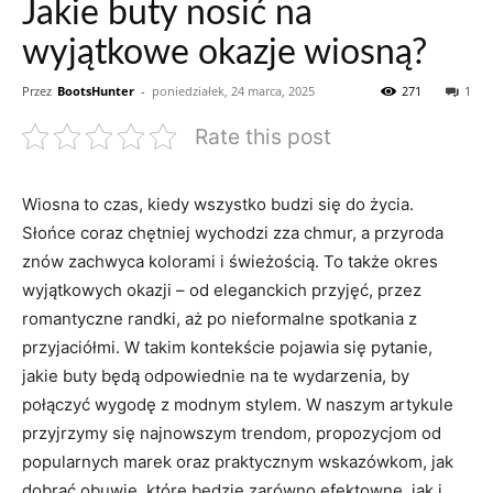
Jakie buty nosić na
wyjątkowe okazje wiosną?
Przez
BootsHunter
-
poniedziałek, 24 marca, 2025
271
1
Rate this post
Wiosna to czas, kiedy wszystko budzi się do życia.
Słońce coraz chętniej wychodzi zza chmur, a przyroda
znów zachwyca kolorami i świeżością. To także okres
wyjątkowych okazji – od eleganckich przyjęć, przez
romantyczne randki, aż po nieformalne spotkania z
przyjaciółmi. W takim kontekście pojawia się pytanie,
jakie buty będą odpowiednie na te wydarzenia, by
połączyć wygodę z modnym stylem. W naszym artykule
przyjrzymy się najnowszym trendom, propozycjom od
popularnych marek oraz praktycznym wskazówkom, jak
dobrać obuwie, które będzie zarówno efektowne, jak i