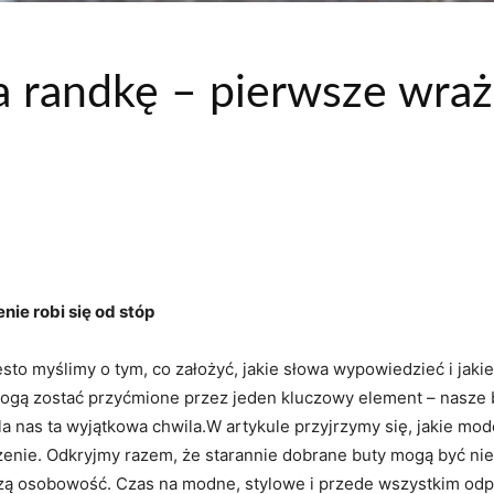
a randkę – pierwsze wraże
ie robi się od stóp
to myślimy o tym, co założyć, jakie słowa wypowiedzieć i jak
gą zostać przyćmione przez jeden kluczowy element – nasze but
dla nas ta wyjątkowa chwila.W artykule przyjrzymy się, jakie mo
żenie. Odkryjmy razem, że starannie dobrane buty mogą być nie
aszą osobowość. Czas na modne, stylowe i przede wszystkim odp