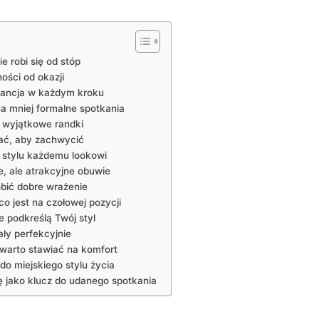
e robi się od stóp
ości od okazji
egancja w każdym kroku
a mniej formalne spotkania
 wyjątkowe randki
rać, aby zachwycić
ą stylu każdemu lookowi
, ale atrakcyjne obuwie
obić dobre wrażenie
o jest na czołowej pozycji
e podkreślą Twój styl
ły perfekcyjnie
warto stawiać na komfort
do miejskiego stylu życia
kę jako klucz do udanego spotkania