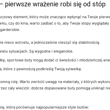
– pierwsze wrażenie robi się od stóp
czowy element, który może znacząco wpłynąć na Twoje pierwsz
rku, czy do kina, warto zadbać o to, aby Twoje stopy wyglądały a
 garderobie.
e nieco wzrostu, a jednocześnie cieszyć się stabilnością.
wielu sytuacjach. Są wygodne i eleganckie.
ndkę, sportowe buty mogą dodać ci świeżości i młodzieńczej ener
, które z pewnością podkreślą Twoją sylwetkę.
romną rolę. Warto zwrócić uwagę na materiały, z których wykona
rzez cały wieczór. dobrze dopasowane buty pomogą uniknąć ni
lę, która porównuje najpopularniejsze style butów: