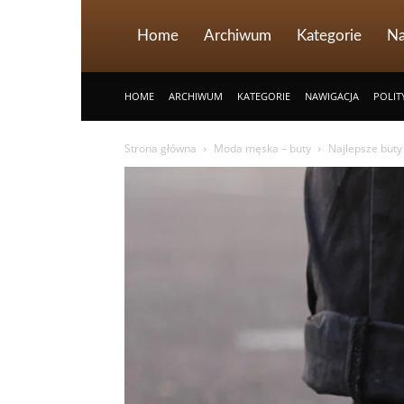
Home
Archiwum
Kategorie
Na
HOME
ARCHIWUM
KATEGORIE
NAWIGACJA
POLIT
Strona główna
Moda męska – buty
Najlepsze buty