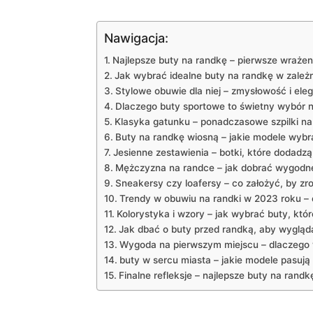
Nawigacja:
Najlepsze buty na randkę – pierwsze wrażeni
Jak wybrać idealne buty na randkę w zależn
Stylowe obuwie dla niej – zmysłowość i el
Dlaczego buty sportowe to świetny wybór n
Klasyka gatunku – ponadczasowe szpilki na
Buty na randkę wiosną – jakie modele wyb
Jesienne zestawienia – botki, które dodadz
Mężczyzna na randce – jak dobrać wygodne
Sneakersy czy loafersy – co założyć, by zr
Trendy w obuwiu na randki w 2023 roku – c
Kolorystyka i wzory – jak wybrać buty, któr
Jak dbać o buty przed randką, aby wygląda
Wygoda na pierwszym miejscu – dlaczego 
buty w sercu miasta – jakie modele pasują 
Finalne refleksje – najlepsze buty na rand