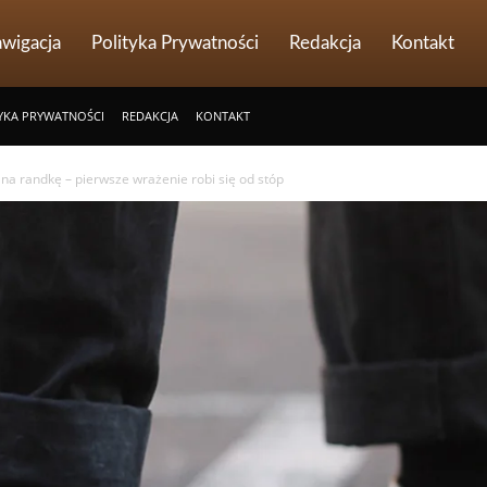
wigacja
Polityka Prywatności
Redakcja
Kontakt
YKA PRYWATNOŚCI
REDAKCJA
KONTAKT
 na randkę – pierwsze wrażenie robi się od stóp