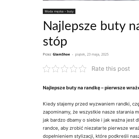
Moda męska – buty
Najlepsze buty n
stóp
Przez
GlamShoe
-
piątek, 23 maja, 2025
Rate this post
Najlepsze buty na randkę – pierwsze wrażen
Kiedy stajemy przed wyzwaniem randki, częs
zapominamy, że wszystkie nasze starania mo
jak bardzo dbamy o siebie i jak ważna jest 
randce, aby zrobić niezatarte pierwsze wra
dopełnieniem stylizacji, które podkreśli n