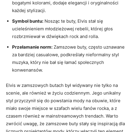
bogatymi kolorami, dodaje elegancji i oryginalności
każdej stylizacji.
Symbol buntu:
Nosząc te buty, Elvis stał się
ucieleśnieniem młodzieżowej rebelii, której głos
rozbrzmiewał w dźwiękach rock and rolla.
Przełamanie norm:
Zamszowe buty, często uznawane
za bardziej casualowe, podkreślały nieformalny styl
muzyka, który nie bał się łamać społecznych
konwenansów.
Elvis w zamszowych butach był widywany nie tylko na
scenie, ale również w życiu codziennym. Jego unikalny
styl przyczynił się do powstania mody na obuwie, które
miało swoje miejsce w szafach wielu fanów rocka, a z
czasem również w mainstreamowych trendach. Warto
zwrócić uwagę, że zamszowe buty stały się inspiracją dla
licznych projektantów mody, którzy włączyli ten element