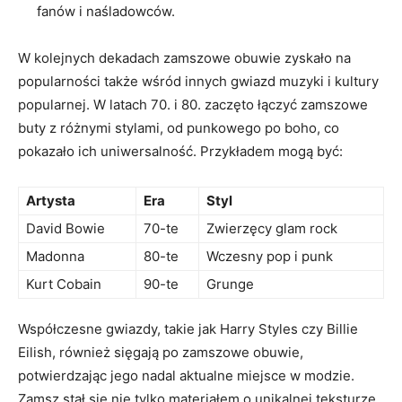
fanów i naśladowców.
W kolejnych dekadach zamszowe obuwie zyskało na
popularności także wśród innych gwiazd muzyki i kultury
popularnej. W latach 70. i 80. zaczęto łączyć zamszowe
buty z różnymi stylami, od punkowego po boho, co
pokazało ich uniwersalność. Przykładem mogą być:
Artysta
Era
Styl
David Bowie
70-te
Zwierzęcy glam rock
Madonna
80-te
Wczesny pop i punk
Kurt Cobain
90-te
Grunge
Współczesne gwiazdy, takie jak Harry Styles czy Billie
Eilish, również sięgają po zamszowe obuwie,
potwierdzając jego nadal aktualne miejsce w modzie.
Zamsz stał się nie tylko materiałem o unikalnej teksturze,