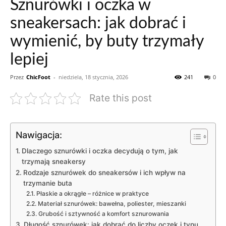
Sznurówki i oczka w
sneakersach: jak dobrać i
wymienić, by buty trzymały
lepiej
Przez
ChicFoot
-
niedziela, 18 stycznia, 2026
241
0
Rate this post
Nawigacja:
Dlaczego sznurówki i oczka decydują o tym, jak
trzymają sneakersy
Rodzaje sznurówek do sneakersów i ich wpływ na
trzymanie buta
Płaskie a okrągłe – różnice w praktyce
Materiał sznurówek: bawełna, poliester, mieszanki
Grubość i sztywność a komfort sznurowania
Długość sznurówek: jak dobrać do liczby oczek i typu