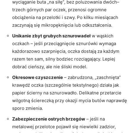
wyciąganie buta „na siłę”, bez poluzowania dwóch–
trzech górnych par oczek, przenosi ogromne
obciążenia na przelotki i szwy. Po kilku miesiącach
zaczynają się mikropęknięcia lub odkształcenia.
Unikanie zbyt grubych sznurowadeł
w wąskich
oczkach – jeśli przeciągnięcie sznurówki wymaga
każdorazowo szarpnięcia, oczka dostają za każdym
razem ten sam, silny bodziec rozciągający. Lepiej
dobrać cieńszy, ale nie śliski model.
Okresowe czyszczenie
– zabrudzona, „zaschnięta”
krawędź oczka (szczególnie tekstylnego) działa jak
papier ścierny na sznurowadło. Delikatne przetarcie
wilgotną ściereczką przy okazji mycia butów naprawdę
sporo zmienia.
Zabezpieczenie ostrych brzegów
– jeśli na
metalowej przelotce pojawił się niewielki zadzior,