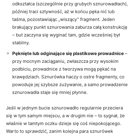
odkształca (szczególnie przy grubych sznurowadłach),
później traci sztywność, aż w końcu pęka nić lub
taśma, pozostawiając „wiszący” fragment. Jeden
brakujący punkt sznurowania zaburza całą konstrukcję
– but zaczyna się wyginać tam, gdzie wcześniej był
stabilny.
Pęknięte lub odginające się plastikowe prowadnice
–
przy mocnym zaciąganiu, zwłaszcza przy wysokim
podbiciu, prowadnice z tworzywa mogą pękać na
krawędziach. Sznurówka haczy o ostre fragmenty, co
powoduje jej szybsze zużywanie, a samo prowadzenie
sznurowadła staje się mniej płynne.
Jeśli w jednym bucie sznurowadło regularnie przeciera
się w tym samym miejscu, a w drugim nie – to sygnał, że
właśnie w tamtym oczku dzieje się coś niepokojącego.
Warto to sprawdzić, zanim kolejna para sznurówek