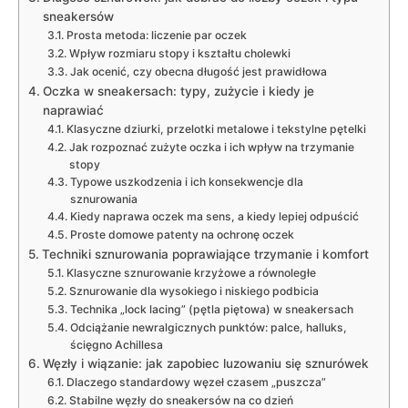
sneakersów
Prosta metoda: liczenie par oczek
Wpływ rozmiaru stopy i kształtu cholewki
Jak ocenić, czy obecna długość jest prawidłowa
Oczka w sneakersach: typy, zużycie i kiedy je
naprawiać
Klasyczne dziurki, przelotki metalowe i tekstylne pętelki
Jak rozpoznać zużyte oczka i ich wpływ na trzymanie
stopy
Typowe uszkodzenia i ich konsekwencje dla
sznurowania
Kiedy naprawa oczek ma sens, a kiedy lepiej odpuścić
Proste domowe patenty na ochronę oczek
Techniki sznurowania poprawiające trzymanie i komfort
Klasyczne sznurowanie krzyżowe a równoległe
Sznurowanie dla wysokiego i niskiego podbicia
Technika „lock lacing” (pętla piętowa) w sneakersach
Odciążanie newralgicznych punktów: palce, halluks,
ścięgno Achillesa
Węzły i wiązanie: jak zapobiec luzowaniu się sznurówek
Dlaczego standardowy węzeł czasem „puszcza”
Stabilne węzły do sneakersów na co dzień