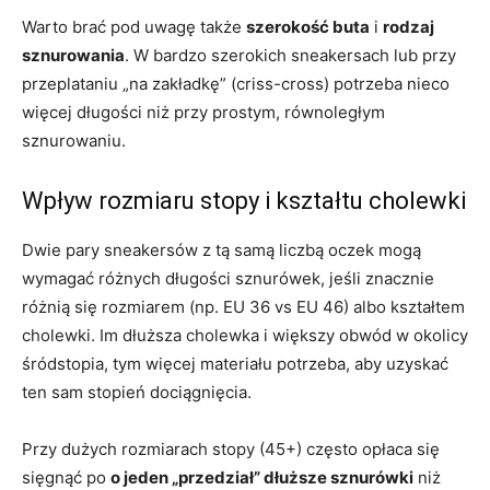
Warto brać pod uwagę także
szerokość buta
i
rodzaj
sznurowania
. W bardzo szerokich sneakersach lub przy
przeplataniu „na zakładkę” (criss-cross) potrzeba nieco
więcej długości niż przy prostym, równoległym
sznurowaniu.
Wpływ rozmiaru stopy i kształtu cholewki
Dwie pary sneakersów z tą samą liczbą oczek mogą
wymagać różnych długości sznurówek, jeśli znacznie
różnią się rozmiarem (np. EU 36 vs EU 46) albo kształtem
cholewki. Im dłuższa cholewka i większy obwód w okolicy
śródstopia, tym więcej materiału potrzeba, aby uzyskać
ten sam stopień dociągnięcia.
Przy dużych rozmiarach stopy (45+) często opłaca się
sięgnąć po
o jeden „przedział” dłuższe sznurówki
niż