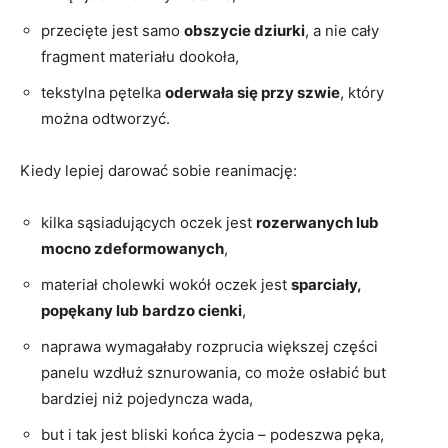
przecięte jest samo
obszycie dziurki
, a nie cały
fragment materiału dookoła,
tekstylna pętelka
oderwała się przy szwie
, który
można odtworzyć.
Kiedy lepiej darować sobie reanimację:
kilka sąsiadujących oczek jest
rozerwanych lub
mocno zdeformowanych
,
materiał cholewki wokół oczek jest
sparciały,
popękany lub bardzo cienki
,
naprawa wymagałaby rozprucia większej części
panelu wzdłuż sznurowania, co może osłabić but
bardziej niż pojedyncza wada,
but i tak jest bliski końca życia – podeszwa pęka,