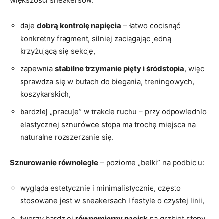
większości sneakersów:
daje
dobrą kontrolę napięcia
– łatwo docisnąć
konkretny fragment, silniej zaciągając jedną
krzyżującą się sekcję,
zapewnia
stabilne trzymanie pięty i śródstopia
, więc
sprawdza się w butach do biegania, treningowych,
koszykarskich,
bardziej „pracuje” w trakcie ruchu – przy odpowiednio
elastycznej sznurówce stopa ma trochę miejsca na
naturalne rozszerzanie się.
Sznurowanie równoległe
– poziome „belki” na podbiciu:
wygląda estetycznie i minimalistycznie, często
stosowane jest w sneakersach lifestyle o czystej linii,
tworzy bardziej
równomierny nacisk
na grzbiet stopy,