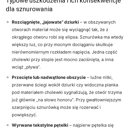
Typowe uszkodzenia i ich konsekwencje
dla sznurowania
Rozciągnięte, „jajowate” dziurki
– w obszywanych
otworach materiał może się wyciągnąć tak, że z
okrągłego otworu robi się elipsa. Sznurówka ma wtedy
większy luz, co przy mocnym dociąganiu skutkuje
nierównomiernym rozkładem napięcia. Jedna część
cholewki przy stopie jest mocno zaciśnięta, a inna
wciąż „pływa”.
Przecięte lub nadwątlone obszycie
– luźne nitki,
przerwane ściegi wokół dziurki czy widoczna pianka
pod materiałem cholewki sygnalizują, że otwór trzyma
już głównie „na słowo honoru”. Przy gwałtowniejszym
szarpnięciu sznurówką może się rozerwać i
powiększyć.
Wyrwane tekstylne pętelki
– najpierw pętelka się