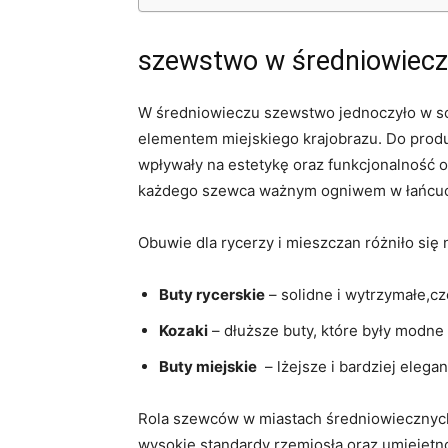
szewstwo w średniowieczu
W średniowieczu szewstwo ⁤jednoczyło w sobi
elementem miejskiego‍ krajobrazu. Do produ
wpływały na estetykę ‍oraz‌ funkcjonalność ob
każdego szewca ważnym ⁤ogniwem w łańcuch
Obuwie dla rycerzy⁣ i mieszczan ⁣różniło⁤ się
Buty rycerskie
– solidne⁤ i wytrzymałe,c
Kozaki
– dłuższe buty, które były⁢ modn
Buty⁢ miejskie
​ – lżejsze i‍ bardziej el
Rola szewców‍ w miastach średniowiecznych
wysokie standardy rzemiosła oraz umiejętn