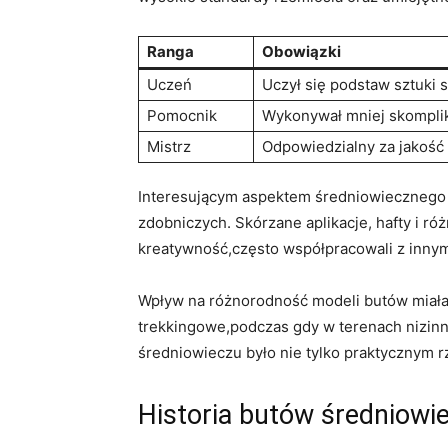
Ranga
Obowiązki
Uczeń
Uczył ⁢się podstaw sztuki 
Pomocnik
Wykonywał⁢ mniej​ skompli
Mistrz
Odpowiedzialny za jakość
Interesującym aspektem ​średniowiecznego s
zdobniczych. Skórzane aplikacje, hafty⁣ i ró
kreatywność,często współpracowali z innymi 
Wpływ⁤ na różnorodność modeli butów miała 
trekkingowe,podczas gdy w terenach ‌nizinn
⁣średniowieczu było nie tylko praktycznym r
Historia butów⁤ średniowi