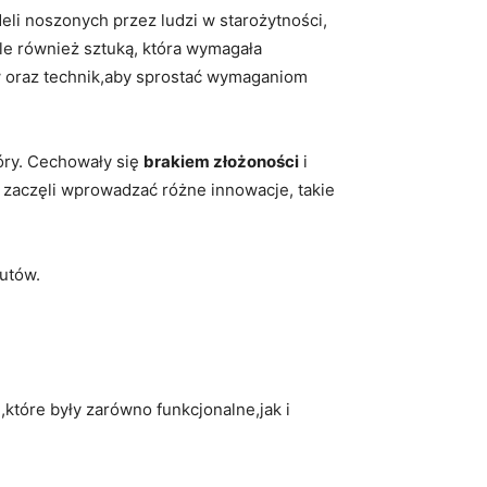
deli​ noszonych przez ludzi w starożytności,
ale​ również sztuką, która wymagała
w oraz technik,aby ​sprostać⁢ wymaganiom
kóry. Cechowały się
brakiem‌ złożoności
i
 ‍zaczęli wprowadzać różne innowacje, takie
butów.
tóre były⁢ zarówno ‌funkcjonalne,jak i⁢