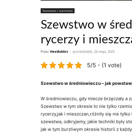
Szewstwo i rzemiosło
Szewstwo w śred
rycerzy i mieszc
Przez
HeelAddict
-
poniedziałek, 26 maja, 2025
5/5 - (1 vote)
Szewstwo w średniowieczu – jak powstawa
W⁤ średniowieczu, ⁢gdy miecze brzęczały a za
Szewstwo w ⁢tym okresie to ⁣nie tylko rzemios
rycerzy,jak i mieszczan,różniły ‌się nie tyl
szewstwa, odkryjemy, jakie⁣ techniki były ⁢
jak w tym burzliwym okresie historii z każd