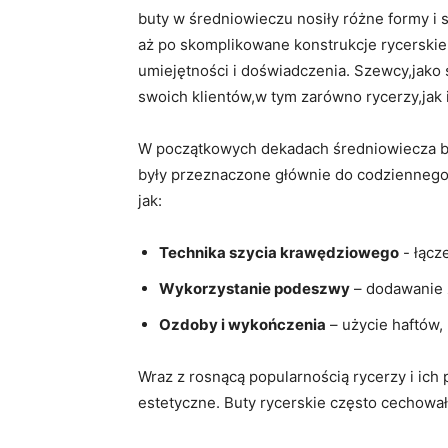
buty w średniowieczu⁢ nosiły ⁣różne ⁣formy⁤ i
aż po‌ skomplikowane konstrukcje rycerskie 
umiejętności⁢ i​ doświadczenia.⁢ Szewcy,jak
swoich klientów,w tym zarówno rycerzy,jak i
W ‍początkowych​ dekadach średniowiecza⁤ b
były ‌przeznaczone głównie do codziennego u
jak:
Technika szycia krawędziowego
‍- łącz
Wykorzystanie podeszwy
– dodawanie ⁣
Ozdoby ‌i​ wykończenia
– ⁤użycie haftów,
Wraz⁣ z ​rosnącą‌ popularnością rycerzy i ic
estetyczne. Buty rycerskie często cechował