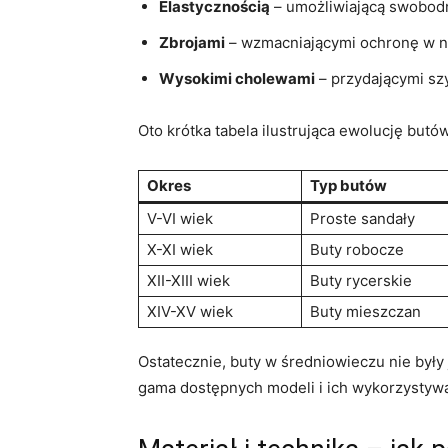
Elastycznością
– umożliwiającą swobodne
Zbrojami
– wzmacniającymi ochronę ​w⁢ n
Wysokimi cholewami
– przydającymi‍ s
Oto krótka‌ tabela ilustrująca ewolucję⁣ but
Okres
Typ‍ butów
V-VI ‍wiek
Proste sandały
X-XI wiek
Buty ⁤robocze
XII-XIII wiek
Buty‍ rycerskie
XIV-XV wiek
Buty mieszczan
Ostatecznie, buty w średniowieczu nie były 
gama dostępnych modeli​ i ich ‍wykorzystywan