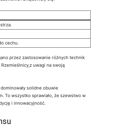
strza.
do cechu.
ągano przez zastosowanie⁣ różnych technik
Rzemieślnicy,z uwagi ‍na ​swoją​
h⁣ dominowały solidne obuwie
m. To‍ wszystko sprawiało, że szewstwo w
dycję‍ i innowacyjność.
ansu