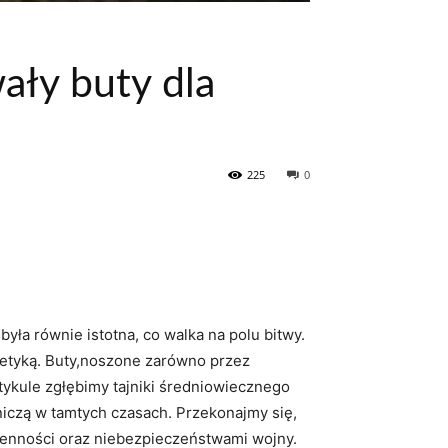
ały buty dla
225
0
yła równie istotna,‍ co walka na polu bitwy.
estetyką.‌ Buty,noszone zarówno przez
rtykule ‍zgłębimy tajniki średniowiecznego
niczą ⁣w tamtych czasach. Przekonajmy się,
dzienności oraz niebezpieczeństwami wojny.