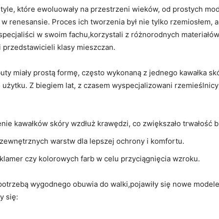
 style, które ⁤ewoluowały na‍ przestrzeni wieków, od prostych‌ mo
w renesansie. Proces ich‌ tworzenia był⁣ nie tylko rzemiosłem, 
o specjaliści w swoim fachu,korzystali z różnorodnych⁣ materiałó
 ⁣przedstawicieli klasy mieszczan.
uty miały prostą formę, często ⁣wykonaną z ⁢jednego kawałka⁢ s
żytku. Z biegiem lat, ‍z czasem ‌wyspecjalizowani rzemieślnicy
enie ⁣kawałków skóry⁤ wzdłuż krawędzi, ⁢co⁣ zwiększało⁣ trwałość 
zewnętrznych warstw‌ dla lepszej ochrony i komfortu.
 klamer ‌czy kolorowych farb w celu przyciągnięcia wzroku.
h potrzebą ⁣wygodnego obuwia do walki,pojawiły się ‍nowe modele,k
y się: