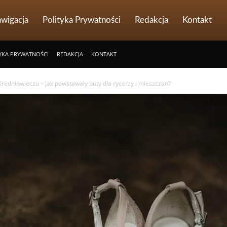
wigacja
Polityka Prywatności
Redakcja
Kontakt
YKA PRYWATNOŚCI
REDAKCJA
KONTAKT
redniowieczu – jak powstawały buty dla rycerzy i mieszczan?