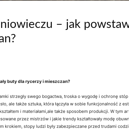
niowieczu – jak powstaw
zan?
ły buty dla rycerzy i mieszczan?
mki strzegły ‌swego bogactwa, ​troska o ‌wygodę i ochronę stóp​ b
ło, ⁣ale także ⁤sztuka, która ‍łączyła w sobie funkcjonalność ⁣z 
ko kształtem i materiałami,ale także sposobem produkcji. W tym⁢ a
stosowane przez mistrzów i ​jakie trendy kształtowały modę‍ obuw
ym‌ krokiem, stopy ludzi ‌były zabezpieczane‌ przed⁣ trudami co