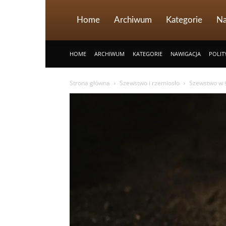
Home
Archiwum
Kategorie
Na
HOME
ARCHIWUM
KATEGORIE
NAWIGACJA
POLIT
Strona główna
Szewstwo i rzemiosło
Szewstwo w ś