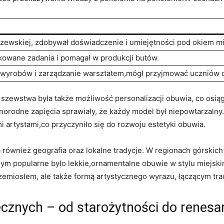
szewskiej, zdobywał doświadczenie i umiejętności pod⁣ okiem⁤ mi
kowane zadania i ⁤pomagał ⁢w produkcji butów.
 wyrobów i zarządzanie warsztatem,mógł ⁤przyjmować uczniów 
zewstwa była‍ także⁤ możliwość personalizacji ⁣obuwia, ⁢co osi
żnorodne zapięcia ⁤sprawiały, że każdy model był niepowtarzalny. 
artystami,co ​przyczyniło​ się do rozwoju⁤ estetyki obuwia.
również geografia oraz lokalne tradycje. W regionach ‍górskic
ym⁣ popularne było lekkie,ornamentalne obuwie w stylu miejski
zemiosłem, ale także ‍formą artystycznego wyrazu, ⁢łączącym tra
ecznych – od starożytności⁢ do renes