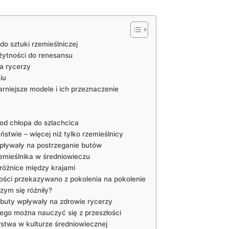
o sztuki rzemieślniczej
żytności⁢ do renesansu
la rycerzy
iu
arniejsze modele i ich przeznaczenie
 od chłopa do szlachcica
twie – więcej ‍niż tylko rzemieślnicy
pływały ⁢na ‍postrzeganie⁤ butów
emieślnika w średniowieczu
 ⁤różnice między krajami
ści ⁣przekazywano z ⁣pokolenia⁣ na ⁣pokolenie
zym się różniły?
 buty wpływały na zdrowie rycerzy
ego można nauczyć się z przeszłości
stwa w kulturze średniowiecznej