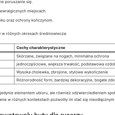
⁤ poruszanie ⁣się.
ewralgicznych ⁢miejscach.
zyku ⁣oraz ochrony kończynom.
ów w różnych‍ okresach ‌średniowiecza:
Cechy​ charakterystyczne
Skórzane, związane na⁣ nogach, minimalna ‍ochrona
jednoczęściowe, ​większa trwałość,⁤ podstawowa ‌ozd
Wysoka cholewka, zbrojone, stylowe wykończenie
Różnorodność form, bardziej‍ dekoracyjne, bogate zdo
jedynie elementem ubioru, ale również ⁣odzwierciedleniem‍ społ
ie‌ w różnych ⁢kontekstach pozwoliły im stać ​się nieodłącznym⁣ e