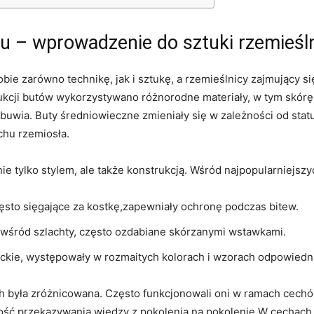
 – wprowadzenie do sztuki rzemieśln
e ‍zarówno technikę,⁣ jak i sztukę, a rzemieślnicy⁣ zajmujący⁢ 
kcji butów wykorzystywano różnorodne ⁤materiały, ​w tym skórę,
uwia.⁣ Buty średniowieczne‍ zmieniały się‍ w zależności ⁢od statu
u ‌rzemiosła.
‍ nie tylko​ stylem, ale także konstrukcją.⁤ Wśród najpopularniej
zęsto sięgające ​za kostkę,zapewniały ochronę podczas bitew.
e wśród szlachty, ‌często ozdabiane skórzanymi wstawkami.
eganckie, występowały w ⁤rozmaitych⁣ kolorach i wzorach odpowied
 była zróżnicowana. Często funkcjonowali oni w ramach⁣ cechów
ość przekazywania​ wiedzy z pokolenia ‍na pokolenie.W cechach