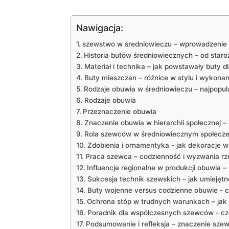
Nawigacja:
szewstwo w średniowieczu – wprowadzenie d
Historia butów⁤ średniowiecznych – od staro
Materiał ⁣i ​technika – jak powstawały buty d
Buty ⁢mieszczan – różnice w stylu i ⁣wykonan
Rodzaje obuwia ⁤w​ średniowieczu – najpopul
Rodzaje obuwia
Przeznaczenie obuwia
Znaczenie obuwia w ⁤hierarchii społecznej –
Rola ⁢szewców w średniowiecznym⁤ społeczeńs
Zdobienia i ornamentyka -⁤ jak dekoracje ⁤w
Praca szewca⁤ – codzienność i wyzwania rz
Influencje regionalne w ​produkcji obuwia –
Sukcesja technik ⁣szewskich – jak umiejętno
Buty wojenne ⁣versus codzienne obuwie ⁤- c
Ochrona stóp w ​trudnych warunkach​ – jak
Poradnik​ dla współczesnych szewców -⁤ cz
Podsumowanie i refleksja – znaczenie szew