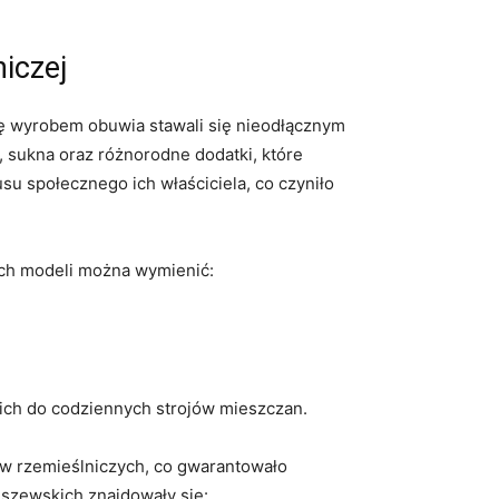
iczej
się wyrobem obuwia stawali‍ się nieodłącznym
 sukna oraz⁣ różnorodne dodatki, które
su ‍społecznego ich⁣ właściciela, co czyniło
szych modeli można wymienić:
nich do ⁤codziennych strojów mieszczan.
 rzemieślniczych,⁣ co gwarantowało⁢
 szewskich znajdowały się: