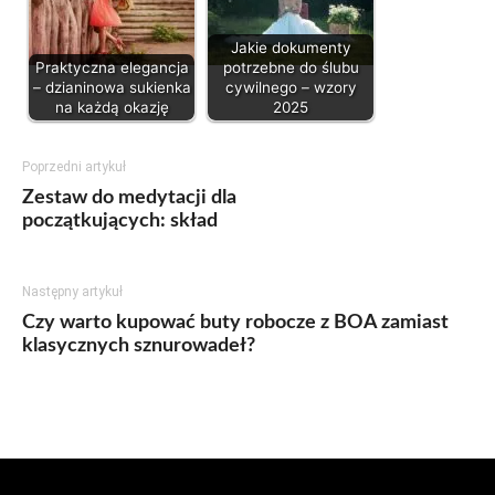
Jakie dokumenty
Praktyczna elegancja
potrzebne do ślubu
– dzianinowa sukienka
cywilnego – wzory
na każdą okazję
2025
Poprzedni artykuł
Zestaw do medytacji dla
początkujących: skład
Następny artykuł
Czy warto kupować buty robocze z BOA zamiast
klasycznych sznurowadeł?