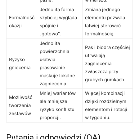
Jednolita forma
Zmiana jednego
Formalność
szybciej wygląda
elementu pozwala
okazji
spójnie i
łatwiej sterować
„gotowo”.
formalnością.
Jednolita
Pas i biodra częściej
powierzchnia
utrwalają
Ryzyko
ułatwia
zagniecenia,
gniecenia
prasowanie i
zwłaszcza przy
maskuje lokalne
grubych gumkach.
zagniecenia.
Mniej wariantów,
Więcej kombinacji
Możliwość
ale mniejsze
dzięki rozdzielnym
tworzenia
ryzyko konfliktu
elementom i rotacji
zestawów
proporcji.
w tygodniu.
Pytania i odpowiedzi (QA)