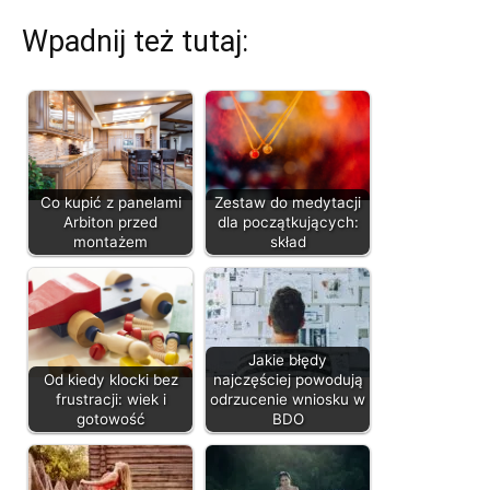
Wpadnij też tutaj:
Co kupić z panelami
Zestaw do medytacji
Arbiton przed
dla początkujących:
montażem
skład
Jakie błędy
Od kiedy klocki bez
najczęściej powodują
frustracji: wiek i
odrzucenie wniosku w
gotowość
BDO