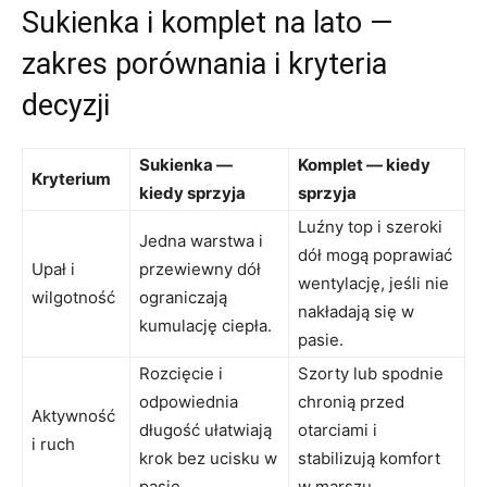
Sukienka i komplet na lato —
zakres porównania i kryteria
decyzji
Sukienka —
Komplet — kiedy
Kryterium
kiedy sprzyja
sprzyja
Luźny top i szeroki
Jedna warstwa i
dół mogą poprawiać
Upał i
przewiewny dół
wentylację, jeśli nie
wilgotność
ograniczają
nakładają się w
kumulację ciepła.
pasie.
Rozcięcie i
Szorty lub spodnie
odpowiednia
chronią przed
Aktywność
długość ułatwiają
otarciami i
i ruch
krok bez ucisku w
stabilizują komfort
pasie.
w marszu.