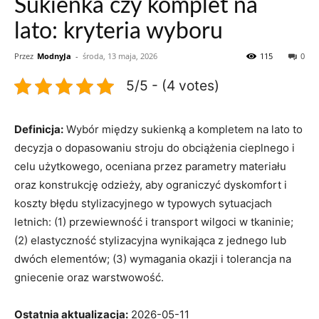
Sukienka czy komplet na
lato: kryteria wyboru
Przez
ModnyJa
-
środa, 13 maja, 2026
115
0
5/5 - (4 votes)
Definicja:
Wybór między sukienką a kompletem na lato to
decyzja o dopasowaniu stroju do obciążenia cieplnego i
celu użytkowego, oceniana przez parametry materiału
oraz konstrukcję odzieży, aby ograniczyć dyskomfort i
koszty błędu stylizacyjnego w typowych sytuacjach
letnich: (1) przewiewność i transport wilgoci w tkaninie;
(2) elastyczność stylizacyjna wynikająca z jednego lub
dwóch elementów; (3) wymagania okazji i tolerancja na
gniecenie oraz warstwowość.
Ostatnia aktualizacja:
2026-05-11