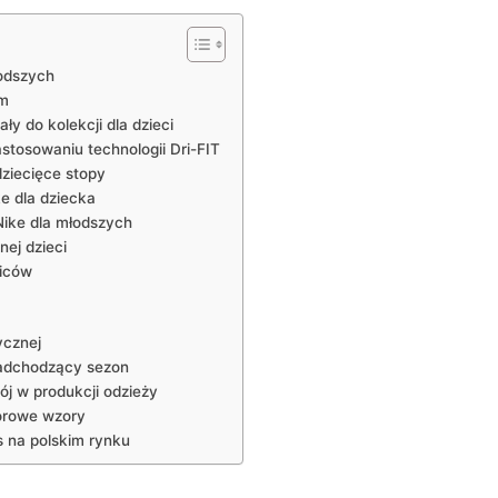
łodszych
ym
 do kolekcji dla dzieci
stosowaniu technologii Dri-FIT
dziecięce stopy
e dla dziecka
Nike dla młodszych
nej dzieci
ziców
ycznej
nadchodzący sezon
j w produkcji odzieży
lorowe wzory
s na polskim rynku