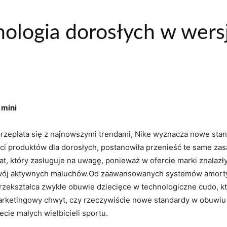
nologia dorosłych w wersj
 mini
przeplata się z najnowszymi trendami, Nike wyznacza nowe sta
ci produktów dla dorosłych, postanowiła przenieść te same zasad
at, który zasługuje na uwagę, ponieważ w ofercie marki znalazł
rozwój aktywnych maluchów.Od zaawansowanych systemów amorty
przekształca zwykłe obuwie dziecięce w technologiczne cudo, k
marketingowy chwyt, czy rzeczywiście nowe standardy w obuwiu 
ecie małych wielbicieli sportu.