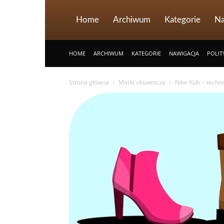
Home
Archiwum
Kategorie
Na
HOME
ARCHIWUM
KATEGORIE
NAWIGACJA
POLIT
Strona główna
Marki obuwnicze
Nike Kids – techn