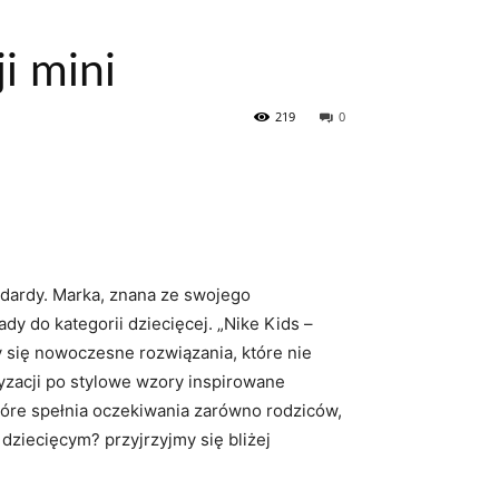
i mini
219
0
ndardy. Marka, znana ze swojego
y do kategorii dziecięcej. „Nike Kids –
y się nowoczesne rozwiązania, które nie
zacji po stylowe wzory inspirowane
tóre spełnia oczekiwania zarówno rodziców,
dziecięcym? przyjrzyjmy się bliżej