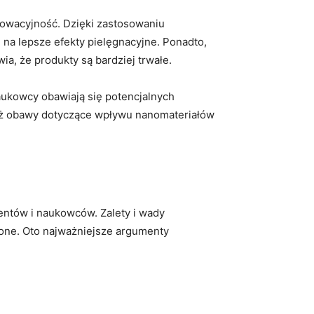
nnowacyjność. Dzięki zastosowaniu
 na lepsze efekty pielęgnacyjne.⁤ Ponadto,
,​ że produkty są bardziej trwałe.
aukowcy obawiają​ się potencjalnych
eż obawy dotyczące ⁢wpływu‍ nanomateriałów
tów i ​naukowców. Zalety⁣ i wady
lone. Oto najważniejsze argumenty