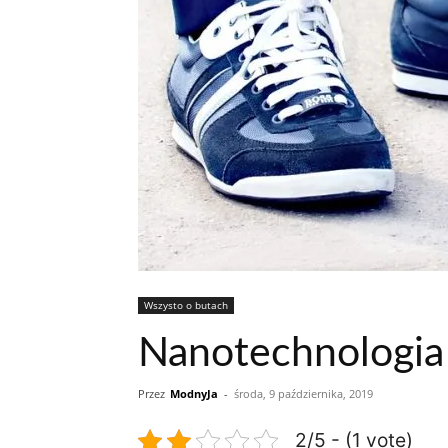
Wszysto o butach
Nanotechnologia 
Przez
ModnyJa
-
środa, 9 października, 2019
2/5 - (1 vote)