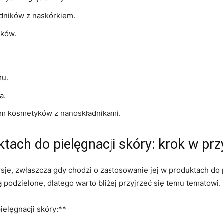
dników z naskórkiem.
yków.
mu.
a.
em kosmetyków z nanoskładnikami.
tach do pielęgnacji skóry: krok w pr
,‌ zwłaszcza⁢ gdy chodzi o zastosowanie jej w produktach do pie
podzielone, dlatego warto bliżej przyjrzeć‌ się temu tematowi.
ielęgnacji skóry:**