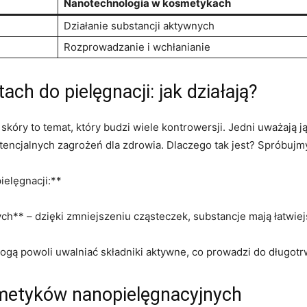
Nanotechnologia ⁢w kosmetykach
Działanie substancji aktywnych
Rozprowadzanie‍ i wchłanianie
ch do pielęgnacji: jak działają?
óry to‍ temat, który budzi wiele kontrowersji. Jedni⁤ uważają​ 
tencjalnych zagrożeń dla zdrowia. Dlaczego⁣ tak jest? ⁤Spróbujmy ⁤
ielęgnacji:**
h** –⁢ dzięki zmniejszeniu cząsteczek, substancje mają łatwiejs
ogą‍ powoli uwalniać składniki aktywne, ‍co prowadzi do długotr
metyków​ nanopielęgnacyjnych