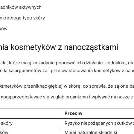
ładników⁣ aktywnych
kretnego typu ‌skóry
yków
nia​ kosmetyków z nanocząstkami
ki, które mają za zadanie poprawić ich ⁢działanie. Jednakże, ni
⁣ Oto kilka argumentów za i przeciw stosowania kosmetyków z na
metyków przeniknąć ‌głębiej w skórę, co sprawia, że są‍ one ba
 mogą przedostawać się w ​głąb organizmu ‌i wpływać⁢ na nasze
Przeciw
 skóry
Ryzyko⁢ niepożądanych skutków
yków
Mniej⁤ naturalne składniki