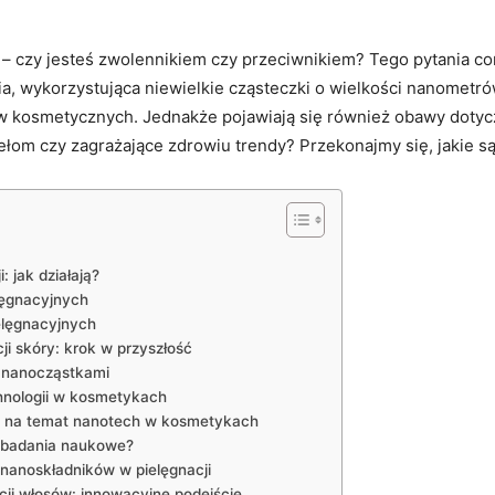
– czy jesteś⁤ zwolennikiem⁤ czy przeciwnikiem? Tego pytania ‍c
a, wykorzystująca ‌niewielkie cząsteczki o wielkości nanometrów
 ‍kosmetycznych. Jednakże pojawiają się ⁤również ⁣obawy dotyc
łom czy zagrażające zdrowiu‍ trendy? Przekonajmy się, jakie są
 jak działają?
lęgnacyjnych
elęgnacyjnych
ji skóry: krok w przyszłość
 nanocząstkami
hnologii w kosmetykach
 ⁣na temat nanotech w​ kosmetykach
ą badania naukowe?
nanoskładników⁤ w pielęgnacji
ji ⁣włosów: innowacyjne podejście