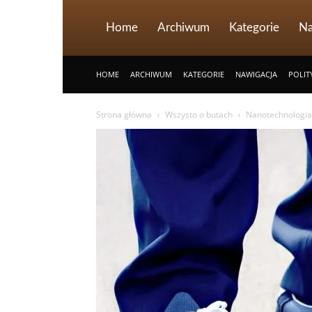
Home
Archiwum
Kategorie
Na
HOME
ARCHIWUM
KATEGORIE
NAWIGACJA
POLIT
Strona główna
Wszysto o butach
Nanotechnologia 