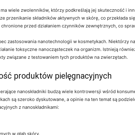
 ma wiele zwolenników, którzy podkreślają jej skuteczność i i
e przenikanie składników ⁣aktywnych w skórę, co przekłada się‍
i chronione przed działaniem czynników zewnętrznych, co sprawia
wobec zastosowania nanotechnologii w kosmetykach. Niektórzy n
ziałanie toksyczne nanocząsteczek na organizm. Istnieją równi
kty związane z testowaniem tych​ produktów ​na ​zwierzętach.
ość produktów​ pielęgnacyjnych
rające nanoskładniki‍ budzą wiele kontrowersji wśród konsumen
kach są szeroko dyskutowane, a opinie na ten ‌temat są podzie
acyjnych z nanoskładnikami:
nych w głąb skóry.