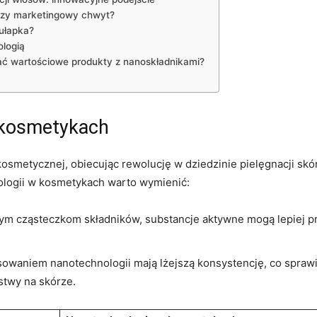
 czy marketingowy chwyt?
pułapka?
ologią
ć wartościowe produkty⁢ z nanoskładnikami?
 kosmetykach
smetycznej, obiecując rewolucję w dziedzinie pielęgnacji skó
ologii w⁤ kosmetykach ⁣warto wymienić:
zym cząsteczkom składników, substancje aktywne mogą lepiej prze
owaniem nanotechnologii mają lżejszą konsystencję, co sprawia,
rstwy na skórze.