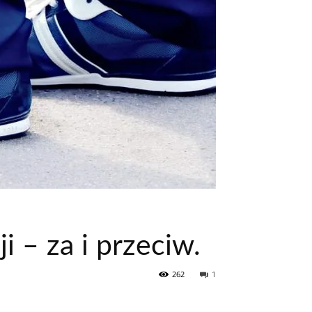
 – za i przeciw.
262
1