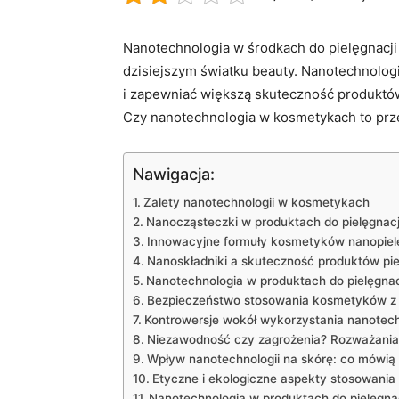
Nanotechnologia w środkach do pielęgnacji 
dzisiejszym światku ‍beauty. Nanotechnologi
i zapewniać większą​ skuteczność produktów
⁤Czy nanotechnologia w kosmetykach to prze
Nawigacja:
Zalety nanotechnologii w kosmetykach
Nanocząsteczki w produktach do pielęgnacji:
Innowacyjne formuły kosmetyków​ nanopie
Nanoskładniki a skuteczność produktów​ pi
Nanotechnologia w ⁢produktach do pielęgnac
Bezpieczeństwo⁢ stosowania​ kosmetyków z
Kontrowersje wokół wykorzystania‌ nanotec
Niezawodność czy‌ zagrożenia? ‍Rozważania
Wpływ nanotechnologii ⁤na skórę: co mówi
Etyczne i ekologiczne aspekty stosowania 
Nanotechnologia w produktach do pielęgnac