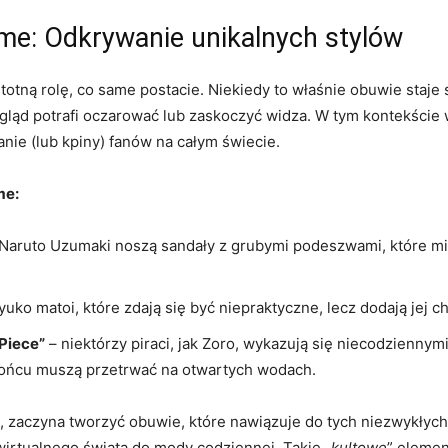
ime: Odkrywanie unikalnych stylów
totną rolę, co same postacie. Niekiedy to właśnie obuwie staj
gląd potrafi oczarować lub zaskoczyć widza. W tym kontekście 
nie (lub kpiny) fanów na całym świecie.
me:
k Naruto Uzumaki noszą sandały z grubymi podeszwami, które m
yuko matoi, które zdają się być niepraktyczne, lecz dodają jej
Piece”
– niektórzy piraci, jak Zoro, wykazują się niecodziennymi
 końcu muszą przetrwać na otwartych wodach.
 zaczyna tworzyć obuwie, które nawiązuje do tych niezwykłych 
irtualnego świata do mody codziennej. Takie „
kultowe
” elemen