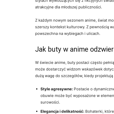
stylach wywodzących się z fikcyjnych świató
atrakcyjne dla młodszej publiczności.
Z każdym nowym sezonem anime, świat mody 
szerszy kontekst kulturowy. Z pewnością w
powszechna na wybiegach i ulicach.
Jak buty w anime odzwier
W świecie anime, buty postaci często pełnią
może dostarczyć widzom wskazówek dotycząc
dużą wagę do szczegółów, kiedy projektują 
Style agresywne:
Postacie o dynamicznej
obuwie może być wyposażone w elementy,
surowości.
Elegancja i delikatność:
Bohaterki, które