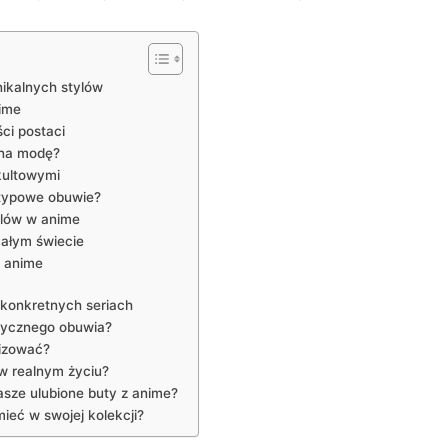
nikalnych stylów
ime
ci postaci
 na modę?
 kultowymi
etypowe obuwie?
ylów w anime
całym świecie
e anime
 konkretnych seriach
tycznego obuwia?
lizować?
w realnym życiu?
asze ulubione buty z anime?
ieć w swojej kolekcji?