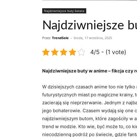
Najdziwniejsze buty świata
Najdziwniejsze bu
Przez
TrendSole
-
środa, 17 września, 2025
4/5 - (1 vote)
Najdziwniejsze buty w anime – fikcja czy r
W dzisiejszych czasach anime too nie tylko
futurystycznych miast po magiczne krainy, t
zacierają się nieprzerwanie. Jednym z najb
jego bohaterowie. Czasem wydają się one c
najdziwniejszym butom, które zagościły w 
trend w modzie. Kto wie, być może to, co ki
niecodzienną podróż po świecie, gdzie fant