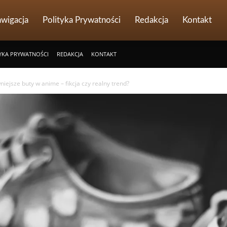
wigacja
Polityka Prywatności
Redakcja
Kontakt
YKA PRYWATNOŚCI
REDAKCJA
KONTAKT
niejsze buty w anime – fikcja czy realny trend?