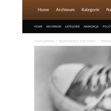
Home
Archiwum
Kategorie
Na
HOME
ARCHIWUM
KATEGORIE
NAWIGACJA
POLIT
Strona główna
Najdziwniejsze buty świata
Najdziw