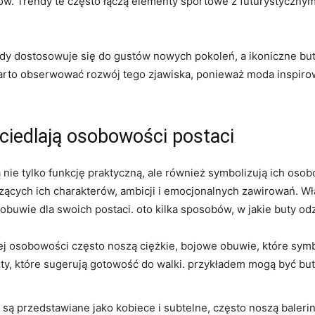
w. Trendy te często łączą elementy sportowe z futurystycznymi,
dostosowuje się do gustów nowych pokoleń, a ikoniczne buty 
arto obserwować rozwój tego zjawiska, ponieważ moda inspirow
ciedlają osobowości postaci
 nie tylko funkcję praktyczną, ale również symbolizują ich osobo
ych ich charakterów, ambicji i emocjonalnych zawirowań. Wła
obuwie dla swoich postaci. oto kilka sposobów, w jakie buty o
 osobowości często noszą ciężkie, bojowe obuwie, które symbol
 które sugerują gotowość do walki. przykładem mogą być buty
 są przedstawiane jako kobiece i subtelne, często noszą balerin