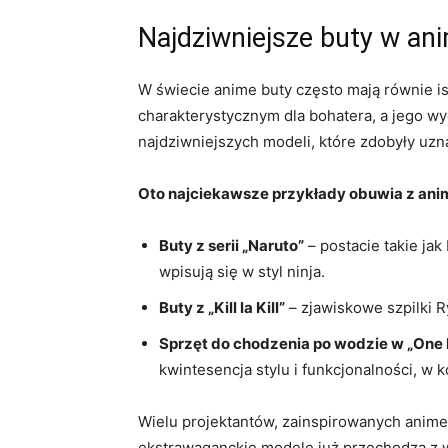
Najdziwniejsze buty w an
W świecie anime buty często mają równie is
charakterystycznym dla bohatera, a jego wy
najdziwniejszych modeli, które zdobyły uzna
Oto najciekawsze przykłady obuwia z ani
Buty z serii „Naruto”
– postacie takie ja
wpisują się w styl ninja.
Buty z „Kill la Kill”
– zjawiskowe szpilki R
Sprzęt do chodzenia po wodzie w „One 
kwintesencja stylu i funkcjonalności, w
Wielu projektantów, zainspirowanych anime,
ekstrawaganckie modele już przechodzą z w