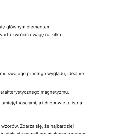
e się głównym elementem
warto zwrócić uwagę na kilka
imo swojego prostego wyglądu, idealnie
 charakterystycznego magnetyzmu.
 umiejętnościami, a ich obuwie to istna
wzorów. Zdarza się, że najbardziej
ty stają się powoli prawdziwym trendem.