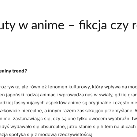
ty w anime – fikcja czy 
ealny trend?
 rozrywka, ale również fenomen kulturowy, który wpływa na modę,
en japoński rodzaj animacji wprowadza nas w światy, gdzie gran
ardziej fascynujących aspektów anime są oryginalne i często ni
ałkowicie nierealne, a innym razem zaskakująco przemyślane. W
anime, zastanawiając się, czy są one tylko owocem wyobraźni t
edyś wydawało się absurdalne, jutro stanie się hitem na ulicach
azja spotyka się z modową rzeczywistością!