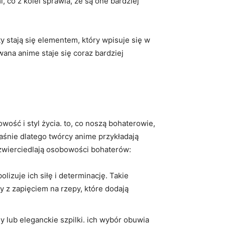
 co z kolei sprawia, że są one bardziej
stają się elementem, który wpisuje się w
ana anime staje się coraz bardziej
wość i styl życia. to, co noszą bohaterowie,
śnie dlatego twórcy anime przykładają
dzwierciedlają osobowości bohaterów:
izuje ich siłę i determinację. Takie
 z zapięciem na rzepy, które dodają
y lub eleganckie szpilki. ich wybór obuwia