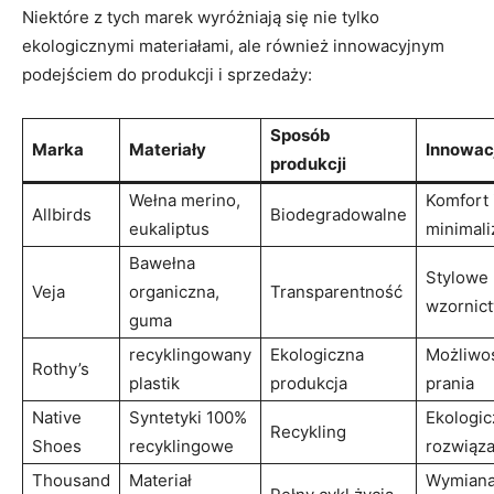
Niektóre z tych marek wyróżniają ⁣się nie tylko
ekologicznymi materiałami, ale również innowacyjnym
podejściem ⁢do produkcji i sprzedaży:
Sposób
Marka
Materiały
Innowac
produkcji
Wełna merino,
Komfort i
Allbirds
Biodegradowalne
eukaliptus
minimal
Bawełna
Stylowe ​
Veja
organiczna,
Transparentność
wzornic
guma
recyklingowany
Ekologiczna
Możliwo
Rothy’s
plastik
‌produkcja
prania
Native
Syntetyki 100%
Ekologi
Recykling
Shoes
recyklingowe
rozwiąza
Thousand⁢
Materiał
Wymian