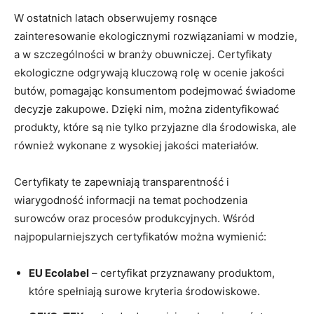
W ostatnich​ latach obserwujemy rosnące​
zainteresowanie ekologicznymi ​rozwiązaniami ‍w modzie,
a w szczególności w ​branży⁣ obuwniczej. Certyfikaty
ekologiczne odgrywają kluczową rolę w ocenie ​jakości
⁤butów, pomagając konsumentom podejmować ⁤świadome
decyzje zakupowe. Dzięki nim, można zidentyfikować ​
produkty,‌ które są nie tylko ⁢przyjazne ‍dla środowiska, ale⁣
również⁢ wykonane z⁢ wysokiej jakości materiałów.
Certyfikaty te zapewniają transparentność‌ i⁣
wiarygodność informacji na temat pochodzenia⁤
surowców oraz procesów⁣ produkcyjnych. Wśród
‌najpopularniejszych certyfikatów‍ można ‌wymienić:
EU Ecolabel
– certyfikat ⁤przyznawany‍ produktom,
które spełniają surowe kryteria środowiskowe.