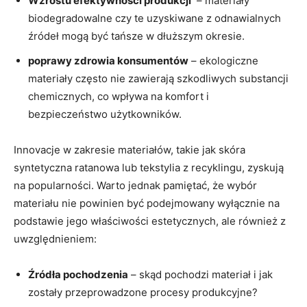
Wzrostu efektywności produkcji
‌ – materiały
biodegradowalne czy te uzyskiwane⁤ z odnawialnych
⁤źródeł⁢ mogą ⁢być tańsze w dłuższym okresie.
poprawy zdrowia konsumentów
– ekologiczne
materiały często⁢ nie zawierają szkodliwych substancji
‍chemicznych,⁤ co wpływa ‍na komfort i
bezpieczeństwo‌ użytkowników.
Innovacje w​ zakresie materiałów, takie jak skóra
syntetyczna ratanowa lub tekstylia⁢ z recyklingu, ⁢zyskują
na⁣ popularności.‌ Warto⁢ jednak pamiętać, że wybór​
materiału nie powinien być podejmowany wyłącznie na
podstawie jego właściwości estetycznych, ⁣ale​ również z⁢
uwzględnieniem:
Źródła pochodzenia
⁤– skąd pochodzi ⁣materiał i⁣ jak
zostały ‍przeprowadzone ‍procesy‌ produkcyjne?