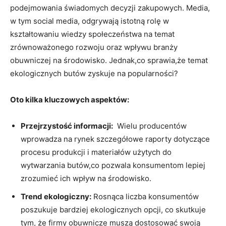
podejmowania świadomych decyzji ​zakupowych.‍ Media,
w tym⁢ social media,⁣ odgrywają istotną rolę ⁣w
kształtowaniu wiedzy społeczeństwa ‌na temat
zrównoważonego rozwoju oraz ‌wpływu⁢ branży
obuwniczej ​na ‌środowisko. Jednak,co sprawia,że temat
ekologicznych butów zyskuje⁤ na popularności?
Oto kilka kluczowych aspektów:
Przejrzystość⁤ informacji:
‍ Wielu‌ producentów
wprowadza na rynek szczegółowe raporty dotyczące⁣
procesu produkcji i materiałów użytych do
wytwarzania butów,co pozwala‌ konsumentom⁣ lepiej
zrozumieć ich wpływ na środowisko.
Trend​ ekologiczny:
Rosnąca liczba konsumentów
poszukuje bardziej ekologicznych opcji,​ co⁤ skutkuje
tym, że⁤ firmy obuwnicze muszą⁤ dostosować⁢ swoją