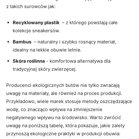
z takich surowców jak:
Recyklowany⁤ plastik
⁣ – ​z którego⁢ powstają całe
kolekcje sneakersów.
Bambus
‍ – naturalny i‍ szybko ⁣rosnący materiał,⁣
idealny na‌ lekkie obuwie letnie.
Skóra roślinna
-​ komfortowa alternatywa dla
tradycyjnej skóry zwierzęcej.
Producenci ekologicznych​ butów ⁢nie tylko zwracają
uwagę na materiały, ale również na proces ​produkcji.
Przykładowo,⁢ wiele ‍marek stosuje metody‌ oszczędzające
wodę, co‍ znacząco wpływa⁣ na zmniejszenie
negatywnego‌ wpływu ‌na⁣ środowisko.⁢ Warto zwrócić
uwagę na⁢ poniższą‌ tabelę, która ⁣pokazuje,‍ jakie‍ zalety
przynoszą ⁣ekologiczne praktyki ⁢w produkcji⁤ obuwia: