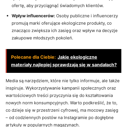
⁤ofertę, ⁣aby ⁤przyciągnąć świadomych klientów.
Wpływ influencerów:
Osoby publiczne i influencerzy
promują marki oferujące ekologiczne produkty, ‌co
znacząco⁣ zwiększa ich zasięg oraz ‌wpływ na decyzje‌
zakupowe młodszych ‌pokoleń.
Polecane dla Ciebie:
Jakie ekologiczne
materiały najlepiej sprawdzają się w sandałach?
Media ⁢są ⁣narzędziem, które⁤ nie tylko informuje, ale także
‍inspiruje. Wykorzystywanie ⁣kampanii społecznych⁢ oraz
wartościowych treści ‌przyczynia‌ się⁢ do kształtowania⁢
nowych norm ⁢konsumpcyjnych. Warto podkreślić, że to,
⁤co dzieje⁣ się ⁣w przestrzeni‌ cyfrowej, ma mocowy zasięg
– ​od codziennych postów⁤ na Instagramie po​ dogłębne
artykuły w popularnych ⁢magazynach.