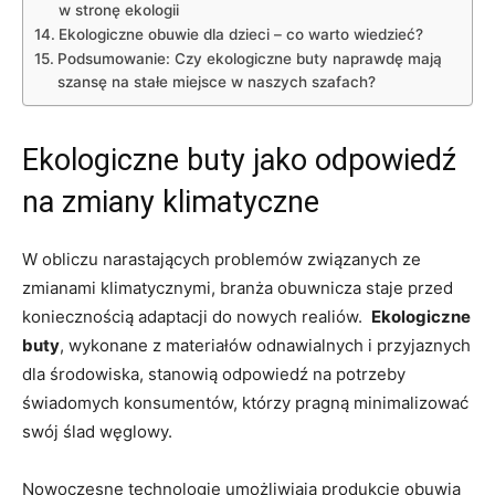
w stronę ekologii
Ekologiczne obuwie ⁤dla​ dzieci ​– co warto⁢ wiedzieć?
Podsumowanie:⁣ Czy​ ekologiczne buty⁢ naprawdę ⁣mają
szansę‌ na‍ stałe miejsce​ w⁢ naszych szafach?
Ekologiczne ⁤buty jako odpowiedź
na zmiany⁤ klimatyczne
W obliczu narastających problemów‍ związanych⁢ ze
zmianami klimatycznymi, branża obuwnicza ​staje ⁣przed​
koniecznością ‍adaptacji do nowych realiów. ‌
Ekologiczne
buty
, wykonane z materiałów odnawialnych ‌i przyjaznych⁢
dla⁢ środowiska, stanowią odpowiedź na⁣ potrzeby
świadomych konsumentów, którzy‌ pragną minimalizować
swój ślad⁣ węglowy.
Nowoczesne​ technologie umożliwiają produkcję obuwia ​