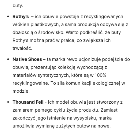
⁢buty.
Rothy’s
‌ – ‌ich obuwie powstaje ​z recyklingowanych ​
włókien plastikowych, a sama produkcja odbywa‍ się ⁢z
dbałością o środowisko.⁣ Warto podkreślić,⁢ że buty
Rothy’s‍ można​ prać w pralce,​ co zwiększa ich
⁢trwałość.
Native ‍Shoes
– ta marka rewolucjonizuje podejście do
obuwia, prezentując kolekcję wychodzącą z
materiałów syntetycznych, które ⁣są‍ w 100%
recyklingowalne. To siła ⁢komunikacji ekologicznej w
modzie.
Thousand Fell
-‍ ich model obuwia ⁤jest stworzony‌ z
zamiarem pełnego cyklu​ życia produktu. Zamiast ​
zakończyć jego istnienie​ na wysypisku, marka‌
umożliwia ⁢wymianę zużytych butów na nowe.