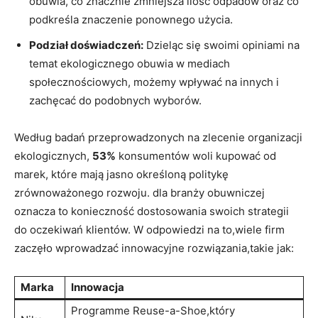
obuwia, co znacznie zmniejsza ilość odpadów oraz co⁣
podkreśla znaczenie ponownego użycia.
Podział doświadczeń:
Dzieląc się swoimi opiniami na
temat ekologicznego⁤ obuwia w ⁣mediach
‌społecznościowych, możemy ⁢wpływać na innych i
⁣zachęcać do​ podobnych wyborów.
Według badań przeprowadzonych​ na zlecenie organizacji
ekologicznych,
53%
⁣konsumentów woli kupować ⁤od
marek, ⁤które‌ mają jasno‍ określoną politykę
zrównoważonego⁢ rozwoju. dla branży obuwniczej
⁢oznacza to konieczność ‍dostosowania ‍swoich‍ strategii
do oczekiwań klientów. W odpowiedzi na‍ to,wiele firm⁤
zaczęło wprowadzać innowacyjne rozwiązania,takie jak:
Marka
Innowacja
Programme Reuse-a-Shoe,który‍