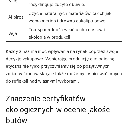
Nike
recyklinguje zużyte ⁣obuwie.
Użycie naturalnych materiałów, takich jak
Allbirds
wełna​ merino i drewno eukaliptusowe.
Transparentność‍ w łańcuchu dostaw ⁣i⁣
Veja
ekologia w ⁣produkcji.
Każdy ‌z nas⁤ ma moc⁤ wpływania na rynek poprzez swoje ​
decyzje zakupowe. ⁤Wspierając produkcję⁣ ekologiczną i
etyczną,nie tylko ‌przyczyniamy⁢ się do pozytywnych‍
zmian w środowisku,ale także możemy inspirować innych⁤
do refleksji⁢ nad ⁢własnymi⁣ wyborami.
Znaczenie​ certyfikatów
ekologicznych ⁤w ocenie jakości
butów