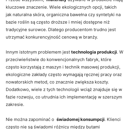
kluczowe znaczenie. Wiele⁣ ekologicznych⁤ opcji, takich
jak naturalna skóra, organiczna bawełna​ czy ‌syntetyki na
bazie roślin⁤ są często droższe i ⁤mniej dostępne niż
tradycyjne surowce.⁣ Dlatego producentom trudno jest
utrzymać konkurencyjność cenową w branży.
Innym⁣ istotnym ⁤problemem jest
technologia ‌produkcji
. W
przeciwieństwie do ⁢konwencjonalnych fabryk,‌ które‌
często korzystają z maszyn i technik masowej​ produkcji,
ekologiczne ​zakłady często wymagają ręcznej pracy oraz
nowatorskich metod, co znacznie zwiększa koszty.
Dodatkowo, wiele ‌z tych‍ technologii wciąż​ znajduje ⁣się w
fazie rozwoju, co ​utrudnia ich implementację w szerszym
zakresie.
Nie można zapominać o ⁢
świadomej konsumpcji
. Klienci
⁤często ​nie ‍są świadomi różnicy ⁤między ⁤butami