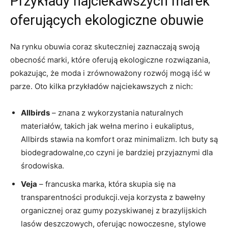
Przykłady najciekawszych marek
oferujących ekologiczne⁣ obuwie
Na rynku⁤ obuwia⁢ coraz skuteczniej zaznaczają swoją
obecność⁤ marki, które oferują ​ekologiczne rozwiązania,
pokazując, że moda i zrównoważony rozwój mogą ⁣iść w
parze. ‍Oto kilka przykładów najciekawszych z ‍nich:
Allbirds
– znana z⁣ wykorzystania‌ naturalnych
⁢materiałów, ‌takich ​jak ⁢wełna merino i eukaliptus,​
Allbirds stawia na komfort oraz minimalizm. ⁣Ich buty są
biodegradowalne,co czyni je bardziej przyjaznymi dla
środowiska.
Veja
– francuska‌ marka, ⁣która skupia‌ się na
transparentności produkcji.veja ⁢korzysta⁢ z bawełny
‌organicznej oraz gumy pozyskiwanej z brazylijskich
lasów deszczowych,‍ oferując nowoczesne, ⁣stylowe