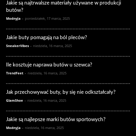
Jakie są najtrwalsze materiały używane w produkcji
butów?
ModnyJa
-
poniedziałek, 17 marca, 2025
Jakie buty pomagają na ból pleców?
SneakerVibes
-
niedziela, 16 marca, 2025
Ile kosztuje naprawa butów u szewca?
TrendFeet
-
niedziela, 16 marca, 2025
Jak przechowywać buty, by się nie odkształcały?
GlamShoe
-
niedziela, 16 marca, 2025
Jakie są najlepsze marki butów sportowych?
ModnyJa
-
niedziela, 16 marca, 2025