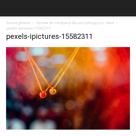
Strona główna
Zestaw do medytacji dla początkujących: skład
pexels-ipictures-15582311
pexels-ipictures-15582311