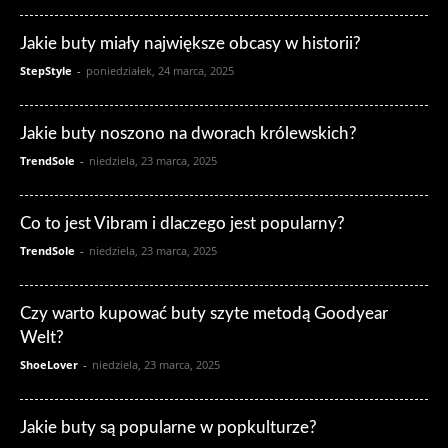
Jakie buty miały największe obcasy w historii?
StepStyle
-
poniedziałek, 24 marca, 2025
Jakie buty noszono na dworach królewskich?
TrendSole
-
niedziela, 23 marca, 2025
Co to jest Vibram i dlaczego jest popularny?
TrendSole
-
niedziela, 23 marca, 2025
Czy warto kupować buty szyte metodą Goodyear
Welt?
ShoeLover
-
niedziela, 23 marca, 2025
Jakie buty są popularne w popkulturze?