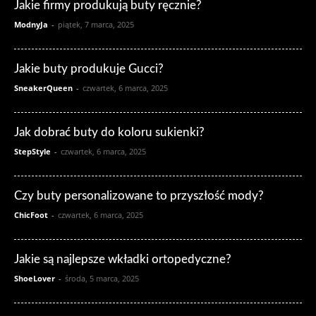
Jakie firmy produkują buty ręcznie?
ModnyJa
-
piątek, 7 marca, 2025
Jakie buty produkuje Gucci?
SneakerQueen
-
czwartek, 6 marca, 2025
Jak dobrać buty do koloru sukienki?
StepStyle
-
czwartek, 6 marca, 2025
Czy buty personalizowane to przyszłość mody?
ChicFoot
-
czwartek, 6 marca, 2025
Jakie są najlepsze wkładki ortopedyczne?
ShoeLover
-
środa, 5 marca, 2025