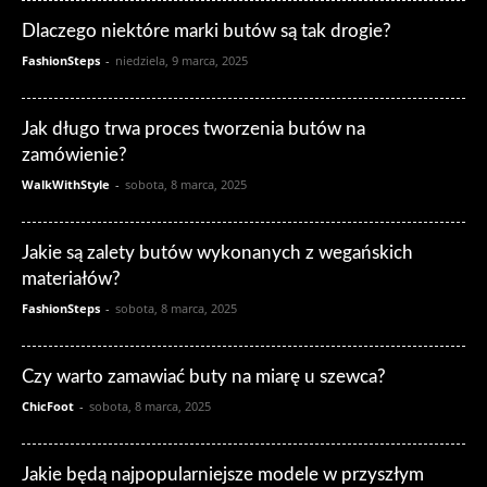
Dlaczego niektóre marki butów są tak drogie?
FashionSteps
-
niedziela, 9 marca, 2025
Jak długo trwa proces tworzenia butów na
zamówienie?
WalkWithStyle
-
sobota, 8 marca, 2025
Jakie są zalety butów wykonanych z wegańskich
materiałów?
FashionSteps
-
sobota, 8 marca, 2025
Czy warto zamawiać buty na miarę u szewca?
ChicFoot
-
sobota, 8 marca, 2025
Jakie będą najpopularniejsze modele w przyszłym