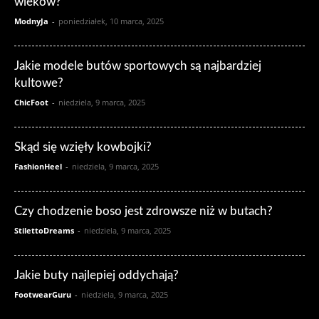
wieków?
ModnyJa
-
poniedziałek, 10 marca, 2025
Jakie modele butów sportowych są najbardziej
kultowe?
ChicFoot
-
niedziela, 9 marca, 2025
Skąd się wzięły kowbojki?
FashionHeel
-
niedziela, 9 marca, 2025
Czy chodzenie boso jest zdrowsze niż w butach?
StilettoDreams
-
niedziela, 9 marca, 2025
Jakie buty najlepiej oddychają?
FootwearGuru
-
niedziela, 9 marca, 2025