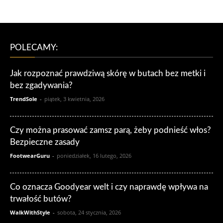
POLECAMY:
Jak rozpoznać prawdziwą skórę w butach bez metki i
bez zgadywania?
TrendSole
-
piątek, 3 kwietnia, 2026
Czy można prasować zamsz parą, żeby podnieść włos?
Bezpieczne zasady
FootwearGuru
-
poniedziałek, 16 lutego, 2026
Co oznacza Goodyear welt i czy naprawdę wpływa na
trwałość butów?
WalkWithStyle
-
sobota, 24 stycznia, 2026