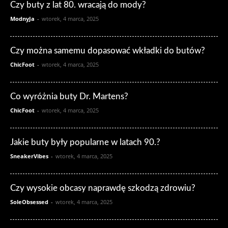
Czy buty z lat 80. wracają do mody?
ModnyJa
-
wtorek, 4 marca, 2025
Czy można samemu dopasować wkładki do butów?
ChicFoot
-
wtorek, 4 marca, 2025
Co wyróżnia buty Dr. Martens?
ChicFoot
-
wtorek, 4 marca, 2025
Jakie buty były popularne w latach 90.?
SneakerVibes
-
wtorek, 4 marca, 2025
Czy wysokie obcasy naprawdę szkodzą zdrowiu?
SoleObsessed
-
wtorek, 4 marca, 2025