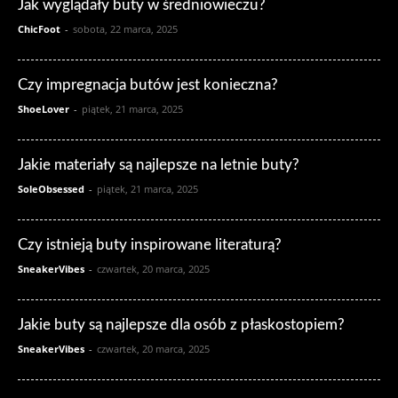
Jak wyglądały buty w średniowieczu?
ChicFoot
-
sobota, 22 marca, 2025
Czy impregnacja butów jest konieczna?
ShoeLover
-
piątek, 21 marca, 2025
Jakie materiały są najlepsze na letnie buty?
SoleObsessed
-
piątek, 21 marca, 2025
Czy istnieją buty inspirowane literaturą?
SneakerVibes
-
czwartek, 20 marca, 2025
Jakie buty są najlepsze dla osób z płaskostopiem?
SneakerVibes
-
czwartek, 20 marca, 2025