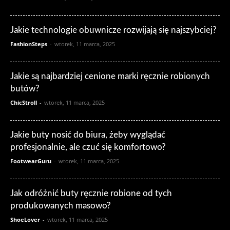
Jakie technologie obuwnicze rozwijają się najszybciej?
FashionSteps
-
wtorek, 11 marca, 2025
Jakie są najbardziej cenione marki ręcznie robionych
butów?
ChicStroll
-
wtorek, 11 marca, 2025
Jakie buty nosić do biura, żeby wyglądać
profesjonalnie, ale czuć się komfortowo?
FootwearGuru
-
wtorek, 11 marca, 2025
Jak odróżnić buty ręcznie robione od tych
produkowanych masowo?
ShoeLover
-
wtorek, 11 marca, 2025