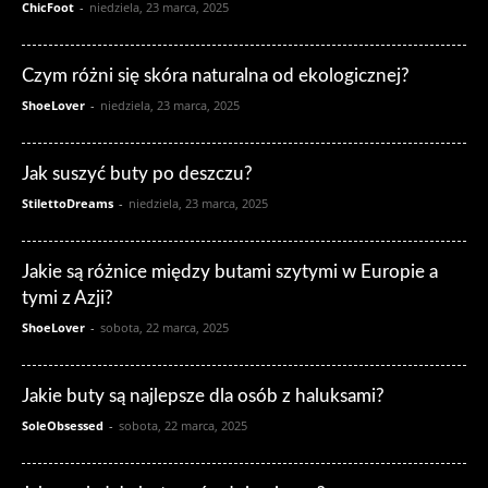
ChicFoot
-
niedziela, 23 marca, 2025
Czym różni się skóra naturalna od ekologicznej?
ShoeLover
-
niedziela, 23 marca, 2025
Jak suszyć buty po deszczu?
StilettoDreams
-
niedziela, 23 marca, 2025
Jakie są różnice między butami szytymi w Europie a
tymi z Azji?
ShoeLover
-
sobota, 22 marca, 2025
Jakie buty są najlepsze dla osób z haluksami?
SoleObsessed
-
sobota, 22 marca, 2025