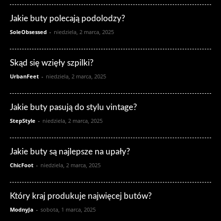
Jakie buty polecają podolodzy?
SoleObsessed
-
niedziela, 2 marca, 2025
Skąd się wzięły szpilki?
UrbanFeet
-
niedziela, 2 marca, 2025
Jakie buty pasują do stylu vintage?
StepStyle
-
niedziela, 2 marca, 2025
Jakie buty są najlepsze na upały?
ChicFoot
-
niedziela, 2 marca, 2025
Który kraj produkuje najwięcej butów?
ModnyJa
-
sobota, 1 marca, 2025