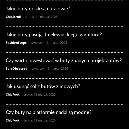
Jakie buty nosili samurajowie?
ChicStroll
-
piątek, 14 marca, 2025
Jakie buty pasują do eleganckiego garnituru?
FashionSteps
-
czwartek, 13 marca, 2025
Czy warto inwestować w buty znanych projektantów?
SoleObsessed
-
czwartek, 13 marca, 2025
Jak usunąć sól z butów zimowych?
ChicFoot
-
środa, 12 marca, 2025
Czy buty na platformie nadal są modne?
ChicFoot
-
środa, 12 marca, 2025