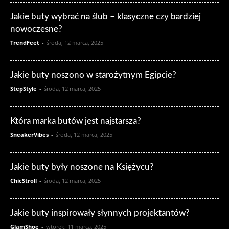
Jakie buty wybrać na ślub – klasyczne czy bardziej
nowoczesne?
TrendFeet
-
środa, 12 marca, 2025
Jakie buty noszono w starożytnym Egipcie?
StepStyle
-
środa, 12 marca, 2025
Która marka butów jest najstarsza?
SneakerVibes
-
środa, 12 marca, 2025
Jakie buty były noszone na Księżycu?
ChicStroll
-
środa, 12 marca, 2025
Jakie buty inspirowały słynnych projektantów?
GlamShoe
-
wtorek, 11 marca, 2025