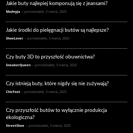
Jakie buty najlepiej komponują się z jeansami?
ModnyJa
-
poniedziałek, 3 marca, 2025
Jakie środki do pielęgnacji butów są najlepsze?
ShoeLover
-
poniedziałek, 3 marca, 2025
Czy buty 3D to przyszłość obuwnictwa?
SneakerQueen
-
poniedziałek, 3 marca, 2025
Czy istnieją buty, które nigdy się nie zużywają?
ChicFoot
-
poniedziałek, 3 marca, 2025
Czy przyszłość butów to wyłącznie produkcja
ekologiczna?
StreetShoe
-
poniedziałek, 3 marca, 2025