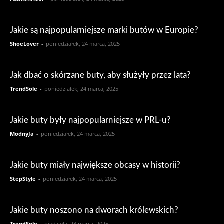
Jakie są najpopularniejsze marki butów w Europie?
ShoeLover
-
poniedziałek, 24 marca, 2025
Jak dbać o skórzane buty, aby służyły przez lata?
TrendSole
-
poniedziałek, 24 marca, 2025
Jakie buty były najpopularniejsze w PRL-u?
ModnyJa
-
poniedziałek, 24 marca, 2025
Jakie buty miały największe obcasy w historii?
StepStyle
-
poniedziałek, 24 marca, 2025
Jakie buty noszono na dworach królewskich?
TrendSole
-
niedziela, 23 marca, 2025