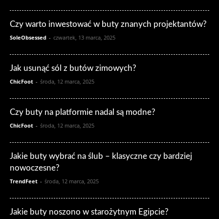
Czy warto inwestować w buty znanych projektantów?
SoleObsessed
-
czwartek, 13 marca, 2025
Jak usunąć sól z butów zimowych?
ChicFoot
-
środa, 12 marca, 2025
Czy buty na platformie nadal są modne?
ChicFoot
-
środa, 12 marca, 2025
Jakie buty wybrać na ślub – klasyczne czy bardziej
nowoczesne?
TrendFeet
-
środa, 12 marca, 2025
Jakie buty noszono w starożytnym Egipcie?