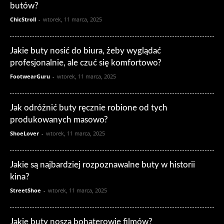
butów?
ChicStroll
-
wtorek, 11 marca, 2025
Jakie buty nosić do biura, żeby wyglądać
profesjonalnie, ale czuć się komfortowo?
FootwearGuru
-
wtorek, 11 marca, 2025
Jak odróżnić buty ręcznie robione od tych
produkowanych masowo?
ShoeLover
-
wtorek, 11 marca, 2025
Jakie są najbardziej rozpoznawalne buty w historii
kina?
StreetShoe
-
wtorek, 11 marca, 2025
Jakie buty noszą bohaterowie filmów?