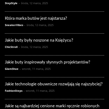
StepStyle
-
środa, 12 marca, 2025
Która marka butów jest najstarsza?
SneakerVibes
-
środa, 12 marca, 2025
Jakie buty były noszone na Księżycu?
ChicStroll
-
środa, 12 marca, 2025
Jakie buty inspirowały słynnych projektantów?
GlamShoe
-
wtorek, 11 marca, 2025
Jakie technologie obuwnicze rozwijają się najszybciej?
FashionSteps
-
wtorek, 11 marca, 2025
Jakie są najbardziej cenione marki ręcznie robionych