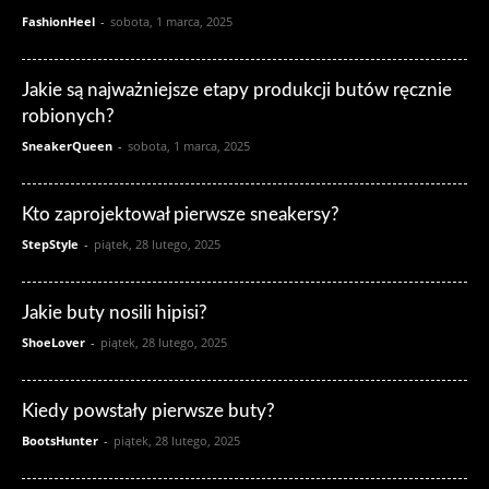
FashionHeel
-
sobota, 1 marca, 2025
Jakie są najważniejsze etapy produkcji butów ręcznie
robionych?
SneakerQueen
-
sobota, 1 marca, 2025
Kto zaprojektował pierwsze sneakersy?
StepStyle
-
piątek, 28 lutego, 2025
Jakie buty nosili hipisi?
ShoeLover
-
piątek, 28 lutego, 2025
Kiedy powstały pierwsze buty?
BootsHunter
-
piątek, 28 lutego, 2025