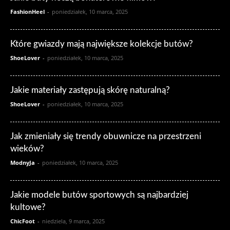
FashionHeel
-
poniedziałek, 10 marca, 2025
Które gwiazdy mają największe kolekcje butów?
ShoeLover
-
poniedziałek, 10 marca, 2025
Jakie materiały zastępują skórę naturalną?
ShoeLover
-
poniedziałek, 10 marca, 2025
Jak zmieniały się trendy obuwnicze na przestrzeni
wieków?
ModnyJa
-
poniedziałek, 10 marca, 2025
Jakie modele butów sportowych są najbardziej
kultowe?
ChicFoot
-
niedziela, 9 marca, 2025