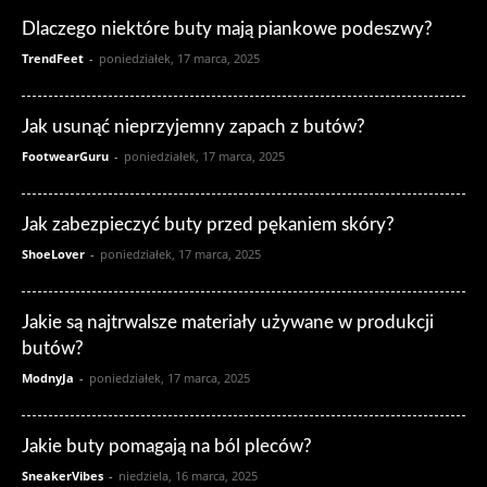
Dlaczego niektóre buty mają piankowe podeszwy?
TrendFeet
-
poniedziałek, 17 marca, 2025
Jak usunąć nieprzyjemny zapach z butów?
FootwearGuru
-
poniedziałek, 17 marca, 2025
Jak zabezpieczyć buty przed pękaniem skóry?
ShoeLover
-
poniedziałek, 17 marca, 2025
Jakie są najtrwalsze materiały używane w produkcji
butów?
ModnyJa
-
poniedziałek, 17 marca, 2025
Jakie buty pomagają na ból pleców?
SneakerVibes
-
niedziela, 16 marca, 2025