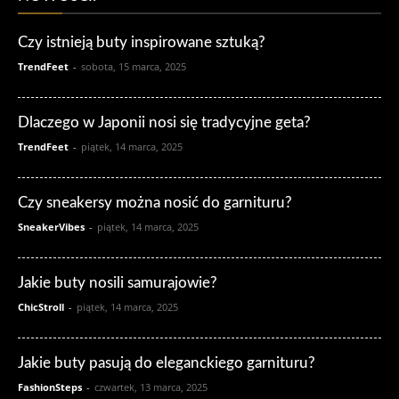
Czy istnieją buty inspirowane sztuką?
TrendFeet
-
sobota, 15 marca, 2025
Dlaczego w Japonii nosi się tradycyjne geta?
TrendFeet
-
piątek, 14 marca, 2025
Czy sneakersy można nosić do garnituru?
SneakerVibes
-
piątek, 14 marca, 2025
Jakie buty nosili samurajowie?
ChicStroll
-
piątek, 14 marca, 2025
Jakie buty pasują do eleganckiego garnituru?
FashionSteps
-
czwartek, 13 marca, 2025