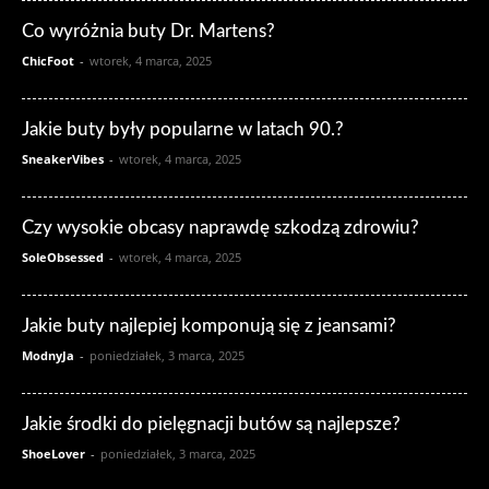
Co wyróżnia buty Dr. Martens?
ChicFoot
-
wtorek, 4 marca, 2025
Jakie buty były popularne w latach 90.?
SneakerVibes
-
wtorek, 4 marca, 2025
Czy wysokie obcasy naprawdę szkodzą zdrowiu?
SoleObsessed
-
wtorek, 4 marca, 2025
Jakie buty najlepiej komponują się z jeansami?
ModnyJa
-
poniedziałek, 3 marca, 2025
Jakie środki do pielęgnacji butów są najlepsze?
ShoeLover
-
poniedziałek, 3 marca, 2025