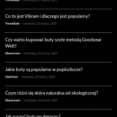
Co to jest Vibram i dlaczego jest popularny?
TrendSole
-
niedziela, 23 marca, 2025
Czy warto kupować buty szyte metodą Goodyear
Welt?
ShoeLover
-
niedziela, 23 marca, 2025
Jakie buty są popularne w popkulturze?
ChicFoot
-
niedziela, 23 marca, 2025
Czym różni się skóra naturalna od ekologicznej?
ShoeLover
-
niedziela, 23 marca, 2025
Jak suszyć buty po deszczu?