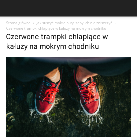
Strona główna
Jak suszyć mokre buty, żeby ich nie zniszczyć
Czerwone trampki chlapiące w kałuży na mokrym chodniku
Czerwone trampki chlapiące w
kałuży na mokrym chodniku