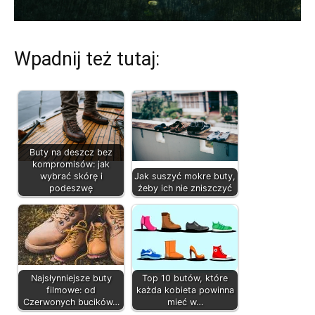
Wpadnij też tutaj:
Buty na deszcz bez
kompromisów: jak
wybrać skórę i
Jak suszyć mokre buty,
podeszwę
żeby ich nie zniszczyć
Najsłynniejsze buty
Top 10 butów, które
filmowe: od
każda kobieta powinna
Czerwonych bucików…
mieć w…