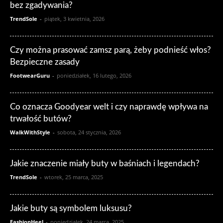
bez zgadywania?
TrendSole
-
piątek, 3 kwietnia, 2026
Czy można prasować zamsz parą, żeby podnieść włos?
Bezpieczne zasady
FootwearGuru
-
poniedziałek, 16 lutego, 2026
Co oznacza Goodyear welt i czy naprawdę wpływa na
trwałość butów?
WalkWithStyle
-
sobota, 24 stycznia, 2026
Jakie znaczenie miały buty w baśniach i legendach?
TrendSole
-
wtorek, 25 marca, 2025
Jakie buty są symbolem luksusu?
FashionHeel
-
poniedziałek, 24 marca, 2025