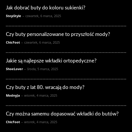
Jak dobrać buty do koloru sukienki?
StepStyle
-
czwartek, 6 marca, 2025
Czy buty personalizowane to przyszłość mody?
ChicFoot
-
czwartek, 6 marca, 2025
Jakie są najlepsze wkładki ortopedyczne?
ShoeLover
-
środa, 5 marca, 2025
Czy buty z lat 80. wracają do mody?
ModnyJa
-
wtorek, 4 marca, 2025
Czy można samemu dopasować wkładki do butów?
ChicFoot
-
wtorek, 4 marca, 2025