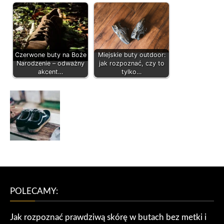
Czerwone buty na Boże
Miejskie buty outdoor:
Narodzenie – odważny
jak rozpoznać, czy to
akcent…
tylko…
POLECAMY:
Jak rozpoznać prawdziwą skórę w butach bez metki i