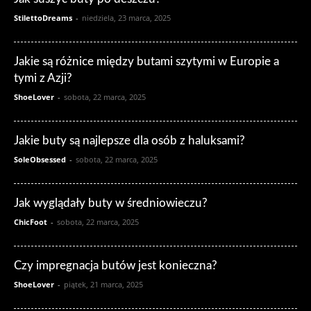
StilettoDreams
-
niedziela, 23 marca, 2025
Jakie są różnice między butami szytymi w Europie a
tymi z Azji?
ShoeLover
-
sobota, 22 marca, 2025
Jakie buty są najlepsze dla osób z haluksami?
SoleObsessed
-
sobota, 22 marca, 2025
Jak wyglądały buty w średniowieczu?
ChicFoot
-
sobota, 22 marca, 2025
Czy impregnacja butów jest konieczna?
ShoeLover
-
piątek, 21 marca, 2025