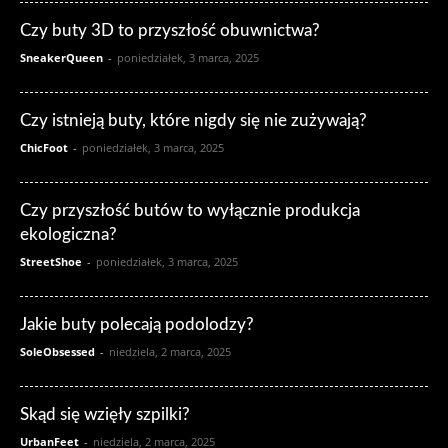
Czy buty 3D to przyszłość obuwnictwa?
SneakerQueen
-
poniedziałek, 3 marca, 2025
Czy istnieją buty, które nigdy się nie zużywają?
ChicFoot
-
poniedziałek, 3 marca, 2025
Czy przyszłość butów to wyłącznie produkcja
ekologiczna?
StreetShoe
-
poniedziałek, 3 marca, 2025
Jakie buty polecają podolodzy?
SoleObsessed
-
niedziela, 2 marca, 2025
Skąd się wzięły szpilki?
UrbanFeet
-
niedziela, 2 marca, 2025