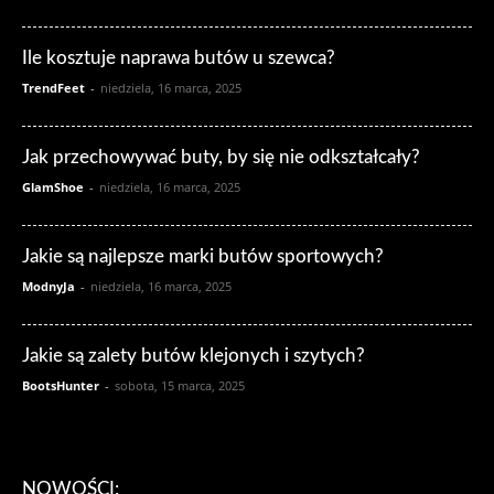
Ile kosztuje naprawa butów u szewca?
TrendFeet
-
niedziela, 16 marca, 2025
Jak przechowywać buty, by się nie odkształcały?
GlamShoe
-
niedziela, 16 marca, 2025
Jakie są najlepsze marki butów sportowych?
ModnyJa
-
niedziela, 16 marca, 2025
Jakie są zalety butów klejonych i szytych?
BootsHunter
-
sobota, 15 marca, 2025
NOWOŚCI: