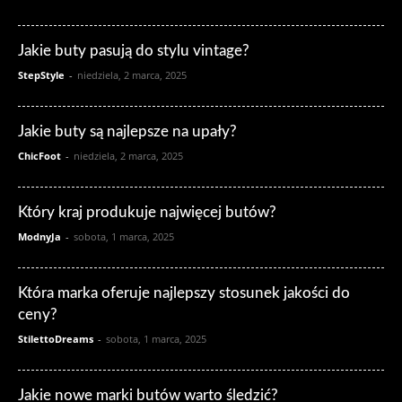
Jakie buty pasują do stylu vintage?
StepStyle
-
niedziela, 2 marca, 2025
Jakie buty są najlepsze na upały?
ChicFoot
-
niedziela, 2 marca, 2025
Który kraj produkuje najwięcej butów?
ModnyJa
-
sobota, 1 marca, 2025
Która marka oferuje najlepszy stosunek jakości do
ceny?
StilettoDreams
-
sobota, 1 marca, 2025
Jakie nowe marki butów warto śledzić?