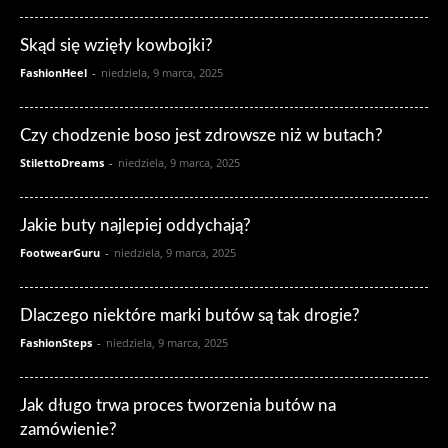
Skąd się wzięły kowbojki?
FashionHeel
-
niedziela, 9 marca, 2025
Czy chodzenie boso jest zdrowsze niż w butach?
StilettoDreams
-
niedziela, 9 marca, 2025
Jakie buty najlepiej oddychają?
FootwearGuru
-
niedziela, 9 marca, 2025
Dlaczego niektóre marki butów są tak drogie?
FashionSteps
-
niedziela, 9 marca, 2025
Jak długo trwa proces tworzenia butów na
zamówienie?