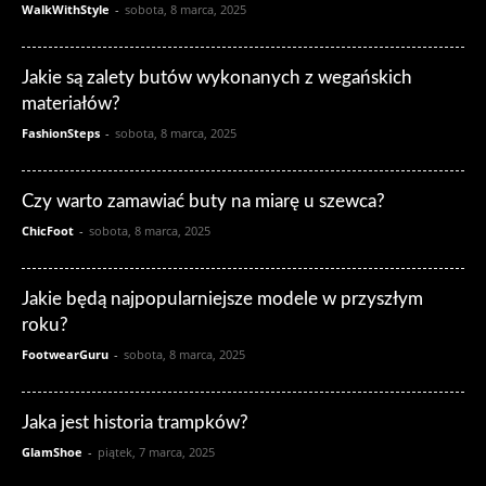
WalkWithStyle
-
sobota, 8 marca, 2025
Jakie są zalety butów wykonanych z wegańskich
materiałów?
FashionSteps
-
sobota, 8 marca, 2025
Czy warto zamawiać buty na miarę u szewca?
ChicFoot
-
sobota, 8 marca, 2025
Jakie będą najpopularniejsze modele w przyszłym
roku?
FootwearGuru
-
sobota, 8 marca, 2025
Jaka jest historia trampków?
GlamShoe
-
piątek, 7 marca, 2025