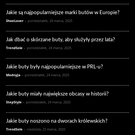
Jakie są najpopularniejsze marki butów w Europie?
ShoeLover
-
poniedziałek, 24 marca, 2025
Jak dbać o skórzane buty, aby służyły przez lata?
TrendSole
-
poniedziałek, 24 marca, 2025
Jakie buty były najpopularniejsze w PRL-u?
ModnyJa
-
poniedziałek, 24 marca, 2025
Jakie buty miały największe obcasy w historii?
StepStyle
-
poniedziałek, 24 marca, 2025
Jakie buty noszono na dworach królewskich?
TrendSole
-
niedziela, 23 marca, 2025