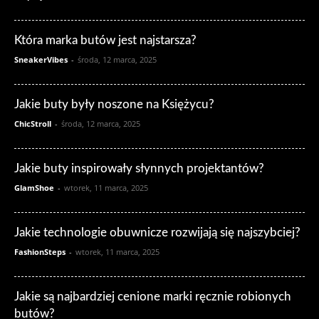
Która marka butów jest najstarsza?
SneakerVibes
-
środa, 12 marca, 2025
Jakie buty były noszone na Księżycu?
ChicStroll
-
środa, 12 marca, 2025
Jakie buty inspirowały słynnych projektantów?
GlamShoe
-
wtorek, 11 marca, 2025
Jakie technologie obuwnicze rozwijają się najszybciej?
FashionSteps
-
wtorek, 11 marca, 2025
Jakie są najbardziej cenione marki ręcznie robionych
butów?