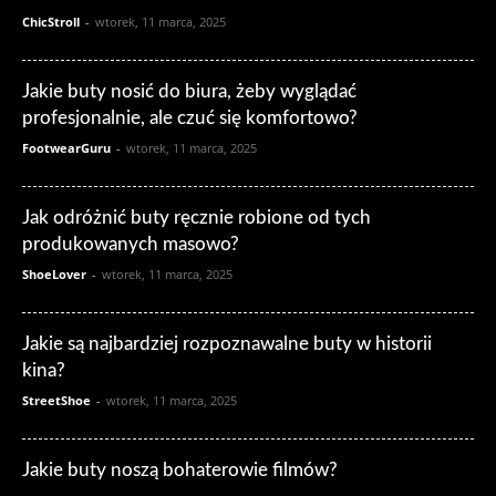
ChicStroll
-
wtorek, 11 marca, 2025
Jakie buty nosić do biura, żeby wyglądać
profesjonalnie, ale czuć się komfortowo?
FootwearGuru
-
wtorek, 11 marca, 2025
Jak odróżnić buty ręcznie robione od tych
produkowanych masowo?
ShoeLover
-
wtorek, 11 marca, 2025
Jakie są najbardziej rozpoznawalne buty w historii
kina?
StreetShoe
-
wtorek, 11 marca, 2025
Jakie buty noszą bohaterowie filmów?