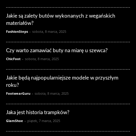
Jakie są zalety butów wykonanych z wegańskich
materiałów?
FashionSteps
-
sobota, 8 marca, 2025
Czy warto zamawiać buty na miarę u szewca?
ChicFoot
-
sobota, 8 marca, 2025
Jakie będą najpopularniejsze modele w przyszłym
roku?
FootwearGuru
-
sobota, 8 marca, 2025
Jaka jest historia trampków?
GlamShoe
-
piątek, 7 marca, 2025