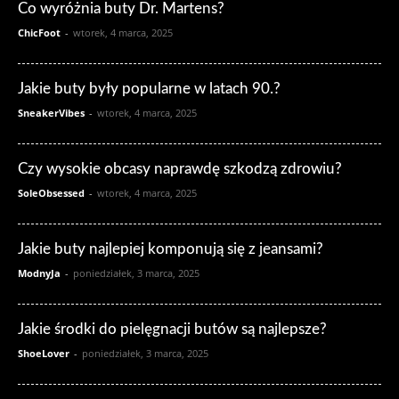
Co wyróżnia buty Dr. Martens?
ChicFoot
-
wtorek, 4 marca, 2025
Jakie buty były popularne w latach 90.?
SneakerVibes
-
wtorek, 4 marca, 2025
Czy wysokie obcasy naprawdę szkodzą zdrowiu?
SoleObsessed
-
wtorek, 4 marca, 2025
Jakie buty najlepiej komponują się z jeansami?
ModnyJa
-
poniedziałek, 3 marca, 2025
Jakie środki do pielęgnacji butów są najlepsze?
ShoeLover
-
poniedziałek, 3 marca, 2025