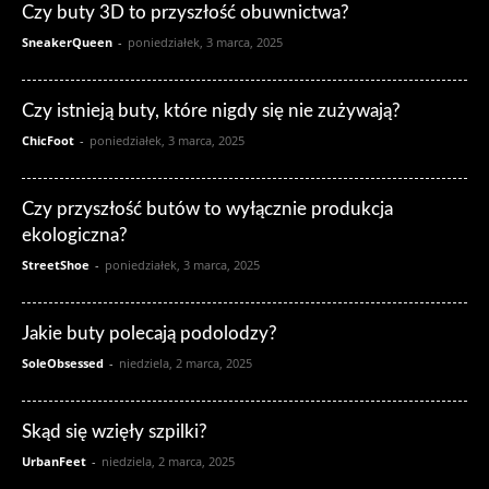
Czy buty 3D to przyszłość obuwnictwa?
SneakerQueen
-
poniedziałek, 3 marca, 2025
Czy istnieją buty, które nigdy się nie zużywają?
ChicFoot
-
poniedziałek, 3 marca, 2025
Czy przyszłość butów to wyłącznie produkcja
ekologiczna?
StreetShoe
-
poniedziałek, 3 marca, 2025
Jakie buty polecają podolodzy?
SoleObsessed
-
niedziela, 2 marca, 2025
Skąd się wzięły szpilki?
UrbanFeet
-
niedziela, 2 marca, 2025