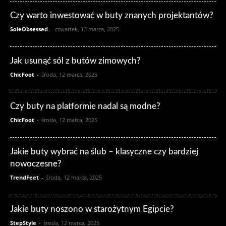
Czy warto inwestować w buty znanych projektantów?
SoleObsessed
-
czwartek, 13 marca, 2025
Jak usunąć sól z butów zimowych?
ChicFoot
-
środa, 12 marca, 2025
Czy buty na platformie nadal są modne?
ChicFoot
-
środa, 12 marca, 2025
Jakie buty wybrać na ślub – klasyczne czy bardziej
nowoczesne?
TrendFeet
-
środa, 12 marca, 2025
Jakie buty noszono w starożytnym Egipcie?
StepStyle
-
środa, 12 marca, 2025