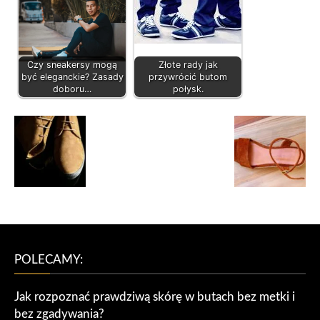
Czy sneakersy mogą
Złote rady jak
być eleganckie? Zasady
przywrócić butom
doboru…
połysk.
POLECAMY:
Jak rozpoznać prawdziwą skórę w butach bez metki i
bez zgadywania?