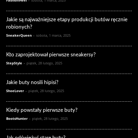
FashionHeel
-
sobota, 1 marca, 2025
Jakie są najważniejsze etapy produkcji butów ręcznie
robionych?
SneakerQueen
-
sobota, 1 marca, 2025
Kto zaprojektował pierwsze sneakersy?
StepStyle
-
piątek, 28 lutego, 2025
Jakie buty nosili hipisi?
ShoeLover
-
piątek, 28 lutego, 2025
Kiedy powstały pierwsze buty?
BootsHunter
-
piątek, 28 lutego, 2025
Jak odświeżyć stare buty?