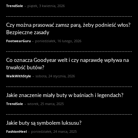
TrendSole
-
piątek, 3 kwietnia, 2026
Czy można prasować zamsz parą, żeby podnieść włos?
Bezpieczne zasady
FootwearGuru
-
poniedziałek, 16 lutego, 2026
Co oznacza Goodyear welt i czy naprawdę wpływa na
trwałość butów?
WalkWithStyle
-
sobota, 24 stycznia, 2026
Jakie znaczenie miały buty w baśniach i legendach?
TrendSole
-
wtorek, 25 marca, 2025
Jakie buty są symbolem luksusu?
FashionHeel
-
poniedziałek, 24 marca, 2025