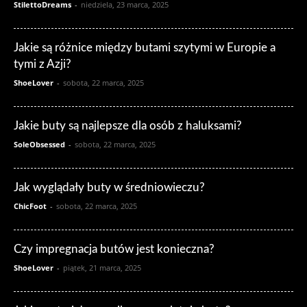
StilettoDreams
-
niedziela, 23 marca, 2025
Jakie są różnice między butami szytymi w Europie a
tymi z Azji?
ShoeLover
-
sobota, 22 marca, 2025
Jakie buty są najlepsze dla osób z haluksami?
SoleObsessed
-
sobota, 22 marca, 2025
Jak wyglądały buty w średniowieczu?
ChicFoot
-
sobota, 22 marca, 2025
Czy impregnacja butów jest konieczna?
ShoeLover
-
piątek, 21 marca, 2025