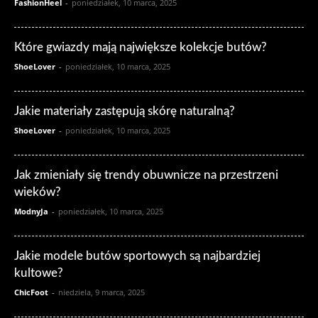
FashionHeel
-
poniedziałek, 10 marca, 2025
Które gwiazdy mają największe kolekcje butów?
ShoeLover
-
poniedziałek, 10 marca, 2025
Jakie materiały zastępują skórę naturalną?
ShoeLover
-
poniedziałek, 10 marca, 2025
Jak zmieniały się trendy obuwnicze na przestrzeni
wieków?
ModnyJa
-
poniedziałek, 10 marca, 2025
Jakie modele butów sportowych są najbardziej
kultowe?
ChicFoot
-
niedziela, 9 marca, 2025