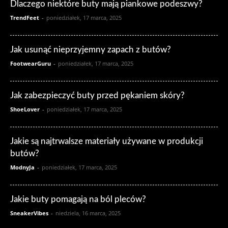
Dlaczego niektóre buty mają piankowe podeszwy?
TrendFeet
-
poniedziałek, 17 marca, 2025
Jak usunąć nieprzyjemny zapach z butów?
FootwearGuru
-
poniedziałek, 17 marca, 2025
Jak zabezpieczyć buty przed pękaniem skóry?
ShoeLover
-
poniedziałek, 17 marca, 2025
Jakie są najtrwalsze materiały używane w produkcji
butów?
ModnyJa
-
poniedziałek, 17 marca, 2025
Jakie buty pomagają na ból pleców?
SneakerVibes
-
niedziela, 16 marca, 2025