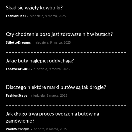
Skąd się wzięły kowbojki?
FashionHeel
-
niedziela, 9 marca, 2025
Czy chodzenie boso jest zdrowsze niż w butach?
StilettoDreams
-
niedziela, 9 marca, 2025
Jakie buty najlepiej oddychają?
FootwearGuru
-
niedziela, 9 marca, 2025
Dlaczego niektóre marki butów są tak drogie?
FashionSteps
-
niedziela, 9 marca, 2025
Jak długo trwa proces tworzenia butów na
zamówienie?
WalkWithStyle
-
sobota, 8 marca, 2025