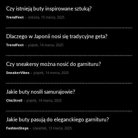
Czy istnieją buty inspirowane sztuką?
TrendFeet
-
sobota, 15 marca, 2025
Dlaczego w Japonii nosi się tradycyjne geta?
TrendFeet
-
piątek, 14 marca, 2025
Czy sneakersy można nosić do garnituru?
SneakerVibes
-
piątek, 14 marca, 2025
Jakie buty nosili samurajowie?
ChicStroll
-
piątek, 14 marca, 2025
Jakie buty pasują do eleganckiego garnituru?
FashionSteps
-
czwartek, 13 marca, 2025