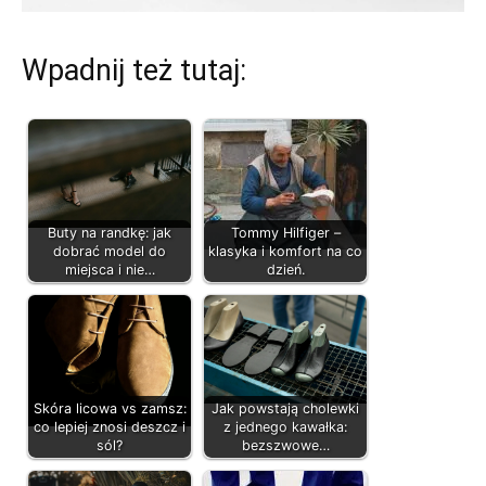
Wpadnij też tutaj:
Buty na randkę: jak
Tommy Hilfiger –
dobrać model do
klasyka i komfort na co
miejsca i nie…
dzień.
Skóra licowa vs zamsz:
Jak powstają cholewki
co lepiej znosi deszcz i
z jednego kawałka:
sól?
bezszwowe…