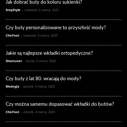
Jak dobrać buty do koloru sukienki?
StepStyle
-
czwartek, 6 marca, 2025
Czy buty personalizowane to przyszłość mody?
ChicFoot
-
czwartek, 6 marca, 2025
Jakie są najlepsze wkładki ortopedyczne?
ShoeLover
-
środa, 5 marca, 2025
Czy buty z lat 80. wracają do mody?
ModnyJa
-
wtorek, 4 marca, 2025
Czy można samemu dopasować wkładki do butów?
ChicFoot
-
wtorek, 4 marca, 2025