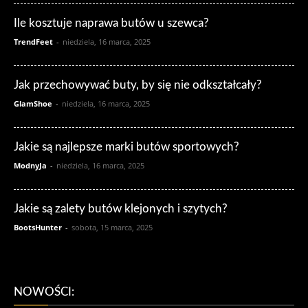
Ile kosztuje naprawa butów u szewca?
TrendFeet
-
niedziela, 16 marca, 2025
Jak przechowywać buty, by się nie odkształcały?
GlamShoe
-
niedziela, 16 marca, 2025
Jakie są najlepsze marki butów sportowych?
ModnyJa
-
niedziela, 16 marca, 2025
Jakie są zalety butów klejonych i szytych?
BootsHunter
-
sobota, 15 marca, 2025
NOWOŚCI: