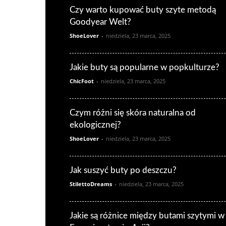
Czy warto kupować buty szyte metodą
Goodyear Welt?
ShoeLover
-
niedziela, 23 marca, 2025
Jakie buty są popularne w popkulturze?
ChicFoot
-
niedziela, 23 marca, 2025
Czym różni się skóra naturalna od
ekologicznej?
ShoeLover
-
niedziela, 23 marca, 2025
Jak suszyć buty po deszczu?
StilettoDreams
-
niedziela, 23 marca, 2025
Jakie są różnice między butami szytymi w