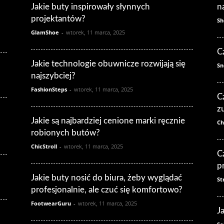
Jakie buty inspirowały słynnych
n
projektantów?
Sh
GlamShoe
-
wtorek, 11 marca, 2025
C
Jakie technologie obuwnicze rozwijają się
Sn
najszybciej?
FashionSteps
-
wtorek, 11 marca, 2025
C
z
Jakie są najbardziej cenione marki ręcznie
Ch
robionych butów?
ChicStroll
-
wtorek, 11 marca, 2025
C
p
Jakie buty nosić do biura, żeby wyglądać
St
profesjonalnie, ale czuć się komfortowo?
FootwearGuru
-
wtorek, 11 marca, 2025
J