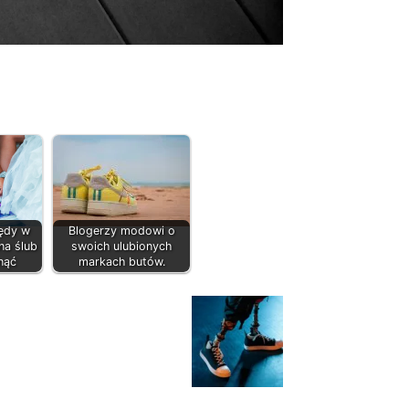
łędy w
Blogerzy modowi o
na ślub
swoich ulubionych
knąć
markach butów.