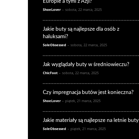
Europie a tymi z Azji?
ShoeLover
-
sobota, 22 marca, 2025
Jakie buty są najlepsze dla osób z
haluksami?
SoleObsessed
-
sobota, 22 marca, 2025
Jak wyglądały buty w średniowieczu?
ChicFoot
-
sobota, 22 marca, 2025
Czy impregnacja butów jest konieczna?
ShoeLover
-
piątek, 21 marca, 2025
Jakie materiały są najlepsze na letnie buty
SoleObsessed
-
piątek, 21 marca, 2025