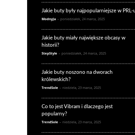
Jakie buty były najpopularniejsze w PRL-
ModnyJa
-
poniedziałek, 24 marca, 2025
Jakie buty miały największe obcasy w
historii?
StepStyle
-
poniedziałek, 24 marca, 2025
Jakie buty noszono na dworach
królewskich?
TrendSole
-
niedziela, 23 marca, 2025
Co to jest Vibram i dlaczego jest
popularny?
TrendSole
-
niedziela, 23 marca, 2025