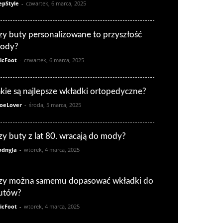
epStyle
-
czwartek, 6 marca, 2025
zy buty personalizowane to przyszłość
ody?
icFoot
-
czwartek, 6 marca, 2025
akie są najlepsze wkładki ortopedyczne?
oeLover
-
środa, 5 marca, 2025
zy buty z lat 80. wracają do mody?
dnyJa
-
wtorek, 4 marca, 2025
zy można samemu dopasować wkładki do
utów?
icFoot
-
wtorek, 4 marca, 2025