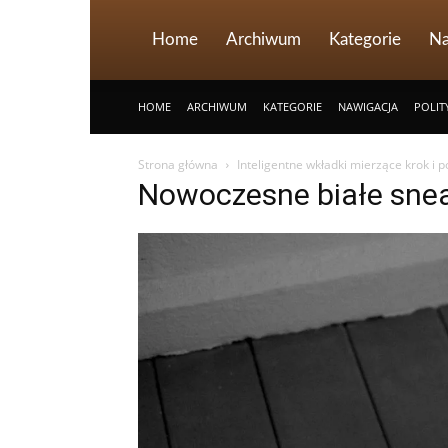
Home
Archiwum
Kategorie
Na
HOME
ARCHIWUM
KATEGORIE
NAWIGACJA
POLIT
Strona główna
Inteligentne wkładki mierzące krok i po
Nowoczesne białe snea