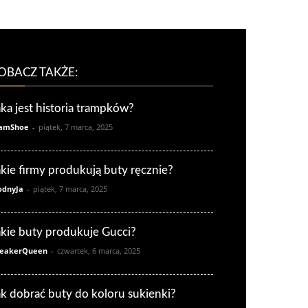
OBACZ TAKŻE:
aka jest historia trampków?
amShoe
-
piątek, 7 marca, 2025
akie firmy produkują buty ręcznie?
dnyJa
-
piątek, 7 marca, 2025
akie buty produkuje Gucci?
eakerQueen
-
czwartek, 6 marca, 2025
ak dobrać buty do koloru sukienki?