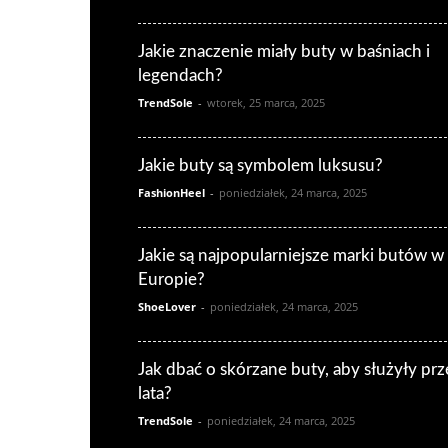
Jakie znaczenie miały buty w baśniach i
legendach?
TrendSole
-
wtorek, 25 marca, 2025
Jakie buty są symbolem luksusu?
FashionHeel
-
poniedziałek, 24 marca, 2025
Jakie są najpopularniejsze marki butów w
Europie?
ShoeLover
-
poniedziałek, 24 marca, 2025
Jak dbać o skórzane buty, aby służyły prz
lata?
TrendSole
-
poniedziałek, 24 marca, 2025