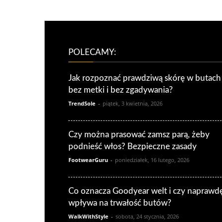
POLECAMY:
Jak rozpoznać prawdziwą skórę w butach
bez metki i bez zgadywania?
TrendSole
-
piątek, 3 kwietnia, 2026
Czy można prasować zamsz parą, żeby
podnieść włos? Bezpieczne zasady
FootwearGuru
-
poniedziałek, 16 lutego, 2026
Co oznacza Goodyear welt i czy naprawd
wpływa na trwałość butów?
WalkWithStyle
-
sobota, 24 stycznia, 2026