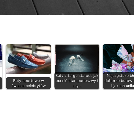
Buty z targu staroci: jak
Najczęstsze b
Buty sportowe w
ocenić stan podeszwy i
doborze butów 
świecie celebrytów
czy…
i jak ich uni