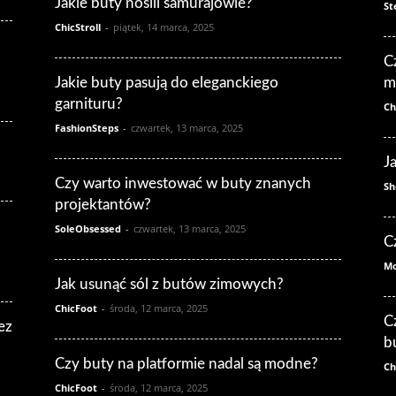
Jakie buty nosili samurajowie?
St
ChicStroll
-
piątek, 14 marca, 2025
C
Jakie buty pasują do eleganckiego
m
garnituru?
Ch
FashionSteps
-
czwartek, 13 marca, 2025
J
Czy warto inwestować w buty znanych
Sh
projektantów?
SoleObsessed
-
czwartek, 13 marca, 2025
C
Mo
Jak usunąć sól z butów zimowych?
ChicFoot
-
środa, 12 marca, 2025
C
ez
b
Czy buty na platformie nadal są modne?
Ch
ChicFoot
-
środa, 12 marca, 2025