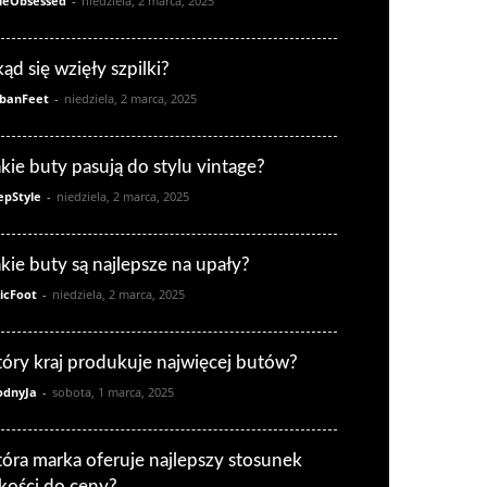
leObsessed
-
niedziela, 2 marca, 2025
kąd się wzięły szpilki?
banFeet
-
niedziela, 2 marca, 2025
akie buty pasują do stylu vintage?
epStyle
-
niedziela, 2 marca, 2025
akie buty są najlepsze na upały?
icFoot
-
niedziela, 2 marca, 2025
tóry kraj produkuje najwięcej butów?
dnyJa
-
sobota, 1 marca, 2025
tóra marka oferuje najlepszy stosunek
akości do ceny?