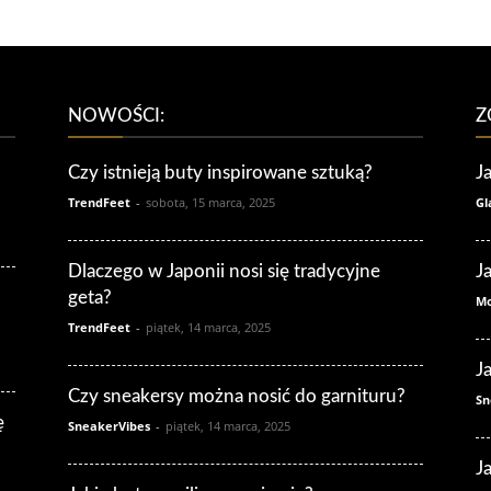
NOWOŚCI:
Z
Czy istnieją buty inspirowane sztuką?
J
TrendFeet
-
sobota, 15 marca, 2025
Gl
Dlaczego w Japonii nosi się tradycyjne
J
geta?
Mo
TrendFeet
-
piątek, 14 marca, 2025
J
Czy sneakersy można nosić do garnituru?
Sn
ę
SneakerVibes
-
piątek, 14 marca, 2025
J