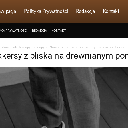
wigacja
Polityka Prywatności
Redakcja
Kontakt
YKA PRYWATNOŚCI
REDAKCJA
KONTAKT
stawę: jak działają i co dają
Nowoczesne białe sneakersy z bliska na drewni
kersy z bliska na drewnianym po