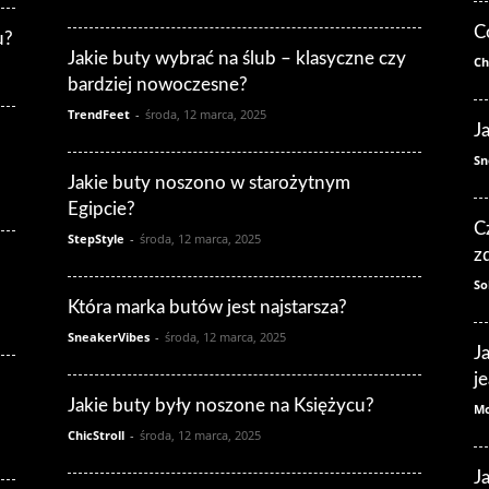
C
u?
Jakie buty wybrać na ślub – klasyczne czy
Ch
bardziej nowoczesne?
TrendFeet
-
środa, 12 marca, 2025
J
Sn
Jakie buty noszono w starożytnym
Egipcie?
C
StepStyle
-
środa, 12 marca, 2025
z
So
Która marka butów jest najstarsza?
SneakerVibes
-
środa, 12 marca, 2025
J
j
Jakie buty były noszone na Księżycu?
Mo
ChicStroll
-
środa, 12 marca, 2025
J