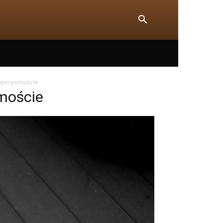
anym pomoście
moście