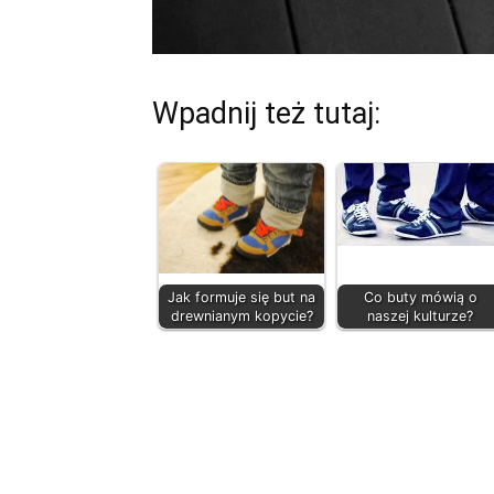
Wpadnij też tutaj:
Jak formuje się but na
Co buty mówią o
drewnianym kopycie?
naszej kulturze?