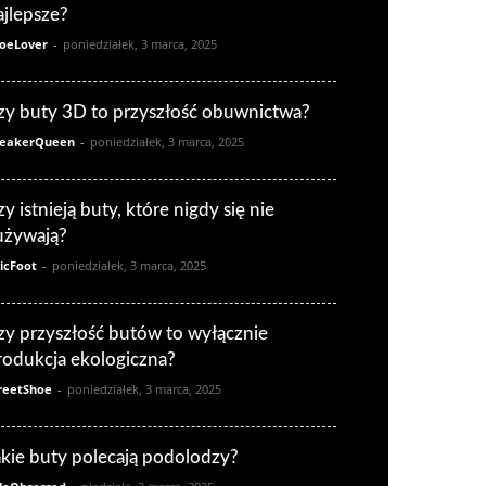
ajlepsze?
oeLover
-
poniedziałek, 3 marca, 2025
zy buty 3D to przyszłość obuwnictwa?
eakerQueen
-
poniedziałek, 3 marca, 2025
zy istnieją buty, które nigdy się nie
używają?
icFoot
-
poniedziałek, 3 marca, 2025
zy przyszłość butów to wyłącznie
rodukcja ekologiczna?
reetShoe
-
poniedziałek, 3 marca, 2025
akie buty polecają podolodzy?