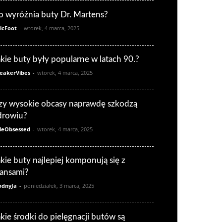
o wyróżnia buty Dr. Martens?
icFoot
-
wtorek, 4 marca, 2025
akie buty były popularne w latach 90.?
eakerVibes
-
wtorek, 4 marca, 2025
zy wysokie obcasy naprawdę szkodzą
drowiu?
leObsessed
-
wtorek, 4 marca, 2025
akie buty najlepiej komponują się z
eansami?
dnyJa
-
poniedziałek, 3 marca, 2025
akie środki do pielęgnacji butów są