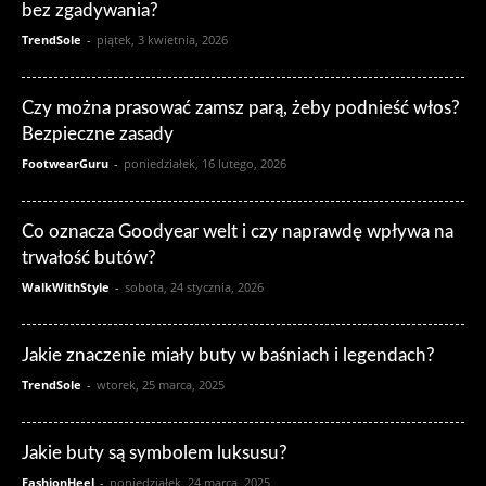
bez zgadywania?
TrendSole
-
piątek, 3 kwietnia, 2026
Czy można prasować zamsz parą, żeby podnieść włos?
Bezpieczne zasady
FootwearGuru
-
poniedziałek, 16 lutego, 2026
Co oznacza Goodyear welt i czy naprawdę wpływa na
trwałość butów?
WalkWithStyle
-
sobota, 24 stycznia, 2026
Jakie znaczenie miały buty w baśniach i legendach?
TrendSole
-
wtorek, 25 marca, 2025
Jakie buty są symbolem luksusu?
FashionHeel
-
poniedziałek, 24 marca, 2025