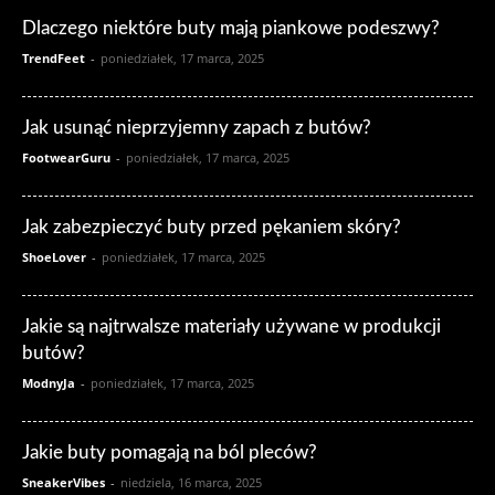
Dlaczego niektóre buty mają piankowe podeszwy?
TrendFeet
-
poniedziałek, 17 marca, 2025
Jak usunąć nieprzyjemny zapach z butów?
FootwearGuru
-
poniedziałek, 17 marca, 2025
Jak zabezpieczyć buty przed pękaniem skóry?
ShoeLover
-
poniedziałek, 17 marca, 2025
Jakie są najtrwalsze materiały używane w produkcji
butów?
ModnyJa
-
poniedziałek, 17 marca, 2025
Jakie buty pomagają na ból pleców?
SneakerVibes
-
niedziela, 16 marca, 2025