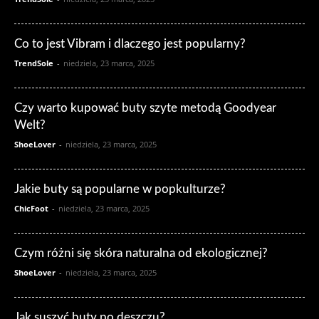
Co to jest Vibram i dlaczego jest popularny?
TrendSole
-
niedziela, 23 marca, 2025
Czy warto kupować buty szyte metodą Goodyear
Welt?
ShoeLover
-
niedziela, 23 marca, 2025
Jakie buty są popularne w popkulturze?
ChicFoot
-
niedziela, 23 marca, 2025
Czym różni się skóra naturalna od ekologicznej?
ShoeLover
-
niedziela, 23 marca, 2025
Jak suszyć buty po deszczu?