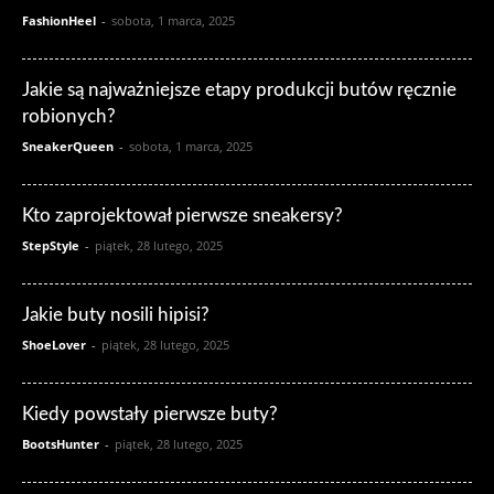
FashionHeel
-
sobota, 1 marca, 2025
Jakie są najważniejsze etapy produkcji butów ręcznie
robionych?
SneakerQueen
-
sobota, 1 marca, 2025
Kto zaprojektował pierwsze sneakersy?
StepStyle
-
piątek, 28 lutego, 2025
Jakie buty nosili hipisi?
ShoeLover
-
piątek, 28 lutego, 2025
Kiedy powstały pierwsze buty?
BootsHunter
-
piątek, 28 lutego, 2025