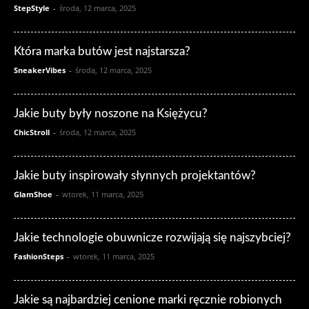
StepStyle
-
środa, 12 marca, 2025
Która marka butów jest najstarsza?
SneakerVibes
-
środa, 12 marca, 2025
Jakie buty były noszone na Księżycu?
ChicStroll
-
środa, 12 marca, 2025
Jakie buty inspirowały słynnych projektantów?
GlamShoe
-
wtorek, 11 marca, 2025
Jakie technologie obuwnicze rozwijają się najszybciej?
FashionSteps
-
wtorek, 11 marca, 2025
Jakie są najbardziej cenione marki ręcznie robionych