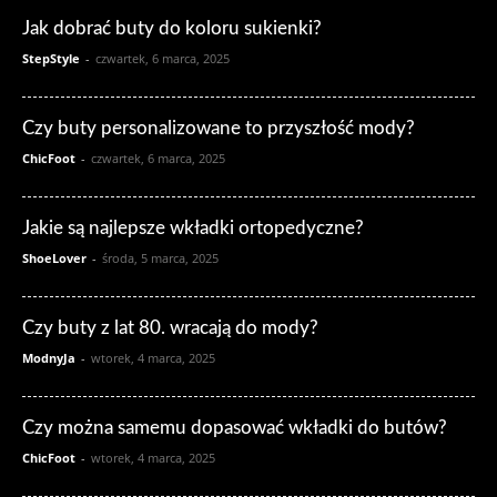
Jak dobrać buty do koloru sukienki?
StepStyle
-
czwartek, 6 marca, 2025
Czy buty personalizowane to przyszłość mody?
ChicFoot
-
czwartek, 6 marca, 2025
Jakie są najlepsze wkładki ortopedyczne?
ShoeLover
-
środa, 5 marca, 2025
Czy buty z lat 80. wracają do mody?
ModnyJa
-
wtorek, 4 marca, 2025
Czy można samemu dopasować wkładki do butów?
ChicFoot
-
wtorek, 4 marca, 2025