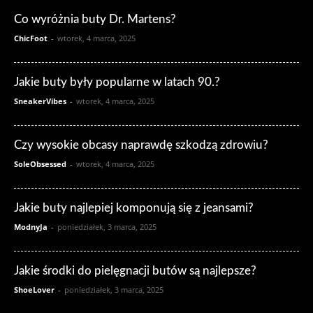
Co wyróżnia buty Dr. Martens?
ChicFoot
-
wtorek, 4 marca, 2025
Jakie buty były popularne w latach 90.?
SneakerVibes
-
wtorek, 4 marca, 2025
Czy wysokie obcasy naprawdę szkodzą zdrowiu?
SoleObsessed
-
wtorek, 4 marca, 2025
Jakie buty najlepiej komponują się z jeansami?
ModnyJa
-
poniedziałek, 3 marca, 2025
Jakie środki do pielęgnacji butów są najlepsze?
ShoeLover
-
poniedziałek, 3 marca, 2025