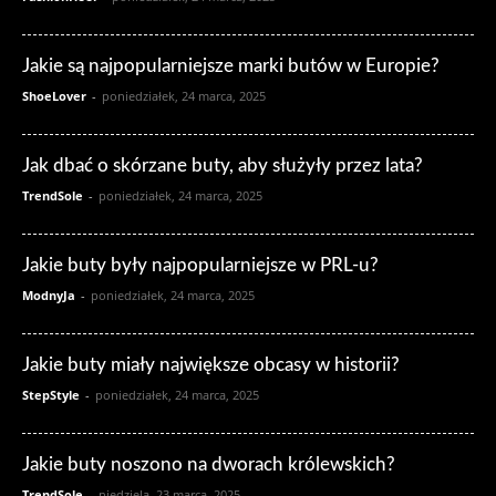
Jakie są najpopularniejsze marki butów w Europie?
ShoeLover
-
poniedziałek, 24 marca, 2025
Jak dbać o skórzane buty, aby służyły przez lata?
TrendSole
-
poniedziałek, 24 marca, 2025
Jakie buty były najpopularniejsze w PRL-u?
ModnyJa
-
poniedziałek, 24 marca, 2025
Jakie buty miały największe obcasy w historii?
StepStyle
-
poniedziałek, 24 marca, 2025
Jakie buty noszono na dworach królewskich?
TrendSole
-
niedziela, 23 marca, 2025