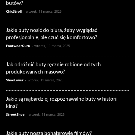
butów?
ChicStroll
-
wtorek, 11 marca, 2025
Jakie buty nosić do biura, żeby wyglądać
profesjonalnie, ale czuć się komfortowo?
FootwearGuru
-
wtorek, 11 marca, 2025
Jak odróżnić buty ręcznie robione od tych
produkowanych masowo?
ShoeLover
-
wtorek, 11 marca, 2025
Jakie są najbardziej rozpoznawalne buty w historii
kina?
StreetShoe
-
wtorek, 11 marca, 2025
Jakie buty noszą bohaterowie filmów?