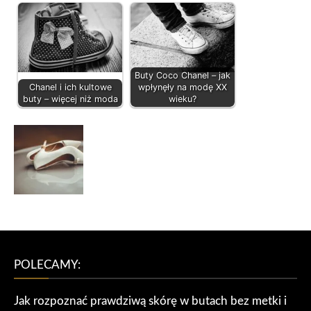
Buty Coco Chanel – jak
Chanel i ich kultowe
wpłynęły na modę XX
buty – więcej niż moda
wieku?
POLECAMY:
Jak rozpoznać prawdziwą skórę w butach bez metki i