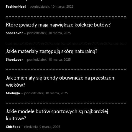
FashionHeel
-
poniedziałek, 10 marca, 2025
Które gwiazdy mają największe kolekcje butów?
ShoeLover
-
poniedziałek, 10 marca, 2025
Jakie materiały zastępują skórę naturalną?
ShoeLover
-
poniedziałek, 10 marca, 2025
Jak zmieniały się trendy obuwnicze na przestrzeni
wieków?
ModnyJa
-
poniedziałek, 10 marca, 2025
Jakie modele butów sportowych są najbardziej
kultowe?
ChicFoot
-
niedziela, 9 marca, 2025