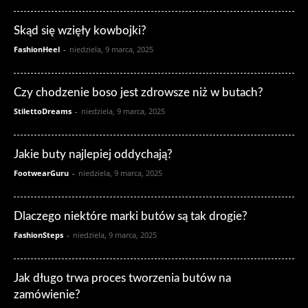
Skąd się wzięły kowbojki?
FashionHeel
-
niedziela, 9 marca, 2025
Czy chodzenie boso jest zdrowsze niż w butach?
StilettoDreams
-
niedziela, 9 marca, 2025
Jakie buty najlepiej oddychają?
FootwearGuru
-
niedziela, 9 marca, 2025
Dlaczego niektóre marki butów są tak drogie?
FashionSteps
-
niedziela, 9 marca, 2025
Jak długo trwa proces tworzenia butów na
zamówienie?