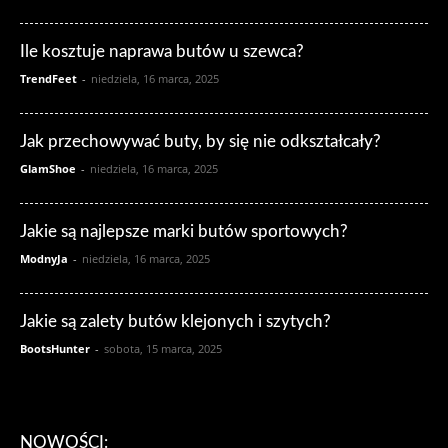
Ile kosztuje naprawa butów u szewca?
TrendFeet
-
niedziela, 16 marca, 2025
Jak przechowywać buty, by się nie odkształcały?
GlamShoe
-
niedziela, 16 marca, 2025
Jakie są najlepsze marki butów sportowych?
ModnyJa
-
niedziela, 16 marca, 2025
Jakie są zalety butów klejonych i szytych?
BootsHunter
-
sobota, 15 marca, 2025
NOWOŚCI: