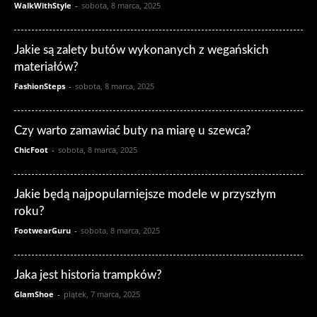
WalkWithStyle
-
sobota, 8 marca, 2025
Jakie są zalety butów wykonanych z wegańskich
materiałów?
FashionSteps
-
sobota, 8 marca, 2025
Czy warto zamawiać buty na miarę u szewca?
ChicFoot
-
sobota, 8 marca, 2025
Jakie będą najpopularniejsze modele w przyszłym
roku?
FootwearGuru
-
sobota, 8 marca, 2025
Jaka jest historia trampków?
GlamShoe
-
piątek, 7 marca, 2025