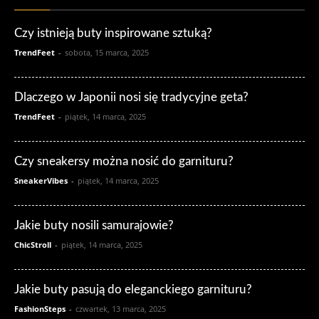
Czy istnieją buty inspirowane sztuką?
TrendFeet
-
sobota, 15 marca, 2025
Dlaczego w Japonii nosi się tradycyjne geta?
TrendFeet
-
piątek, 14 marca, 2025
Czy sneakersy można nosić do garnituru?
SneakerVibes
-
piątek, 14 marca, 2025
Jakie buty nosili samurajowie?
ChicStroll
-
piątek, 14 marca, 2025
Jakie buty pasują do eleganckiego garnituru?
FashionSteps
-
czwartek, 13 marca, 2025