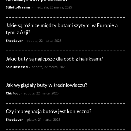
StilettoDreams
-
niedziela, 23 marca, 2025
Jakie są różnice między butami szytymi w Europie a
tymi z Azji?
ShoeLover
-
sobota, 22 marca, 2025
Jakie buty są najlepsze dla osób z haluksami?
SoleObsessed
-
sobota, 22 marca, 2025
Jak wyglądały buty w średniowieczu?
ChicFoot
-
sobota, 22 marca, 2025
Czy impregnacja butów jest konieczna?
ShoeLover
-
piątek, 21 marca, 2025