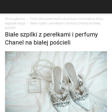
Strona główna
Ciche luksusowe marki obuwnicze: minimalizm, który
wygląda drogo
Białe szpilki z perełkami i perfumy Chanel na białej
pościeli
Białe szpilki z perełkami i perfumy
Chanel na białej pościeli