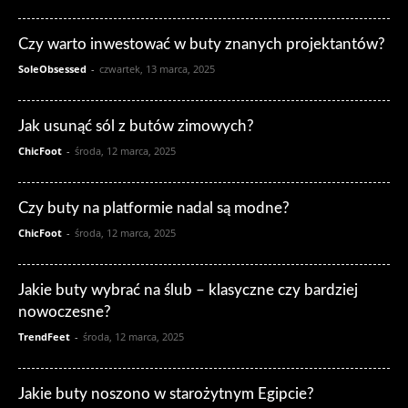
Czy warto inwestować w buty znanych projektantów?
SoleObsessed
-
czwartek, 13 marca, 2025
Jak usunąć sól z butów zimowych?
ChicFoot
-
środa, 12 marca, 2025
Czy buty na platformie nadal są modne?
ChicFoot
-
środa, 12 marca, 2025
Jakie buty wybrać na ślub – klasyczne czy bardziej
nowoczesne?
TrendFeet
-
środa, 12 marca, 2025
Jakie buty noszono w starożytnym Egipcie?