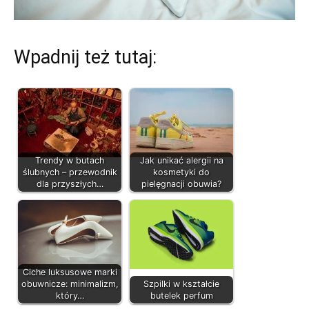
Wpadnij też tutaj:
Trendy w butach
Jak unikać alergii na
ślubnych – przewodnik
kosmetyki do
dla przyszłych…
pielęgnacji obuwia?
Ciche luksusowe marki
obuwnicze: minimalizm,
Szpilki w kształcie
który…
butelek perfum