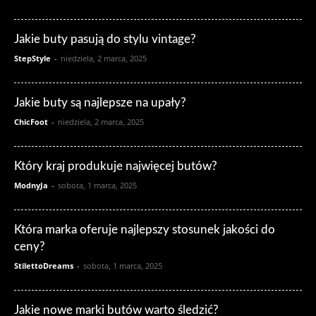
Jakie buty pasują do stylu vintage?
StepStyle
-
niedziela, 2 marca, 2025
Jakie buty są najlepsze na upały?
ChicFoot
-
niedziela, 2 marca, 2025
Który kraj produkuje najwięcej butów?
ModnyJa
-
sobota, 1 marca, 2025
Która marka oferuje najlepszy stosunek jakości do
ceny?
StilettoDreams
-
sobota, 1 marca, 2025
Jakie nowe marki butów warto śledzić?