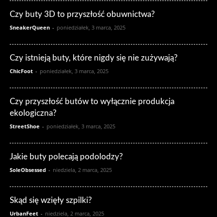
Czy buty 3D to przyszłość obuwnictwa?
SneakerQueen
-
poniedziałek, 3 marca, 2025
Czy istnieją buty, które nigdy się nie zużywają?
ChicFoot
-
poniedziałek, 3 marca, 2025
Czy przyszłość butów to wyłącznie produkcja
ekologiczna?
StreetShoe
-
poniedziałek, 3 marca, 2025
Jakie buty polecają podolodzy?
SoleObsessed
-
niedziela, 2 marca, 2025
Skąd się wzięły szpilki?
UrbanFeet
-
niedziela, 2 marca, 2025