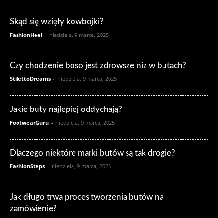
Skąd się wzięły kowbojki?
FashionHeel
-
niedziela, 9 marca, 2025
Czy chodzenie boso jest zdrowsze niż w butach?
StilettoDreams
-
niedziela, 9 marca, 2025
Jakie buty najlepiej oddychają?
FootwearGuru
-
niedziela, 9 marca, 2025
Dlaczego niektóre marki butów są tak drogie?
FashionSteps
-
niedziela, 9 marca, 2025
Jak długo trwa proces tworzenia butów na
zamówienie?