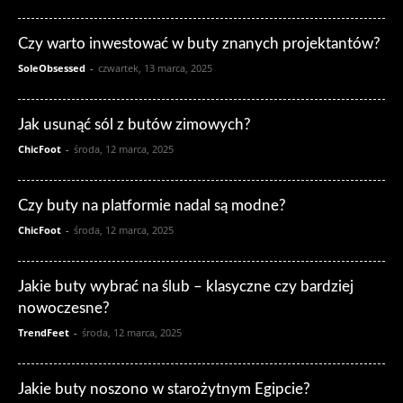
Czy warto inwestować w buty znanych projektantów?
SoleObsessed
-
czwartek, 13 marca, 2025
Jak usunąć sól z butów zimowych?
ChicFoot
-
środa, 12 marca, 2025
Czy buty na platformie nadal są modne?
ChicFoot
-
środa, 12 marca, 2025
Jakie buty wybrać na ślub – klasyczne czy bardziej
nowoczesne?
TrendFeet
-
środa, 12 marca, 2025
Jakie buty noszono w starożytnym Egipcie?