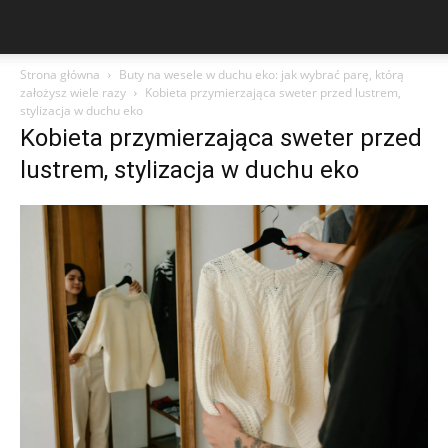
Strona główna
Buty na wesele w duchu eko: jak wybrać parę, którą
założysz wiele razy
Kobieta przymierzająca sweter przed lustrem,
stylizacja w duchu eko
Kobieta przymierzająca sweter przed
lustrem, stylizacja w duchu eko