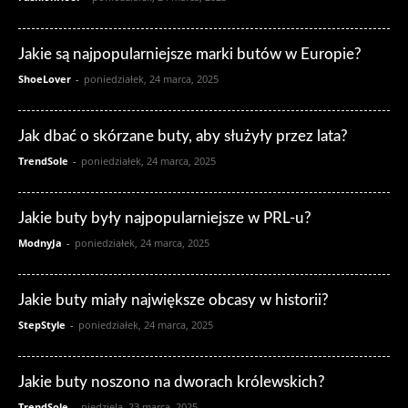
Jakie są najpopularniejsze marki butów w Europie?
ShoeLover
-
poniedziałek, 24 marca, 2025
Jak dbać o skórzane buty, aby służyły przez lata?
TrendSole
-
poniedziałek, 24 marca, 2025
Jakie buty były najpopularniejsze w PRL-u?
ModnyJa
-
poniedziałek, 24 marca, 2025
Jakie buty miały największe obcasy w historii?
StepStyle
-
poniedziałek, 24 marca, 2025
Jakie buty noszono na dworach królewskich?
TrendSole
-
niedziela, 23 marca, 2025