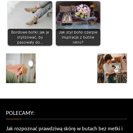
Bordowe botki: jak je
Jak styl boho czerpie
stylizować, by
inspiracje z butów
pasowały do…
retro?
POLECAMY:
Jak rozpoznać prawdziwą skórę w butach bez metki i