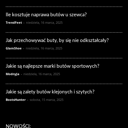
Ile kosztuje naprawa butów u szewca?
TrendFeet
-
niedziela, 16 marca, 2025
Jak przechowywać buty, by się nie odkształcały?
GlamShoe
-
niedziela, 16 marca, 2025
Jakie są najlepsze marki butów sportowych?
ModnyJa
-
niedziela, 16 marca, 2025
Jakie są zalety butów klejonych i szytych?
BootsHunter
-
sobota, 15 marca, 2025
NOWOŚCI: