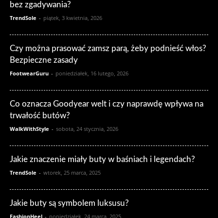
bez zgadywania?
TrendSole
-
piątek, 3 kwietnia, 2026
Czy można prasować zamsz parą, żeby podnieść włos?
Bezpieczne zasady
FootwearGuru
-
poniedziałek, 16 lutego, 2026
Co oznacza Goodyear welt i czy naprawdę wpływa na
trwałość butów?
WalkWithStyle
-
sobota, 24 stycznia, 2026
Jakie znaczenie miały buty w baśniach i legendach?
TrendSole
-
wtorek, 25 marca, 2025
Jakie buty są symbolem luksusu?
FashionHeel
-
poniedziałek, 24 marca, 2025