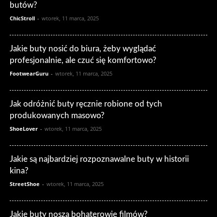
butów?
ChicStroll
-
wtorek, 11 marca, 2025
Jakie buty nosić do biura, żeby wyglądać
profesjonalnie, ale czuć się komfortowo?
FootwearGuru
-
wtorek, 11 marca, 2025
Jak odróżnić buty ręcznie robione od tych
produkowanych masowo?
ShoeLover
-
wtorek, 11 marca, 2025
Jakie są najbardziej rozpoznawalne buty w historii
kina?
StreetShoe
-
wtorek, 11 marca, 2025
Jakie buty noszą bohaterowie filmów?