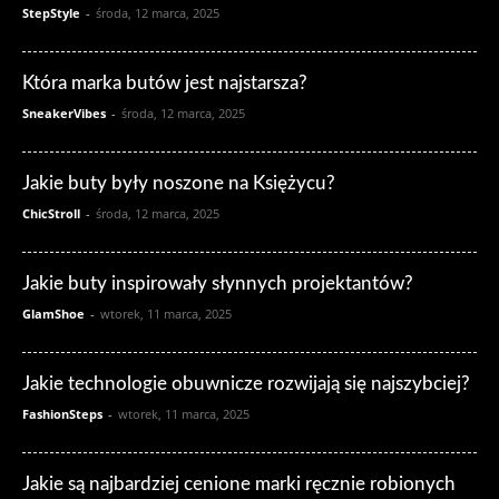
StepStyle
-
środa, 12 marca, 2025
Która marka butów jest najstarsza?
SneakerVibes
-
środa, 12 marca, 2025
Jakie buty były noszone na Księżycu?
ChicStroll
-
środa, 12 marca, 2025
Jakie buty inspirowały słynnych projektantów?
GlamShoe
-
wtorek, 11 marca, 2025
Jakie technologie obuwnicze rozwijają się najszybciej?
FashionSteps
-
wtorek, 11 marca, 2025
Jakie są najbardziej cenione marki ręcznie robionych