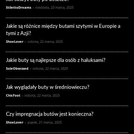
StilettoDreams
-
niedziela, 23 marca, 2025
Jakie są różnice między butami szytymi w Europie a
tymi z Azji?
ShoeLover
-
sobota, 22 marca, 2025
Jakie buty są najlepsze dla osób z haluksami?
SoleObsessed
-
sobota, 22 marca, 2025
Jak wyglądały buty w średniowieczu?
ChicFoot
-
sobota, 22 marca, 2025
Czy impregnacja butów jest konieczna?
ShoeLover
-
piątek, 21 marca, 2025