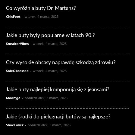
Co wyróżnia buty Dr. Martens?
ChicFoot
-
wtorek, 4 marca, 2025
Jakie buty były popularne w latach 90.?
SneakerVibes
-
wtorek, 4 marca, 2025
Czy wysokie obcasy naprawdę szkodzą zdrowiu?
SoleObsessed
-
wtorek, 4 marca, 2025
Jakie buty najlepiej komponują się z jeansami?
ModnyJa
-
poniedziałek, 3 marca, 2025
Jakie środki do pielęgnacji butów są najlepsze?
ShoeLover
-
poniedziałek, 3 marca, 2025