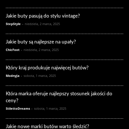
Jakie buty pasują do stylu vintage?
StepStyle
-
niedziela, 2 marca, 2025
Jakie buty są najlepsze na upały?
ChicFoot
-
niedziela, 2 marca, 2025
Który kraj produkuje najwięcej butów?
ModnyJa
-
sobota, 1 marca, 2025
Która marka oferuje najlepszy stosunek jakości do
ceny?
StilettoDreams
-
sobota, 1 marca, 2025
Jakie nowe marki butów warto śledzić?