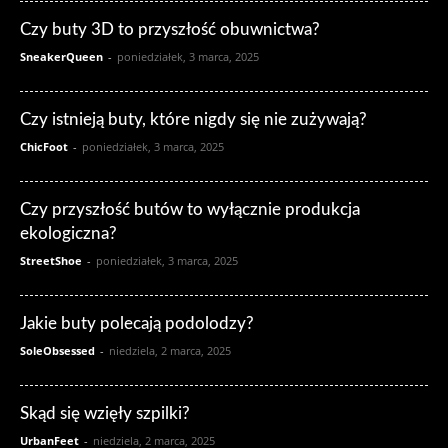
Czy buty 3D to przyszłość obuwnictwa?
SneakerQueen
-
poniedziałek, 3 marca, 2025
Czy istnieją buty, które nigdy się nie zużywają?
ChicFoot
-
poniedziałek, 3 marca, 2025
Czy przyszłość butów to wyłącznie produkcja
ekologiczna?
StreetShoe
-
poniedziałek, 3 marca, 2025
Jakie buty polecają podolodzy?
SoleObsessed
-
niedziela, 2 marca, 2025
Skąd się wzięły szpilki?
UrbanFeet
-
niedziela, 2 marca, 2025