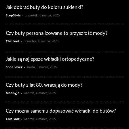
Jak dobrać buty do koloru sukienki?
StepStyle
-
czwartek, 6 marca, 2025
Czy buty personalizowane to przyszłość mody?
ChicFoot
-
czwartek, 6 marca, 2025
Jakie są najlepsze wkładki ortopedyczne?
ShoeLover
-
środa, 5 marca, 2025
Czy buty z lat 80. wracają do mody?
ModnyJa
-
wtorek, 4 marca, 2025
Czy można samemu dopasować wkładki do butów?
ChicFoot
-
wtorek, 4 marca, 2025