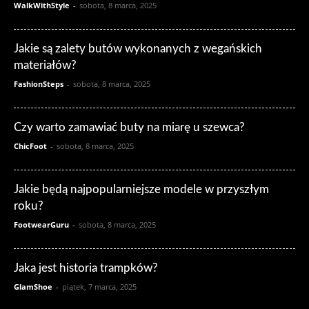
WalkWithStyle
-
sobota, 8 marca, 2025
Jakie są zalety butów wykonanych z wegańskich
materiałów?
FashionSteps
-
sobota, 8 marca, 2025
Czy warto zamawiać buty na miarę u szewca?
ChicFoot
-
sobota, 8 marca, 2025
Jakie będą najpopularniejsze modele w przyszłym
roku?
FootwearGuru
-
sobota, 8 marca, 2025
Jaka jest historia trampków?
GlamShoe
-
piątek, 7 marca, 2025