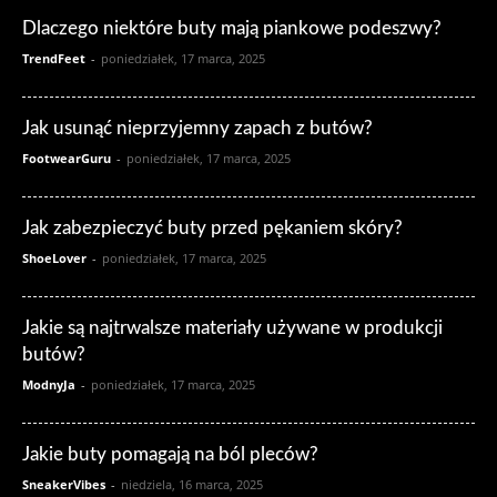
Dlaczego niektóre buty mają piankowe podeszwy?
TrendFeet
-
poniedziałek, 17 marca, 2025
Jak usunąć nieprzyjemny zapach z butów?
FootwearGuru
-
poniedziałek, 17 marca, 2025
Jak zabezpieczyć buty przed pękaniem skóry?
ShoeLover
-
poniedziałek, 17 marca, 2025
Jakie są najtrwalsze materiały używane w produkcji
butów?
ModnyJa
-
poniedziałek, 17 marca, 2025
Jakie buty pomagają na ból pleców?
SneakerVibes
-
niedziela, 16 marca, 2025