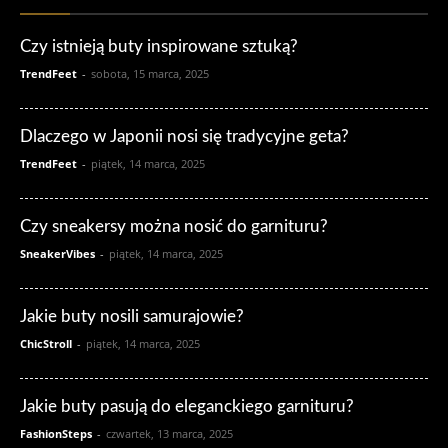
Czy istnieją buty inspirowane sztuką?
TrendFeet
-
sobota, 15 marca, 2025
Dlaczego w Japonii nosi się tradycyjne geta?
TrendFeet
-
piątek, 14 marca, 2025
Czy sneakersy można nosić do garnituru?
SneakerVibes
-
piątek, 14 marca, 2025
Jakie buty nosili samurajowie?
ChicStroll
-
piątek, 14 marca, 2025
Jakie buty pasują do eleganckiego garnituru?
FashionSteps
-
czwartek, 13 marca, 2025