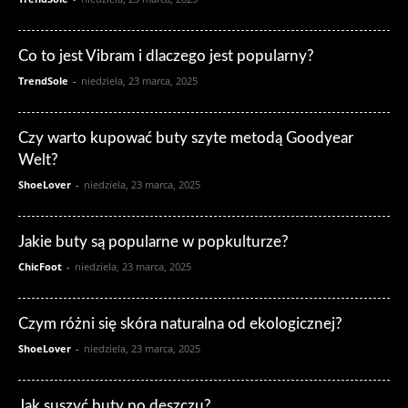
Co to jest Vibram i dlaczego jest popularny?
TrendSole
-
niedziela, 23 marca, 2025
Czy warto kupować buty szyte metodą Goodyear
Welt?
ShoeLover
-
niedziela, 23 marca, 2025
Jakie buty są popularne w popkulturze?
ChicFoot
-
niedziela, 23 marca, 2025
Czym różni się skóra naturalna od ekologicznej?
ShoeLover
-
niedziela, 23 marca, 2025
Jak suszyć buty po deszczu?