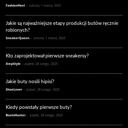
FashionHeel
-
sobota, 1 marca, 2025
Jakie są najważniejsze etapy produkcji butów ręcznie
robionych?
SneakerQueen
-
sobota, 1 marca, 2025
Kto zaprojektował pierwsze sneakersy?
StepStyle
-
piątek, 28 lutego, 2025
Jakie buty nosili hipisi?
ShoeLover
-
piątek, 28 lutego, 2025
Kiedy powstały pierwsze buty?
BootsHunter
-
piątek, 28 lutego, 2025