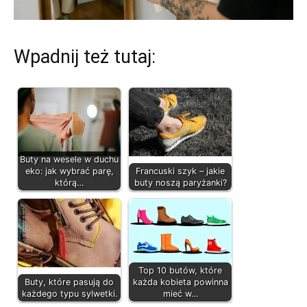
Wpadnij też tutaj:
Buty na wesele w duchu
eko: jak wybrać parę,
Francuski szyk – jakie
którą…
buty noszą paryżanki?
Top 10 butów, które
Buty, które pasują do
każda kobieta powinna
każdego typu sylwetki.
mieć w…