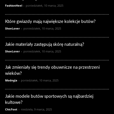
FashionHeel
-
poniedziałek, 10 marca, 2025
Które gwiazdy mają największe kolekcje butów?
ShoeLover
-
poniedziałek, 10 marca, 2025
Jakie materiały zastępują skórę naturalną?
ShoeLover
-
poniedziałek, 10 marca, 2025
Jak zmieniały się trendy obuwnicze na przestrzeni
wieków?
ModnyJa
-
poniedziałek, 10 marca, 2025
Jakie modele butów sportowych są najbardziej
kultowe?
ChicFoot
-
niedziela, 9 marca, 2025