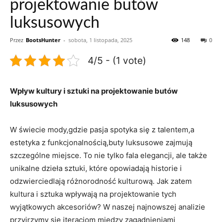
projektowanie butów
luksusowych
Przez
BootsHunter
-
sobota, 1 listopada, 2025
148
0
4/5 - (1 vote)
Wpływ kultury i sztuki na projektowanie butów
luksusowych
W świecie mody,gdzie pasja spotyka się z talentem,a
estetyka z funkcjonalnością,buty luksusowe zajmują
szczególne miejsce. To nie tylko fala elegancji, ale także
unikalne dzieła sztuki, które opowiadają historie i
odzwierciedlają różnorodność kulturową. Jak zatem
kultura i sztuka wpływają na projektowanie tych
wyjątkowych akcesoriów? W naszej najnowszej analizie
przyjrzymy się iteracjom między zagadnieniami