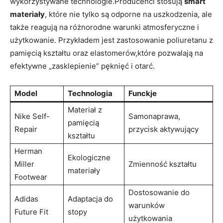
wykorzystywane technologie.Producenci stosują
smart
materiały
, które nie tylko są odporne na uszkodzenia, ale
także reagują na różnorodne warunki atmosferyczne i
użytkowanie. Przykładem jest zastosowanie poliuretanu z
pamięcią kształtu oraz elastomerów,które pozwalają na
efektywne „zasklepienie” pęknięć i otarć.
Model
Technologia
Funckje
Materiał z
Nike Self-
Samonaprawa,
pamięcią
Repair
przycisk aktywujący
kształtu
Herman
Ekologiczne
Miller
Zmienność kształtu
materiały
Footwear
Dostosowanie do
Adidas
Adaptacja do
warunków
Future Fit
stopy
użytkowania