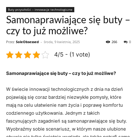
Buty przyszłości – innowacje technologiczne
Samonaprawiające się buty –
czy to już możliwe?
Przez
SoleObsessed
-
środa, 9 kwietnia, 2025
266
0
4/5 - (1 vote)
Samonaprawiające się buty – czy to już możliwe?
W świecie innowacji technologicznych z dnia na dzień
pojawiają się coraz bardziej niezwykłe pomysły, które
mają na celu ułatwienie nam życia i poprawę komfortu
codziennego użytkowania. Jednym z takich
fascynujących zagadnień są samonaprawiające się buty.
Wyobraźmy sobie scenariusz, w którym nasze ulubione
obuwie nie tylko świetnie wygląda, ale także potrafi samo