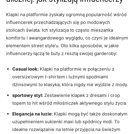
Klapki na platformie zyskały ogromną popularność wśród
influencerek przechadzających się po modowych
stolicach świata. Ich stylizacja to często mieszanka
komfortu i awangardowego wyglądu, co czyni je idealnym
elementem street style’u. Oto kilka sposobów, w jakie
influencerzy łączą te buty z resztą swojej garderoby:
Casual look:
Klapki na platformie w połączeniu z
oversize’owym t-shirtem i luźnymi spodniami
dżinsowymi to klasyka, która nigdy nie wyjdzie z mody.
sportowy styl:
Zestawienie klapek z dresami i crop
topem to hit wśród miłośniczek aktywnego stylu życia.
Elegancja na luzie:
Klapki mogą być także doskonałym
uzupełnieniem sukienki maxi lub spódnicy midi. To
idealne rozwiązanie na letnie przyjęcia na świeżym