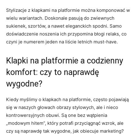
Stylizacje z klapkami na platformie można komponować w
wielu wariantach. Doskonale pasują do zwiewnych
sukienek, szortów, a nawet eleganckich spodni. Samo
doświadczenie noszenia ich przypomina błogi relaks, co
czyni je numerem jeden na liście letnich must-have.
Klapki na platformie a codzienny
komfort: czy to naprawdę
wygodne?
Kiedy myślimy o klapkach na platformie, często pojawiają
się w naszych głowach obrazy stylowych, ale i nieco
kontrowersyjnych obuwi. Są one bez wątpienia
„modowym hitem”, który potrafi przyciągnąć wzrok, ale
czy są naprawdę tak wygodne, jak obiecuje marketing?