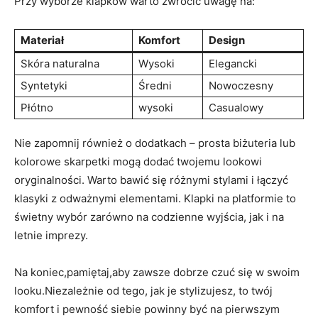
Przy wyborze klapków warto zwrócić uwagę na:
Materiał
Komfort
Design
Skóra naturalna
Wysoki
Elegancki
Syntetyki
Średni
Nowoczesny
Płótno
wysoki
Casualowy
Nie zapomnij również o dodatkach – prosta biżuteria lub
kolorowe skarpetki mogą dodać twojemu lookowi
oryginalności. Warto bawić się różnymi stylami i łączyć
klasyki z odważnymi elementami. Klapki na platformie to
świetny wybór zarówno na codzienne wyjścia, jak i na
letnie imprezy.
Na koniec,pamiętaj,aby zawsze dobrze czuć się w swoim
looku.Niezależnie od tego, jak je stylizujesz, to twój
komfort i pewność siebie powinny być na pierwszym