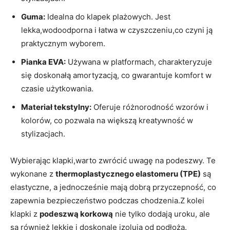
Guma:
Idealna do klapek plażowych. Jest
lekka,wodoodporna i łatwa w czyszczeniu,co czyni ją
praktycznym wyborem.
Pianka EVA:
Używana w platformach, charakteryzuje
się doskonałą amortyzacją, co gwarantuje komfort w
czasie użytkowania.
Materiał tekstylny:
Oferuje różnorodność wzorów i
kolorów, co pozwala na większą kreatywność w
stylizacjach.
Wybierając klapki,warto zwrócić uwagę na podeszwy. Te
wykonane z
thermoplastycznego elastomeru (TPE)
są
elastyczne, a jednocześnie mają dobrą przyczepność, co
zapewnia bezpieczeństwo podczas chodzenia.Z kolei
klapki z
podeszwą korkową
nie tylko dodają uroku, ale
są również lekkie i doskonale izolują od podłoża.