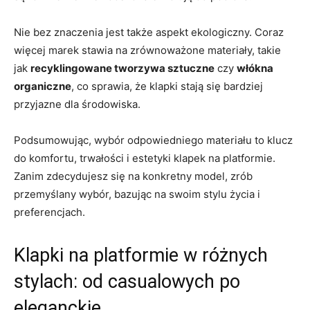
Nie bez znaczenia jest także aspekt ekologiczny. Coraz
więcej marek stawia na zrównoważone materiały, takie
jak
recyklingowane tworzywa sztuczne
czy
włókna
organiczne
, co sprawia, że klapki stają się bardziej
przyjazne dla środowiska.
Podsumowując, wybór odpowiedniego materiału to klucz
do komfortu, trwałości i estetyki klapek na platformie.
Zanim zdecydujesz się na konkretny model, zrób
przemyślany wybór, bazując na swoim stylu życia i
preferencjach.
Klapki na platformie w różnych
stylach: od casualowych po
eleganckie