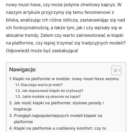
nowy must-have, czy może jedynie chwilowy kaprys. W
naszym artykule przyjrzymy się temu fenomenowi z
bliska, analizując ich różne oblicza, zastanawiając się nad
ich funkcjonalnością, a także tym, jak i czy wpisały się w
aktualne trendy. Zatem czy warto zainwestować w klapki
na platformie, czy lepiej trzymać się tradycyjnych modeli?
Odpowiedź może być zaskakująca!
Nawigacja:
Klapki na platformie w modzie: nowy must-have sezonu
Dlaczego warto je mieć?
Jak dopasować klapki do stylizacji?
Jakie modele są obecnie na topie?
Jak nosić klapki na platformie: stylowe porady i
inspiracje
Przegląd najpopularniejszych modeli klapek na
platformie
Klapki na platformie a codzienny komfort: czy to