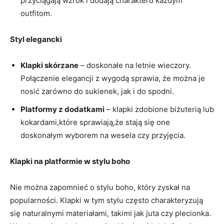
przyciągają wzrok i dodają charakteru każdym
outfitom.
Styl elegancki
Klapki skórzane
– doskonałe na letnie wieczory.
Połączenie elegancji z wygodą sprawia, że można je
nosić zarówno do sukienek, jak i do spodni.
Platformy z dodatkami
– klapki zdobione biżuterią lub
kokardami,które sprawiają,że stają się one
doskonałym wyborem na wesela czy przyjęcia.
Klapki na platformie w stylu boho
Nie można zapomnieć o stylu boho, który zyskał na
popularności. Klapki w tym stylu często charakteryzują
się naturalnymi materiałami, takimi jak juta czy plecionka.