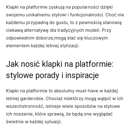
Klapki na platformie zyskują na popularności dzięki
swojemu unikalnemu stylowi i funkcjonalności. Choć nie
każdemu przypadną do gustu, to z pewnością stanowią
ciekawą alternatywę dla tradycyjnych modeli. Przy
odpowiednim doborze,mogą stać się kluczowym
elementem każdej letniej stylizacji.
Jak nosić klapki na platformie:
stylowe porady i inspiracje
Klapki na platformie to absolutny must-have w każdej
letniej garderobie. Chociaż niektórzy mogą wątpić w ich
wszechstronność, istnieje wiele sposobów na stylowe
ich noszenie, które sprawią, że będą one wyglądać
świetnie w każdej sytuacji.