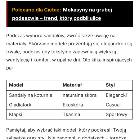
Polecane dla Ciebie:
Mokasyny na grubej
podeszwie – trend, który podbił ulice
Podczas wyboru sandałów, zwróć także uwagę na
materiały. Skórzane modele prezentują się elegancko i są
trwałe, podczas gdy tekstylne zapewniają większą
wentylację i komfort w upalne dni. Oto kilka inspirujących
par:
Model
Materiał
Styl
Sandały na koturnie
naturalna skóra
Elegancki
Gladiatorki
Ekoskóra
Casual
Klapki
Tkanina
Sportowy
Pamiętaj, aby wybrać taki model, który podkreśli Twoją
sylwetkę oraz styl. Nie zapomnij o dodatkach – torebka