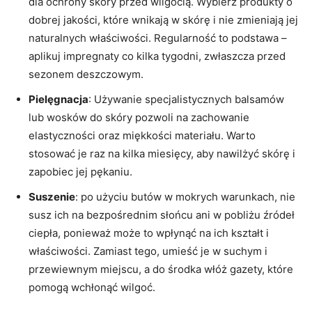
dla ochrony skóry przed wilgocią. Wybierz produkty o
dobrej jakości, które wnikają w skórę i nie zmieniają jej
naturalnych właściwości. Regularność to podstawa –
aplikuj impregnaty co kilka tygodni, zwłaszcza przed
sezonem deszczowym.
Pielęgnacja
: Używanie specjalistycznych balsamów
lub wosków do skóry pozwoli na zachowanie
elastyczności oraz miękkości materiału. Warto
stosować je raz na kilka miesięcy, aby nawilżyć skórę i
zapobiec jej pękaniu.
Suszenie
: po użyciu butów w mokrych warunkach, nie
susz ich na bezpośrednim słońcu ani w pobliżu źródeł
ciepła, ponieważ może to wpłynąć na ich kształt i
właściwości. Zamiast tego, umieść je w suchym i
przewiewnym miejscu, a do środka włóż gazety, które
pomogą wchłonąć wilgoć.