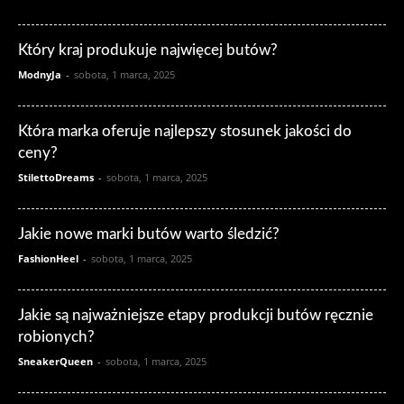
Który kraj produkuje najwięcej butów?
ModnyJa
-
sobota, 1 marca, 2025
Która marka oferuje najlepszy stosunek jakości do
ceny?
StilettoDreams
-
sobota, 1 marca, 2025
Jakie nowe marki butów warto śledzić?
FashionHeel
-
sobota, 1 marca, 2025
Jakie są najważniejsze etapy produkcji butów ręcznie
robionych?
SneakerQueen
-
sobota, 1 marca, 2025