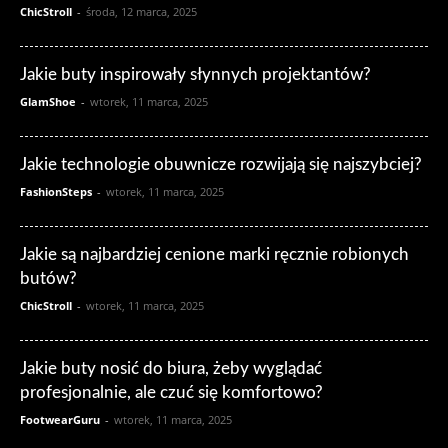
ChicStroll
-
środa, 12 marca, 2025
Jakie buty inspirowały słynnych projektantów?
GlamShoe
-
wtorek, 11 marca, 2025
Jakie technologie obuwnicze rozwijają się najszybciej?
FashionSteps
-
wtorek, 11 marca, 2025
Jakie są najbardziej cenione marki ręcznie robionych
butów?
ChicStroll
-
wtorek, 11 marca, 2025
Jakie buty nosić do biura, żeby wyglądać
profesjonalnie, ale czuć się komfortowo?
FootwearGuru
-
wtorek, 11 marca, 2025