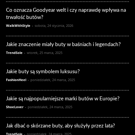
Co oznacza Goodyear welt i czy naprawdę wpływa na
trwałość butów?
WalkWithStyle
-
sobota, 24 stycznia, 2026
Jakie znaczenie miały buty w baśniach i legendach?
TrendSole
-
wtorek, 25 marca, 2025
Jakie buty są symbolem luksusu?
FashionHeel
-
poniedziałek, 24 marca, 2025
Jakie są najpopularniejsze marki butów w Europie?
ShoeLover
-
poniedziałek, 24 marca, 2025
Jak dbać o skórzane buty, aby służyły przez lata?
TrendSole
-
poniedziałek, 24 marca, 2025