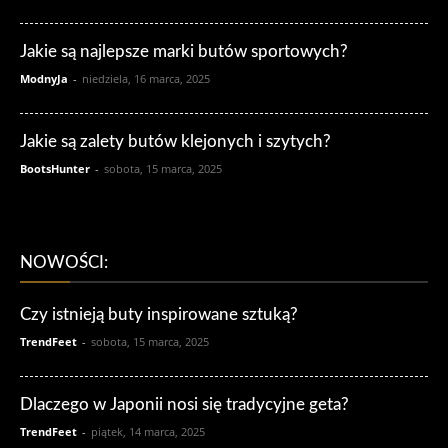
Jakie są najlepsze marki butów sportowych?
ModnyJa
-
niedziela, 16 marca, 2025
Jakie są zalety butów klejonych i szytych?
BootsHunter
-
sobota, 15 marca, 2025
NOWOŚCI:
Czy istnieją buty inspirowane sztuką?
TrendFeet
-
sobota, 15 marca, 2025
Dlaczego w Japonii nosi się tradycyjne geta?
TrendFeet
-
piątek, 14 marca, 2025