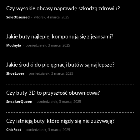
Czy wysokie obcasy naprawdę szkodzą zdrowiu?
SoleObsessed
-
wtorek, 4 marca, 2025
Jakie buty najlepiej komponują się z jeansami?
ModnyJa
-
poniedziałek, 3 marca, 2025
Jakie środki do pielęgnacji butów są najlepsze?
ShoeLover
-
poniedziałek, 3 marca, 2025
Czy buty 3D to przyszłość obuwnictwa?
SneakerQueen
-
poniedziałek, 3 marca, 2025
Czy istnieją buty, które nigdy się nie zużywają?
ChicFoot
-
poniedziałek, 3 marca, 2025