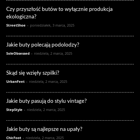
Czy przyszłość butów to wyłącznie produkcja
ekologiczna?
StreetShoe
-
poniedziałek, 3 marca, 2025
Jakie buty polecają podolodzy?
SoleObsessed
-
niedziela, 2 marca, 2025
Skąd się wzięły szpilki?
UrbanFeet
-
niedziela, 2 marca, 2025
Jakie buty pasują do stylu vintage?
StepStyle
-
niedziela, 2 marca, 2025
Jakie buty są najlepsze na upały?
ChicFoot
-
niedziela, 2 marca, 2025