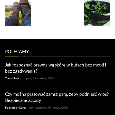
POLECAMY:
Jak rozpoznać prawdziwą skórę w butach bez metki i
bez zgadywania?
TrendSole
-
piątek, 3 kwietnia, 2026
Czy można prasować zamsz parą, żeby podnieść włos?
Bezpieczne zasady
FootwearGuru
-
poniedziałek, 16 lutego, 2026