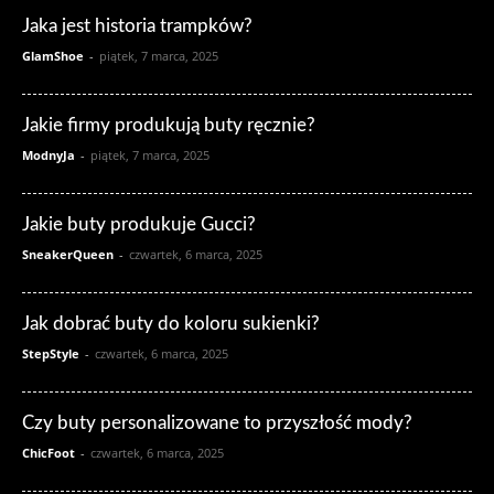
Jaka jest historia trampków?
GlamShoe
-
piątek, 7 marca, 2025
Jakie firmy produkują buty ręcznie?
ModnyJa
-
piątek, 7 marca, 2025
Jakie buty produkuje Gucci?
SneakerQueen
-
czwartek, 6 marca, 2025
Jak dobrać buty do koloru sukienki?
StepStyle
-
czwartek, 6 marca, 2025
Czy buty personalizowane to przyszłość mody?
ChicFoot
-
czwartek, 6 marca, 2025