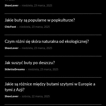
ShoeLover
-
niedziela, 23 marca, 2025
Jakie buty są popularne w popkulturze?
ChicFoot
-
niedziela, 23 marca, 2025
Czym różni się skóra naturalna od ekologicznej?
ShoeLover
-
niedziela, 23 marca, 2025
Jak suszyć buty po deszczu?
StilettoDreams
-
niedziela, 23 marca, 2025
Jakie są różnice między butami szytymi w Europie a
tymi z Azji?
ShoeLover
-
sobota, 22 marca, 2025