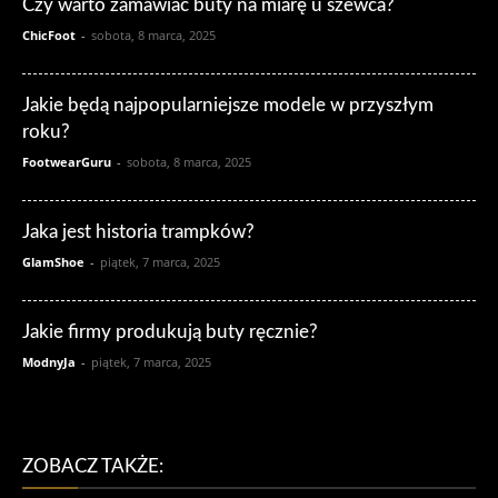
Czy warto zamawiać buty na miarę u szewca?
ChicFoot
-
sobota, 8 marca, 2025
Jakie będą najpopularniejsze modele w przyszłym
roku?
FootwearGuru
-
sobota, 8 marca, 2025
Jaka jest historia trampków?
GlamShoe
-
piątek, 7 marca, 2025
Jakie firmy produkują buty ręcznie?
ModnyJa
-
piątek, 7 marca, 2025
ZOBACZ TAKŻE: