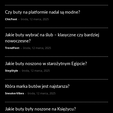
Czy buty na platformie nadal są modne?
ChicFoot
-
środa, 12 marca, 2025
Jakie buty wybrać na ślub – klasyczne czy bardziej
nowoczesne?
TrendFeet
-
środa, 12 marca, 2025
Jakie buty noszono w starożytnym Egipcie?
StepStyle
-
środa, 12 marca, 2025
Która marka butów jest najstarsza?
SneakerVibes
-
środa, 12 marca, 2025
Jakie buty były noszone na Księżycu?