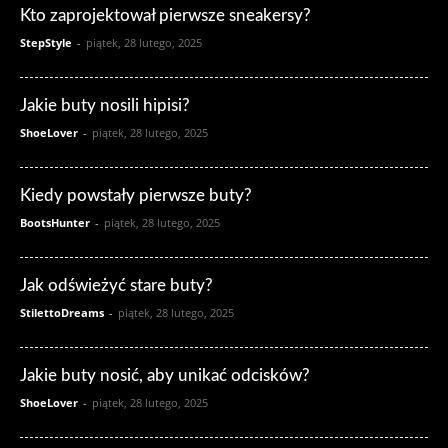
Kto zaprojektował pierwsze sneakersy?
StepStyle
-
piątek, 28 lutego, 2025
Jakie buty nosili hipisi?
ShoeLover
-
piątek, 28 lutego, 2025
Kiedy powstały pierwsze buty?
BootsHunter
-
piątek, 28 lutego, 2025
Jak odświeżyć stare buty?
StilettoDreams
-
piątek, 28 lutego, 2025
Jakie buty nosić, aby unikać odcisków?
ShoeLover
-
piątek, 28 lutego, 2025