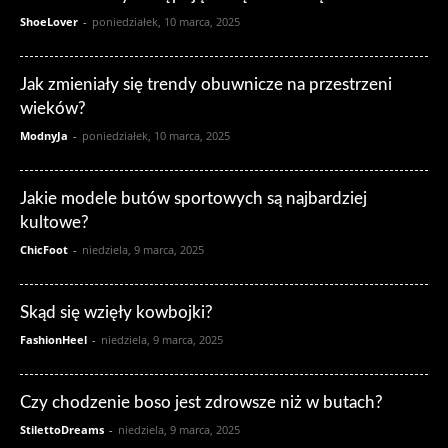
ShoeLover
-
poniedziałek, 10 marca, 2025
Jak zmieniały się trendy obuwnicze na przestrzeni
wieków?
ModnyJa
-
poniedziałek, 10 marca, 2025
Jakie modele butów sportowych są najbardziej
kultowe?
ChicFoot
-
niedziela, 9 marca, 2025
Skąd się wzięły kowbojki?
FashionHeel
-
niedziela, 9 marca, 2025
Czy chodzenie boso jest zdrowsze niż w butach?
StilettoDreams
-
niedziela, 9 marca, 2025