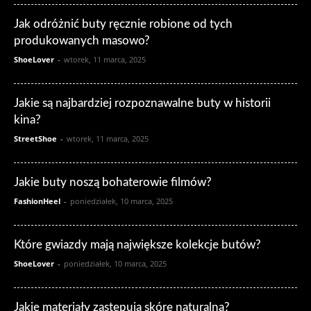
Jak odróżnić buty ręcznie robione od tych
produkowanych masowo?
ShoeLover
-
wtorek, 11 marca, 2025
Jakie są najbardziej rozpoznawalne buty w historii
kina?
StreetShoe
-
wtorek, 11 marca, 2025
Jakie buty noszą bohaterowie filmów?
FashionHeel
-
poniedziałek, 10 marca, 2025
Które gwiazdy mają największe kolekcje butów?
ShoeLover
-
poniedziałek, 10 marca, 2025
Jakie materiały zastępują skórę naturalną?