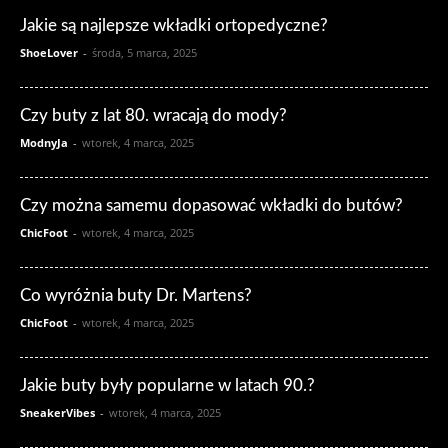
Jakie są najlepsze wkładki ortopedyczne?
ShoeLover
-
środa, 5 marca, 2025
Czy buty z lat 80. wracają do mody?
ModnyJa
-
wtorek, 4 marca, 2025
Czy można samemu dopasować wkładki do butów?
ChicFoot
-
wtorek, 4 marca, 2025
Co wyróżnia buty Dr. Martens?
ChicFoot
-
wtorek, 4 marca, 2025
Jakie buty były popularne w latach 90.?
SneakerVibes
-
wtorek, 4 marca, 2025