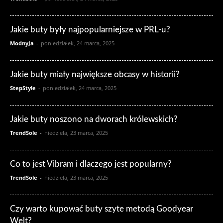
Jakie buty były najpopularniejsze w PRL-u?
ModnyJa
-
poniedziałek, 24 marca, 2025
Jakie buty miały największe obcasy w historii?
StepStyle
-
poniedziałek, 24 marca, 2025
Jakie buty noszono na dworach królewskich?
TrendSole
-
niedziela, 23 marca, 2025
Co to jest Vibram i dlaczego jest popularny?
TrendSole
-
niedziela, 23 marca, 2025
Czy warto kupować buty szyte metodą Goodyear
Welt?