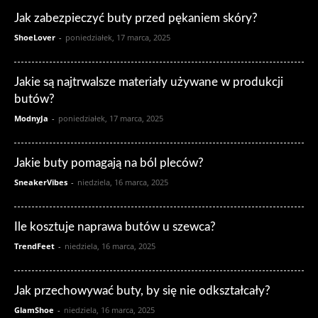
Jak zabezpieczyć buty przed pękaniem skóry?
ShoeLover
-
poniedziałek, 17 marca, 2025
Jakie są najtrwalsze materiały używane w produkcji
butów?
ModnyJa
-
poniedziałek, 17 marca, 2025
Jakie buty pomagają na ból pleców?
SneakerVibes
-
niedziela, 16 marca, 2025
Ile kosztuje naprawa butów u szewca?
TrendFeet
-
niedziela, 16 marca, 2025
Jak przechowywać buty, by się nie odkształcały?
GlamShoe
-
niedziela, 16 marca, 2025