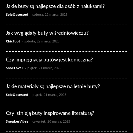
Jakie buty są najlepsze dla osób z haluksami?
SoleObsessed
-
sobota, 22 marca, 2025
Jak wyglądały buty w średniowieczu?
ChicFoot
-
sobota, 22 marca, 2025
Czy impregnacja butów jest konieczna?
ShoeLover
-
piątek, 21 marca, 2025
Jakie materiały są najlepsze na letnie buty?
SoleObsessed
-
piątek, 21 marca, 2025
Czy istnieją buty inspirowane literaturą?
SneakerVibes
-
czwartek, 20 marca, 2025