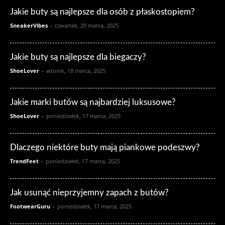
Jakie buty są najlepsze dla osób z płaskostopiem?
SneakerVibes
-
czwartek, 20 marca, 2025
Jakie buty są najlepsze dla biegaczy?
ShoeLover
-
wtorek, 18 marca, 2025
Jakie marki butów są najbardziej luksusowe?
ShoeLover
-
poniedziałek, 17 marca, 2025
Dlaczego niektóre buty mają piankowe podeszwy?
TrendFeet
-
poniedziałek, 17 marca, 2025
Jak usunąć nieprzyjemny zapach z butów?
FootwearGuru
-
poniedziałek, 17 marca, 2025