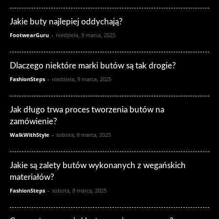
Jakie buty najlepiej oddychają?
FootwearGuru
-
niedziela, 9 marca, 2025
Dlaczego niektóre marki butów są tak drogie?
FashionSteps
-
niedziela, 9 marca, 2025
Jak długo trwa proces tworzenia butów na
zamówienie?
WalkWithStyle
-
sobota, 8 marca, 2025
Jakie są zalety butów wykonanych z wegańskich
materiałów?
FashionSteps
-
sobota, 8 marca, 2025