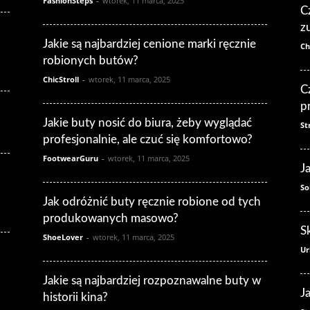
FashionSteps
-
wtorek, 11 marca, 2025
C
z
Jakie są najbardziej cenione marki ręcznie
Ch
robionych butów?
ChicStroll
-
wtorek, 11 marca, 2025
C
p
Jakie buty nosić do biura, żeby wyglądać
St
profesjonalnie, ale czuć się komfortowo?
FootwearGuru
-
wtorek, 11 marca, 2025
J
So
Jak odróżnić buty ręcznie robione od tych
produkowanych masowo?
S
ShoeLover
-
wtorek, 11 marca, 2025
Ur
Jakie są najbardziej rozpoznawalne buty w
J
historii kina?