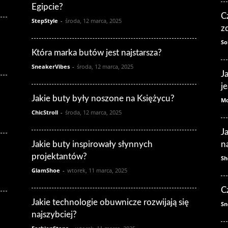
Egipcie?
C
StepStyle
-
środa, 12 marca, 2025
z
So
Która marka butów jest najstarsza?
SneakerVibes
-
środa, 12 marca, 2025
J
j
Jakie buty były noszone na Księżycu?
Mo
ChicStroll
-
środa, 12 marca, 2025
J
Jakie buty inspirowały słynnych
n
projektantów?
Sh
GlamShoe
-
wtorek, 11 marca, 2025
C
Jakie technologie obuwnicze rozwijają się
Sn
najszybciej?