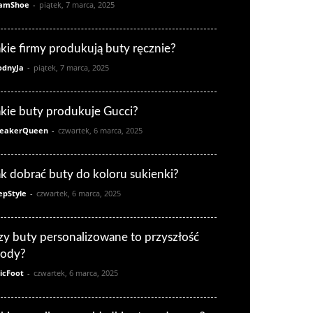
amShoe
-
piątek, 7 marca, 2025
akie firmy produkują buty ręcznie?
dnyJa
-
piątek, 7 marca, 2025
akie buty produkuje Gucci?
eakerQueen
-
czwartek, 6 marca, 2025
ak dobrać buty do koloru sukienki?
epStyle
-
czwartek, 6 marca, 2025
zy buty personalizowane to przyszłość
ody?
icFoot
-
czwartek, 6 marca, 2025