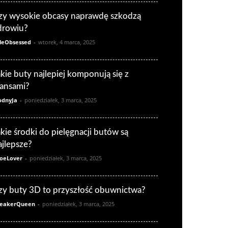
zy wysokie obcasy naprawdę szkodzą
drowiu?
leObsessed
-
wtorek, 4 marca, 2025
akie buty najlepiej komponują się z
eansami?
dnyJa
-
poniedziałek, 3 marca, 2025
akie środki do pielęgnacji butów są
ajlepsze?
oeLover
-
poniedziałek, 3 marca, 2025
zy buty 3D to przyszłość obuwnictwa?
eakerQueen
-
poniedziałek, 3 marca, 2025