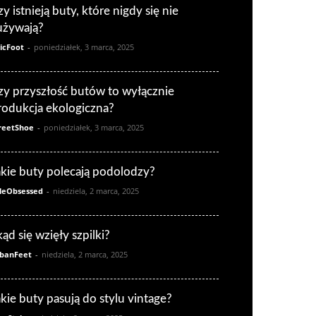
zy istnieją buty, które nigdy się nie
używają?
icFoot
-
poniedziałek, 3 marca, 2025
zy przyszłość butów to wyłącznie
rodukcja ekologiczna?
reetShoe
-
poniedziałek, 3 marca, 2025
akie buty polecają podolodzy?
leObsessed
-
niedziela, 2 marca, 2025
kąd się wzięły szpilki?
banFeet
-
niedziela, 2 marca, 2025
akie buty pasują do stylu vintage?