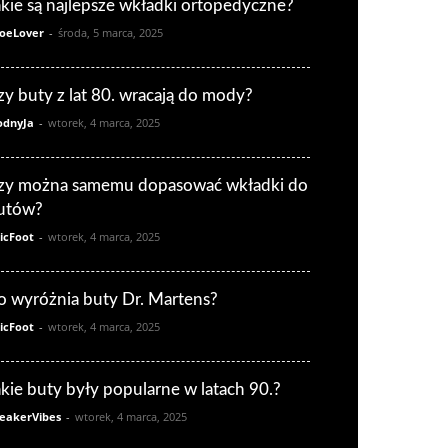
akie są najlepsze wkładki ortopedyczne?
oeLover
-
środa, 5 marca, 2025
zy buty z lat 80. wracają do mody?
dnyJa
-
wtorek, 4 marca, 2025
zy można samemu dopasować wkładki do
utów?
icFoot
-
wtorek, 4 marca, 2025
o wyróżnia buty Dr. Martens?
icFoot
-
wtorek, 4 marca, 2025
akie buty były popularne w latach 90.?
eakerVibes
-
wtorek, 4 marca, 2025