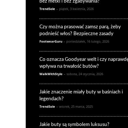
bez metki i bez zgadywania?
TrendSole
-
piątek, 3 kwietnia, 2026
Czy można prasować zamsz parą, żeby
podnieść włos? Bezpieczne zasady
FootwearGuru
-
poniedziałek, 16 lutego, 2026
Co oznacza Goodyear welt i czy naprawd
wpływa na trwałość butów?
WalkWithStyle
-
sobota, 24 stycznia, 2026
Jakie znaczenie miały buty w baśniach i
legendach?
TrendSole
-
wtorek, 25 marca, 2025
Jakie buty są symbolem luksusu?