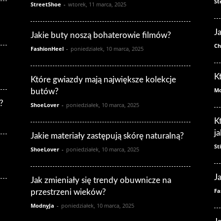
St
StreetShoe
-
wtorek, 11 marca, 2025
J
Jakie buty noszą bohaterowie filmów?
Ch
FashionHeel
-
poniedziałek, 10 marca, 2025
K
Które gwiazdy mają największe kolekcje
Mo
butów?
?
ShoeLover
-
poniedziałek, 10 marca, 2025
K
j
Jakie materiały zastępują skórę naturalną?
St
ShoeLover
-
poniedziałek, 10 marca, 2025
J
Jak zmieniały się trendy obuwnicze na
Fa
przestrzeni wieków?
ModnyJa
-
poniedziałek, 10 marca, 2025