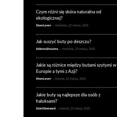
Czym różni się skóra naturalna od
ekologicznej?
ShoeLover
-
niedziela, 23 marca, 2025
Jak suszyć buty po deszczu?
StilettoDreams
-
niedziela, 23 marca, 2025
Jakie są różnice między butami szytymi w
Europie a tymi z Azji?
ShoeLover
-
sobota, 22 marca, 2025
Jakie buty są najlepsze dla osób z
haluksami?
SoleObsessed
-
sobota, 22 marca, 2025