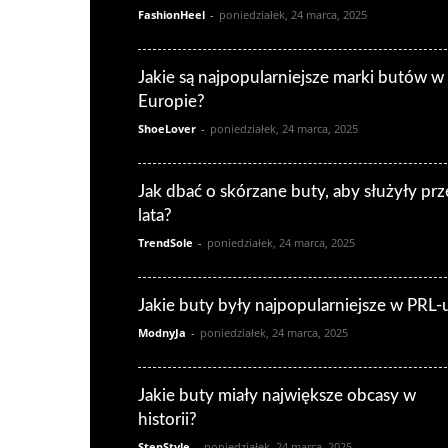
FashionHeel
-
poniedziałek, 24 marca, 2025
Jakie są najpopularniejsze marki butów w
Europie?
ShoeLover
-
poniedziałek, 24 marca, 2025
Jak dbać o skórzane buty, aby służyły prz
lata?
TrendSole
-
poniedziałek, 24 marca, 2025
Jakie buty były najpopularniejsze w PRL-
ModnyJa
-
poniedziałek, 24 marca, 2025
Jakie buty miały największe obcasy w
historii?
StepStyle
-
poniedziałek, 24 marca, 2025