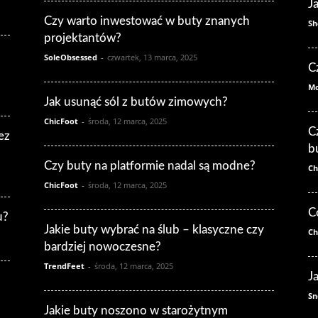
J
Czy warto inwestować w buty znanych
Sh
projektantów?
SoleObsessed
-
czwartek, 13 marca, 2025
C
Mo
Jak usunąć sól z butów zimowych?
ChicFoot
-
środa, 12 marca, 2025
C
ez
b
Czy buty na platformie nadal są modne?
Ch
ChicFoot
-
środa, 12 marca, 2025
C
u?
Jakie buty wybrać na ślub – klasyczne czy
Ch
bardziej nowoczesne?
TrendFeet
-
środa, 12 marca, 2025
J
Sn
Jakie buty noszono w starożytnym