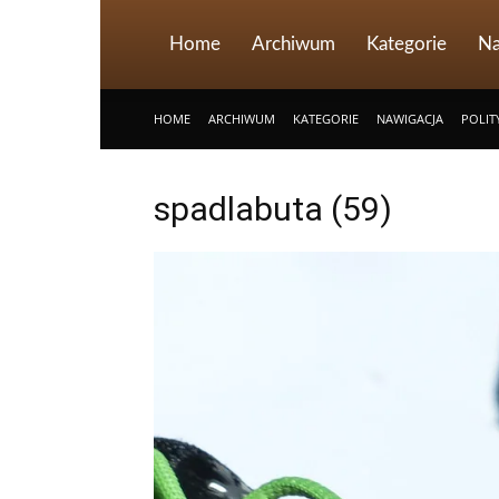
Home
Archiwum
Kategorie
Na
HOME
ARCHIWUM
KATEGORIE
NAWIGACJA
POLIT
spadlabuta (59)