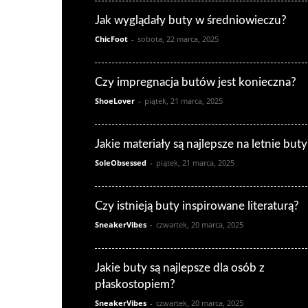
Jak wyglądały buty w średniowieczu?
ChicFoot
-
sobota, 22 marca, 2025
Czy impregnacja butów jest konieczna?
ShoeLover
-
piątek, 21 marca, 2025
Jakie materiały są najlepsze na letnie buty
SoleObsessed
-
piątek, 21 marca, 2025
Czy istnieją buty inspirowane literaturą?
SneakerVibes
-
czwartek, 20 marca, 2025
Jakie buty są najlepsze dla osób z
płaskostopiem?
SneakerVibes
-
czwartek, 20 marca, 2025