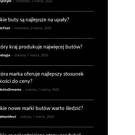
epStyle
-
niedziela, 2 marca, 2025
akie buty są najlepsze na upały?
icFoot
-
niedziela, 2 marca, 2025
tóry kraj produkuje najwięcej butów?
dnyJa
-
sobota, 1 marca, 2025
tóra marka oferuje najlepszy stosunek
akości do ceny?
ilettoDreams
-
sobota, 1 marca, 2025
akie nowe marki butów warto śledzić?
shionHeel
-
sobota, 1 marca, 2025