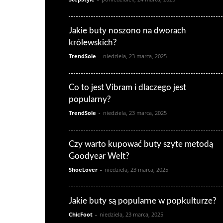
Jakie buty noszono na dworach
królewskich?
TrendSole
-
niedziela, 23 marca, 2025
Co to jest Vibram i dlaczego jest
popularny?
TrendSole
-
niedziela, 23 marca, 2025
Czy warto kupować buty szyte metodą
Goodyear Welt?
ShoeLover
-
niedziela, 23 marca, 2025
Jakie buty są popularne w popkulturze?
ChicFoot
-
niedziela, 23 marca, 2025