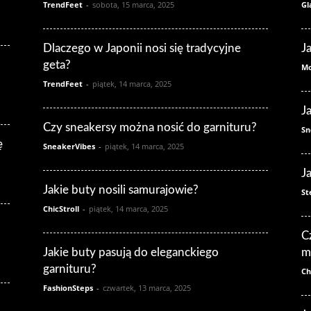
TrendFeet
-
sobota, 15 marca, 2025
Gl
Dlaczego w Japonii nosi się tradycyjne
J
geta?
Mo
TrendFeet
-
piątek, 14 marca, 2025
J
Czy sneakersy można nosić do garnituru?
Sn
ę
SneakerVibes
-
piątek, 14 marca, 2025
J
Jakie buty nosili samurajowie?
St
ChicStroll
-
piątek, 14 marca, 2025
C
Jakie buty pasują do eleganckiego
m
garnituru?
Ch
FashionSteps
-
czwartek, 13 marca, 2025