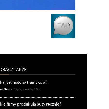
OBACZ TAKŻE:
aka jest historia trampków?
amShoe
-
piątek, 7 marca, 2025
akie firmy produkują buty ręcznie?