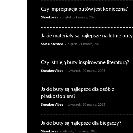
Czy impregnacja butów jest konieczna?
ShoeLover
-
piątek, 21 marca, 2025
Jakie materiały są najlepsze na letnie buty
SoleObsessed
-
piątek, 21 marca, 2025
Czy istnieją buty inspirowane literaturą?
SneakerVibes
-
czwartek, 20 marca, 2025
Jakie buty są najlepsze dla osób z
płaskostopiem?
SneakerVibes
-
czwartek, 20 marca, 2025
Jakie buty są najlepsze dla biegaczy?
ShoeLover
-
wtorek, 18 marca, 2025