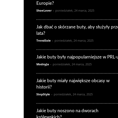
Europie?
ShoeLover
-
poniedziałek, 24 marca, 2025
Jak dbać o skórzane buty, aby służyły prz
lata?
TrendSole
-
poniedziałek, 24 marca, 2025
Jakie buty były najpopularniejsze w PRL-
ModnyJa
-
poniedziałek, 24 marca, 2025
Jakie buty miały największe obcasy w
historii?
StepStyle
-
poniedziałek, 24 marca, 2025
Jakie buty noszono na dworach
królewskich?