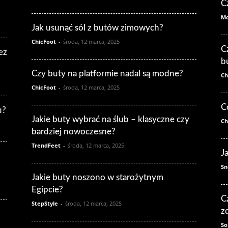
C
Mo
Jak usunąć sól z butów zimowych?
ChicFoot
-
środa, 12 marca, 2025
C
ez
b
Czy buty na platformie nadal są modne?
Ch
ChicFoot
-
środa, 12 marca, 2025
C
u?
Jakie buty wybrać na ślub – klasyczne czy
Ch
bardziej nowoczesne?
TrendFeet
-
środa, 12 marca, 2025
J
Sn
Jakie buty noszono w starożytnym
Egipcie?
C
StepStyle
-
środa, 12 marca, 2025
z
So