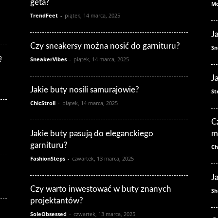
geta?
Mo
TrendFeet
-
piątek, 14 marca, 2025
J
Czy sneakersy można nosić do garnituru?
Sn
ę
SneakerVibes
-
piątek, 14 marca, 2025
J
Jakie buty nosili samurajowie?
St
ChicStroll
-
piątek, 14 marca, 2025
C
Jakie buty pasują do eleganckiego
m
garnituru?
Ch
FashionSteps
-
czwartek, 13 marca, 2025
J
Czy warto inwestować w buty znanych
Sh
projektantów?
SoleObsessed
-
czwartek, 13 marca, 2025