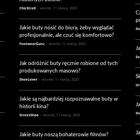
ChicStroll
-
wtorek, 11 marca, 2025
C
p
Jakie buty nosić do biura, żeby wyglądać
St
profesjonalnie, ale czuć się komfortowo?
FootwearGuru
-
wtorek, 11 marca, 2025
J
So
Jak odróżnić buty ręcznie robione od tych
produkowanych masowo?
S
ShoeLover
-
wtorek, 11 marca, 2025
Ur
Jakie są najbardziej rozpoznawalne buty w
J
historii kina?
St
StreetShoe
-
wtorek, 11 marca, 2025
J
Jakie buty noszą bohaterowie filmów?