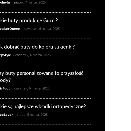
dnyJa
-
piątek, 7 marca, 2025
akie buty produkuje Gucci?
eakerQueen
-
czwartek, 6 marca, 2025
ak dobrać buty do koloru sukienki?
epStyle
-
czwartek, 6 marca, 2025
zy buty personalizowane to przyszłość
ody?
icFoot
-
czwartek, 6 marca, 2025
akie są najlepsze wkładki ortopedyczne?
oeLover
-
środa, 5 marca, 2025