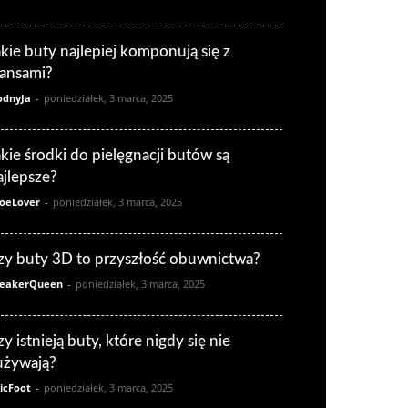
akie buty najlepiej komponują się z
eansami?
dnyJa
-
poniedziałek, 3 marca, 2025
akie środki do pielęgnacji butów są
ajlepsze?
oeLover
-
poniedziałek, 3 marca, 2025
zy buty 3D to przyszłość obuwnictwa?
eakerQueen
-
poniedziałek, 3 marca, 2025
zy istnieją buty, które nigdy się nie
używają?
icFoot
-
poniedziałek, 3 marca, 2025