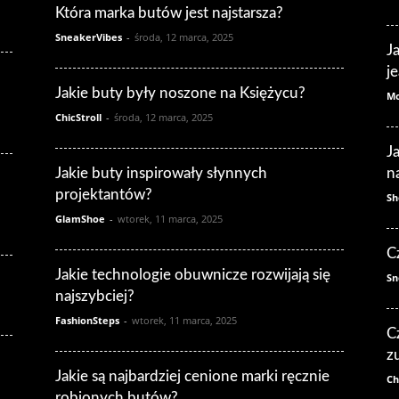
Która marka butów jest najstarsza?
SneakerVibes
-
środa, 12 marca, 2025
J
j
Jakie buty były noszone na Księżycu?
Mo
ChicStroll
-
środa, 12 marca, 2025
J
Jakie buty inspirowały słynnych
n
projektantów?
Sh
GlamShoe
-
wtorek, 11 marca, 2025
C
Jakie technologie obuwnicze rozwijają się
Sn
najszybciej?
FashionSteps
-
wtorek, 11 marca, 2025
C
z
Jakie są najbardziej cenione marki ręcznie
Ch
robionych butów?