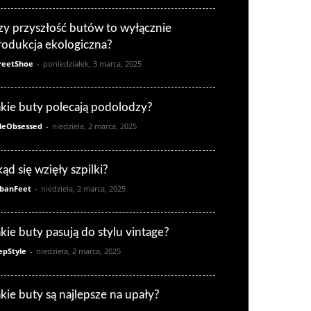
zy przyszłość butów to wyłącznie
rodukcja ekologiczna?
reetShoe
-
poniedziałek, 3 marca, 2025
akie buty polecają podolodzy?
leObsessed
-
niedziela, 2 marca, 2025
kąd się wzięły szpilki?
banFeet
-
niedziela, 2 marca, 2025
akie buty pasują do stylu vintage?
epStyle
-
niedziela, 2 marca, 2025
akie buty są najlepsze na upały?