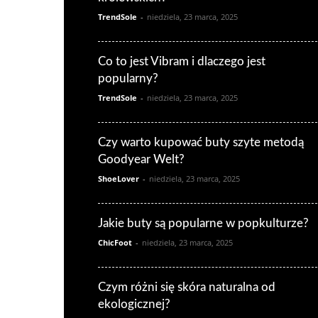
TrendSole
-
niedziela, 23 marca, 2025
Co to jest Vibram i dlaczego jest
popularny?
TrendSole
-
niedziela, 23 marca, 2025
Czy warto kupować buty szyte metodą
Goodyear Welt?
ShoeLover
-
niedziela, 23 marca, 2025
Jakie buty są popularne w popkulturze?
ChicFoot
-
niedziela, 23 marca, 2025
Czym różni się skóra naturalna od
ekologicznej?