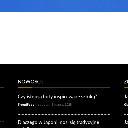
NOWOŚCI:
Z
Czy istnieją buty inspirowane sztuką?
J
TrendFeet
-
sobota, 15 marca, 2025
Gl
Dlaczego w Japonii nosi się tradycyjne
J