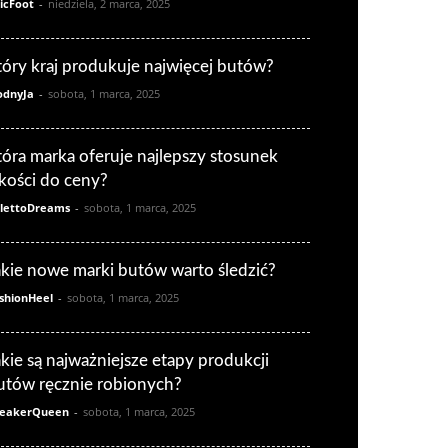
icFoot
-
niedziela, 2 marca, 2025
tóry kraj produkuje najwięcej butów?
dnyJa
-
sobota, 1 marca, 2025
tóra marka oferuje najlepszy stosunek
akości do ceny?
ilettoDreams
-
sobota, 1 marca, 2025
akie nowe marki butów warto śledzić?
shionHeel
-
sobota, 1 marca, 2025
akie są najważniejsze etapy produkcji
utów ręcznie robionych?
eakerQueen
-
sobota, 1 marca, 2025