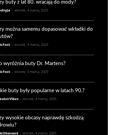
zy buty z lat 80. wracają do mody?
dnyJa
-
wtorek, 4 marca, 2025
zy można samemu dopasować wkładki do
utów?
icFoot
-
wtorek, 4 marca, 2025
o wyróżnia buty Dr. Martens?
icFoot
-
wtorek, 4 marca, 2025
akie buty były popularne w latach 90.?
eakerVibes
-
wtorek, 4 marca, 2025
zy wysokie obcasy naprawdę szkodzą
drowiu?
leObsessed
-
wtorek, 4 marca, 2025