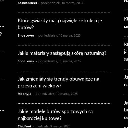
Ch
FashionHeel
-
poniedziałek, 10 marca, 2025
K
Które gwiazdy mają największe kolekcje
Mo
butów?
?
ShoeLover
-
poniedziałek, 10 marca, 2025
K
j
Jakie materiały zastępują skórę naturalną?
St
ShoeLover
-
poniedziałek, 10 marca, 2025
J
Jak zmieniały się trendy obuwnicze na
Fa
przestrzeni wieków?
ModnyJa
-
poniedziałek, 10 marca, 2025
J
b
Jakie modele butów sportowych są
Sn
najbardziej kultowe?
ChicFoot
-
niedziela, 9 marca, 2025