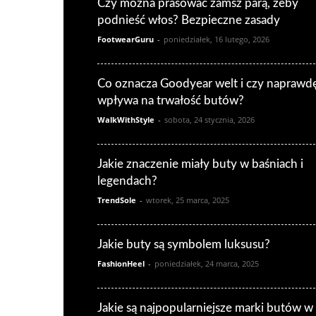
Czy można prasować zamsz parą, żeby
podnieść włos? Bezpieczne zasady
FootwearGuru
-
poniedziałek, 16 lutego, 2026
Co oznacza Goodyear welt i czy naprawd
wpływa na trwałość butów?
WalkWithStyle
-
sobota, 24 stycznia, 2026
Jakie znaczenie miały buty w baśniach i
legendach?
TrendSole
-
wtorek, 25 marca, 2025
Jakie buty są symbolem luksusu?
FashionHeel
-
poniedziałek, 24 marca, 2025
Jakie są najpopularniejsze marki butów w