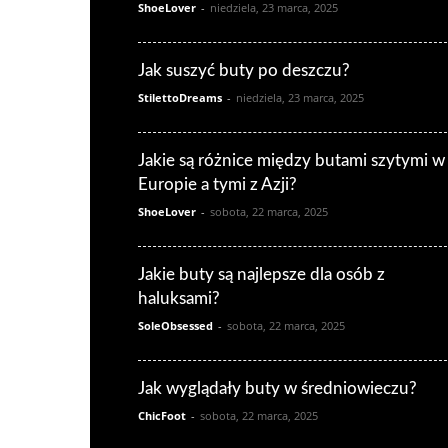
ShoeLover
-
niedziela, 23 marca, 2025
Jak suszyć buty po deszczu?
StilettoDreams
-
niedziela, 23 marca, 2025
Jakie są różnice między butami szytymi w
Europie a tymi z Azji?
ShoeLover
-
sobota, 22 marca, 2025
Jakie buty są najlepsze dla osób z
haluksami?
SoleObsessed
-
sobota, 22 marca, 2025
Jak wyglądały buty w średniowieczu?
ChicFoot
-
sobota, 22 marca, 2025