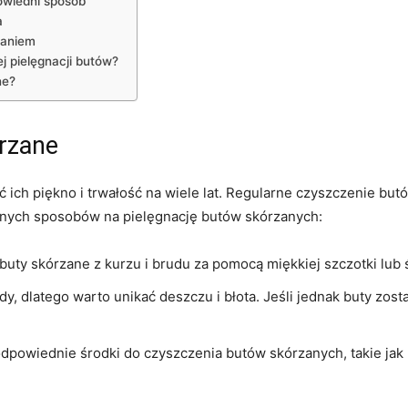
wiedni sposób
a
kaniem
ej pielęgnacji butów?
ne?
órzane
ich⁤ piękno i trwałość na wiele lat. Regularne ⁤czyszczenie but
cznych sposobów na ⁤pielęgnację‌ butów ⁢skórzanych:
uty skórzane ⁣z kurzu i brudu za pomocą miękkiej ‍szczotki​ lub ​
ody, dlatego warto unikać deszczu i błota. Jeśli jednak buty zo
dpowiednie ​środki do czyszczenia butów skórzanych,‍ takie jak 