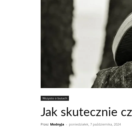
Wszysto o butach
Jak skutecznie c
Przez
ModnyJa
-
poniedziałek, 7 października, 2024