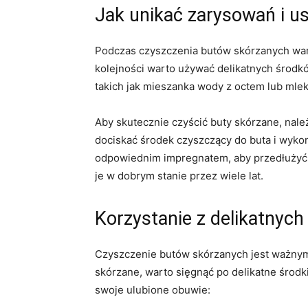
Jak unikać ‍zarysowań i 
Podczas​ czyszczenia butów skórzanych wart
kolejności warto używać delikatnych środ
takich ​jak mieszanka wody z⁤ octem lub⁣ mlek
Aby‌ skutecznie czyścić ‌buty skórzane,‌ nal
dociskać środek czyszczący do buta⁣ i wyko
odpowiednim impregnatem, aby przedłużyć​ i
je w dobrym stanie⁤ przez wiele lat.
Korzystanie z delikatnyc
Czyszczenie butów​ skórzanych jest ważnym⁣ 
skórzane, ⁢warto‌ sięgnąć po‌ delikatne środk
swoje ulubione obuwie: