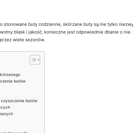
stonowane‌ buty codzienne, skórzane buty są nie ⁤tylko niezwykl
tny blask​ i ‍jakość, konieczne ‌jest ⁢odpowiednie dbanie o nie. 
⁢ przez wiele sezonów.
skórzanego
zczenia butów
s czyszczenia butów
ących
rzanych