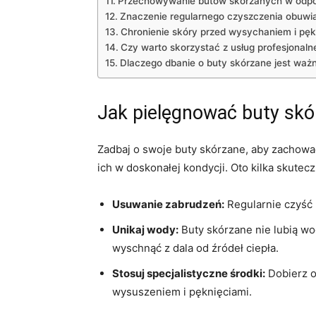
Przechowywanie ⁤butów skórzanych w odpo
Znaczenie regularnego czyszczenia‌ obuwi
Chronienie‍ skóry przed⁣ wysychaniem i pę
Czy warto skorzystać z usług​ profesjonaln
Dlaczego dbanie o buty skórzane jest waż
Jak pielęgnować ⁣buty sk
Zadbaj o swoje buty skórzane, aby zachować ‍
‌ich w doskonałej kondycji. Oto kilka skute
Usuwanie⁤ zabrudzeń:
Regularnie czyść b
Unikaj wody:
Buty‍ skórzane‌ nie lubią w
wyschnąć z dala ‌od⁤ źródeł ciepła.
Stosuj specjalistyczne środki:
Dobierz ‍o
wysuszeniem i⁤ pęknięciami.