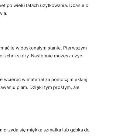
et po wielu latach użytkowania. Dbanie o⁣
wia.
mać‍ je w ⁤doskonałym‍ stanie.​ Pierwszym
wierzchni skóry. Następnie​ możesz użyć
ie wcierać w materiał⁤ za pomocą miękkiej⁢
awaniu plam. Dzięki tym prostym,⁣ ale
m przyda‍ się miękka szmatka lub gąbka do