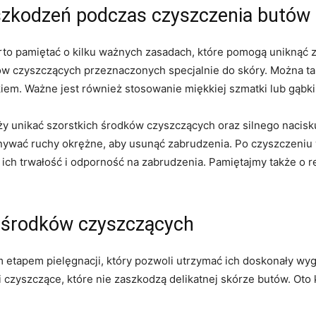
uszkodzeń podczas czyszczenia butów
o pamiętać‍ o kilku ​ważnych zasadach, które⁢ pomogą‌ uniknąć 
ków czyszczących przeznaczonych specjalnie do skóry. Można 
iem. ⁣Ważne jest również ‌stosowanie⁣ miękkiej szmatki lub gąbki,
eży ⁣unikać szorstkich środków czyszczących oraz ‍silnego nacis
nywać ‍ruchy ‍okrężne, aby usunąć zabrudzenia. Po⁤ czyszczeni
ch trwałość i odporność na‌ zabrudzenia. Pamiętajmy ⁢także ⁤o
h środków⁣ czyszczących
etapem‌ pielęgnacji,‍ który pozwoli‌ utrzymać ich doskonały wygl
i⁣ czyszczące, które nie ⁣zaszkodzą delikatnej⁣ skórze butów. Oto