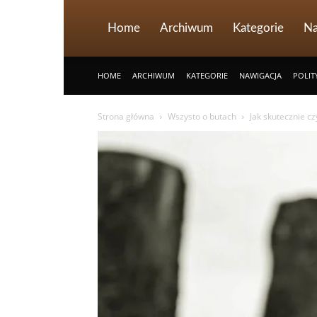
Home
Archiwum
Kategorie
Na
HOME
ARCHIWUM
KATEGORIE
NAWIGACJA
POLIT
Strona główna
Wszysto o butach
Jak skutecznie cz