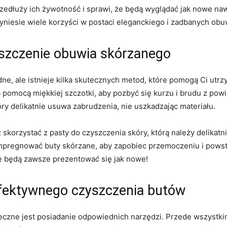
dłuży ‌ich żywotność i sprawi,‌ że‌ będą wyglądać jak nowe naw
zyniesie wiele korzyści w postaci eleganckiego i zadbanych obu
yszczenie obuwia skórzanego
, ale istnieje⁢ kilka ⁤skutecznych metod, które pomogą Ci utrzy
 ⁣pomocą‍ miękkiej ⁣szczotki, aby pozbyć się kurzu i brudu z po
óry delikatnie usuwa zabrudzenia, nie uszkadzając materiału.
orzystać z​ pasty‌ do‌ czyszczenia⁢ skóry, którą należy delikatn
impregnować ‌buty⁤ skórzane, aby zapobiec ‌przemoczeniu i⁢ powst
 ​będą zawsze prezentować się jak⁣ nowe!
efektywnego czyszczenia butów
eczne jest ⁢posiadanie odpowiednich narzędzi. Przede wszystki