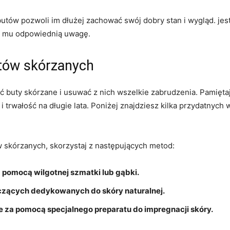
utów pozwoli‌ im dłużej⁤ zachować swój dobry stan‍ i wygląd. ‌j
ić mu odpowiednią uwagę.
tów ⁤skórzanych
ć ⁢buty ⁤skórzane i usuwać z nich wszelkie ‍zabrudzenia. Pamięt
i trwałość‍ na długie lata. Poniżej znajdziesz kilka przydatny
 skórzanych, skorzystaj z ⁤następujących metod:
 pomocą wilgotnej szmatki lub​ gąbki.
czących dedykowanych‌ do skóry ⁤naturalnej.
za pomocą specjalnego‍ preparatu ⁣do impregnacji skóry.