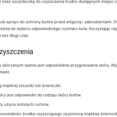
mieć szczoteczkę do ⁣czyszczenia⁤ trudno dostępnych⁣ miejsc ora
lub sprayu​ do ochrony butów przed wilgocią i zabrudzeniami. 
miarka do wyboru ⁢odpowiedniego rozmiaru buta. Korzystając reg
zez długi ​czas.
zyszczenia
 skórzanych ważne jest odpowiednie przygotowanie skóry.⁣ Aby 
wkami:
 miękkiej szczotki lub ściereczki.
óry jest⁢ odpowiedni do rodzaju skóry butów.
y użyciu kolistych ruchów.
pozostałości środka czyszczącego za pomocą‍ miękkiej ściereczk