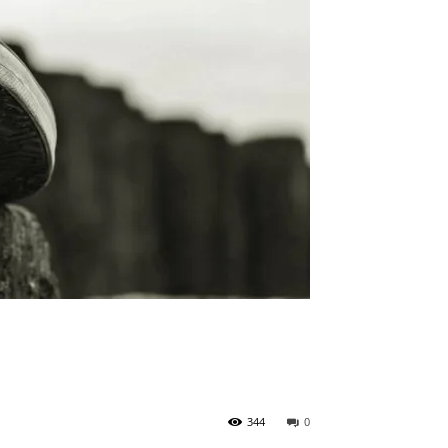
344
0