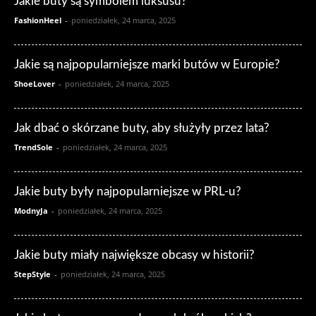
Jakie buty są symbolem luksusu?
FashionHeel
-
poniedziałek, 24 marca, 2025
Jakie są najpopularniejsze marki butów w Europie?
ShoeLover
-
poniedziałek, 24 marca, 2025
Jak dbać o skórzane buty, aby służyły przez lata?
TrendSole
-
poniedziałek, 24 marca, 2025
Jakie buty były najpopularniejsze w PRL-u?
ModnyJa
-
poniedziałek, 24 marca, 2025
Jakie buty miały największe obcasy w historii?
StepStyle
-
poniedziałek, 24 marca, 2025