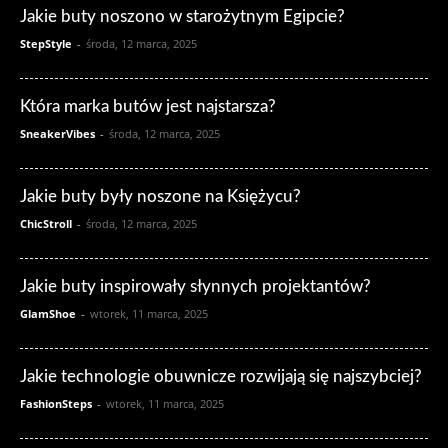
Jakie buty noszono w starożytnym Egipcie?
StepStyle
-
środa, 12 marca, 2025
Która marka butów jest najstarsza?
SneakerVibes
-
środa, 12 marca, 2025
Jakie buty były noszone na Księżycu?
ChicStroll
-
środa, 12 marca, 2025
Jakie buty inspirowały słynnych projektantów?
GlamShoe
-
wtorek, 11 marca, 2025
Jakie technologie obuwnicze rozwijają się najszybciej?
FashionSteps
-
wtorek, 11 marca, 2025