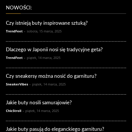
NOWOŚCI:
Czy istnieją buty inspirowane sztuką?
TrendFeet
-
sobota, 15 marca, 2025
Dlaczego w Japonii nosi się tradycyjne geta?
TrendFeet
-
piątek, 14 marca, 2025
Czy sneakersy można nosić do garnituru?
SneakerVibes
-
piątek, 14 marca, 2025
Jakie buty nosili samurajowie?
ChicStroll
-
piątek, 14 marca, 2025
Jakie buty pasują do eleganckiego garnituru?