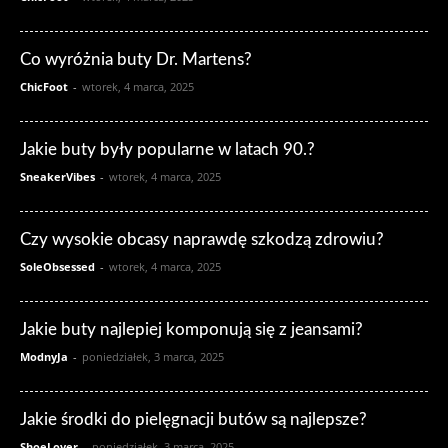
Co wyróżnia buty Dr. Martens?
ChicFoot
-
wtorek, 4 marca, 2025
Jakie buty były popularne w latach 90.?
SneakerVibes
-
wtorek, 4 marca, 2025
Czy wysokie obcasy naprawdę szkodzą zdrowiu?
SoleObsessed
-
wtorek, 4 marca, 2025
Jakie buty najlepiej komponują się z jeansami?
ModnyJa
-
poniedziałek, 3 marca, 2025
Jakie środki do pielęgnacji butów są najlepsze?
ShoeLover
-
poniedziałek, 3 marca, 2025