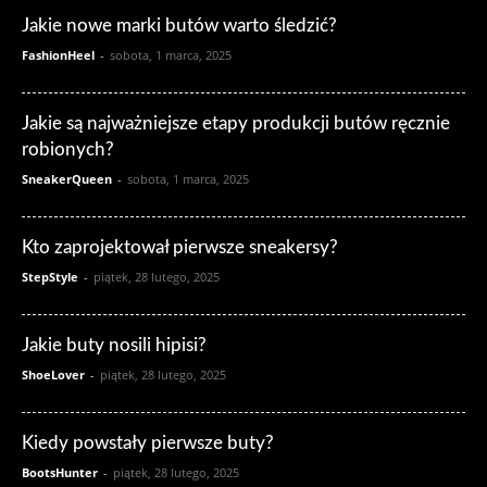
Jakie nowe marki butów warto śledzić?
FashionHeel
-
sobota, 1 marca, 2025
Jakie są najważniejsze etapy produkcji butów ręcznie
robionych?
SneakerQueen
-
sobota, 1 marca, 2025
Kto zaprojektował pierwsze sneakersy?
StepStyle
-
piątek, 28 lutego, 2025
Jakie buty nosili hipisi?
ShoeLover
-
piątek, 28 lutego, 2025
Kiedy powstały pierwsze buty?
BootsHunter
-
piątek, 28 lutego, 2025