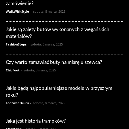
zamówienie?
WalkWithStyle
-
sobota, 8 marca, 2025
Jakie są zalety butów wykonanych z wegańskich
materiałów?
FashionSteps
-
sobota, 8 marca, 2025
Czy warto zamawiać buty na miarę u szewca?
ChicFoot
-
sobota, 8 marca, 2025
Jakie będą najpopularniejsze modele w przyszłym
roku?
FootwearGuru
-
sobota, 8 marca, 2025
Jaka jest historia trampków?
GlamShoe
-
piątek, 7 marca, 2025