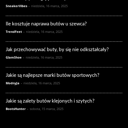
SneakerVibes
-
niedziela, 16 marca, 2025
Ile kosztuje naprawa butów u szewca?
TrendFeet
-
niedziela, 16 marca, 2025
Jak przechowywać buty, by się nie odkształcały?
GlamShoe
-
niedziela, 16 marca, 2025
Jakie są najlepsze marki butów sportowych?
ModnyJa
-
niedziela, 16 marca, 2025
Jakie są zalety butów klejonych i szytych?
BootsHunter
-
sobota, 15 marca, 2025