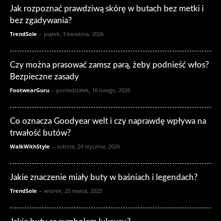
Jak rozpoznać prawdziwą skórę w butach bez metki i
bez zgadywania?
TrendSole
-
piątek, 3 kwietnia, 2026
Czy można prasować zamsz parą, żeby podnieść włos?
Bezpieczne zasady
FootwearGuru
-
poniedziałek, 16 lutego, 2026
Co oznacza Goodyear welt i czy naprawdę wpływa na
trwałość butów?
WalkWithStyle
-
sobota, 24 stycznia, 2026
Jakie znaczenie miały buty w baśniach i legendach?
TrendSole
-
wtorek, 25 marca, 2025