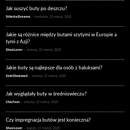
Jak suszyć buty po deszczu?
StilettoDreams
-
niedziela, 23 marca, 2025
Jakie są różnice między butami szytymi w Europie a
tymi z Azji?
ShoeLover
-
sobota, 22 marca, 2025
Jakie buty są najlepsze dla osób z haluksami?
SoleObsessed
-
sobota, 22 marca, 2025
Jak wyglądały buty w średniowieczu?
ChicFoot
-
sobota, 22 marca, 2025
Czy impregnacja butów jest konieczna?
ShoeLover
-
piątek, 21 marca, 2025