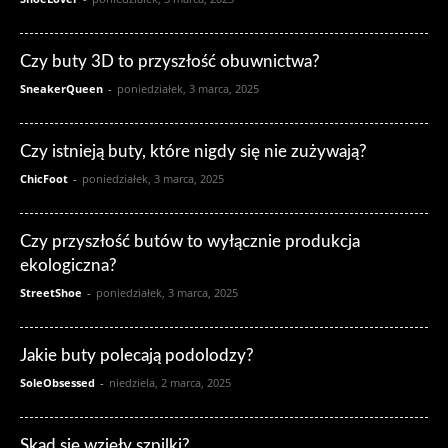
Czy buty 3D to przyszłość obuwnictwa?
SneakerQueen
-
poniedziałek, 3 marca, 2025
Czy istnieją buty, które nigdy się nie zużywają?
ChicFoot
-
poniedziałek, 3 marca, 2025
Czy przyszłość butów to wyłącznie produkcja
ekologiczna?
StreetShoe
-
poniedziałek, 3 marca, 2025
Jakie buty polecają podolodzy?
SoleObsessed
-
niedziela, 2 marca, 2025
Skąd się wzięły szpilki?