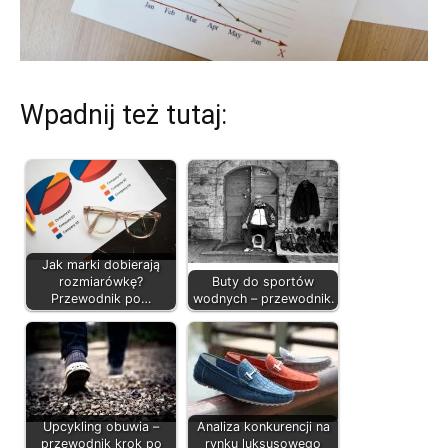
Wpadnij też tutaj:
Jak marki dobierają
rozmiarówkę?
Buty do sportów
Przewodnik po…
wodnych – przewodnik.
Upcykling obuwia –
Analiza konkurencji na
przewodnik krok po
rynku luksusowego