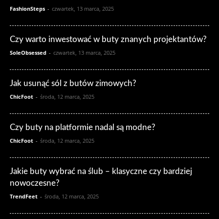
FashionSteps
-
czwartek, 13 marca, 2025
Czy warto inwestować w buty znanych projektantów?
SoleObsessed
-
czwartek, 13 marca, 2025
Jak usunąć sól z butów zimowych?
ChicFoot
-
środa, 12 marca, 2025
Czy buty na platformie nadal są modne?
ChicFoot
-
środa, 12 marca, 2025
Jakie buty wybrać na ślub – klasyczne czy bardziej
nowoczesne?
TrendFeet
-
środa, 12 marca, 2025