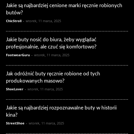
Jakie są najbardziej cenione marki ręcznie robionych
butów?
ChicStroll
-
wtorek, 11 marca, 2025
Jakie buty nosić do biura, żeby wyglądać
profesjonalnie, ale czuć się komfortowo?
FootwearGuru
-
wtorek, 11 marca, 2025
Jak odróżnić buty ręcznie robione od tych
produkowanych masowo?
ShoeLover
-
wtorek, 11 marca, 2025
Jakie są najbardziej rozpoznawalne buty w historii
kina?
StreetShoe
-
wtorek, 11 marca, 2025