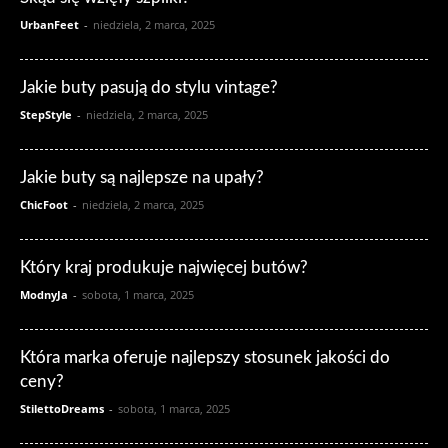
UrbanFeet
-
niedziela, 2 marca, 2025
Jakie buty pasują do stylu vintage?
StepStyle
-
niedziela, 2 marca, 2025
Jakie buty są najlepsze na upały?
ChicFoot
-
niedziela, 2 marca, 2025
Który kraj produkuje najwięcej butów?
ModnyJa
-
sobota, 1 marca, 2025
Która marka oferuje najlepszy stosunek jakości do
ceny?
StilettoDreams
-
sobota, 1 marca, 2025