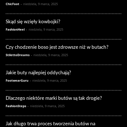
ChicFoot
-
niedziela, 9 marca, 2025
Skąd się wzięły kowbojki?
FashionHeel
-
niedziela, 9 marca, 2025
Czy chodzenie boso jest zdrowsze niż w butach?
StilettoDreams
-
niedziela, 9 marca, 2025
Jakie buty najlepiej oddychają?
FootwearGuru
-
niedziela, 9 marca, 2025
Dlaczego niektóre marki butów są tak drogie?
FashionSteps
-
niedziela, 9 marca, 2025
Jak długo trwa proces tworzenia butów na