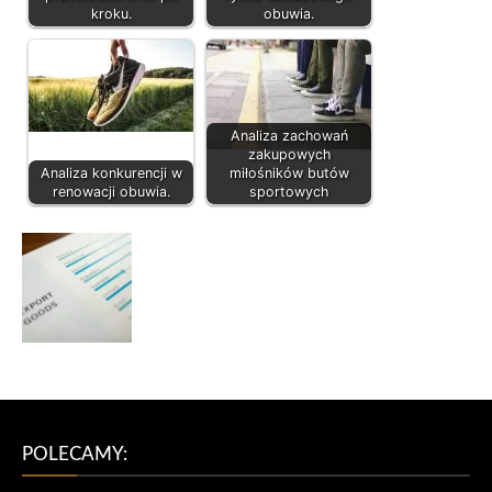
kroku.
obuwia.
Analiza zachowań
zakupowych
Analiza konkurencji w
miłośników butów
renowacji obuwia.
sportowych
POLECAMY: