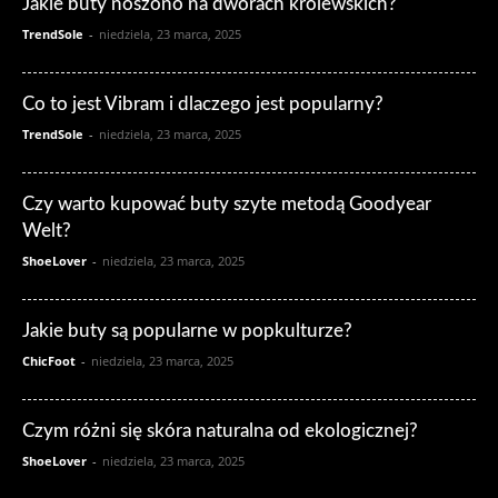
Jakie buty noszono na dworach królewskich?
TrendSole
-
niedziela, 23 marca, 2025
Co to jest Vibram i dlaczego jest popularny?
TrendSole
-
niedziela, 23 marca, 2025
Czy warto kupować buty szyte metodą Goodyear
Welt?
ShoeLover
-
niedziela, 23 marca, 2025
Jakie buty są popularne w popkulturze?
ChicFoot
-
niedziela, 23 marca, 2025
Czym różni się skóra naturalna od ekologicznej?
ShoeLover
-
niedziela, 23 marca, 2025