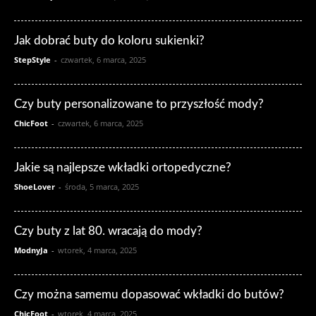
Jak dobrać buty do koloru sukienki?
StepStyle
-
czwartek, 6 marca, 2025
Czy buty personalizowane to przyszłość mody?
ChicFoot
-
czwartek, 6 marca, 2025
Jakie są najlepsze wkładki ortopedyczne?
ShoeLover
-
środa, 5 marca, 2025
Czy buty z lat 80. wracają do mody?
ModnyJa
-
wtorek, 4 marca, 2025
Czy można samemu dopasować wkładki do butów?
ChicFoot
-
wtorek, 4 marca, 2025