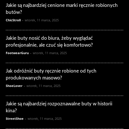
Jakie są najbardziej cenione marki ręcznie robionych
butów?
ChicStroll
-
wtorek, 11 marca, 2025
Jakie buty nosić do biura, żeby wyglądać
profesjonalnie, ale czuć się komfortowo?
FootwearGuru
-
wtorek, 11 marca, 2025
Jak odróżnić buty ręcznie robione od tych
produkowanych masowo?
ShoeLover
-
wtorek, 11 marca, 2025
Jakie są najbardziej rozpoznawalne buty w historii
kina?
StreetShoe
-
wtorek, 11 marca, 2025