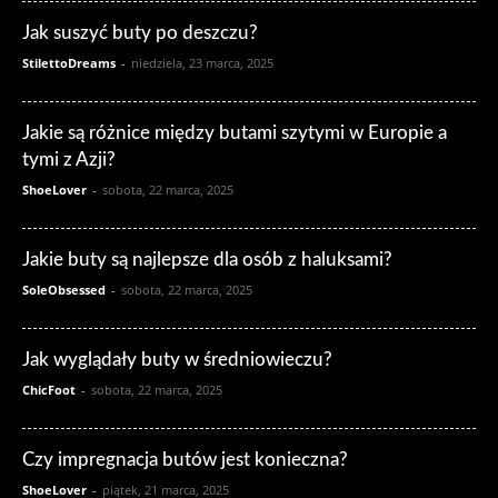
Jak suszyć buty po deszczu?
StilettoDreams
-
niedziela, 23 marca, 2025
Jakie są różnice między butami szytymi w Europie a
tymi z Azji?
ShoeLover
-
sobota, 22 marca, 2025
Jakie buty są najlepsze dla osób z haluksami?
SoleObsessed
-
sobota, 22 marca, 2025
Jak wyglądały buty w średniowieczu?
ChicFoot
-
sobota, 22 marca, 2025
Czy impregnacja butów jest konieczna?
ShoeLover
-
piątek, 21 marca, 2025