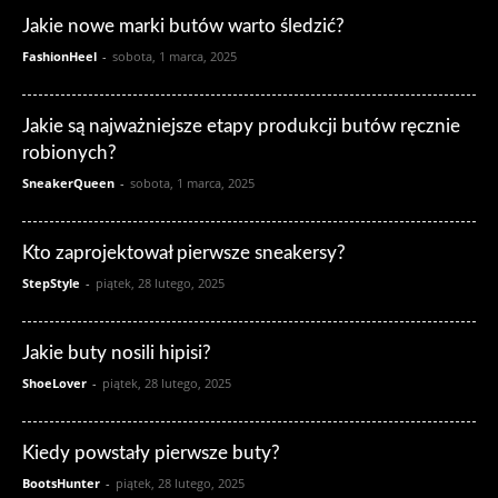
Jakie nowe marki butów warto śledzić?
FashionHeel
-
sobota, 1 marca, 2025
Jakie są najważniejsze etapy produkcji butów ręcznie
robionych?
SneakerQueen
-
sobota, 1 marca, 2025
Kto zaprojektował pierwsze sneakersy?
StepStyle
-
piątek, 28 lutego, 2025
Jakie buty nosili hipisi?
ShoeLover
-
piątek, 28 lutego, 2025
Kiedy powstały pierwsze buty?
BootsHunter
-
piątek, 28 lutego, 2025