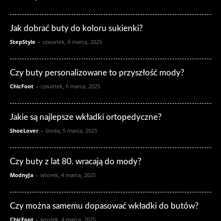
Jak dobrać buty do koloru sukienki?
StepStyle
-
czwartek, 6 marca, 2025
Czy buty personalizowane to przyszłość mody?
ChicFoot
-
czwartek, 6 marca, 2025
Jakie są najlepsze wkładki ortopedyczne?
ShoeLover
-
środa, 5 marca, 2025
Czy buty z lat 80. wracają do mody?
ModnyJa
-
wtorek, 4 marca, 2025
Czy można samemu dopasować wkładki do butów?
ChicFoot
-
wtorek, 4 marca, 2025