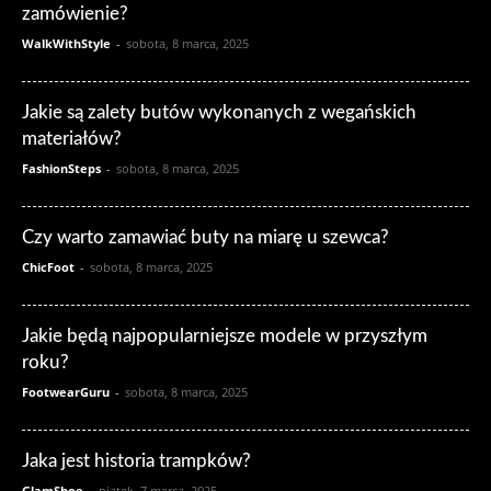
zamówienie?
WalkWithStyle
-
sobota, 8 marca, 2025
Jakie są zalety butów wykonanych z wegańskich
materiałów?
FashionSteps
-
sobota, 8 marca, 2025
Czy warto zamawiać buty na miarę u szewca?
ChicFoot
-
sobota, 8 marca, 2025
Jakie będą najpopularniejsze modele w przyszłym
roku?
FootwearGuru
-
sobota, 8 marca, 2025
Jaka jest historia trampków?
GlamShoe
-
piątek, 7 marca, 2025