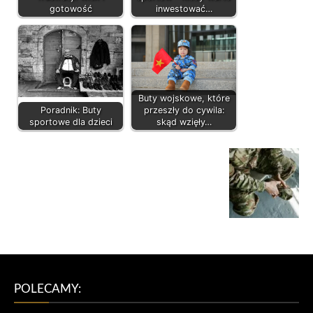
gotowość
inwestować…
Buty wojskowe, które
Poradnik: Buty
przeszły do cywila:
sportowe dla dzieci
skąd wzięły…
POLECAMY: