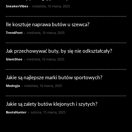
SneakerVibes
-
niedziela, 16 marca, 2025
Ile kosztuje naprawa butów u szewca?
TrendFeet
-
niedziela, 16 marca, 2025
Jak przechowywać buty, by się nie odkształcały?
GlamShoe
-
niedziela, 16 marca, 2025
Jakie są najlepsze marki butów sportowych?
ModnyJa
-
niedziela, 16 marca, 2025
Jakie są zalety butów klejonych i szytych?
BootsHunter
-
sobota, 15 marca, 2025