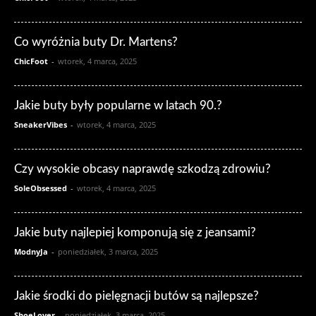
Co wyróżnia buty Dr. Martens?
ChicFoot
-
wtorek, 4 marca, 2025
Jakie buty były popularne w latach 90.?
SneakerVibes
-
wtorek, 4 marca, 2025
Czy wysokie obcasy naprawdę szkodzą zdrowiu?
SoleObsessed
-
wtorek, 4 marca, 2025
Jakie buty najlepiej komponują się z jeansami?
ModnyJa
-
poniedziałek, 3 marca, 2025
Jakie środki do pielęgnacji butów są najlepsze?
ShoeLover
-
poniedziałek, 3 marca, 2025