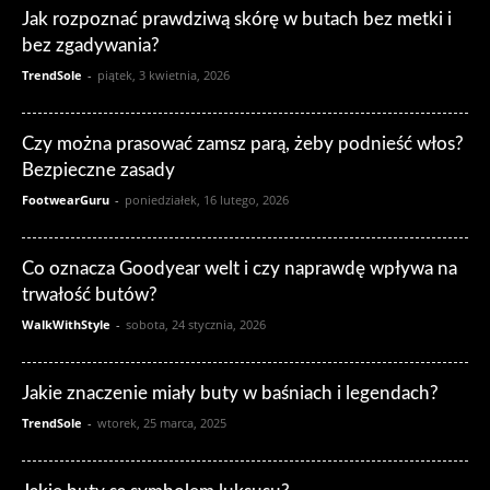
Jak rozpoznać prawdziwą skórę w butach bez metki i
bez zgadywania?
TrendSole
-
piątek, 3 kwietnia, 2026
Czy można prasować zamsz parą, żeby podnieść włos?
Bezpieczne zasady
FootwearGuru
-
poniedziałek, 16 lutego, 2026
Co oznacza Goodyear welt i czy naprawdę wpływa na
trwałość butów?
WalkWithStyle
-
sobota, 24 stycznia, 2026
Jakie znaczenie miały buty w baśniach i legendach?
TrendSole
-
wtorek, 25 marca, 2025