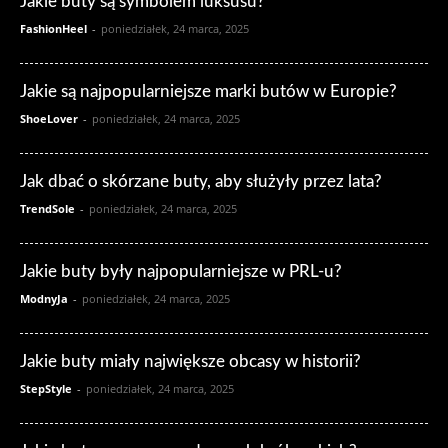
Jakie buty są symbolem luksusu?
FashionHeel
-
poniedziałek, 24 marca, 2025
Jakie są najpopularniejsze marki butów w Europie?
ShoeLover
-
poniedziałek, 24 marca, 2025
Jak dbać o skórzane buty, aby służyły przez lata?
TrendSole
-
poniedziałek, 24 marca, 2025
Jakie buty były najpopularniejsze w PRL-u?
ModnyJa
-
poniedziałek, 24 marca, 2025
Jakie buty miały największe obcasy w historii?
StepStyle
-
poniedziałek, 24 marca, 2025