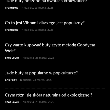
Jakie buty noszono na dworach królewskich?
TrendSole
-
niedziela, 23 marca, 2025
Co to jest Vibram i dlaczego jest popularny?
TrendSole
-
niedziela, 23 marca, 2025
Czy warto kupować buty szyte metodą Goodyear
Welt?
ShoeLover
-
niedziela, 23 marca, 2025
Jakie buty są popularne w popkulturze?
ChicFoot
-
niedziela, 23 marca, 2025
Czym różni się skóra naturalna od ekologicznej?
ShoeLover
-
niedziela, 23 marca, 2025