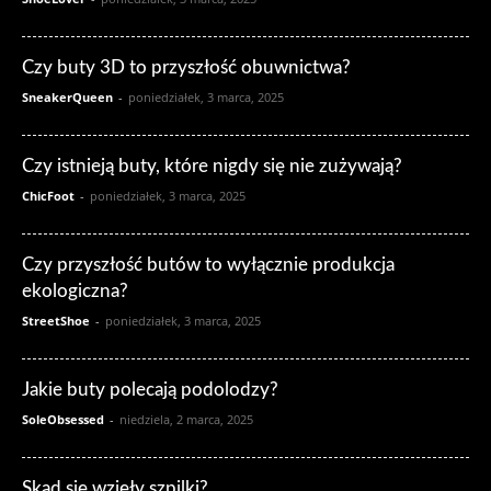
Czy buty 3D to przyszłość obuwnictwa?
SneakerQueen
-
poniedziałek, 3 marca, 2025
Czy istnieją buty, które nigdy się nie zużywają?
ChicFoot
-
poniedziałek, 3 marca, 2025
Czy przyszłość butów to wyłącznie produkcja
ekologiczna?
StreetShoe
-
poniedziałek, 3 marca, 2025
Jakie buty polecają podolodzy?
SoleObsessed
-
niedziela, 2 marca, 2025
Skąd się wzięły szpilki?