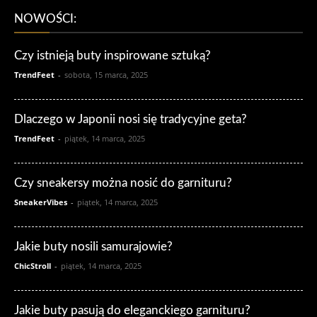
NOWOŚCI:
Czy istnieją buty inspirowane sztuką?
TrendFeet
-
sobota, 15 marca, 2025
Dlaczego w Japonii nosi się tradycyjne geta?
TrendFeet
-
piątek, 14 marca, 2025
Czy sneakersy można nosić do garnituru?
SneakerVibes
-
piątek, 14 marca, 2025
Jakie buty nosili samurajowie?
ChicStroll
-
piątek, 14 marca, 2025
Jakie buty pasują do eleganckiego garnituru?