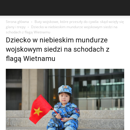
Strona główna
Buty wojskowe, które przeszły do cywila: skąd wzięły się
glany i trepy
Dziecko w niebieskim mundurze wojskowym siedzi na
schodach z flagą Wietnamu
Dziecko w niebieskim mundurze
wojskowym siedzi na schodach z
flagą Wietnamu