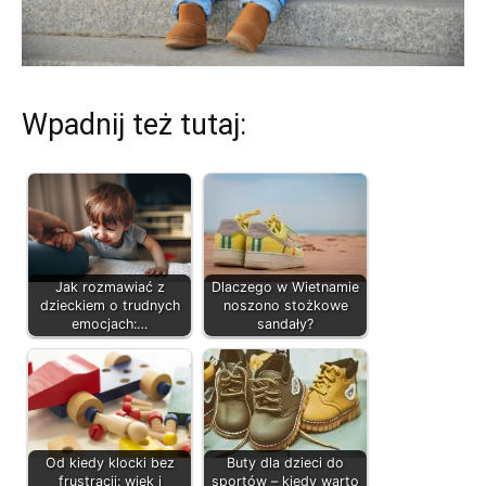
Wpadnij też tutaj:
Jak rozmawiać z
Dlaczego w Wietnamie
dzieckiem o trudnych
noszono stożkowe
emocjach:…
sandały?
Od kiedy klocki bez
Buty dla dzieci do
frustracji: wiek i
sportów – kiedy warto