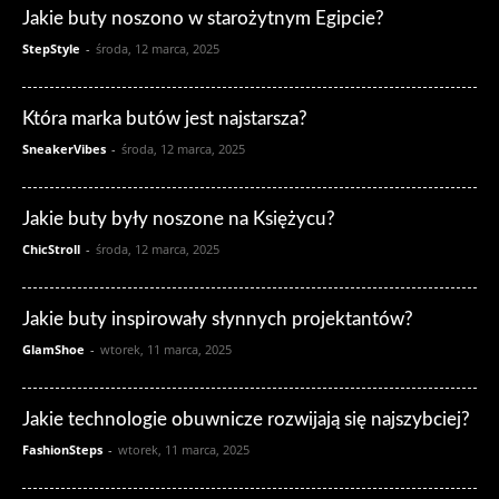
Jakie buty noszono w starożytnym Egipcie?
StepStyle
-
środa, 12 marca, 2025
Która marka butów jest najstarsza?
SneakerVibes
-
środa, 12 marca, 2025
Jakie buty były noszone na Księżycu?
ChicStroll
-
środa, 12 marca, 2025
Jakie buty inspirowały słynnych projektantów?
GlamShoe
-
wtorek, 11 marca, 2025
Jakie technologie obuwnicze rozwijają się najszybciej?
FashionSteps
-
wtorek, 11 marca, 2025