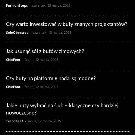
FashionSteps
-
czwartek, 13 marca, 2025
Czy warto inwestować w buty znanych projektantów?
SoleObsessed
-
czwartek, 13 marca, 2025
Jak usunąć sól z butów zimowych?
ChicFoot
-
środa, 12 marca, 2025
Czy buty na platformie nadal są modne?
ChicFoot
-
środa, 12 marca, 2025
Jakie buty wybrać na ślub – klasyczne czy bardziej
nowoczesne?
TrendFeet
-
środa, 12 marca, 2025