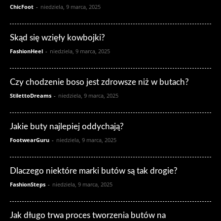
ChicFoot
-
niedziela, 9 marca, 2025
Skąd się wzięły kowbojki?
FashionHeel
-
niedziela, 9 marca, 2025
Czy chodzenie boso jest zdrowsze niż w butach?
StilettoDreams
-
niedziela, 9 marca, 2025
Jakie buty najlepiej oddychają?
FootwearGuru
-
niedziela, 9 marca, 2025
Dlaczego niektóre marki butów są tak drogie?
FashionSteps
-
niedziela, 9 marca, 2025
Jak długo trwa proces tworzenia butów na