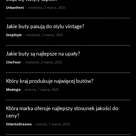
UrbanFeet
-
niedziela, 2 marca, 2025
Jakie buty pasują do stylu vintage?
StepStyle
-
niedziela, 2 marca, 2025
Jakie buty są najlepsze na upały?
ChicFoot
-
niedziela, 2 marca, 2025
Który kraj produkuje najwięcej butów?
ModnyJa
-
sobota, 1 marca, 2025
Która marka oferuje najlepszy stosunek jakości do
ceny?
StilettoDreams
-
sobota, 1 marca, 2025