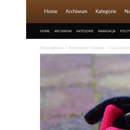
Home
Archiwum
Kategorie
Na
HOME
ARCHIWUM
KATEGORIE
NAWIGACJA
POLIT
Strona główna
Porównania i recenzje
Czy buty min