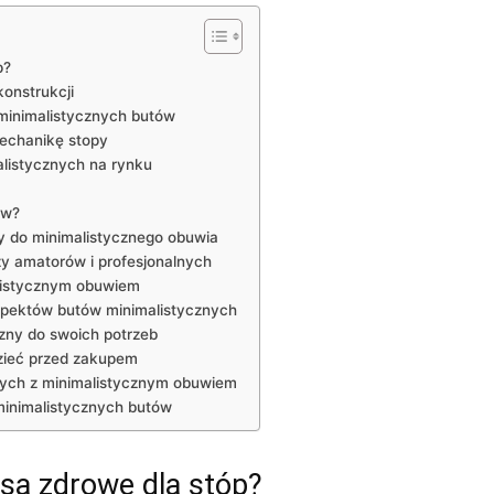
p?
konstrukcji
minimalistycznych butów
mechanikę stopy
listycznych na rynku
ów?
py do minimalistycznego obuwia
y amatorów i profesjonalnych
listycznym obuwiem
spektów butów minimalistycznych
zny do swoich potrzeb
zieć przed zakupem
ych z minimalistycznym obuwiem
minimalistycznych butów
 są zdrowe dla stóp?