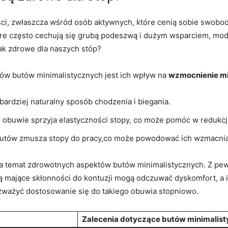
ści, zwłaszcza wśród osób aktywnych, które cenią sobie swobo
óre często cechują się grubą podeszwą i dużym wsparciem, mode
ak zdrowe dla naszych stóp?
w butów minimalistycznych jest ich wpływ na
wzmocnienie mi
bardziej naturalny sposób chodzenia i biegania.
 obuwie sprzyja elastyczności stopy, co może pomóc w redukcj
utów zmusza stopy do pracy,co może powodować ich wzmacnia
 na temat zdrowotnych aspektów butów minimalistycznych. Z pe
 mające skłonności do kontuzji mogą odczuwać dyskomfort, a 
zważyć dostosowanie się do takiego obuwia stopniowo.
Zalecenia dotyczące butów minimalis