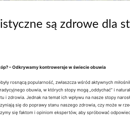
istyczne są zdrowe dla s
stóp? – Odkrywamy kontrowersje w świecie obuwia
obyły rosnącą popularność, zwłaszcza wśród aktywnych miłośnik
radycyjnego obuwia, w których stopy mogą „oddychać” i natural
 i zdrowia. Jednak na temat ich wpływu na nasze stopy narosło
yniają się do poprawy stanu naszego zdrowia, czy może w rzecz
rzymy się faktom i opiniom ekspertów, aby spróbować odpowiedz