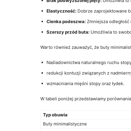
Brak podwyższonej pięty:
Umożliwia to 
Elastyczność:
Dobrze zaprojektowane bu
Cienka podeszwa:
Zmniejsza odległość 
Szerszy przód buta:
Umożliwia to swobod
Warto również zauważyć, że buty minimalis
Naśladownictwa naturalnego ruchu stopy
redukcji kontuzji związanych z nadmiern
wzmacniania mięśni stopy oraz łydek.
W tabeli poniżej przedstawiamy porównanie
Typ obuwia
Buty minimalistyczne