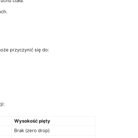
uchu ciała.
uch.
oże przyczynić się do:
ji:
Wysokość pięty
Brak (zero drop)