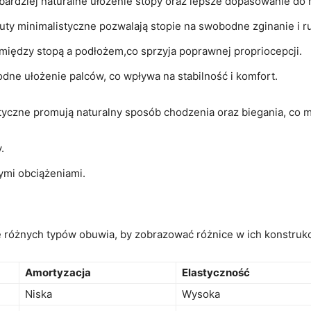
bardziej naturalne ułożenie stopy oraz lepsze dopasowanie do r
ty minimalistyczne pozwalają stopie na swobodne zginanie i r
między stopą a podłożem,co sprzyja poprawnej propriocepcji.
ne ułożenie palców, co wpływa na stabilność i komfort.
tyczne promują naturalny sposób chodzenia oraz biegania, co m
.
ymi obciążeniami.
 różnych typów obuwia, by zobrazować różnice w ich konstrukc
Amortyzacja
Elastyczność
Niska
Wysoka