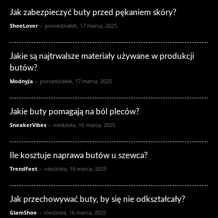
Jak zabezpieczyć buty przed pękaniem skóry?
ShoeLover
-
poniedziałek, 17 marca, 2025
Jakie są najtrwalsze materiały używane w produkcji
butów?
ModnyJa
-
poniedziałek, 17 marca, 2025
Jakie buty pomagają na ból pleców?
SneakerVibes
-
niedziela, 16 marca, 2025
Ile kosztuje naprawa butów u szewca?
TrendFeet
-
niedziela, 16 marca, 2025
Jak przechowywać buty, by się nie odkształcały?
GlamShoe
-
niedziela, 16 marca, 2025