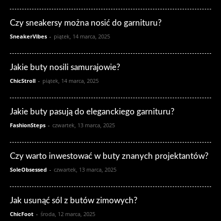
Czy sneakersy można nosić do garnituru?
SneakerVibes
-
piątek, 14 marca, 2025
Jakie buty nosili samurajowie?
ChicStroll
-
piątek, 14 marca, 2025
Jakie buty pasują do eleganckiego garnituru?
FashionSteps
-
czwartek, 13 marca, 2025
Czy warto inwestować w buty znanych projektantów?
SoleObsessed
-
czwartek, 13 marca, 2025
Jak usunąć sól z butów zimowych?
ChicFoot
-
środa, 12 marca, 2025