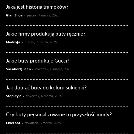
Jaka jest historia trampków?
GlamShoe
-
piątek, 7 marca, 2025
Jakie firmy produkują buty ręcznie?
ModnyJa
-
piątek, 7 marca, 2025
Jakie buty produkuje Gucci?
SneakerQueen
-
czwartek, 6 marca, 2025
Jak dobrać buty do koloru sukienki?
StepStyle
-
czwartek, 6 marca, 2025
Czy buty personalizowane to przyszłość mody?
ChicFoot
-
czwartek, 6 marca, 2025