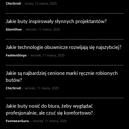
ChicStroll
-
środa, 12 marca, 2025
Jakie buty inspirowały słynnych projektantów?
GlamShoe
-
wtorek, 11 marca, 2025
Jakie technologie obuwnicze rozwijają się najszybciej?
FashionSteps
-
wtorek, 11 marca, 2025
Jakie są najbardziej cenione marki ręcznie robionych
butów?
ChicStroll
-
wtorek, 11 marca, 2025
Jakie buty nosić do biura, żeby wyglądać
profesjonalnie, ale czuć się komfortowo?
FootwearGuru
-
wtorek, 11 marca, 2025