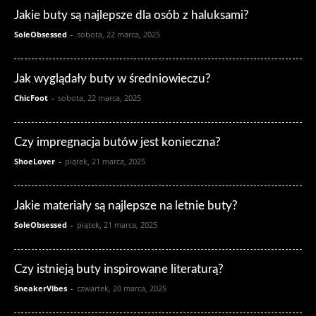
Jakie buty są najlepsze dla osób z haluksami?
SoleObsessed
-
sobota, 22 marca, 2025
Jak wyglądały buty w średniowieczu?
ChicFoot
-
sobota, 22 marca, 2025
Czy impregnacja butów jest konieczna?
ShoeLover
-
piątek, 21 marca, 2025
Jakie materiały są najlepsze na letnie buty?
SoleObsessed
-
piątek, 21 marca, 2025
Czy istnieją buty inspirowane literaturą?
SneakerVibes
-
czwartek, 20 marca, 2025