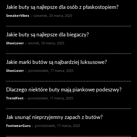
Jakie buty są najlepsze dla osób z płaskostopiem?
SneakerVibes
-
czwartek, 20 marca, 2025
Jakie buty są najlepsze dla biegaczy?
ShoeLover
-
wtorek, 18 marca, 2025
Jakie marki butów są najbardziej luksusowe?
ShoeLover
-
poniedziałek, 17 marca, 2025
Dlaczego niektóre buty mają piankowe podeszwy?
TrendFeet
-
poniedziałek, 17 marca, 2025
Jak usunąć nieprzyjemny zapach z butów?
FootwearGuru
-
poniedziałek, 17 marca, 2025