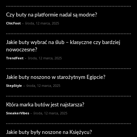
Czy buty na platformie nadal są modne?
ChicFoot
-
środa, 12 marca, 2025
Jakie buty wybrać na ślub – klasyczne czy bardziej
nowoczesne?
TrendFeet
-
środa, 12 marca, 2025
Jakie buty noszono w starożytnym Egipcie?
StepStyle
-
środa, 12 marca, 2025
Która marka butów jest najstarsza?
SneakerVibes
-
środa, 12 marca, 2025
Jakie buty były noszone na Księżycu?