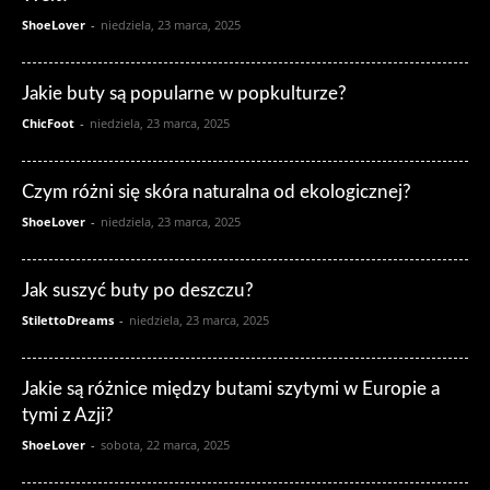
ShoeLover
-
niedziela, 23 marca, 2025
Jakie buty są popularne w popkulturze?
ChicFoot
-
niedziela, 23 marca, 2025
Czym różni się skóra naturalna od ekologicznej?
ShoeLover
-
niedziela, 23 marca, 2025
Jak suszyć buty po deszczu?
StilettoDreams
-
niedziela, 23 marca, 2025
Jakie są różnice między butami szytymi w Europie a
tymi z Azji?
ShoeLover
-
sobota, 22 marca, 2025