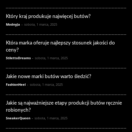
Który kraj produkuje najwięcej butów?
ModnyJa
-
sobota, 1 marca, 2025
Która marka oferuje najlepszy stosunek jakości do
ceny?
StilettoDreams
-
sobota, 1 marca, 2025
Jakie nowe marki butów warto śledzić?
FashionHeel
-
sobota, 1 marca, 2025
Jakie są najważniejsze etapy produkcji butów ręcznie
robionych?
SneakerQueen
-
sobota, 1 marca, 2025