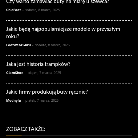
Czy warto zamawiać buty na miarę u szewca?
ChicFoot
-
sobota, 8 marca, 2025
Jakie będą najpopularniejsze modele w przyszłym
roku?
FootwearGuru
-
sobota, 8 marca, 2025
Jaka jest historia trampków?
GlamShoe
-
piątek, 7 marca, 2025
Jakie firmy produkują buty ręcznie?
ModnyJa
-
piątek, 7 marca, 2025
ZOBACZ TAKŻE: