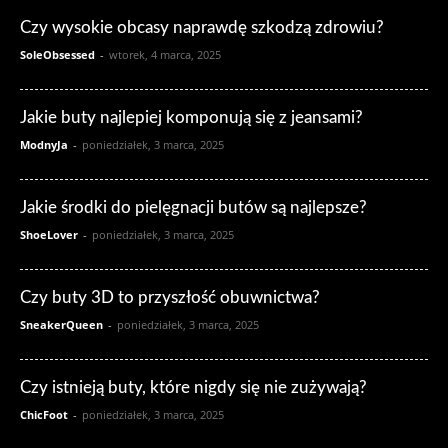
Czy wysokie obcasy naprawdę szkodzą zdrowiu?
SoleObsessed
-
wtorek, 4 marca, 2025
Jakie buty najlepiej komponują się z jeansami?
ModnyJa
-
poniedziałek, 3 marca, 2025
Jakie środki do pielęgnacji butów są najlepsze?
ShoeLover
-
poniedziałek, 3 marca, 2025
Czy buty 3D to przyszłość obuwnictwa?
SneakerQueen
-
poniedziałek, 3 marca, 2025
Czy istnieją buty, które nigdy się nie zużywają?
ChicFoot
-
poniedziałek, 3 marca, 2025