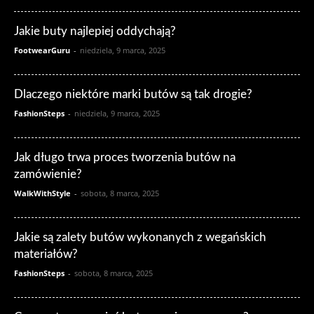
Jakie buty najlepiej oddychają?
FootwearGuru
-
niedziela, 9 marca, 2025
Dlaczego niektóre marki butów są tak drogie?
FashionSteps
-
niedziela, 9 marca, 2025
Jak długo trwa proces tworzenia butów na
zamówienie?
WalkWithStyle
-
sobota, 8 marca, 2025
Jakie są zalety butów wykonanych z wegańskich
materiałów?
FashionSteps
-
sobota, 8 marca, 2025