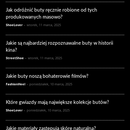
Jak odróżnić buty ręcznie robione od tych
produkowanych masowo?
ShoeLover
-
wtorek, 11 marca, 2025
Jakie są najbardziej rozpoznawalne buty w historii
kina?
StreetShoe
-
wtorek, 11 marca, 2025
Jakie buty noszą bohaterowie filmów?
FashionHeel
-
poniedziałek, 10 marca, 2025
Które gwiazdy mają największe kolekcje butów?
ShoeLover
-
poniedziałek, 10 marca, 2025
Jakie materiały zastępują skórę naturalną?