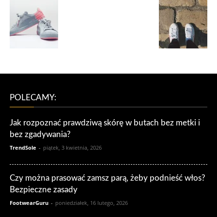
POLECAMY:
Jak rozpoznać prawdziwą skórę w butach bez metki i
bez zgadywania?
TrendSole
-
piątek, 3 kwietnia, 2026
Czy można prasować zamsz parą, żeby podnieść włos?
Bezpieczne zasady
FootwearGuru
-
poniedziałek, 16 lutego, 2026