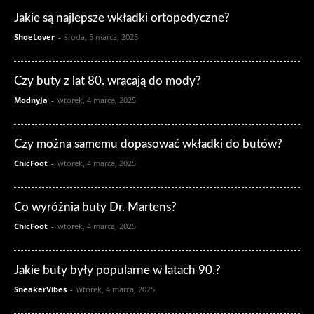
Jakie są najlepsze wkładki ortopedyczne?
ShoeLover
-
środa, 5 marca, 2025
Czy buty z lat 80. wracają do mody?
ModnyJa
-
wtorek, 4 marca, 2025
Czy można samemu dopasować wkładki do butów?
ChicFoot
-
wtorek, 4 marca, 2025
Co wyróżnia buty Dr. Martens?
ChicFoot
-
wtorek, 4 marca, 2025
Jakie buty były popularne w latach 90.?
SneakerVibes
-
wtorek, 4 marca, 2025