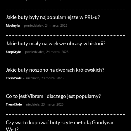
Jakie buty były najpopularniejsze w PRL-u?
ModnyJa
-
poniedziałek, 24 marca, 2025
Jakie buty miały największe obcasy w historii?
StepStyle
-
poniedziałek, 24 marca, 2025
Jakie buty noszono na dworach królewskich?
TrendSole
-
niedziela, 23 marca, 2025
Co to jest Vibram i dlaczego jest popularny?
TrendSole
-
niedziela, 23 marca, 2025
Czy warto kupować buty szyte metodą Goodyear
Welt?