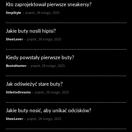
Kto zaprojektował pierwsze sneakersy?
StepStyle
-
piątek, 28 lutego, 2025
Jakie buty nosili hipisi?
ShoeLover
-
piątek, 28 lutego, 2025
Kiedy powstały pierwsze buty?
BootsHunter
-
piątek, 28 lutego, 2025
Jak odświeżyć stare buty?
StilettoDreams
-
piątek, 28 lutego, 2025
Jakie buty nosić, aby unikać odcisków?
ShoeLover
-
piątek, 28 lutego, 2025