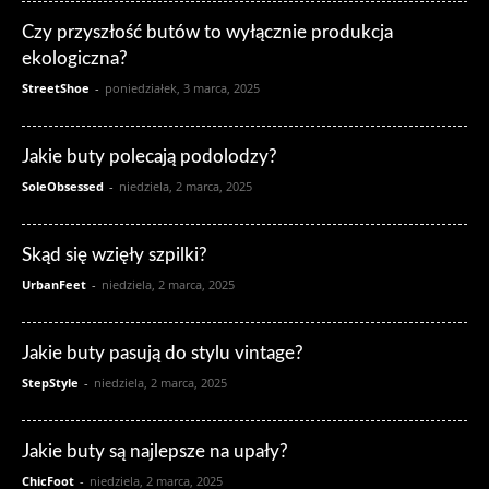
Czy przyszłość butów to wyłącznie produkcja
ekologiczna?
StreetShoe
-
poniedziałek, 3 marca, 2025
Jakie buty polecają podolodzy?
SoleObsessed
-
niedziela, 2 marca, 2025
Skąd się wzięły szpilki?
UrbanFeet
-
niedziela, 2 marca, 2025
Jakie buty pasują do stylu vintage?
StepStyle
-
niedziela, 2 marca, 2025
Jakie buty są najlepsze na upały?
ChicFoot
-
niedziela, 2 marca, 2025