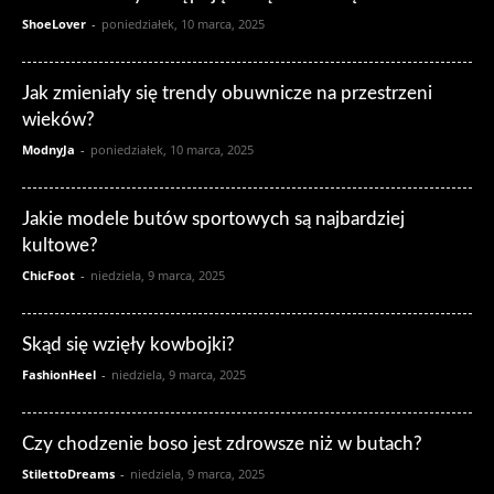
ShoeLover
-
poniedziałek, 10 marca, 2025
Jak zmieniały się trendy obuwnicze na przestrzeni
wieków?
ModnyJa
-
poniedziałek, 10 marca, 2025
Jakie modele butów sportowych są najbardziej
kultowe?
ChicFoot
-
niedziela, 9 marca, 2025
Skąd się wzięły kowbojki?
FashionHeel
-
niedziela, 9 marca, 2025
Czy chodzenie boso jest zdrowsze niż w butach?
StilettoDreams
-
niedziela, 9 marca, 2025