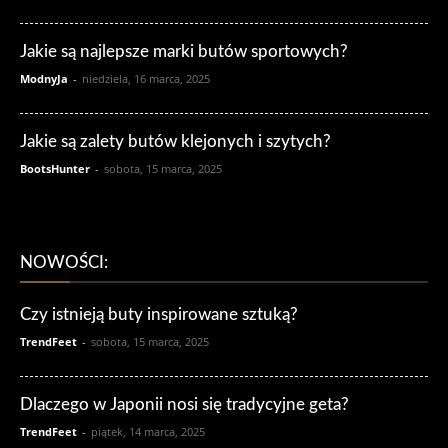
Jakie są najlepsze marki butów sportowych?
ModnyJa
-
niedziela, 16 marca, 2025
Jakie są zalety butów klejonych i szytych?
BootsHunter
-
sobota, 15 marca, 2025
NOWOŚCI:
Czy istnieją buty inspirowane sztuką?
TrendFeet
-
sobota, 15 marca, 2025
Dlaczego w Japonii nosi się tradycyjne geta?
TrendFeet
-
piątek, 14 marca, 2025