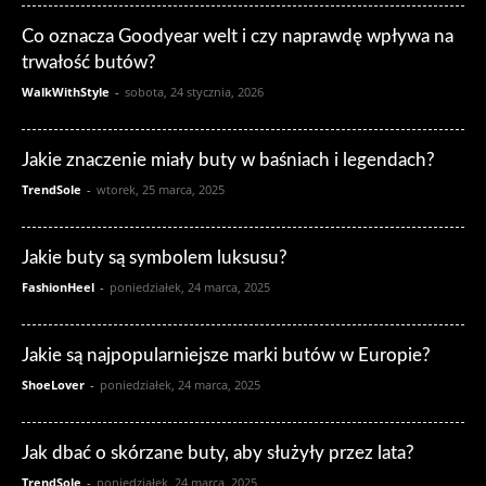
Co oznacza Goodyear welt i czy naprawdę wpływa na
trwałość butów?
WalkWithStyle
-
sobota, 24 stycznia, 2026
Jakie znaczenie miały buty w baśniach i legendach?
TrendSole
-
wtorek, 25 marca, 2025
Jakie buty są symbolem luksusu?
FashionHeel
-
poniedziałek, 24 marca, 2025
Jakie są najpopularniejsze marki butów w Europie?
ShoeLover
-
poniedziałek, 24 marca, 2025
Jak dbać o skórzane buty, aby służyły przez lata?
TrendSole
-
poniedziałek, 24 marca, 2025