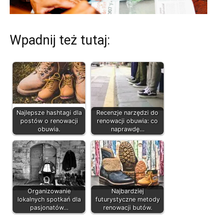
Wpadnij też tutaj:
Najlepsze hashtagi dla
Recenzje narzędzi do
postów o renowacji
renowacji obuwia: co
obuwia.
naprawdę…
Organizowanie
Najbardziej
lokalnych spotkań dla
futurystyczne metody
pasjonatów…
renowacji butów.