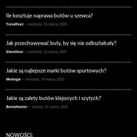
Ile kosztuje naprawa butów u szewca?
TrendFeet
-
niedziela, 16 marca, 2025
Jak przechowywać buty, by się nie odkształcały?
GlamShoe
-
niedziela, 16 marca, 2025
Jakie są najlepsze marki butów sportowych?
ModnyJa
-
niedziela, 16 marca, 2025
Jakie są zalety butów klejonych i szytych?
BootsHunter
-
sobota, 15 marca, 2025
NOWOŚCI: