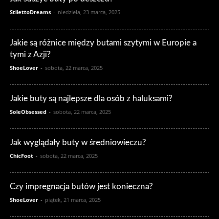
StilettoDreams
-
niedziela, 23 marca, 2025
Jakie są różnice między butami szytymi w Europie a
tymi z Azji?
ShoeLover
-
sobota, 22 marca, 2025
Jakie buty są najlepsze dla osób z haluksami?
SoleObsessed
-
sobota, 22 marca, 2025
Jak wyglądały buty w średniowieczu?
ChicFoot
-
sobota, 22 marca, 2025
Czy impregnacja butów jest konieczna?
ShoeLover
-
piątek, 21 marca, 2025