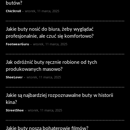
butów?
ChicStroll
-
wtorek, 11 marca, 2025
Jakie buty nosić do biura, żeby wyglądać
profesjonalnie, ale czuć się komfortowo?
FootwearGuru
-
wtorek, 11 marca, 2025
Jak odróżnić buty ręcznie robione od tych
produkowanych masowo?
ShoeLover
-
wtorek, 11 marca, 2025
Jakie są najbardziej rozpoznawalne buty w historii
kina?
StreetShoe
-
wtorek, 11 marca, 2025
Jakie buty noszą bohaterowie filmów?