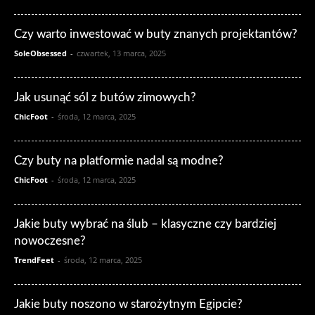
Czy warto inwestować w buty znanych projektantów?
SoleObsessed
-
czwartek, 13 marca, 2025
Jak usunąć sól z butów zimowych?
ChicFoot
-
środa, 12 marca, 2025
Czy buty na platformie nadal są modne?
ChicFoot
-
środa, 12 marca, 2025
Jakie buty wybrać na ślub – klasyczne czy bardziej
nowoczesne?
TrendFeet
-
środa, 12 marca, 2025
Jakie buty noszono w starożytnym Egipcie?