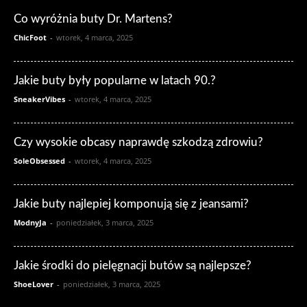
Co wyróżnia buty Dr. Martens?
ChicFoot
-
wtorek, 4 marca, 2025
Jakie buty były popularne w latach 90.?
SneakerVibes
-
wtorek, 4 marca, 2025
Czy wysokie obcasy naprawdę szkodzą zdrowiu?
SoleObsessed
-
wtorek, 4 marca, 2025
Jakie buty najlepiej komponują się z jeansami?
ModnyJa
-
poniedziałek, 3 marca, 2025
Jakie środki do pielęgnacji butów są najlepsze?
ShoeLover
-
poniedziałek, 3 marca, 2025