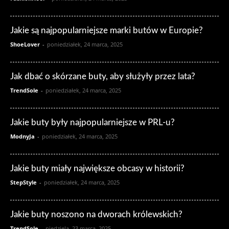
Jakie są najpopularniejsze marki butów w Europie?
ShoeLover
-
poniedziałek, 24 marca, 2025
Jak dbać o skórzane buty, aby służyły przez lata?
TrendSole
-
poniedziałek, 24 marca, 2025
Jakie buty były najpopularniejsze w PRL-u?
ModnyJa
-
poniedziałek, 24 marca, 2025
Jakie buty miały największe obcasy w historii?
StepStyle
-
poniedziałek, 24 marca, 2025
Jakie buty noszono na dworach królewskich?
TrendSole
-
niedziela, 23 marca, 2025