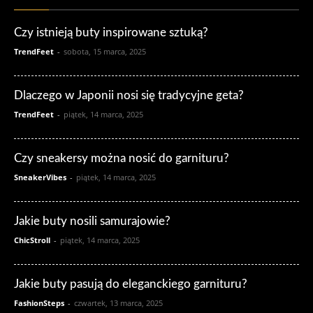
Czy istnieją buty inspirowane sztuką?
TrendFeet
-
sobota, 15 marca, 2025
Dlaczego w Japonii nosi się tradycyjne geta?
TrendFeet
-
piątek, 14 marca, 2025
Czy sneakersy można nosić do garnituru?
SneakerVibes
-
piątek, 14 marca, 2025
Jakie buty nosili samurajowie?
ChicStroll
-
piątek, 14 marca, 2025
Jakie buty pasują do eleganckiego garnituru?
FashionSteps
-
czwartek, 13 marca, 2025