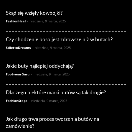
Skąd się wzięły kowbojki?
FashionHeel
-
niedziela, 9 marca, 2025
Czy chodzenie boso jest zdrowsze niż w butach?
StilettoDreams
-
niedziela, 9 marca, 2025
Jakie buty najlepiej oddychają?
FootwearGuru
-
niedziela, 9 marca, 2025
Dlaczego niektóre marki butów są tak drogie?
FashionSteps
-
niedziela, 9 marca, 2025
Jak długo trwa proces tworzenia butów na
zamówienie?