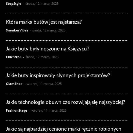
StepStyle
-
środa, 12 marca, 2025
Która marka butów jest najstarsza?
SneakerVibes
-
środa, 12 marca, 2025
Jakie buty były noszone na Księżycu?
ChicStroll
-
środa, 12 marca, 2025
Jakie buty inspirowały słynnych projektantów?
GlamShoe
-
wtorek, 11 marca, 2025
Jakie technologie obuwnicze rozwijają się najszybciej?
FashionSteps
-
wtorek, 11 marca, 2025
Jakie są najbardziej cenione marki ręcznie robionych