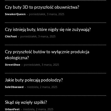
Czy buty 3D to przyszłość obuwnictwa?
SneakerQueen
-
poniedziałek, 3 marca, 2025
Czy istnieją buty, które nigdy się nie zużywają?
ChicFoot
-
poniedziałek, 3 marca, 2025
Czy przyszłość butów to wyłącznie produkcja
ekologiczna?
StreetShoe
-
poniedziałek, 3 marca, 2025
Jakie buty polecają podolodzy?
SoleObsessed
-
niedziela, 2 marca, 2025
Skąd się wzięły szpilki?
UrbanFeet
-
niedziela, 2 marca, 2025