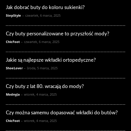
Jak dobrać buty do koloru sukienki?
StepStyle
-
czwartek, 6 marca, 2025
Czy buty personalizowane to przyszłość mody?
ChicFoot
-
czwartek, 6 marca, 2025
Jakie są najlepsze wkładki ortopedyczne?
ShoeLover
-
środa, 5 marca, 2025
Czy buty z lat 80. wracają do mody?
ModnyJa
-
wtorek, 4 marca, 2025
Czy można samemu dopasować wkładki do butów?
ChicFoot
-
wtorek, 4 marca, 2025