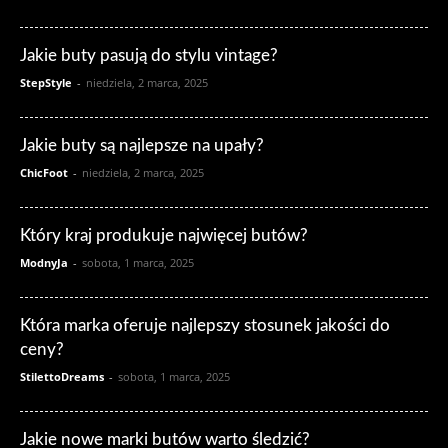
Jakie buty pasują do stylu vintage?
StepStyle
-
niedziela, 2 marca, 2025
Jakie buty są najlepsze na upały?
ChicFoot
-
niedziela, 2 marca, 2025
Który kraj produkuje najwięcej butów?
ModnyJa
-
sobota, 1 marca, 2025
Która marka oferuje najlepszy stosunek jakości do
ceny?
StilettoDreams
-
sobota, 1 marca, 2025
Jakie nowe marki butów warto śledzić?