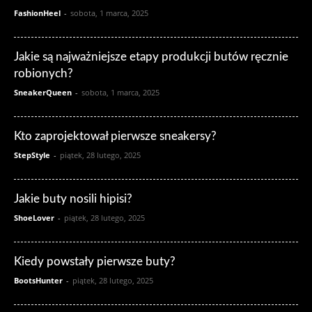
FashionHeel
-
sobota, 1 marca, 2025
Jakie są najważniejsze etapy produkcji butów ręcznie
robionych?
SneakerQueen
-
sobota, 1 marca, 2025
Kto zaprojektował pierwsze sneakersy?
StepStyle
-
piątek, 28 lutego, 2025
Jakie buty nosili hipisi?
ShoeLover
-
piątek, 28 lutego, 2025
Kiedy powstały pierwsze buty?
BootsHunter
-
piątek, 28 lutego, 2025