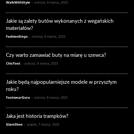
WalkWithStyle
-
sobota, 8 marca, 2025
Jakie są zalety butów wykonanych z wegańskich
materiałów?
FashionSteps
-
sobota, 8 marca, 2025
Czy warto zamawiać buty na miarę u szewca?
ChicFoot
-
sobota, 8 marca, 2025
Jakie będą najpopularniejsze modele w przyszłym
roku?
FootwearGuru
-
sobota, 8 marca, 2025
Jaka jest historia trampków?
GlamShoe
-
piątek, 7 marca, 2025