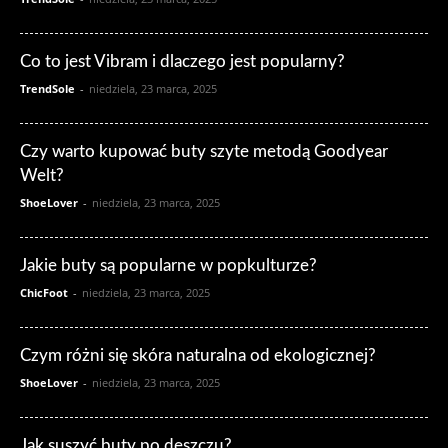
Co to jest Vibram i dlaczego jest popularny?
TrendSole
-
niedziela, 23 marca, 2025
Czy warto kupować buty szyte metodą Goodyear
Welt?
ShoeLover
-
niedziela, 23 marca, 2025
Jakie buty są popularne w popkulturze?
ChicFoot
-
niedziela, 23 marca, 2025
Czym różni się skóra naturalna od ekologicznej?
ShoeLover
-
niedziela, 23 marca, 2025
Jak suszyć buty po deszczu?