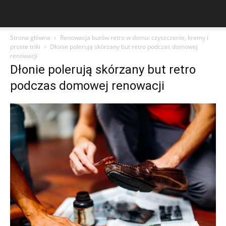
Strona główna
Renowacja butów retro w domu: czyszczenie, kremy i
proste triki
Dłonie polerują skórzany but retro podczas domowej
renowacji
Dłonie polerują skórzany but retro
podczas domowej renowacji