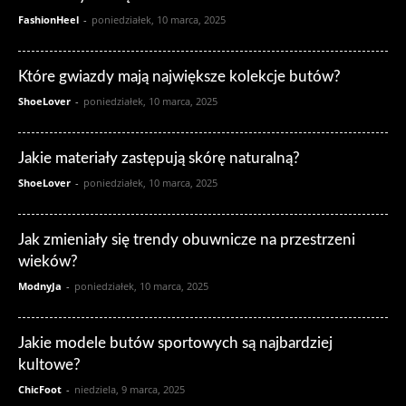
FashionHeel
-
poniedziałek, 10 marca, 2025
Które gwiazdy mają największe kolekcje butów?
ShoeLover
-
poniedziałek, 10 marca, 2025
Jakie materiały zastępują skórę naturalną?
ShoeLover
-
poniedziałek, 10 marca, 2025
Jak zmieniały się trendy obuwnicze na przestrzeni
wieków?
ModnyJa
-
poniedziałek, 10 marca, 2025
Jakie modele butów sportowych są najbardziej
kultowe?
ChicFoot
-
niedziela, 9 marca, 2025