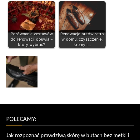
Porównanie zestawów
Renowacja butów retro
do renowacji obuwia –
w domu: czyszczenie,
który wybrać?
kremy i…
POLECAMY:
Jak rozpoznać prawdziwą skórę w butach bez metki i