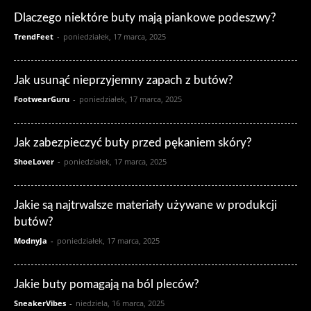
Dlaczego niektóre buty mają piankowe podeszwy?
TrendFeet
-
poniedziałek, 17 marca, 2025
Jak usunąć nieprzyjemny zapach z butów?
FootwearGuru
-
poniedziałek, 17 marca, 2025
Jak zabezpieczyć buty przed pękaniem skóry?
ShoeLover
-
poniedziałek, 17 marca, 2025
Jakie są najtrwalsze materiały używane w produkcji
butów?
ModnyJa
-
poniedziałek, 17 marca, 2025
Jakie buty pomagają na ból pleców?
SneakerVibes
-
niedziela, 16 marca, 2025