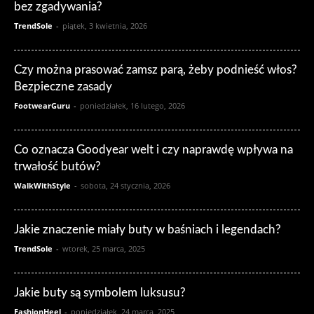
bez zgadywania?
TrendSole
-
piątek, 3 kwietnia, 2026
Czy można prasować zamsz parą, żeby podnieść włos?
Bezpieczne zasady
FootwearGuru
-
poniedziałek, 16 lutego, 2026
Co oznacza Goodyear welt i czy naprawdę wpływa na
trwałość butów?
WalkWithStyle
-
sobota, 24 stycznia, 2026
Jakie znaczenie miały buty w baśniach i legendach?
TrendSole
-
wtorek, 25 marca, 2025
Jakie buty są symbolem luksusu?
FashionHeel
-
poniedziałek, 24 marca, 2025