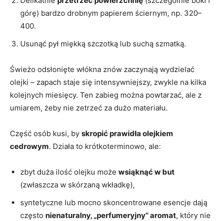
Delikatnie
przetrzeć powierzchnię
(szczególnie boki i
górę) bardzo drobnym papierem ściernym, np. 320–
400.
Usunąć pył miękką szczotką lub suchą szmatką.
Świeżo odsłonięte włókna znów zaczynają wydzielać
olejki – zapach staje się intensywniejszy, zwykle na kilka
kolejnych miesięcy. Ten zabieg można powtarzać, ale z
umiarem, żeby nie zetrzeć za dużo materiału.
Część osób kusi, by
skropić prawidła olejkiem
cedrowym
. Działa to krótkoterminowo, ale:
zbyt duża ilość olejku może
wsiąknąć w but
(zwłaszcza w skórzaną wkładkę),
syntetyczne lub mocno skoncentrowane esencje dają
często
nienaturalny, „perfumeryjny” aromat
, który nie