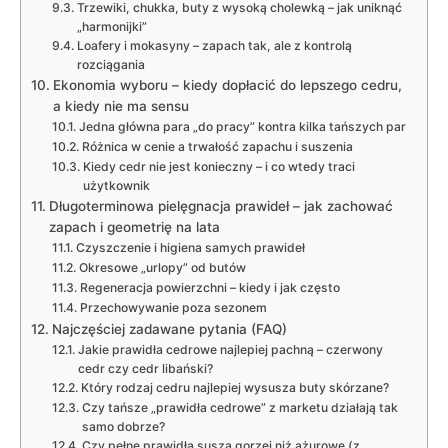
Trzewiki, chukka, buty z wysoką cholewką – jak uniknąć
„harmonijki”
Loafery i mokasyny – zapach tak, ale z kontrolą
rozciągania
Ekonomia wyboru – kiedy dopłacić do lepszego cedru,
a kiedy nie ma sensu
Jedna główna para „do pracy” kontra kilka tańszych par
Różnica w cenie a trwałość zapachu i suszenia
Kiedy cedr nie jest konieczny – i co wtedy traci
użytkownik
Długoterminowa pielęgnacja prawideł – jak zachować
zapach i geometrię na lata
Czyszczenie i higiena samych prawideł
Okresowe „urlopy” od butów
Regeneracja powierzchni – kiedy i jak często
Przechowywanie poza sezonem
Najczęściej zadawane pytania (FAQ)
Jakie prawidła cedrowe najlepiej pachną – czerwony
cedr czy cedr libański?
Który rodzaj cedru najlepiej wysusza buty skórzane?
Czy tańsze „prawidła cedrowe” z marketu działają tak
samo dobrze?
Czy pełne prawidła suszą gorzej niż ażurowe (z