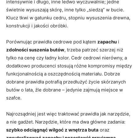
intensywnie i długo, inne ledwo wyczuwalnie; jedne
świetnie wysuszają skórę, inne tylko „siedzą” w bucie.
Klucz tkwi w gatunku cedru, stopniu wysuszenia drewna,
konstrukcji i jakości obróbki.
Porównując prawidła cedrowe pod kątem
zapachu
i
zdolności suszenia butów
, trzeba patrzeć szerzej niż
tylko na cenę czy ładny kolor. Cedr cedrowi nierówny, a
dodatkowo producenci stosują różne kompromisy między
funkcjonalnością a oszczędnością materiału. Dobrze
dobrane prawidła potrafią przedłużyć życie skórzanych
butów o lata, źle dobrane – jedynie zajmują miejsce w
szafce.
Najrozsądniej jest więc traktować prawidła jak narzędzie,
a nie gadżet. Narzędzie, które ma dwa główne zadania:
szybko odciągnąć wilgoć z wnętrza buta
oraz
zneutralizować zapachy i pozostawić przyjemną,