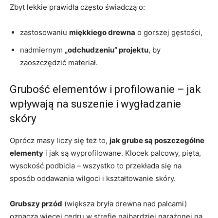
Zbyt lekkie prawidła często świadczą o:
zastosowaniu
miękkiego drewna
o gorszej gęstości,
nadmiernym
„odchudzeniu” projektu
, by
zaoszczędzić materiał.
Grubość elementów i profilowanie – jak
wpływają na suszenie i wygładzanie
skóry
Oprócz masy liczy się też to,
jak grube są poszczególne
elementy
i jak są wyprofilowane. Klocek palcowy, pięta,
wysokość podbicia – wszystko to przekłada się na
sposób oddawania wilgoci i kształtowanie skóry.
Grubszy przód
(większa bryła drewna nad palcami)
oznacza więcej cedru w strefie najbardziej narażonej na