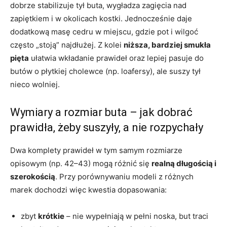
dobrze stabilizuje tył buta, wygładza zagięcia nad
zapiętkiem i w okolicach kostki. Jednocześnie daje
dodatkową masę cedru w miejscu, gdzie pot i wilgoć
często „stoją” najdłużej. Z kolei
niższa, bardziej smukła
pięta
ułatwia wkładanie prawideł oraz lepiej pasuje do
butów o płytkiej cholewce (np. loafersy), ale suszy tył
nieco wolniej.
Wymiary a rozmiar buta – jak dobrać
prawidła, żeby suszyły, a nie rozpychały
Dwa komplety prawideł w tym samym rozmiarze
opisowym (np. 42–43) mogą różnić się
realną długością i
szerokością
. Przy porównywaniu modeli z różnych
marek dochodzi więc kwestia dopasowania:
zbyt
krótkie
– nie wypełniają w pełni noska, but traci