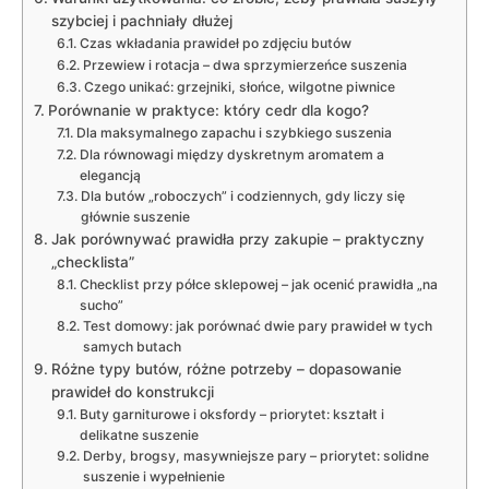
szybciej i pachniały dłużej
Czas wkładania prawideł po zdjęciu butów
Przewiew i rotacja – dwa sprzymierzeńce suszenia
Czego unikać: grzejniki, słońce, wilgotne piwnice
Porównanie w praktyce: który cedr dla kogo?
Dla maksymalnego zapachu i szybkiego suszenia
Dla równowagi między dyskretnym aromatem a
elegancją
Dla butów „roboczych” i codziennych, gdy liczy się
głównie suszenie
Jak porównywać prawidła przy zakupie – praktyczny
„checklista”
Checklist przy półce sklepowej – jak ocenić prawidła „na
sucho”
Test domowy: jak porównać dwie pary prawideł w tych
samych butach
Różne typy butów, różne potrzeby – dopasowanie
prawideł do konstrukcji
Buty garniturowe i oksfordy – priorytet: kształt i
delikatne suszenie
Derby, brogsy, masywniejsze pary – priorytet: solidne
suszenie i wypełnienie