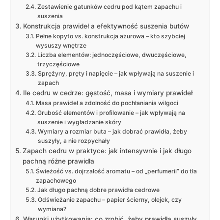
Zestawienie gatunków cedru pod kątem zapachu i
suszenia
Konstrukcja prawideł a efektywność suszenia butów
Pełne kopyto vs. konstrukcja ażurowa – kto szybciej
wysuszy wnętrze
Liczba elementów: jednoczęściowe, dwuczęściowe,
trzyczęściowe
Sprężyny, pręty i napięcie – jak wpływają na suszenie i
zapach
Ile cedru w cedrze: gęstość, masa i wymiary prawideł
Masa prawideł a zdolność do pochłaniania wilgoci
Grubość elementów i profilowanie – jak wpływają na
suszenie i wygładzanie skóry
Wymiary a rozmiar buta – jak dobrać prawidła, żeby
suszyły, a nie rozpychały
Zapach cedru w praktyce: jak intensywnie i jak długo
pachną różne prawidła
Świeżość vs. dojrzałość aromatu – od „perfumerii” do tła
zapachowego
Jak długo pachną dobre prawidła cedrowe
Odświeżanie zapachu – papier ścierny, olejek, czy
wymiana?
Warunki użytkowania: co zrobić, żeby prawidła suszyły