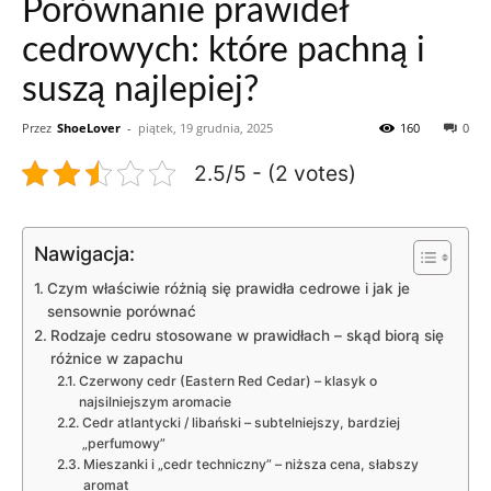
Porównanie prawideł
cedrowych: które pachną i
suszą najlepiej?
Przez
ShoeLover
-
piątek, 19 grudnia, 2025
160
0
2.5/5 - (2 votes)
Nawigacja:
Czym właściwie różnią się prawidła cedrowe i jak je
sensownie porównać
Rodzaje cedru stosowane w prawidłach – skąd biorą się
różnice w zapachu
Czerwony cedr (Eastern Red Cedar) – klasyk o
najsilniejszym aromacie
Cedr atlantycki / libański – subtelniejszy, bardziej
„perfumowy”
Mieszanki i „cedr techniczny” – niższa cena, słabszy
aromat