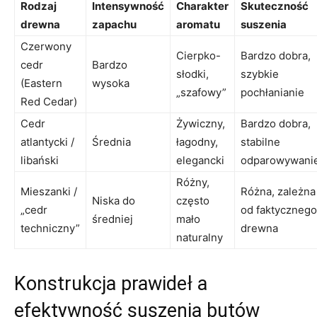
Rodzaj
Intensywność
Charakter
Skuteczność
drewna
zapachu
aromatu
suszenia
Czerwony
Cierpko-
Bardzo dobra,
cedr
Bardzo
słodki,
szybkie
(Eastern
wysoka
„szafowy”
pochłanianie
Red Cedar)
Cedr
Żywiczny,
Bardzo dobra,
atlantycki /
Średnia
łagodny,
stabilne
libański
elegancki
odparowywani
Różny,
Mieszanki /
Różna, zależna
Niska do
często
„cedr
od faktycznego
średniej
mało
techniczny”
drewna
naturalny
Konstrukcja prawideł a
efektywność suszenia butów