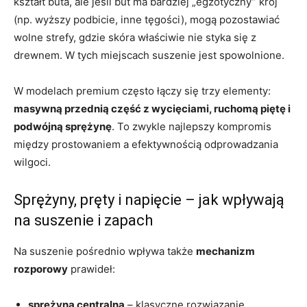
kształt buta, ale jeśli but ma bardziej „egzotyczny” krój
(np. wyższy podbicie, inne tęgości), mogą pozostawiać
wolne strefy, gdzie skóra właściwie nie styka się z
drewnem. W tych miejscach suszenie jest spowolnione.
W modelach premium często łączy się trzy elementy:
masywną przednią część z wycięciami, ruchomą piętę i
podwójną sprężynę
. To zwykle najlepszy kompromis
między prostowaniem a efektywnością odprowadzania
wilgoci.
Sprężyny, pręty i napięcie – jak wpływają
na suszenie i zapach
Na suszenie pośrednio wpływa także
mechanizm
rozporowy
prawideł:
sprężyna centralna
– klasyczne rozwiązanie,