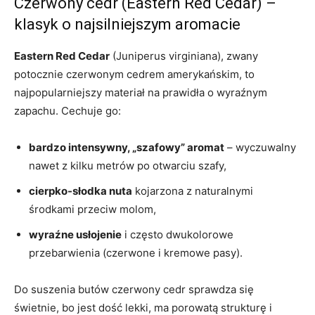
Czerwony cedr (Eastern Red Cedar) –
klasyk o najsilniejszym aromacie
Eastern Red Cedar
(Juniperus virginiana), zwany
potocznie czerwonym cedrem amerykańskim, to
najpopularniejszy materiał na prawidła o wyraźnym
zapachu. Cechuje go:
bardzo intensywny, „szafowy” aromat
– wyczuwalny
nawet z kilku metrów po otwarciu szafy,
cierpko-słodka nuta
kojarzona z naturalnymi
środkami przeciw molom,
wyraźne usłojenie
i często dwukolorowe
przebarwienia (czerwone i kremowe pasy).
Do suszenia butów czerwony cedr sprawdza się
świetnie, bo jest dość lekki, ma porowatą strukturę i