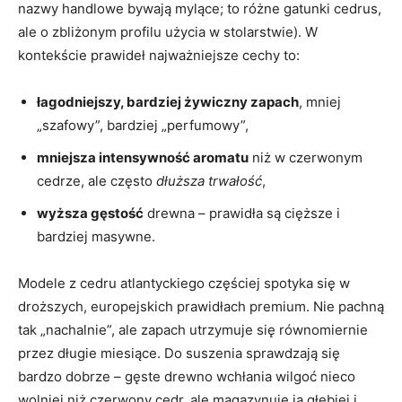
nazwy handlowe bywają mylące; to różne gatunki cedrus,
ale o zbliżonym profilu użycia w stolarstwie). W
kontekście prawideł najważniejsze cechy to:
łagodniejszy, bardziej żywiczny zapach
, mniej
„szafowy”, bardziej „perfumowy”,
mniejsza intensywność aromatu
niż w czerwonym
cedrze, ale często
dłuższa trwałość
,
wyższa gęstość
drewna – prawidła są cięższe i
bardziej masywne.
Modele z cedru atlantyckiego częściej spotyka się w
droższych, europejskich prawidłach premium. Nie pachną
tak „nachalnie”, ale zapach utrzymuje się równomiernie
przez długie miesiące. Do suszenia sprawdzają się
bardzo dobrze – gęste drewno wchłania wilgoć nieco
wolniej niż czerwony cedr, ale magazynuje ją głębiej i