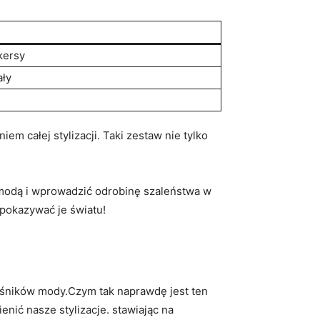
kersy
ały
niem⁢ całej stylizacji. Taki zestaw nie tylko
modą i wprowadzić odrobinę szaleństwa ‍w
​pokazywać⁣ je‍ światu!
łośników ‍mody.Czym tak naprawdę jest ten
nić nasze stylizacje. stawiając na