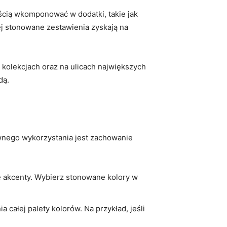
ią wkomponować⁣ w⁢ dodatki, takie⁤ jak
iej stonowane zestawienia zyskają ‍na
lekcjach oraz⁣ na ⁢ulicach największych ​
dą.
townego wykorzystania⁤ jest zachowanie
e akcenty. Wybierz stonowane kolory w
ałej palety kolorów. Na ‍przykład,⁤ jeśli