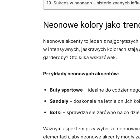
Sukces w ⁢neonach – historie znanych infl
Neonowe kolory jako tren
Neonowe akcenty to jeden z⁤ najgorętszych t
w intensywnych, jaskrawych ⁤kolorach staj
garderoby? Oto kilka wskazówek.
Przykłady neonowych ‍akcentów:
Buty sportowe
– idealne ⁢do‌ codziennego
Sandały
⁤– doskonałe na letnie dni,ich ko
Botki
–⁣ sprawdzą się zarówno⁢ na co dzień,​
Ważnym ⁢aspektem przy wyborze neonowych bu
elementach, ​aby neonowe akcenty mogły zabł