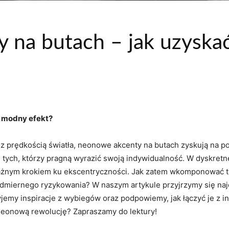
 na butach – jak uzyska
 modny efekt?
ę z prędkością światła, ⁤neonowe akcenty na butach zyskują na⁣ p
 tych, którzy pragną wyrazić swoją indywidualność. W dyskretn
odważnym krokiem ku ekscentryczności. Jak zatem wkomponować ⁤
 nadmiernego ryzykowania? W naszym artykule przyjrzymy⁤ się‍ 
my inspiracje z wybiegów oraz⁤ podpowiemy,‌ jak ⁣łączyć je z‍ 
na neonową rewolucję? Zapraszamy do⁣ lektury!