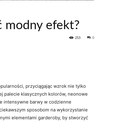
ć modny efekt?
253
0
opularności, przyciągając wzrok nie tylko
ej ⁣palecie klasycznych kolorów, neonowe
te intensywne barwy w⁤ codzienne
najciekawszym sposobom⁤ na wykorzystanie
innymi elementami garderoby, by stworzyć