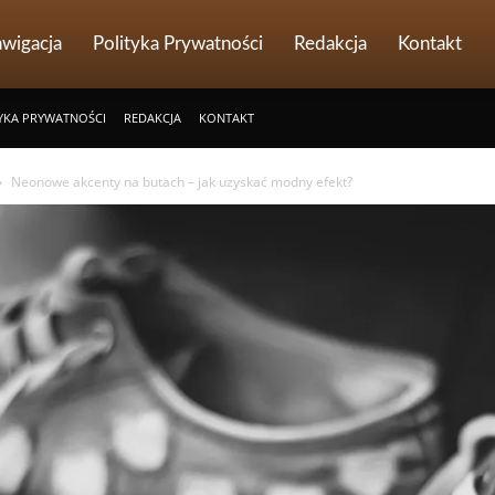
wigacja
Polityka Prywatności
Redakcja
Kontakt
YKA PRYWATNOŚCI
REDAKCJA
KONTAKT
Neonowe akcenty na butach – jak uzyskać modny efekt?