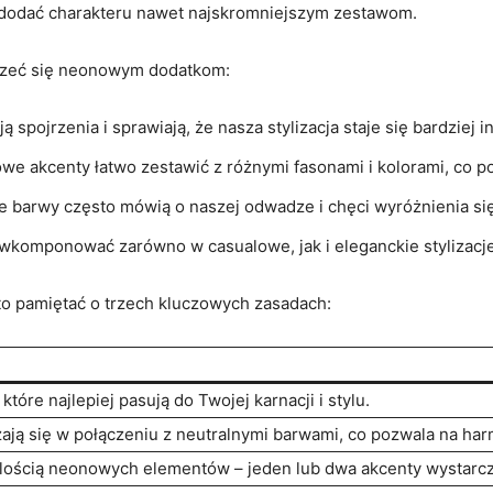
 dodać charakteru nawet najskromniejszym zestawom.
yjrzeć się neonowym dodatkom:
spojrzenia ⁤i ⁣sprawiają, że nasza stylizacja staje⁢ się bardziej‍ i
we ⁤akcenty łatwo⁢ zestawić z różnymi‍ fasonami i kolorami, co po
‌barwy często mówią o naszej⁣ odwadze⁢ i ‌chęci wyróżnienia się
omponować zarówno w casualowe, ⁢jak i eleganckie stylizacje, 
 pamiętać o trzech kluczowych zasadach:
tóre⁢ najlepiej⁣ pasują‌ do ⁤Twojej karnacji i⁢ stylu.
ją‌ się w połączeniu z neutralnymi‌ barwami, co pozwala na ha
ilością neonowych ⁣elementów – jeden lub dwa⁣ akcenty wystarc