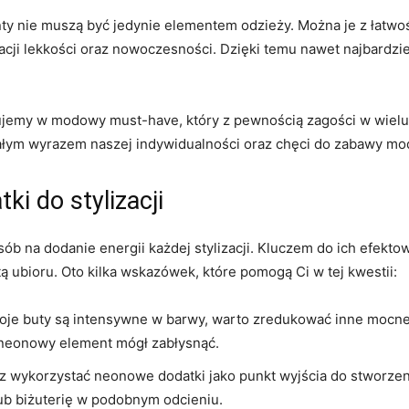
 nie muszą być ⁢jedynie elementem ⁣odzieży. Można je z łatwośc
ylizacji lekkości oraz nowoczesności. Dzięki temu nawet⁢ najbardz
ujemy w modowy must-have, który ⁤z pewnością zagości w wielu ko
ym wyrazem naszej indywidualności ⁢oraz chęci do‍ zabawy mo
i do stylizacji
osób na dodanie ‍energii każdej stylizacji. Kluczem ⁣do ​ich efek
ubioru. Oto kilka​ wskazówek, które pomogą Ci ‌w tej kwestii:
oje buty są intensywne ‌w barwy, warto zredukować inne ‍mocn
neonowy element ​mógł zabłysnąć.
wykorzystać neonowe​ dodatki jako punkt wyjścia do stworzenia c
ub biżuterię w ⁢podobnym odcieniu.