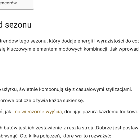
uencerów
d sezonu
rendów tego sezonu, który dodaje energii i wyrazistości do cod
ą się kluczowym elementem modowych kombinacji. ⁢Jak wprowadz
 użytku, świetnie komponują się z ​casualowymi​ stylizacjami.
lorowe ⁣oblicze ⁢ożywia ⁤każdą ​sukienkę.
 jak i ‌
na⁣ wieczorne wyjścia
, dodając pazura każdemu lookowi.
tów jest⁤ ich zestawienie z resztą stroju.Dobrze⁤ jest postaw
ysnąć. Oto ⁤kilka połączeń, które‌ warto rozważyć: