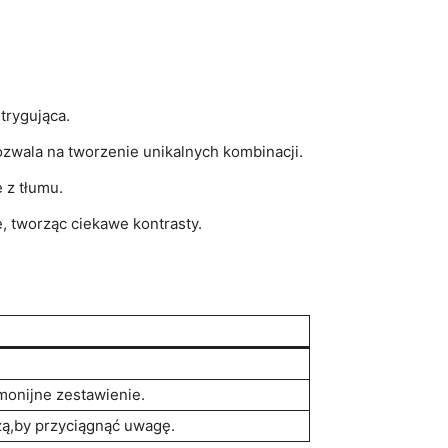
ntrygująca.
zwala‌ na tworzenie‍ unikalnych​ kombinacji.
 z tłumu.
⁢tworząc ciekawe‌ kontrasty.
rmonijne zestawienie.
zą,by przyciągnąć⁤ uwagę.