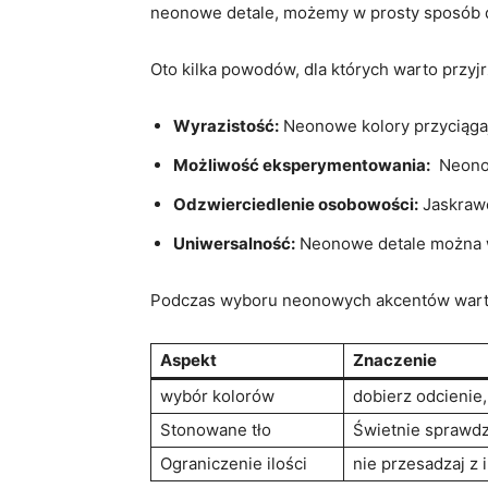
neonowe detale,⁤ możemy w‍ prosty sposób
Oto kilka powodów, dla ​których warto prz
Wyrazistość:
‌Neonowe kolory przyciągają 
Możliwość eksperymentowania:
⁤ Neono
Odzwierciedlenie osobowości:
Jaskrawe 
Uniwersalność:
Neonowe detale można wk
Podczas wyboru neonowych⁢ akcentów warto
Aspekt
Znaczenie
wybór⁣ kolorów
dobierz odcienie, k
Stonowane ⁤tło
Świetnie sprawdza
Ograniczenie⁢ ilości
nie przesadzaj z 