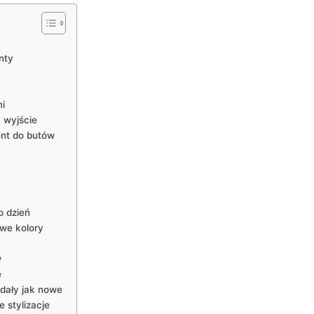
nty
i
 wyjście
ent do butów
 ‍dzień
owe kolory
w
e
ądały jak nowe
 stylizacje