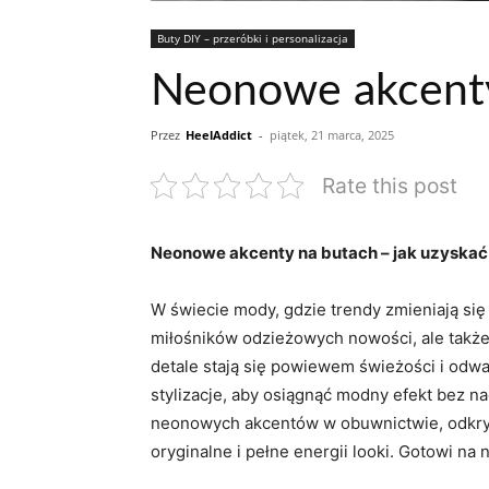
Buty DIY – przeróbki i personalizacja
Neonowe akcenty
Przez
HeelAddict
-
piątek, 21 marca, 2025
Rate this post
Neonowe akcenty na butach – jak uzyskać
W‍ świecie mody,​ gdzie trendy zmieniają ​si
miłośników odzieżowych nowości,‌ ale także
‍detale stają się‍ powiewem ‍świeżości i​ 
stylizacje, ⁣aby osiągnąć‌ modny efekt bez
neonowych akcentów w obuwnictwie,⁢ odkryje
oryginalne i⁤ pełne energii looki. ⁢Gotowi ⁤