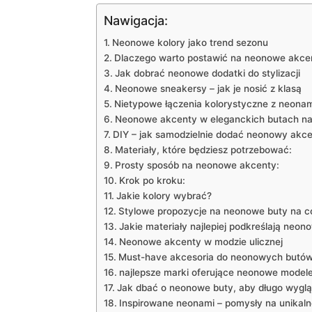
Nawigacja:
Neonowe kolory jako trend sezonu
Dlaczego warto postawić na neonowe akce
Jak dobrać neonowe dodatki do stylizacji
Neonowe‍ sneakersy – ⁢jak je nosić z klasą
Nietypowe łączenia kolorystyczne z‌ neonam
Neonowe⁤ akcenty w eleganckich butach na
DIY – jak samodzielnie dodać neonowy akc
Materiały, ⁤które będziesz ⁢potrzebować:
Prosty sposób na neonowe ⁣akcenty:
Krok ⁣po kroku:
Jakie kolory wybrać?
Stylowe propozycje na neonowe⁤ buty⁢ na co
Jakie‍ materiały najlepiej ⁤podkreślają neon
Neonowe akcenty w modzie ulicznej
Must-have‌ akcesoria do neonowych butó
najlepsze marki oferujące neonowe⁢ model
Jak⁤ dbać o neonowe⁢ buty, aby długo wygl
Inspirowane⁣ neonami ⁢– pomysły na unikalne