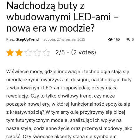
Nadchodzą buty z
wbudowanymi LED-ami –
nowa era w modzie?
Przez
StepUpTrend
-
sobota, 27 września, 2025
160
0
2/5 - (2 votes)
W świecie mody, gdzie innowacje i technologia stają się
nieodłącznymi towarzyszami designu, nadchodzące buty
z wbudowanymi LED-ami zapowiadają ekscytującą
rewolucję. Czy to tylko chwilowy trend, czy może
początek nowej ery, w której funkcjonalność spotyka się
z kreatywnością? W tym artykule przyjrzymy się bliżej
tym futurystycznym modele, analizując ich wpływ na
nasze style, codzienne życie oraz przemysł modowy jako
całość. Czy świecące akcenty staną się symbolem