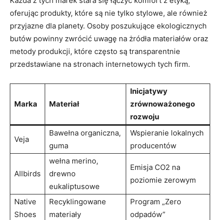
Każda z tych marek stara się łączyć komfort z etyką,
oferując produkty, które są nie tylko stylowe, ale również
przyjazne dla planety. Osoby poszukujące ekologicznych
butów powinny zwrócić uwagę na żródła materiałów oraz
metody produkcji, które często są transparentnie
przedstawiane na stronach internetowych tych firm.
Inicjatywy
Marka
Materiał
zrównoważonego
rozwoju
Bawełna organiczna,
Wspieranie lokalnych
Veja
guma
producentów
wełna merino,
Emisja CO2 na
Allbirds
drewno
poziomie zerowym
eukaliptusowe
Native
Recyklingowane
Program „Zero
Shoes
materiały
odpadów”